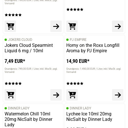
Grundpreis: 799,00 EUR / Liter
inkl. MwSt. zzgl.
Versand
JOKERS CLOUD
PJ EMPIRE
Jokers Cloud Spearmint
Horny on the Roxx Longfill
Liquid 6 mg / 10ml
Aroma by PJ Empire
7,49 EUR*
14,90 EUR*
Grundpreis: 749,00 EUR / Liter
inkl. MwSt. zzgl.
Grundpreis: 1.490,00 EUR / Liter
inkl. MwSt. zzgl.
Versand
Versand
DINNER LADY
DINNER LADY
Watermelon Chill 10ml
Lychee Ice 10ml 20mg
20mg NicSalt by Dinner
NicSalt by Dinner Lady
Lady