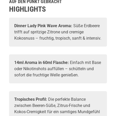
AUF DEN PUNKT GEBRACHT
MHD 31-06-
MHD 31-
2026
2026
HIGHLIGHTS
Dinner Lady
Pink Wave Aroma:
Süße Erdbeere
trifft auf spritzige Zitrone und cremige
Kokosnuss – fruchtig, tropisch, sanft & intensiv.
14ml Aroma in 60ml Flasche:
Einfach mit
Base
oder
Nikotinshots
auffüllen – schütteln und
sofort die fruchtige Welle genießen.
Tropisches Profil:
Die perfekte Balance
zwischen Beeren-Süße, Zitrus-Frische und
Kokos-Cremigkeit für ein samtiges Mundgefühl