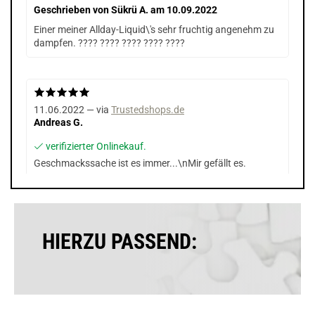
Geschrieben von
Sükrü A.
am 10.09.2022
Einer meiner Allday-Liquid\'s sehr fruchtig angenehm zu
dampfen. ???? ???? ???? ???? ????
11.06.2022 — via
Trustedshops.de
Andreas G.
verifizierter Onlinekauf.
Geschmackssache ist es immer...\nMir gefällt es.
05.04.2022 — via
Trustedshops.de
HIERZU PASSEND:
Cüneyit S.
verifizierter Onlinekauf.
Die Bewertung erfolgte ohne Abgabe eines Kommentars