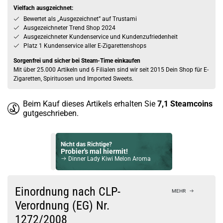
Vielfach ausgzeichnet:
Bewertet als „Ausgezeichnet” auf Trustami
Ausgezeichneter Trend Shop 2024
Ausgezeichneter Kundenservice und Kundenzufriedenheit
Platz 1 Kundenservice aller E-Zigarettenshops
Sorgenfrei und sicher bei Steam-Time einkaufen
Mit über 25.000 Artikeln und 6 Filialen sind wir seit 2015 Dein Shop für E-
Zigaretten, Spirituosen und Imported Sweets.
Beim Kauf dieses Artikels erhalten Sie
7,1
Steamcoins
gutgeschrieben.
Nicht das Richtige?
Probier's mal hiermit!
Dinner Lady Kiwi Melon Aroma
Bock auf was Neues?
Check das mal!
Einordnung nach CLP-
MEHR
Dash Liquids One Pineapple Aroma
Verordnung (EG) Nr.
1272/2008
Du willst Kröten sparen?