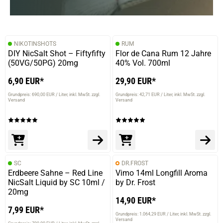
NIKOTINSHOTS
RUM
DIY NicSalt Shot – Fiftyfifty
Flor de Cana Rum 12 Jahre
(50VG/50PG) 20mg
40% Vol. 700ml
6,90 EUR*
29,90 EUR*
Grundpreis: 690,00 EUR / Liter
inkl. MwSt. zzgl.
Grundpreis: 42,71 EUR / Liter
inkl. MwSt. zzgl.
Versand
Versand
SC
DR.FROST
Erdbeere Sahne – Red Line
Vimo 14ml Longfill Aroma
NicSalt Liquid by SC 10ml /
by Dr. Frost
20mg
14,90 EUR*
7,99 EUR*
Grundpreis: 1.064,29 EUR / Liter
inkl. MwSt. zzgl.
Versand