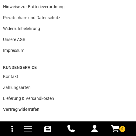
Hinweise zur Batterieverordnung
Privatsphäre und Datenschutz
Widerrufsbelehrung
Unsere AGB
Impressum
KUNDENSERVICE
Kontakt
Zahlungsarten
Lieferung & Versandkosten
Vertrag widerrufen
tomaten
fer- und Versandkosten
WICHTIGE MITTEILUNG AN ALLE AMAZON BESTELLER
0
Ab dem 19. Oktober 2023 lässt Amazon den Verkauf von