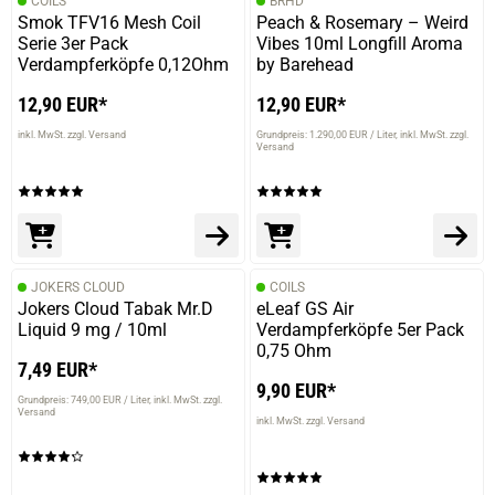
COILS
BRHD
Smok TFV16 Mesh Coil
Peach & Rosemary – Weird
Serie 3er Pack
Vibes 10ml Longfill Aroma
Verdampferköpfe 0,12Ohm
by Barehead
12,90 EUR*
12,90 EUR*
inkl. MwSt. zzgl. Versand
Grundpreis: 1.290,00 EUR / Liter
inkl. MwSt. zzgl.
Versand
JOKERS CLOUD
COILS
Jokers Cloud Tabak Mr.D
eLeaf GS Air
Liquid 9 mg / 10ml
Verdampferköpfe 5er Pack
0,75 Ohm
7,49 EUR*
9,90 EUR*
Grundpreis: 749,00 EUR / Liter
inkl. MwSt. zzgl.
Versand
inkl. MwSt. zzgl. Versand