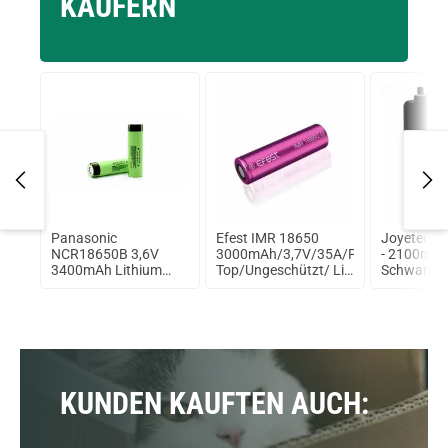
KÄUFERN
Panasonic
Efest IMR 18650
Joyetech 
b
NCR18650B 3,6V
3000mAh/3,7V/35A/Flat
- 2100mAh
3400mAh Lithium
Top/Ungeschützt/ Li-
Schwarz
Ionen Akku
Ionen Akku
KUNDEN KAUFTEN AUCH: