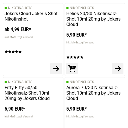
NIKOTINSHOTS
NIKOTINSHOTS
Jokers Cloud Joker`s Shot
Helios 20/80 Nikotinsalz-
25.04.2021 — via
Trustedshops.de
Nikotinshot
Shot 10ml 20mg by Jokers
Sükrü A.
Cloud
ab 4,99 EUR*
verifizierter Onlinekauf.
5,90 EUR*
- DINNER LADY -\nMEIN ALL DAY LIQUID \n\n1.Pink
inkl. MwSt. zzgl. Versand
Wave\n2.Purple Rain
inkl. MwSt. zzgl. Versand
13.02.2021 — via
Trustedshops.de
Petra H.
NIKOTINSHOTS
NIKOTINSHOTS
verifizierter Onlinekauf.
Fifty Fifty 50/50
Aurora 70/30 Nikotinsalz-
Tolles liquid aroma . Dinner Lady immer klasse egal wo.
Nikotinsalz-Shot 10ml
Shot 10ml 20mg by Jokers
20mg by Jokers Cloud
Cloud
5,90 EUR*
5,90 EUR*
inkl. MwSt. zzgl. Versand
inkl. MwSt. zzgl. Versand