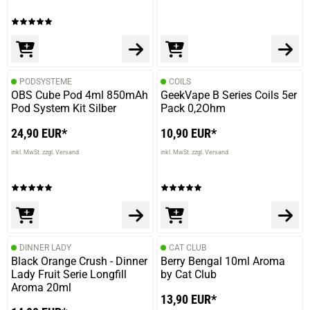
PODSYSTEME
COILS
OBS Cube Pod 4ml 850mAh
GeekVape B Series Coils 5er
Pod System Kit Silber
Pack 0,2Ohm
24,90 EUR*
10,90 EUR*
inkl. MwSt. zzgl. Versand
inkl. MwSt. zzgl. Versand
DINNER LADY
CAT CLUB
Black Orange Crush - Dinner
Berry Bengal 10ml Aroma
Lady Fruit Serie Longfill
by Cat Club
Aroma 20ml
13,90 EUR*