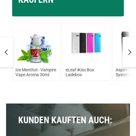
2ml
Ice Menthol - Vampire
eLeaf iKiss Box
Aspire CL
Vape Aroma 30ml
Ladebox
System
KUNDEN KAUFTEN AUCH: