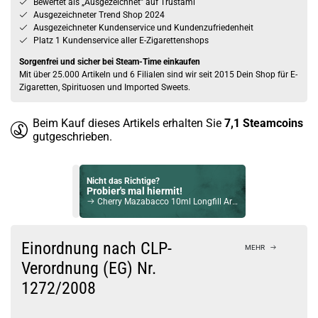
Bewertet als „Ausgezeichnet” auf Trustami
Ausgezeichneter Trend Shop 2024
Ausgezeichneter Kundenservice und Kundenzufriedenheit
Platz 1 Kundenservice aller E-Zigarettenshops
Sorgenfrei und sicher bei Steam-Time einkaufen
Mit über 25.000 Artikeln und 6 Filialen sind wir seit 2015 Dein Shop für E-
Zigaretten, Spirituosen und Imported Sweets.
Beim Kauf dieses Artikels erhalten Sie
7,1
Steamcoins
gutgeschrieben.
Nicht das Richtige?
Probier's mal hiermit!
Cherry Mazabacco 10ml Longfill Aroma by MaZa
Bock auf was Neues?
Check das mal!
Einordnung nach CLP-
MEHR
DJ LL Blue J 10ml Aroma by Copy Cat
Verordnung (EG) Nr.
1272/2008
Du willst Kröten sparen?
Schau mal hier!
Vsticking VIY 1,8ml 750mAh Pod System Kit Gunmetal