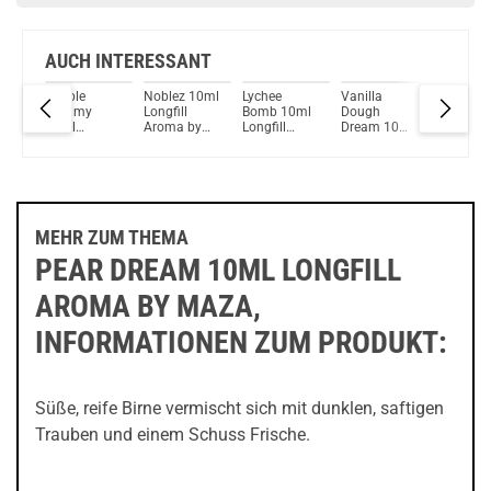
AUCH INTERESSANT
Bubble
Noblez 10ml
Lychee
Vanilla
Fruit Pu
ml
Gummy
Longfill
Bomb 10ml
Dough
10ml
10ml
Aroma by
Longfill
Dream 10ml
Longfill
y
Longfill
MaZa
Aroma by
Longfill
Aroma b
Aroma by
MaZa
Aroma by
MaZa
MaZa
MaZa
MEHR ZUM THEMA
PEAR DREAM 10ML LONGFILL
AROMA BY MAZA,
INFORMATIONEN ZUM PRODUKT:
Süße, reife Birne vermischt sich mit dunklen, saftigen
Trauben und einem Schuss Frische.