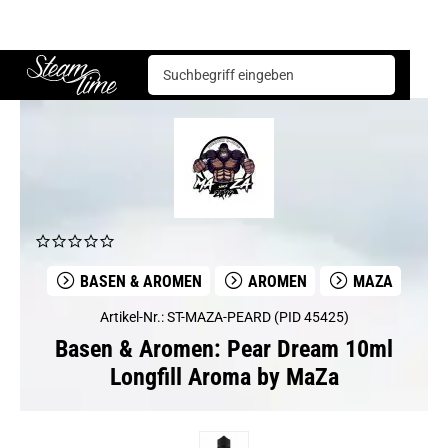
Basen & Aromen
Aromen
MaZa
Pear Dream 10ml Longfill Aroma by MaZa
Steam time
BASEN & AROMEN
AROMEN
MAZA
Artikel-Nr.: ST-MAZA-PEARD (PID 45425)
Basen & Aromen: Pear Dream 10ml
Longfill Aroma by MaZa