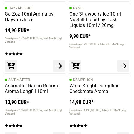
HAYVAN JUICE
DASH
Ga-Zoz 10ml Aroma by
One Strawberry Ice 10ml
Hayvan Juice
NicSalt Liquid by Dash
Liquids 10ml / 20mg
14,90 EUR*
9,90 EUR*
Grundpreis: 1.490,00 EUR / Liter
inkl. MwSt. zzgl.
Versand
Grundpreis: 990,00 EUR / Liter
inkl. MwSt. zzgl.
Versand
ANTIMATTER
DAMPFLION
Antimatter Radon Reborn
White Knight Dampflion
Aroma Longfill 10ml
Checkmate Aroma
13,90 EUR*
14,90 EUR*
Grundpreis: 1.390,00 EUR / Liter
inkl. MwSt. zzgl.
Grundpreis: 1.490,00 EUR / Liter
inkl. MwSt. zzgl.
Versand
Versand