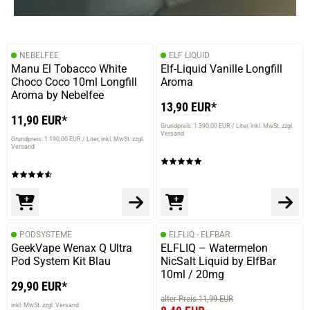
NEBELFEE
ELF LIQUID
Manu El Tobacco White
Elf-Liquid Vanille Longfill
Choco Coco 10ml Longfill
Aroma
Aroma by Nebelfee
13,90 EUR*
11,90 EUR*
Grundpreis: 1.390,00 EUR / Liter
inkl. MwSt. zzgl.
Versand
Grundpreis: 1.190,00 EUR / Liter
inkl. MwSt. zzgl.
Versand
PODSYSTEME
ELFLIQ - ELFBAR
GeekVape Wenax Q Ultra
ELFLIQ – Watermelon
Pod System Kit Blau
NicSalt Liquid by ElfBar
10ml / 20mg
29,90 EUR*
alter Preis 11,99 EUR
inkl. MwSt. zzgl. Versand