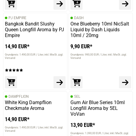
PJ EMPIRE
DASH
Bangkok Bandit Slushy
One Blueberry 10ml NicSalt
Queen Longfill Aroma by PJ
Liquid by Dash Liquids
Empire
10ml / 20mg
14,90 EUR*
9,90 EUR*
Grundpreis: 1.490,00 EUR / Liter
inkl. MwSt. zzgl.
Grundpreis: 990,00 EUR / Liter
inkl. MwSt. zzgl.
Versand
Versand
DAMPFLION
5EL
White King Dampflion
Gum Air Blue Series 10ml
Checkmate Aroma
Longfill Aroma by 5EL
VoVan
14,90 EUR*
13,90 EUR*
Grundpreis: 1.490,00 EUR / Liter
inkl. MwSt. zzgl.
Versand
Grundpreis: 1.390,00 EUR / Liter
inkl. MwSt. zzgl.