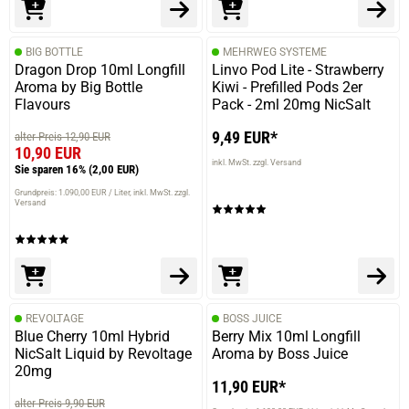
BIG BOTTLE
MEHRWEG SYSTEME
Dragon Drop 10ml Longfill
Linvo Pod Lite - Strawberry
Aroma by Big Bottle
Kiwi - Prefilled Pods 2er
Flavours
Pack - 2ml 20mg NicSalt
9,49 EUR*
alter Preis 12,90 EUR
10,90 EUR
inkl. MwSt. zzgl. Versand
Sie sparen 16%
(2,00 EUR)
Grundpreis: 1.090,00 EUR / Liter
inkl. MwSt. zzgl.
Versand
REVOLTAGE
BOSS JUICE
Blue Cherry 10ml Hybrid
Berry Mix 10ml Longfill
NicSalt Liquid by Revoltage
Aroma by Boss Juice
20mg
11,90 EUR*
alter Preis 9,90 EUR