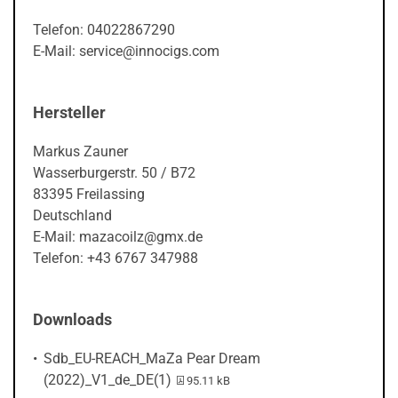
Telefon: 04022867290
E-Mail: service@innocigs.com
Hersteller
Markus Zauner
Wasserburgerstr. 50 / B72
83395 Freilassing
Deutschland
E-Mail: mazacoilz@gmx.de
Telefon: +43 6767 347988
Downloads
Sdb_EU-REACH_MaZa Pear Dream
PDF-Datei:
(2022)_V1_de_DE(1)
95.11 kB