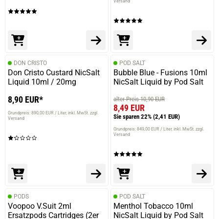
Versand
DON CRISTO
POD SALT
Don Cristo Custard NicSalt
Bubble Blue - Fusions 10ml
Liquid 10ml / 20mg
NicSalt Liquid by Pod Salt
8,90 EUR*
alter Preis 10,90 EUR
8,49 EUR
Grundpreis: 890,00 EUR / Liter
inkl. MwSt. zzgl.
Sie sparen 22%
(2,41 EUR)
Versand
Grundpreis: 849,00 EUR / Liter
inkl. MwSt. zzgl.
Versand
prev
next
PODS
POD SALT
Voopoo V.Suit 2ml
Menthol Tobacco 10ml
Ersatzpods Cartridges (2er
NicSalt Liquid by Pod Salt