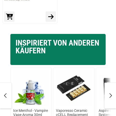
INSPIRIERT VON ANDEREN
KÄUFERN
shy
Ice Menthol - Vampire
Vaporesso Ceramic
Aspire CL
PJ
Vape Aroma 30ml
cCELL Replacement
System