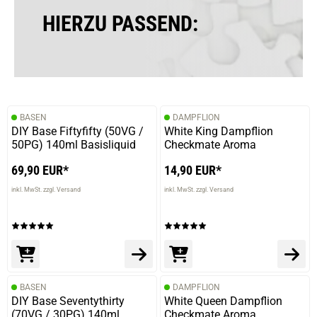
HIERZU PASSEND:
BASEN
DAMPFLION
DIY Base Fiftyfifty (50VG /
White King Dampflion
50PG) 140ml Basisliquid
Checkmate Aroma
69,90 EUR*
14,90 EUR*
inkl. MwSt. zzgl. Versand
inkl. MwSt. zzgl. Versand
BASEN
DAMPFLION
DIY Base Seventythirty
White Queen Dampflion
(70VG / 30PG) 140ml
Checkmate Aroma