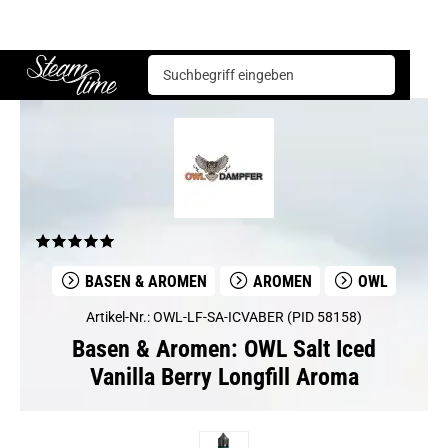
Basen & Aromen
Aromen
OWL
OWL Salt Iced Vanilla Berry Longfill Aroma
Steam time
BASEN & AROMEN
AROMEN
OWL
Artikel-Nr.: OWL-LF-SA-ICVABER (PID 58158)
Basen & Aromen: OWL Salt Iced
Vanilla Berry Longfill Aroma