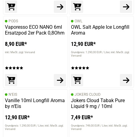
PODS
OWL
Vaporesso ECO NANO 6ml
OWL Salt Apple Ice Longfill
Ersatzpod 2er Pack 0,8Ohm
Aroma
8,90 EUR*
12,90 EUR*
inkl. MwSt. zzgl. Versand
Grundpreis: 1.290,00 EUR / Liter
inkl. MwSt. zzgl.
Versand
N’EIS
JOKERS CLOUD
Vanille 10ml Longfill Aroma
Jokers Cloud Tabak Pure
by n‘Eis
Liquid 9 mg / 10ml
12,90 EUR*
7,49 EUR*
Grundpreis: 1.290,00 EUR / Liter
inkl. MwSt. zzgl.
Grundpreis: 749,00 EUR / Liter
inkl. MwSt. zzgl.
Versand
Versand