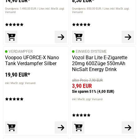
14,90 EUR*
8,50 EUR*
Grundpreis: 1.490,00 EUR / Liter
inkl. MwSt. zzgl.
Grundpreis: 850,00 EUR / Liter
inkl. MwSt. zzgl.
Versand
Versand
VERDAMPFER
EINWEG SYSTEME
Voopoo UFORCE-X Nano
Vozol Bar Lite E-Zigarette
Tank Verdampfer Silber
20mg 600Züge 550mAh
NicSalt Energy Drink
19,90 EUR*
alter Preis 7,90 EUR
inkl. MwSt. zzgl. Versand
3,90 EUR
Sie sparen 51%
(4,00 EUR)
inkl. MwSt. zzgl. Versand