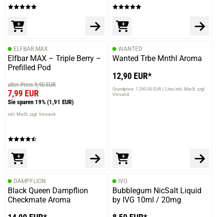
ELFBAR MAX
WANTED
Elfbar MAX – Triple Berry –
Wanted Trbe Mnthl Aroma
Prefilled Pod
12,90 EUR*
alter Preis 9,90 EUR
Grundpreis: 1.290,00 EUR / Liter
inkl. MwSt. zzgl.
7,99 EUR
Versand
Sie sparen 19%
(1,91 EUR)
inkl. MwSt. zzgl. Versand
DAMPFLION
IVG
Black Queen Dampflion
Bubblegum NicSalt Liquid
Checkmate Aroma
by IVG 10ml / 20mg