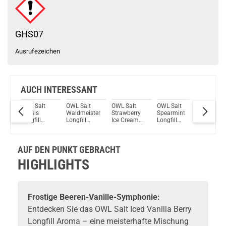
GHS07
Ausrufezeichen
AUCH INTERESSANT
OWL Salt
OWL Salt
OWL Salt
OWL Salt
OWL Sal
ce
Cassis
Waldmeister
Strawberry
Spearmint
Blue
Longfill
Longfill
Ice Cream
Longfill
Lemona
Aroma
Aroma
Longfill
Aroma
Mix Aro
Aroma
AUF DEN PUNKT GEBRACHT
HIGHLIGHTS
Frostige Beeren-Vanille-Symphonie:
Entdecken Sie das OWL Salt Iced Vanilla Berry
Longfill Aroma – eine meisterhafte Mischung