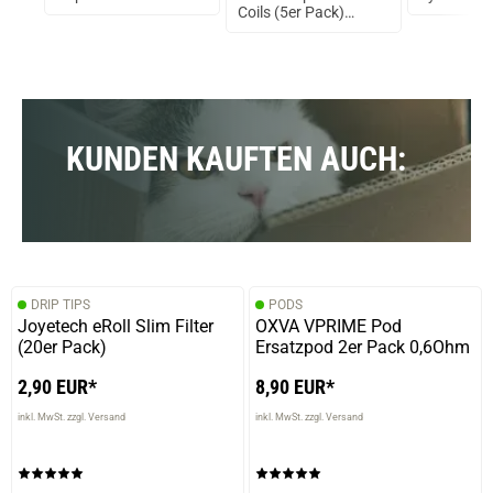
Coils (5er Pack)
0,5Ohm SS316
KUNDEN KAUFTEN AUCH:
DRIP TIPS
PODS
Joyetech eRoll Slim Filter
OXVA VPRIME Pod
(20er Pack)
Ersatzpod 2er Pack 0,6Ohm
2,90 EUR*
8,90 EUR*
inkl. MwSt. zzgl. Versand
inkl. MwSt. zzgl. Versand