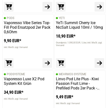
PODS
YETI
Vaporesso Vibe Series Top-
YeTi Summit Cherry Ice
Fill Pod Ersatzpod 2er Pack
NicSalt Liquid 10ml / 10mg
0,6Ohm
10,90 EUR*
9,90 EUR*
Grundpreis: 1.090,00 EUR / Liter
inkl. MwSt. zzgl.
Versand
inkl. MwSt. zzgl. Versand
PODSYSTEME
MEHRWEG SYSTEME
Vaporesso Luxe X2 Pod
Linvo Pod Lite Plus - Kiwi
System Kit Grün
Passion Fruit Lime -
Prefilled Pods 2er Pack -
34,90 EUR*
2ml 20mg NicSalt
9,49 EUR*
inkl. MwSt. zzgl. Versand
inkl. MwSt. zzgl. Versand