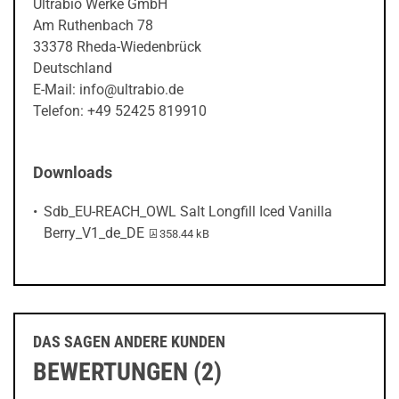
Ultrabio Werke GmbH
Am Ruthenbach 78
33378 Rheda-Wiedenbrück
Deutschland
E-Mail: info@ultrabio.de
Telefon: +49 52425 819910
Downloads
Sdb_EU-REACH_OWL Salt Longfill Iced Vanilla
PDF-Datei:
Berry_V1_de_DE
358.44 kB
DAS SAGEN ANDERE KUNDEN
BEWERTUNGEN (2)