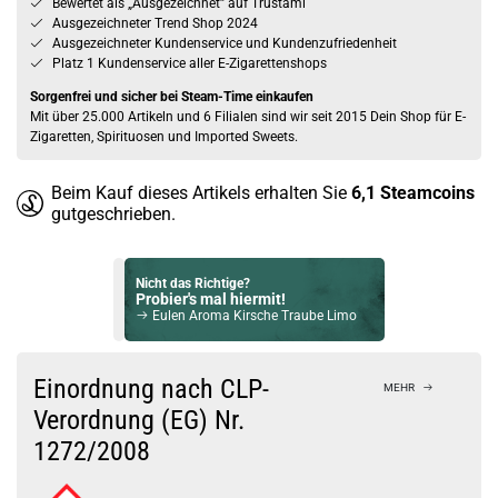
Bewertet als „Ausgezeichnet” auf Trustami
Ausgezeichneter Trend Shop 2024
Ausgezeichneter Kundenservice und Kundenzufriedenheit
Platz 1 Kundenservice aller E-Zigarettenshops
Sorgenfrei und sicher bei Steam-Time einkaufen
Mit über 25.000 Artikeln und 6 Filialen sind wir seit 2015 Dein Shop für E-
Zigaretten, Spirituosen und Imported Sweets.
Beim Kauf dieses Artikels erhalten Sie
6,1
Steamcoins
gutgeschrieben.
Nicht das Richtige?
Probier's mal hiermit!
Eulen Aroma Kirsche Traube Limo
Bock auf was Neues?
Check das mal!
Einordnung nach CLP-
MEHR
Revoltage Flex Overdosed Grape Longfill Aroma
Verordnung (EG) Nr.
1272/2008
Du willst Kröten sparen?
Schau mal hier!
Dovpo Ayce Pro Pod System Kit Silber