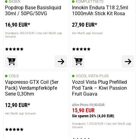
BASEN
KOMPLETTSETS
Popdrop Base Basisliquid
Innokin Endura T18 2,5ml
30ml / 50PG/50VG
1000mAh Stick Kit Rosa
16,90 EUR*
27,90 EUR*
Grundpreis: 563,33 EUR / Liter
inkl. MwSt. zzgl.
inkl. MwSt. zzgl. Versand
Versand
COILS
VOZOL VISTA PLUG
Vaporesso GTX Coil (5er
Vozol Vista Plug Prefilled
Pack) Verdampferköpfe
Pod Tank – Kiwi Passion
Serie 0,3Ohm
Fruit Guava
12,90 EUR*
alter Preis 19,90 EUR
15,90 EUR
inkl. MwSt. zzgl. Versand
Sie sparen 20%
(4,00 EUR)
Grundpreis: 1.325,00 EUR / Liter
inkl. MwSt. zzgl.
Versand