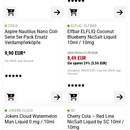
COILS
ELFLIQ - ELFBAR
Aspire Nautilus Nano Coil-
Elfbar ELFLIQ Coconut
Serie 5er Pack Ersatz
Blueberry NicSalt Liquid
Verdampferköpfe
10ml / 10mg
9,90 EUR*
alter Preis 11,99 EUR
8,49 EUR
inkl. MwSt. zzgl. Versand
Sie sparen 29%
(3,50 EUR)
Grundpreis: 849,00 EUR / Liter
inkl. MwSt. zzgl.
Versand
JOKERS CLOUD
SC
Jokers Cloud Watermelon
Cherry Cola – Red Line
Man Liquid 0 mg / 10ml
NicSalt Liquid by SC 10ml /
10mg