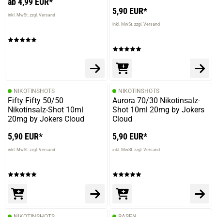
ab 4,99 EUR*
5,90 EUR*
14.02.2025 — via
Trustedshops.de
inkl. MwSt. zzgl. Versand
Jessica B.
inkl. MwSt. zzgl. Versand
verifizierter Onlinekauf.
Die Bewertung erfolgte ohne Abgabe eines Kommentars
NIKOTINSHOTS
NIKOTINSHOTS
22.10.2024 — via
Trustedshops.de
Fifty Fifty 50/50
Aurora 70/30 Nikotinsalz-
Marcel N.
Nikotinsalz-Shot 10ml
Shot 10ml 20mg by Jokers
20mg by Jokers Cloud
Cloud
verifizierter Onlinekauf.
Schmeckt sehr gut
5,90 EUR*
5,90 EUR*
inkl. MwSt. zzgl. Versand
inkl. MwSt. zzgl. Versand
01.12.2023 — via
Trustedshops.de
Ivanovic D.
verifizierter Onlinekauf.
Top
NIKOTINSHOTS
BASEN