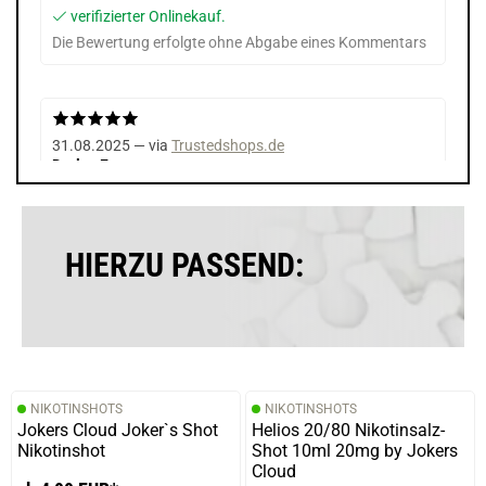
verifizierter Onlinekauf.
Die Bewertung erfolgte ohne Abgabe eines Kommentars
31.08.2025 — via
Trustedshops.de
Detlev F.
verifizierter Onlinekauf.
Die Bewertung erfolgte ohne Abgabe eines Kommentars
HIERZU PASSEND:
06.03.2025 — via
Trustedshops.de
Jessica B.
verifizierter Onlinekauf.
NIKOTINSHOTS
NIKOTINSHOTS
Die Bewertung erfolgte ohne Abgabe eines Kommentars
Jokers Cloud Joker`s Shot
Helios 20/80 Nikotinsalz-
Nikotinshot
Shot 10ml 20mg by Jokers
Cloud