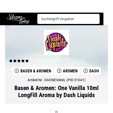
Basen & Aromen
Aromen
Dash
One Vanilla 10ml LongFill Aroma by Dash Liquids
Steam time
BASEN & AROMEN
AROMEN
DASH
Artikel-Nr.: DAONEVANIL (PID 31041)
Basen & Aromen: One Vanilla 10ml
LongFill Aroma by Dash Liquids