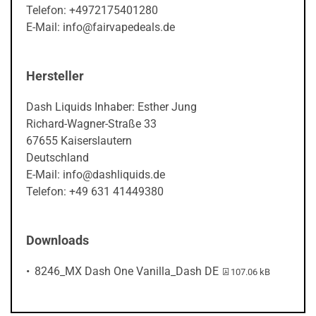
Telefon: +4972175401280
E-Mail: info@fairvapedeals.de
Hersteller
Dash Liquids Inhaber: Esther Jung
Richard-Wagner-Straße 33
67655 Kaiserslautern
Deutschland
E-Mail: info@dashliquids.de
Telefon: +49 631 41449380
Downloads
PDF-Datei:
8246_MX Dash One Vanilla_Dash DE
107.06 kB