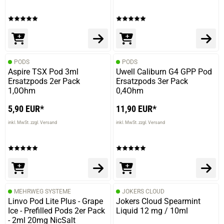
meine Empfehlung
18.11.2019 — via
Trustedshops.de
PODS
PODS
Ronny M.
Aspire TSX Pod 3ml
Uwell Caliburn G4 GPP Pod
Ersatzpods 2er Pack
Ersatzpods 3er Pack
verifizierter Onlinekauf.
1,0Ohm
0,4Ohm
Die bisher beste Vanille, die ich gedampft habe
5,90 EUR*
11,90 EUR*
inkl. MwSt. zzgl. Versand
inkl. MwSt. zzgl. Versand
18.11.2019 — via
Trustedshops.de
Ronny M.
verifizierter Onlinekauf.
Die bisher beste Vanille, die ich gedampft habe
MEHRWEG SYSTEME
JOKERS CLOUD
Linvo Pod Lite Plus - Grape
Jokers Cloud Spearmint
Ice - Prefilled Pods 2er Pack
Liquid 12 mg / 10ml
- 2ml 20mg NicSalt