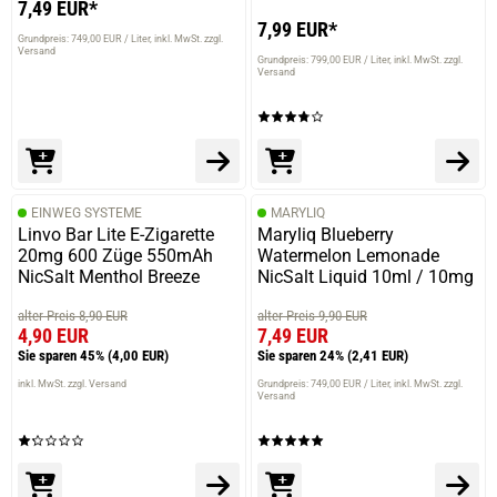
7,49 EUR*
7,99 EUR*
Grundpreis: 749,00 EUR / Liter
inkl. MwSt. zzgl.
Versand
Grundpreis: 799,00 EUR / Liter
inkl. MwSt. zzgl.
Versand
EINWEG SYSTEME
MARYLIQ
Linvo Bar Lite E-Zigarette
Maryliq Blueberry
20mg 600 Züge 550mAh
Watermelon Lemonade
NicSalt Menthol Breeze
NicSalt Liquid 10ml / 10mg
alter Preis 8,90 EUR
alter Preis 9,90 EUR
4,90 EUR
7,49 EUR
Sie sparen 45%
(4,00 EUR)
Sie sparen 24%
(2,41 EUR)
inkl. MwSt. zzgl. Versand
Grundpreis: 749,00 EUR / Liter
inkl. MwSt. zzgl.
Versand