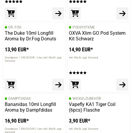
16.06.2020 — via
Trustedshops.de
Ralf P.
verifizierter Onlinekauf.
Toller Geschmack interessantes Wohlschmeckendes
DR. FOG
PODSYSTEME
Liquid
The Duke 10ml Longfill
OXVA Xlim GO Pod System
Aroma by Dr.Fog Donuts
Kit Schwarz
13,90 EUR*
14,90 EUR*
Grundpreis: 1.390,00 EUR / Liter
inkl. MwSt. zzgl.
inkl. MwSt. zzgl. Versand
10.03.2020 — via
Trustedshops.de
Versand
einem Kunden
verifizierter Onlinekauf.
gute vanille.kommt aber erst im abgang
DAMPFDIDAS
WICKELZUBEHÖR
Bananidas 10ml Longfill
Vapefly KA1 Tiger Coil
Aroma by Dampfdidas
(6pcs) Flasche
20.02.2020 — via
Trustedshops.de
Rudolf A.
16,90 EUR*
3,90 EUR*
verifizierter Onlinekauf.
Grundpreis: 1.690,00 EUR / Liter
inkl. MwSt. zzgl.
inkl. MwSt. zzgl. Versand
Versand
Vanille mit der besonderen Art, wer das Aroma mag,