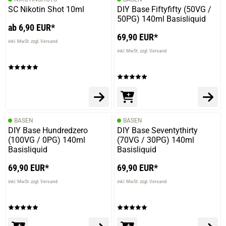
SC Nikotin Shot 10ml
DIY Base Fiftyfifty (50VG /
50PG) 140ml Basisliquid
ab 6,90 EUR*
69,90 EUR*
inkl. MwSt. zzgl. Versand
13.11.2023 — via
Trustedshops.de
inkl. MwSt. zzgl. Versand
Marko v.
verifizierter Onlinekauf.
Mein go to Liquid
BASEN
BASEN
DIY Base Hundredzero
DIY Base Seventythirty
04.09.2023 — via
Trustedshops.de
(100VG / 0PG) 140ml
(70VG / 30PG) 140ml
Erich H.
Basisliquid
Basisliquid
verifizierter Onlinekauf.
69,90 EUR*
69,90 EUR*
Guter Vanillegeschmack und nicht zu süß.
inkl. MwSt. zzgl. Versand
inkl. MwSt. zzgl. Versand
25.08.2023 — via
Trustedshops.de