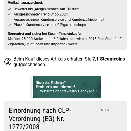
Vielfach ausgzeichnet:
Bewertet als „Ausgezeichnet” auf Trustami
Ausgezeichneter Trend Shop 2024
Ausgezeichneter Kundenservice und Kundenzufriedenheit
Platz 1 Kundenservice aller E-Zigarettenshops
Sorgenfrei und sicher bei Steam-Time einkaufen
Mit über 25.000 Artikeln und 6 Filialen sind wir seit 2015 Dein Shop für E-
Zigaretten, Spirituosen und Imported Sweets.
Beim Kauf dieses Artikels erhalten Sie
7,1
Steamcoins
gutgeschrieben.
Nicht das Richtige?
Probier's mal hiermit!
Watermelon Strawberry Candy NicSalt Liquid by Dash Overload 10ml / 20mg
Bock auf was Neues?
Check das mal!
Einordnung nach CLP-
MEHR
Revoltage BASED American Pie Aroma
Verordnung (EG) Nr.
1272/2008
Du willst Kröten sparen?
Schau mal hier!