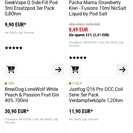
GeekVape Q Side-Fill Pod
Pacha Mama Strawberry
schmeckt super, Dampfe ich seit 1 Jahr.
3ml Ersatzpod 3er Pack
Kiwi - Fusions 10ml NicSalt
0,8Ohm
Liquid by Pod Salt
9,90 EUR*
alter Preis 10,90 EUR
8,49 EUR
inkl. MwSt. zzgl. Versand
12.01.2021 — via
Trustedshops.de
Sie sparen 22%
(2,41 EUR)
SteveB #.
Grundpreis: 849,00 EUR / Liter
inkl. MwSt. zzgl.
Versand
verifizierter Onlinekauf.
Sehr intensiv und Custard Mäßig
GIN
COILS
10.12.2020 — via
Trustedshops.de
BrewDog LoneWolf White
Justfog Q16 Pro OCC Coil
Ralf P.
Peach & Passion Fruit Gin
Serie 5er Pack
40% 700ml
Verdampferköpfe 1,2Ohm
verifizierter Onlinekauf.
sehr gutes Aroma mein Allday
30,90 EUR*
11,90 EUR*
Grundpreis: 44,14 EUR / Liter
inkl. MwSt. zzgl.
inkl. MwSt. zzgl. Versand
Versand