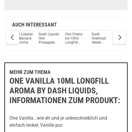
Vozol Whiz 40 Watt 4ml 1200mAh Pod System Kit Tide
AUCH INTERESSANT
Dash Liquids
Dash Liquids
One Cherry
Dash
One App
y
One Banana
One
Ice 10ml
Overload
10ml
Ice Aroma
Pineapple
LongFill
Sweet
LongFill
Ice Aroma
Aroma by
Berries
Aroma b
y
Dash Liquids
Aroma
Dash Liq
uids
MEHR ZUM THEMA
ONE VANILLA 10ML LONGFILL
AROMA BY DASH LIQUIDS,
INFORMATIONEN ZUM PRODUKT:
One Vanilla...wie eh und je unbeschreiblich und
einfach lecker, Vanille pur.