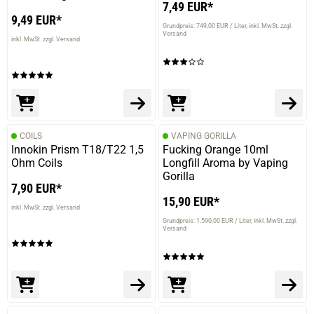
7,49 EUR*
18.11.2019 — via
Trustedshops.de
9,49 EUR*
Ronny M.
Grundpreis: 749,00 EUR / Liter
inkl. MwSt. zzgl.
Versand
inkl. MwSt. zzgl. Versand
verifizierter Onlinekauf.
Die bisher beste Vanille, die ich gedampft habe
18.11.2019 — via
Trustedshops.de
COILS
VAPING GORILLA
Ronny M.
Innokin Prism T18/T22 1,5
Fucking Orange 10ml
Ohm Coils
verifizierter Onlinekauf.
Longfill Aroma by Vaping
Gorilla
Die bisher beste Vanille, die ich gedampft habe
7,90 EUR*
15,90 EUR*
inkl. MwSt. zzgl. Versand
Grundpreis: 1.590,00 EUR / Liter
inkl. MwSt. zzgl.
Versand
18.11.2019 — via
Trustedshops.de
einem Kunden
prev
next
verifizierter Onlinekauf.
Die bisher beste Vanille, die ich gedampft habe