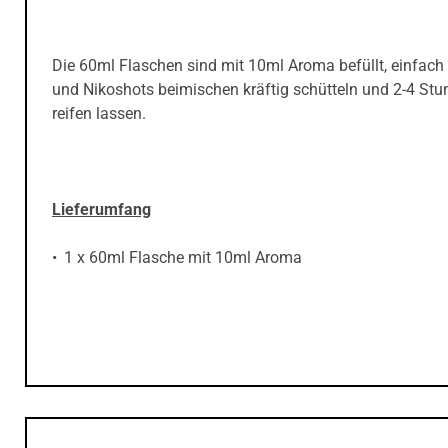
Die 60ml Flaschen sind mit 10ml Aroma befüllt, einfach
und Nikoshots beimischen kräftig schütteln und 2-4 St
reifen lassen.
Lieferumfang
1 x 60ml Flasche mit 10ml Aroma
UND WER HATS ERFUNDEN, DASH LIQUIDS