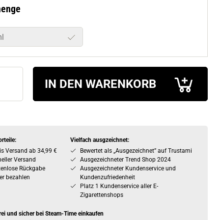
l
IN DEN WARENKORB
rteile:
Vielfach ausgzeichnet:
is Versand ab 34,99 €
Bewertet als „Ausgezeichnet” auf Trustami
eller Versand
Ausgezeichneter Trend Shop 2024
tenlose Rückgabe
Ausgezeichneter Kundenservice und
er bezahlen
Kundenzufriedenheit
Platz 1 Kundenservice aller E-
Zigarettenshops
rei und sicher bei Steam-Time einkaufen
 25.000 Artikeln und 6 Filialen sind wir