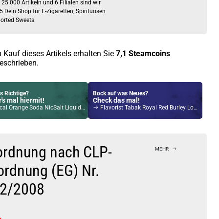
5 Dein Shop für E-Zigaretten, Spirituosen
orted Sweets.
 Kauf dieses Artikels erhalten Sie
7,1
Steamcoins
eschrieben.
s Richtige?
Bock auf was Neues?
's mal hiermit!
Check das mal!
range Soda NicSalt Liquid by Dash Overload 10ml / 20mg
Flavorist Tabak Royal Red Burley Longfill Aroma
Kröten sparen?
l hier!
1,4ml 350mAh Pod System Kit Ocean Blue
ordnung nach CLP-
MEHR
ordnung (EG) Nr.
2/2008