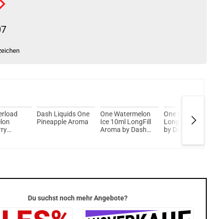
07
zeichen
erload
Dash Liquids One
One Watermelon
One Mango 10ml
lon
Pineapple Aroma
Ice 10ml LongFill
LongFill Aroma
rry
Aroma by Dash
by Dash Liquids
ngfill
Liquids
Du suchst noch mehr Angebote?