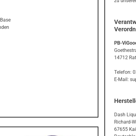
 Base
Verantw
unden
Verord
PB-ViGoo
Goethestr
14712 Ra
Telefon: 
E-Mail: s
Herstell
Dash Liqu
Richard-W
67655 Kai
Deutschl