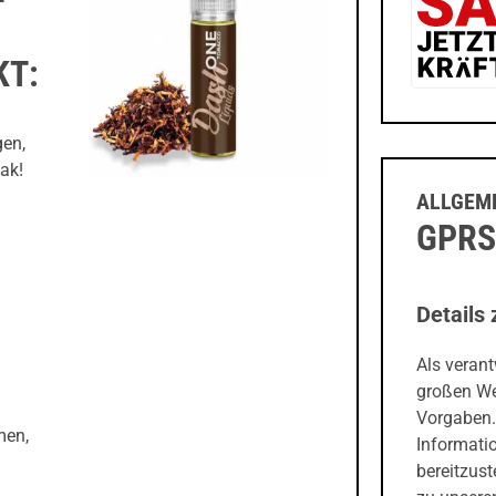
KT:
gen,
ak!
ALLGEME
GPRS
Details 
Als veran
großen We
Vorgaben.
men,
Informati
bereitzust
zu unseren