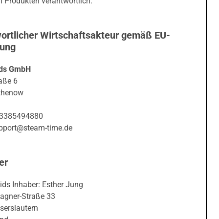
ortlicher Wirtschaftsakteur gemäß EU-
nung
ds GmbH
aße 6
thenow
03385494880
upport@steam-time.de
er
ids Inhaber: Esther Jung
agner-Straße 33
serslautern
and