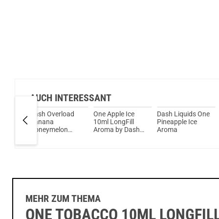
AUCH INTERESSANT
load
Dash Overload
One Apple Ice
Dash Liquids One
Banana
10ml LongFill
Pineapple Ice
Honeymelon
Aroma by Dash
Aroma
Aroma
Liquids
MEHR ZUM THEMA
ONE TOBACCO 10ML LONGFIL