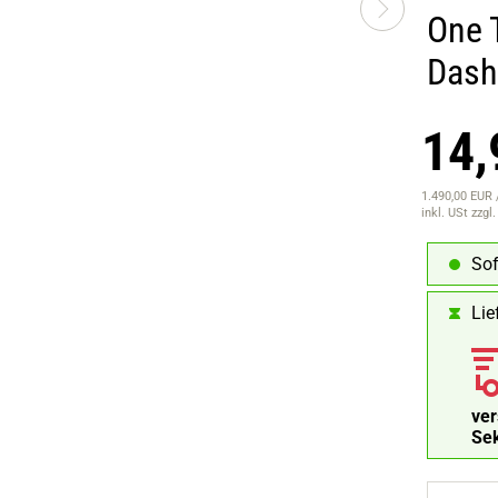
One 
Dash
14,
1.490,00 EUR /
inkl. USt
zzgl
Sof
Lie
ve
Füll