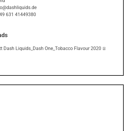
nfo@dashliquids.de
+49 631 41449380
ads
PDF-Datei:
tt Dash Liquids_Dash One_Tobacco Flavour 2020