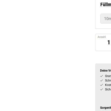
10m
Anzahl
Deine Vo
Grat
Schn
Kos
Sich
Sorgenf
Mit über