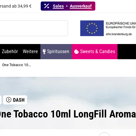
ersand ab 34,99 €
Sales
Ausverkauf
Zubehör
Weitere
Spirituosen
Sweets & Candies
One Tobacco 10ml LongFill Aroma by Dash Liquids
DASH
ne Tobacco 10ml LongFill Aroma