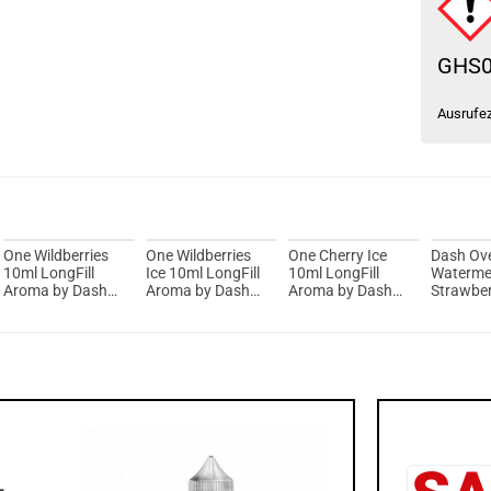
GHS
Ausrufe
One Wildberries
One Wildberries
One Cherry Ice
Dash Ov
10ml LongFill
Ice 10ml LongFill
10ml LongFill
Waterme
Aroma by Dash
Aroma by Dash
Aroma by Dash
Strawbe
Liquids
Liquids
Liquids
Candy Lo
Aroma
L