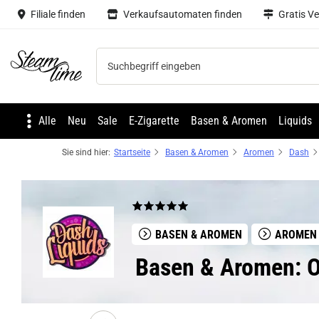
Filiale finden
Verkaufsautomaten finden
Gratis V
Steam time
Alle
Neu
Sale
E-Zigarette
Basen & Aromen
Liquids
Sie sind hier:
Startseite
Basen & Aromen
Aromen
Dash
BASEN & AROMEN
AROMEN
Basen & Aromen: O