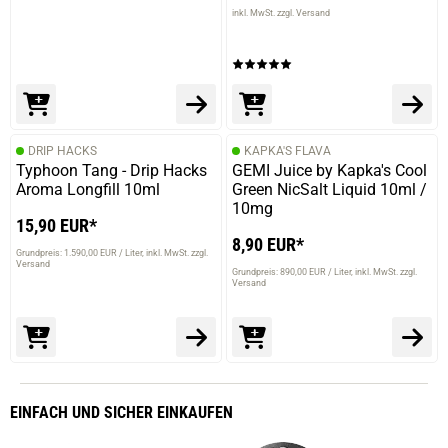
inkl. MwSt. zzgl. Versand
DRIP HACKS
KAPKA'S FLAVA
Typhoon Tang - Drip Hacks
GEMI Juice by Kapka's Cool
Aroma Longfill 10ml
Green NicSalt Liquid 10ml /
10mg
15,90 EUR*
8,90 EUR*
Grundpreis: 1.590,00 EUR / Liter
inkl. MwSt. zzgl.
Versand
Grundpreis: 890,00 EUR / Liter
inkl. MwSt. zzgl.
Versand
EINFACH
UND SICHER
EINKAUFEN