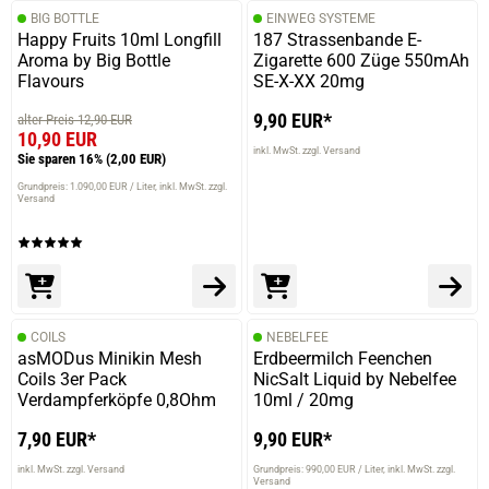
BIG BOTTLE
EINWEG SYSTEME
Happy Fruits 10ml Longfill
187 Strassenbande E-
Aroma by Big Bottle
Zigarette 600 Züge 550mAh
Flavours
SE-X-XX 20mg
9,90 EUR*
alter Preis 12,90 EUR
10,90 EUR
inkl. MwSt. zzgl. Versand
Sie sparen 16%
(2,00 EUR)
Grundpreis: 1.090,00 EUR / Liter
inkl. MwSt. zzgl.
Versand
COILS
NEBELFEE
asMODus Minikin Mesh
Erdbeermilch Feenchen
Coils 3er Pack
NicSalt Liquid by Nebelfee
Verdampferköpfe 0,8Ohm
10ml / 20mg
7,90 EUR*
9,90 EUR*
inkl. MwSt. zzgl. Versand
Grundpreis: 990,00 EUR / Liter
inkl. MwSt. zzgl.
Versand