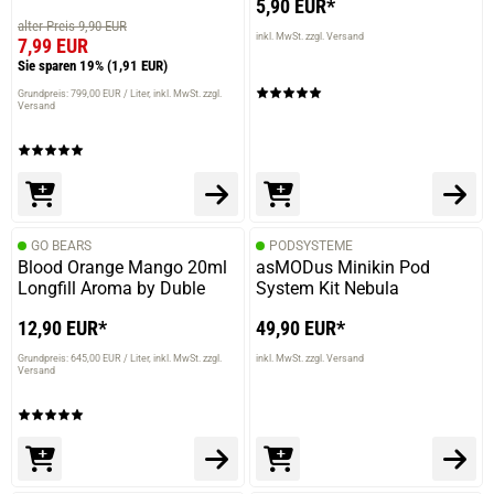
5,90 EUR*
alter Preis 9,90 EUR
inkl. MwSt. zzgl. Versand
7,99 EUR
Sie sparen 19%
(1,91 EUR)
Grundpreis: 799,00 EUR / Liter
inkl. MwSt. zzgl.
Versand
GO BEARS
PODSYSTEME
Blood Orange Mango 20ml
asMODus Minikin Pod
Longfill Aroma by Duble
System Kit Nebula
12,90 EUR*
49,90 EUR*
Grundpreis: 645,00 EUR / Liter
inkl. MwSt. zzgl.
inkl. MwSt. zzgl. Versand
Versand