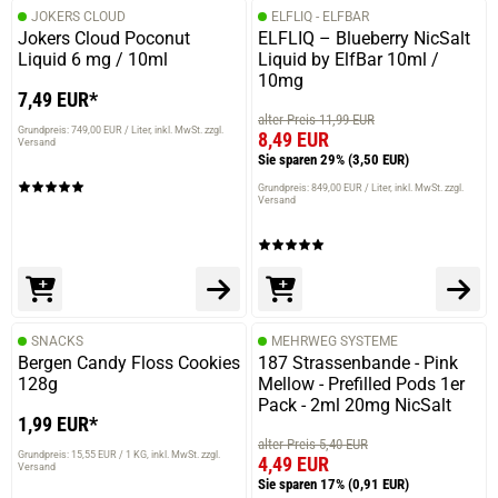
JOKERS CLOUD
ELFLIQ - ELFBAR
Jokers Cloud Poconut
ELFLIQ – Blueberry NicSalt
Liquid 6 mg / 10ml
Liquid by ElfBar 10ml /
10mg
7,49 EUR*
alter Preis 11,99 EUR
Grundpreis: 749,00 EUR / Liter
inkl. MwSt. zzgl.
8,49 EUR
Versand
Sie sparen 29%
(3,50 EUR)
Grundpreis: 849,00 EUR / Liter
inkl. MwSt. zzgl.
Versand
SNACKS
MEHRWEG SYSTEME
Bergen Candy Floss Cookies
187 Strassenbande - Pink
128g
Mellow - Prefilled Pods 1er
Pack - 2ml 20mg NicSalt
1,99 EUR*
alter Preis 5,40 EUR
Grundpreis: 15,55 EUR / 1 KG
inkl. MwSt. zzgl.
4,49 EUR
Versand
Sie sparen 17%
(0,91 EUR)