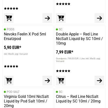
PODS
SC
Nevoks Feelin X Pod 5ml
Double Apple – Red Line
Ersatzpod
NicSalt Liquid by SC 10ml /
10mg
5,90 EUR*
7,99 EUR*
inkl. MwSt. zzgl. Versand
Grundpreis: 799,00 EUR / Liter
inkl. MwSt. zzgl.
Versand
POD SALT
SC
Virginia Gold 10ml NicSalt
Citrus – Red Line NicSalt
Liquid by Pod Salt 10ml /
Liquid by SC 10ml / 20mg
20mg