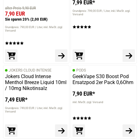
7,99 EUR*
alter Preis 9,90 EUR
Grundpreis: 799,00 EUR / Liter
inkl. MwSt. zzgl.
7,90 EUR
Versand
Sie sparen 20%
(2,00 EUR)
Grundpreis: 790,00 EUR / Liter
inkl. MwSt. zzgl.
Versand
JOKERS CLOUD INTENSE
PODS
Jokers Cloud Intense
GeekVape S30 Boost Pod
Menthol Breeze Liquid 10ml
Ersatzpod 2er Pack 0,6Ohm
/ 10mg Nikotinsalz
7,90 EUR*
7,49 EUR*
inkl. MwSt. zzgl. Versand
Grundpreis: 749,00 EUR / Liter
inkl. MwSt. zzgl.
Versand