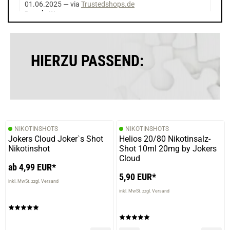
01.06.2025 — via
Trustedshops.de
Dennis W.
verifizierter Onlinekauf.
Die Bewertung erfolgte ohne Abgabe eines Kommentars
HIERZU PASSEND:
11.08.2024 — via
Trustedshops.de
Sonja B.
verifizierter Onlinekauf.
NIKOTINSHOTS
NIKOTINSHOTS
Traf nicht ganz meinen Geschmack.
Jokers Cloud Joker`s Shot
Helios 20/80 Nikotinsalz-
Nikotinshot
Shot 10ml 20mg by Jokers
Cloud
ab 4,99 EUR*
5,90 EUR*
23.02.2024 — via
Trustedshops.de
inkl. MwSt. zzgl. Versand
Levente B.
inkl. MwSt. zzgl. Versand
verifizierter Onlinekauf.
Die Bewertung erfolgte ohne Abgabe eines Kommentars