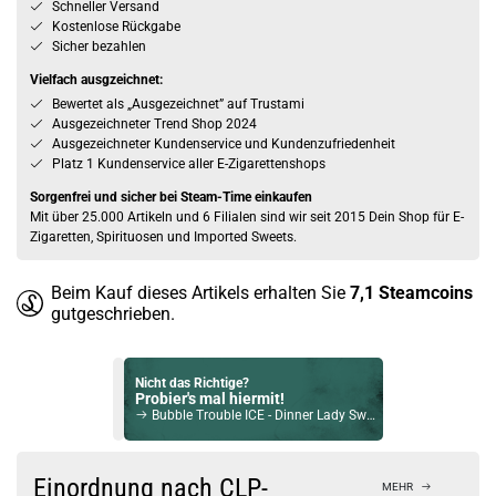
Schneller Versand
Kostenlose Rückgabe
Sicher bezahlen
Vielfach ausgzeichnet:
Bewertet als „Ausgezeichnet” auf Trustami
Ausgezeichneter Trend Shop 2024
Ausgezeichneter Kundenservice und Kundenzufriedenheit
Platz 1 Kundenservice aller E-Zigarettenshops
Sorgenfrei und sicher bei Steam-Time einkaufen
Mit über 25.000 Artikeln und 6 Filialen sind wir seit 2015 Dein Shop für E-
Zigaretten, Spirituosen und Imported Sweets.
Beim Kauf dieses Artikels erhalten Sie
7,1
Steamcoins
gutgeschrieben.
Nicht das Richtige?
Probier's mal hiermit!
Bubble Trouble ICE - Dinner Lady Sweets Longfill Aroma 20ml
Bock auf was Neues?
Check das mal!
Einordnung nach CLP-
MEHR