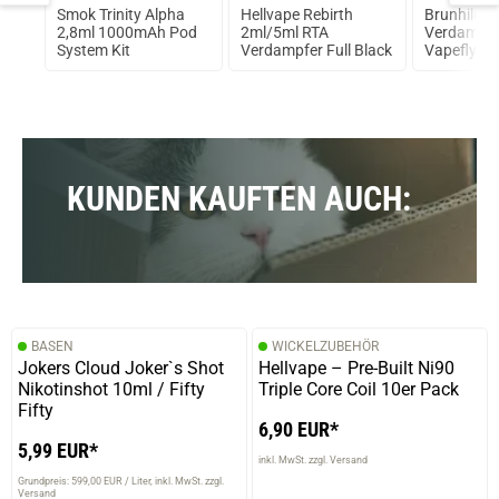
Smok Trinity Alpha
Hellvape Rebirth
Brunhilde
e
2,8ml 1000mAh Pod
2ml/5ml RTA
Verdampfe
lue
System Kit
Verdampfer Full Black
Vapefly &
103
KUNDEN KAUFTEN AUCH:
BASEN
WICKELZUBEHÖR
Jokers Cloud Joker`s Shot
Hellvape – Pre-Built Ni90
Nikotinshot 10ml / Fifty
Triple Core Coil 10er Pack
Fifty
6,90 EUR*
5,99 EUR*
inkl. MwSt. zzgl. Versand
Grundpreis: 599,00 EUR / Liter
inkl. MwSt. zzgl.
Versand