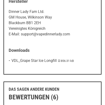
Hersteller
Dinner Lady Fam Ltd.
GM House, Wilkinson Way
Blackburn BB1 2EH
Vereinigtes Königreich
E-Mail: support@vapedinnerlady.com
Downloads
PDF-Datei:
VDL_Grape Star Ice Longfill
856.31 kB
DAS SAGEN ANDERE KUNDEN
BEWERTUNGEN (6)