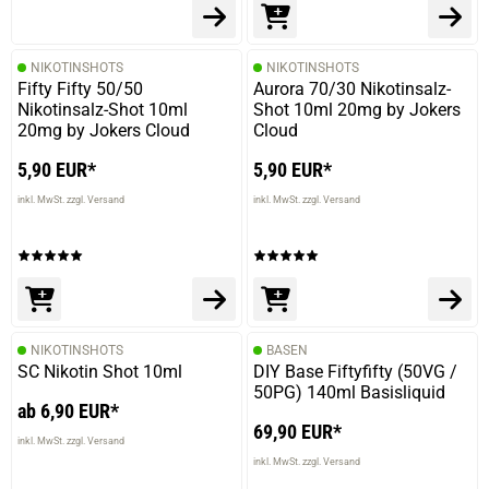
NIKOTINSHOTS
NIKOTINSHOTS
13.09.2022 — via
Trustedshops.de
Fifty Fifty 50/50
Aurora 70/30 Nikotinsalz-
Levente B.
Nikotinsalz-Shot 10ml
Shot 10ml 20mg by Jokers
20mg by Jokers Cloud
Cloud
verifizierter Onlinekauf.
Die Bewertung erfolgte ohne Abgabe eines Kommentars
5,90 EUR*
5,90 EUR*
inkl. MwSt. zzgl. Versand
inkl. MwSt. zzgl. Versand
NIKOTINSHOTS
BASEN
SC Nikotin Shot 10ml
DIY Base Fiftyfifty (50VG /
50PG) 140ml Basisliquid
ab 6,90 EUR*
69,90 EUR*
inkl. MwSt. zzgl. Versand
inkl. MwSt. zzgl. Versand