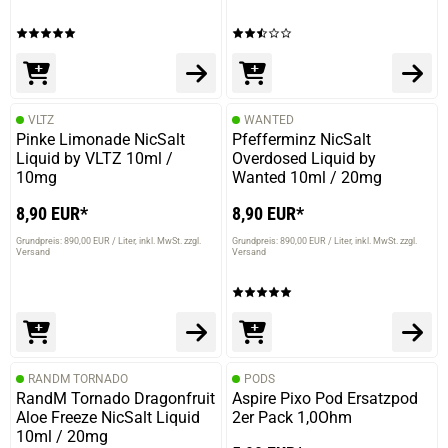
VLTZ
WANTED
prev
next
Pinke Limonade NicSalt
Pfefferminz NicSalt
Liquid by VLTZ 10ml /
Overdosed Liquid by
10mg
Wanted 10ml / 20mg
8,90 EUR*
8,90 EUR*
Grundpreis: 890,00 EUR / Liter
inkl. MwSt. zzgl.
Grundpreis: 890,00 EUR / Liter
inkl. MwSt. zzgl.
Versand
Versand
RANDM TORNADO
PODS
RandM Tornado Dragonfruit
Aspire Pixo Pod Ersatzpod
Aloe Freeze NicSalt Liquid
2er Pack 1,0Ohm
10ml / 20mg