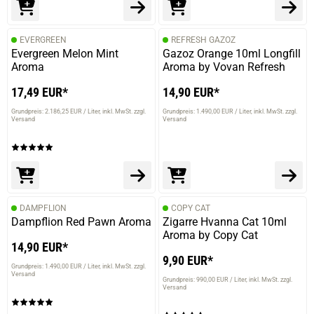
EVERGREEN
REFRESH GAZOZ
Evergreen Melon Mint
Gazoz Orange 10ml Longfill
Aroma
Aroma by Vovan Refresh
17,49 EUR*
14,90 EUR*
Grundpreis: 2.186,25 EUR / Liter
inkl. MwSt. zzgl.
Grundpreis: 1.490,00 EUR / Liter
inkl. MwSt. zzgl.
Versand
Versand
DAMPFLION
COPY CAT
Dampflion Red Pawn Aroma
Zigarre Hvanna Cat 10ml
Aroma by Copy Cat
14,90 EUR*
9,90 EUR*
Grundpreis: 1.490,00 EUR / Liter
inkl. MwSt. zzgl.
Versand
Grundpreis: 990,00 EUR / Liter
inkl. MwSt. zzgl.
Versand