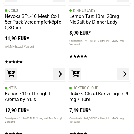
COILS
DINNER LADY
Nevoks SPL-10 Mesh Coil
Lemon Tart 10ml 20mg
5er Pack Verdampferköpfe
NicSalt by Dinner Lady
0,3Ohm
8,90 EUR*
11,90 EUR*
Grundpreis: 890,00 EUR / Liter
inkl. MwSt. zzgl.
Versand
inkl. MwSt. zzgl. Versand
N’EIS
JOKERS CLOUD
Banane 10ml Longfill
Jokers Cloud Kanzi Liquid 9
Aroma by n‘Eis
mg / 10ml
12,90 EUR*
7,49 EUR*
Grundpreis: 1.290,00 EUR / Liter
inkl. MwSt. zzgl.
Grundpreis: 749,00 EUR / Liter
inkl. MwSt. zzgl.
Versand
Versand