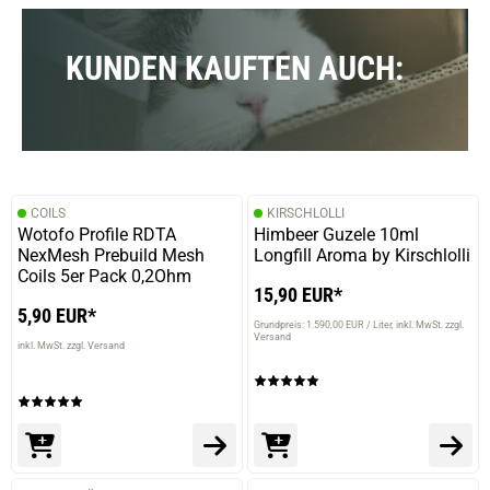
KUNDEN KAUFTEN AUCH:
COILS
KIRSCHLOLLI
Wotofo Profile RDTA
Himbeer Guzele 10ml
NexMesh Prebuild Mesh
Longfill Aroma by Kirschlolli
Coils 5er Pack 0,2Ohm
15,90 EUR*
5,90 EUR*
Grundpreis: 1.590,00 EUR / Liter
inkl. MwSt. zzgl.
Versand
inkl. MwSt. zzgl. Versand