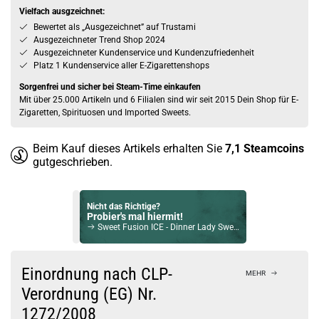
Vielfach ausgzeichnet:
Bewertet als „Ausgezeichnet” auf Trustami
Ausgezeichneter Trend Shop 2024
Ausgezeichneter Kundenservice und Kundenzufriedenheit
Platz 1 Kundenservice aller E-Zigarettenshops
Sorgenfrei und sicher bei Steam-Time einkaufen
Mit über 25.000 Artikeln und 6 Filialen sind wir seit 2015 Dein Shop für E-
Zigaretten, Spirituosen und Imported Sweets.
Beim Kauf dieses Artikels erhalten Sie
7,1
Steamcoins
gutgeschrieben.
Nicht das Richtige?
Probier's mal hiermit!
Sweet Fusion ICE - Dinner Lady Sweets Longfill Aroma 20ml
Bock auf was Neues?
Check das mal!
Einordnung nach CLP-
MEHR
Strawberry Lemonade Tea 12ml Bottlefill Aroma by Coffee Mill
Verordnung (EG) Nr.
1272/2008
Du willst Kröten sparen?