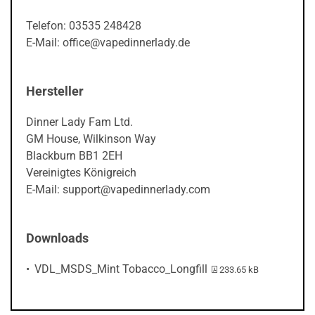
Telefon: 03535 248428
E-Mail: office@vapedinnerlady.de
Hersteller
Dinner Lady Fam Ltd.
GM House, Wilkinson Way
Blackburn BB1 2EH
Vereinigtes Königreich
E-Mail: support@vapedinnerlady.com
Downloads
PDF-Datei:
VDL_MSDS_Mint Tobacco_Longfill
233.65 kB