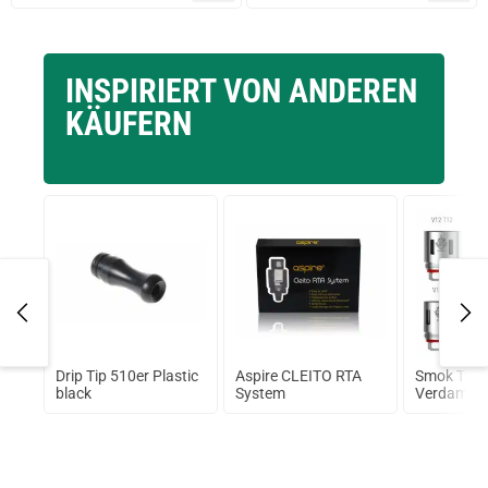
prev
next
INSPIRIERT VON ANDEREN
KÄUFERN
Drip Tip 510er Plastic
Aspire CLEITO RTA
Smok TFV
ml
black
System
Verdampfe