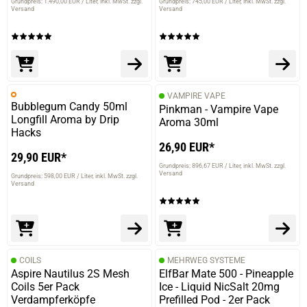
Grundpreis: 1.490,00 EUR / Liter
inkl. MwSt. zzgl.
Grundpreis: 745,00 EUR / Liter
inkl. MwSt. zzgl.
Versand
Versand
VAMPIRE VAPE
Bubblegum Candy 50ml
Pinkman - Vampire Vape
Longfill Aroma by Drip
Aroma 30ml
Hacks
26,90 EUR*
29,90 EUR*
Grundpreis: 896,67 EUR / Liter
inkl. MwSt. zzgl.
Versand
Grundpreis: 598,00 EUR / Liter
inkl. MwSt. zzgl.
Versand
COILS
MEHRWEG SYSTEME
Aspire Nautilus 2S Mesh
ElfBar Mate 500 - Pineapple
Coils 5er Pack
Ice - Liquid NicSalt 20mg
Verdampferköpfe
Prefilled Pod - 2er Pack