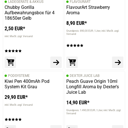
LADEGERÄTE & AKKUS
FLAVOURART
Chubby Gorilla
FlavourArt Strawberry
Aufbewahrungsbox für 4
Aroma
18650er Gelb
8,90 EUR*
2,50 EUR*
Grundpreis: 890,00 EUR / Liter
inkl. MwSt. zzgl.
Versand
inkl. MwSt. zzgl. Versand
PODSYSTEME
DEXTER JUICE LAB
Kiwi Pen 400mAh Pod
Peach Guave Origin 10ml
System Kit Grau
Longfill Aroma by Dexter's
Juice Lab
29,90 EUR*
14,90 EUR*
inkl. MwSt. zzgl. Versand
Grundpreis: 1.490,00 EUR / Liter
inkl. MwSt. zzgl.
Versand