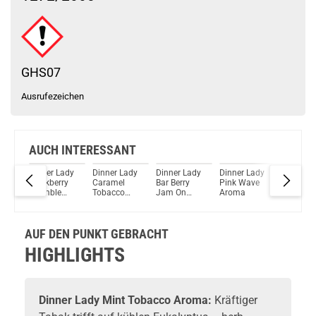
Schau mal hier!
HorizonTech Magico 6,5ml Pod Rot
GHS07
Ausrufezeichen
AUCH INTERESSANT
ady
Dinner Lady
Dinner Lady
Dinner Lady
Dinner Lady
Pink Berr
on
Blackberry
Caramel
Bar Berry
Pink Wave
Dinner L
ma
Crumble
Tobacco
Jam On
Aroma
Fruits Se
Aroma
Aroma
Toast Aroma
Longfill
Aroma 
AUF DEN PUNKT GEBRACHT
HIGHLIGHTS
Dinner Lady
Mint Tobacco Aroma:
Kräftiger