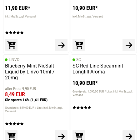
11,90 EUR*
10,90 EUR*
inkl. MwSt. zzgl. Versand
inkl. MwSt. zzgl. Versand
LINVO
SC
Blueberry Mint NicSalt
SC Red Line Spearmint
Liquid by Linvo 10ml /
Longfill Aroma
20mg
10,90 EUR*
alter Preis 9,90 EUR
Grundpreis: 1.090,00 EUR / Liter
inkl. MwSt. zzgl.
8,49 EUR
Versand
Sie sparen 14%
(1,41 EUR)
Grundpreis: 849,00 EUR / Liter
inkl. MwSt. zzgl.
Versand