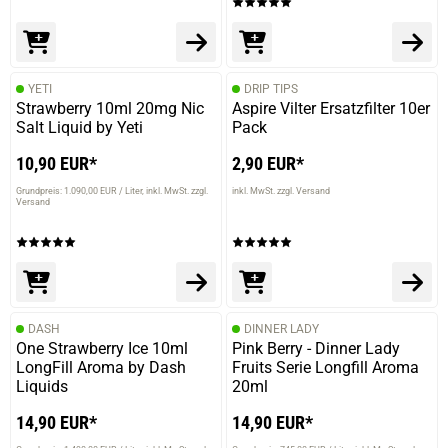
YETI
DRIP TIPS
Strawberry 10ml 20mg Nic
Aspire Vilter Ersatzfilter 10er
Salt Liquid by Yeti
Pack
10,90 EUR*
2,90 EUR*
Grundpreis: 1.090,00 EUR / Liter
inkl. MwSt. zzgl.
inkl. MwSt. zzgl. Versand
Versand
DASH
DINNER LADY
One Strawberry Ice 10ml
Pink Berry - Dinner Lady
LongFill Aroma by Dash
Fruits Serie Longfill Aroma
Liquids
20ml
14,90 EUR*
14,90 EUR*