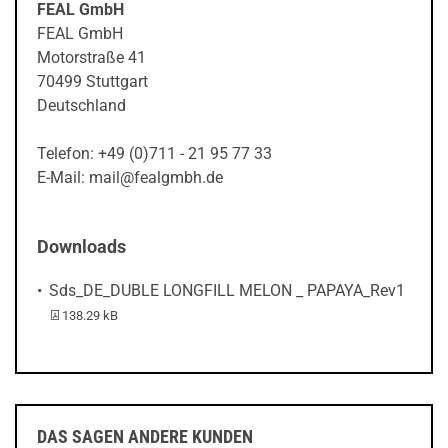
FEAL GmbH
FEAL GmbH
Motorstraße 41
70499 Stuttgart
Deutschland
Telefon: +49 (0)711 - 21 95 77 33
E-Mail: mail@fealgmbh.de
Downloads
Sds_DE_DUBLE LONGFILL MELON _ PAPAYA_Rev1
PDF-Datei:
138.29 kB
DAS SAGEN ANDERE KUNDEN