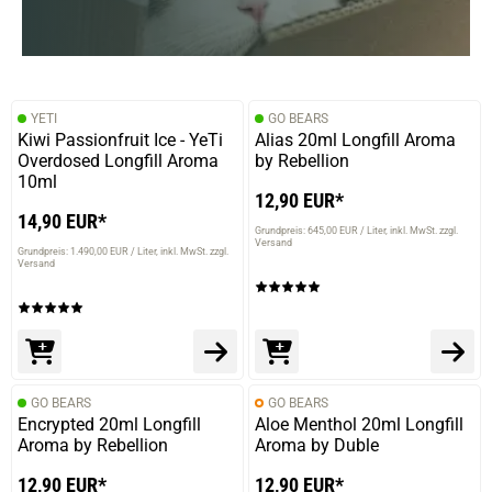
YETI
GO BEARS
Kiwi Passionfruit Ice - YeTi
Alias 20ml Longfill Aroma
Overdosed Longfill Aroma
by Rebellion
10ml
12,90 EUR*
14,90 EUR*
Grundpreis: 645,00 EUR / Liter
inkl. MwSt. zzgl.
Versand
Grundpreis: 1.490,00 EUR / Liter
inkl. MwSt. zzgl.
Versand
GO BEARS
GO BEARS
Encrypted 20ml Longfill
Aloe Menthol 20ml Longfill
Aroma by Rebellion
Aroma by Duble
12,90 EUR*
12,90 EUR*