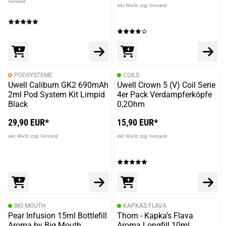
Versand
inkl. MwSt. zzgl. Versand
PODSYSTEME
COILS
Uwell Caliburn GK2 690mAh
Uwell Crown 5 (V) Coil Serie
2ml Pod System Kit Limpid
4er Pack Verdampferköpfe
Black
0,2Ohm
29,90 EUR*
15,90 EUR*
inkl. MwSt. zzgl. Versand
inkl. MwSt. zzgl. Versand
BIG MOUTH
KAPKAS FLAVA
Pear Infusion 15ml Bottlefill
Thorn - Kapka’s Flava
Aroma by Big Mouth
Aroma Longfill 10ml