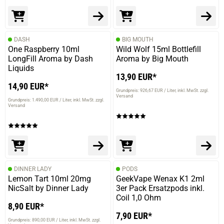
DASH
BIG MOUTH
One Raspberry 10ml
Wild Wolf 15ml Bottlefill
LongFill Aroma by Dash
Aroma by Big Mouth
Liquids
13,90 EUR*
14,90 EUR*
Grundpreis: 926,67 EUR / Liter
inkl. MwSt. zzgl.
Versand
Grundpreis: 1.490,00 EUR / Liter
inkl. MwSt. zzgl.
Versand
DINNER LADY
PODS
Lemon Tart 10ml 20mg
GeekVape Wenax K1 2ml
NicSalt by Dinner Lady
3er Pack Ersatzpods inkl.
Coil 1,0 Ohm
8,90 EUR*
prev
next
7,90 EUR*
Grundpreis: 890,00 EUR / Liter
inkl. MwSt. zzgl.