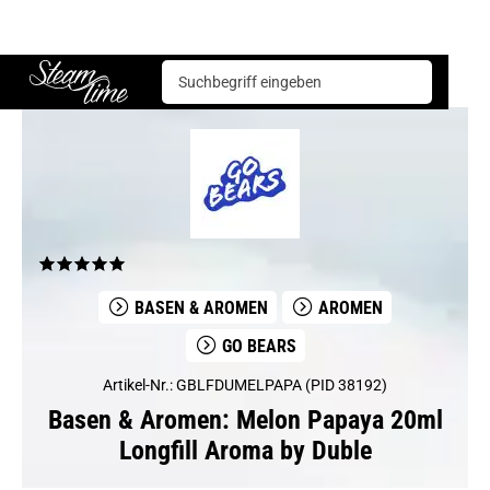
Basen & Aromen
Aromen
Go Bears
Melon Papaya 20ml Longfill Aroma by Duble
Steam time
BASEN & AROMEN
AROMEN
GO BEARS
Artikel-Nr.: GBLFDUMELPAPA (PID 38192)
Basen & Aromen: Melon Papaya 20ml
Longfill Aroma by Duble