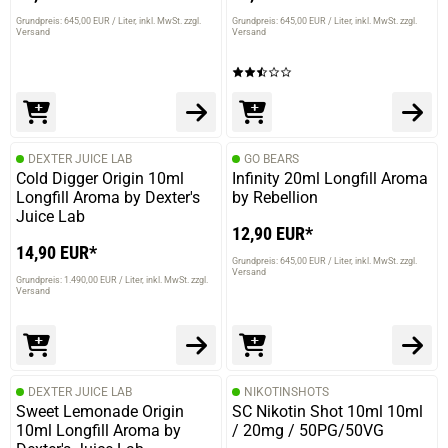
Grundpreis: 645,00 EUR / Liter
inkl. MwSt. zzgl.
Grundpreis: 645,00 EUR / Liter
inkl. MwSt. zzgl.
Versand
Versand
DEXTER JUICE LAB
GO BEARS
Cold Digger Origin 10ml
Infinity 20ml Longfill Aroma
Longfill Aroma by Dexter's
by Rebellion
Juice Lab
12,90 EUR*
14,90 EUR*
Grundpreis: 645,00 EUR / Liter
inkl. MwSt. zzgl.
Versand
Grundpreis: 1.490,00 EUR / Liter
inkl. MwSt. zzgl.
Versand
DEXTER JUICE LAB
NIKOTINSHOTS
Sweet Lemonade Origin
SC Nikotin Shot 10ml 10ml
10ml Longfill Aroma by
/ 20mg / 50PG/50VG