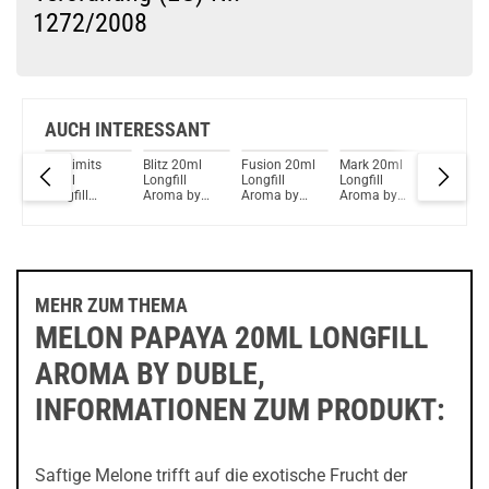
1272/2008
Du willst Kröten sparen?
Schau mal hier!
OneVape Air MOD 60 1500mAh 6,0ml Pod Kit Rot
AUCH INTERESSANT
Off Limits
Blitz 20ml
Fusion 20ml
Mark 20ml
Uneven
ss
20ml
Longfill
Longfill
Longfill
20ml
Longfill
Aroma by
Aroma by
Aroma by
Longfill
Aroma by
Rebellion
Rebellion
Rebellion
Aroma b
y
Rebellion
Rebellio
s
MEHR ZUM THEMA
MELON PAPAYA 20ML LONGFILL
AROMA BY DUBLE,
INFORMATIONEN ZUM PRODUKT:
Saftige Melone trifft auf die exotische Frucht der