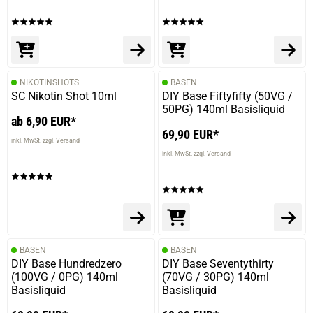
NIKOTINSHOTS
BASEN
SC Nikotin Shot 10ml
DIY Base Fiftyfifty (50VG /
50PG) 140ml Basisliquid
ab 6,90 EUR*
69,90 EUR*
inkl. MwSt. zzgl. Versand
inkl. MwSt. zzgl. Versand
BASEN
BASEN
DIY Base Hundredzero
DIY Base Seventythirty
(100VG / 0PG) 140ml
(70VG / 30PG) 140ml
Basisliquid
Basisliquid