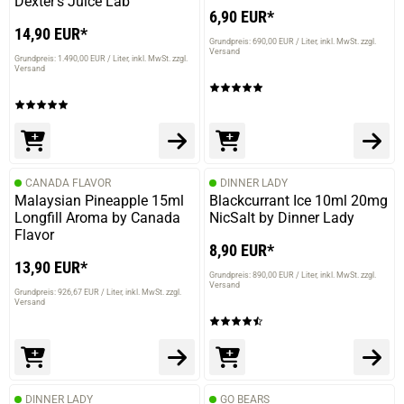
Dexter's Juice Lab
6,90 EUR*
14,90 EUR*
Grundpreis: 690,00 EUR / Liter
inkl. MwSt. zzgl.
Versand
Grundpreis: 1.490,00 EUR / Liter
inkl. MwSt. zzgl.
Versand
CANADA FLAVOR
DINNER LADY
Malaysian Pineapple 15ml
Blackcurrant Ice 10ml 20mg
Longfill Aroma by Canada
NicSalt by Dinner Lady
Flavor
8,90 EUR*
13,90 EUR*
Grundpreis: 890,00 EUR / Liter
inkl. MwSt. zzgl.
Versand
Grundpreis: 926,67 EUR / Liter
inkl. MwSt. zzgl.
Versand
DINNER LADY
GO BEARS