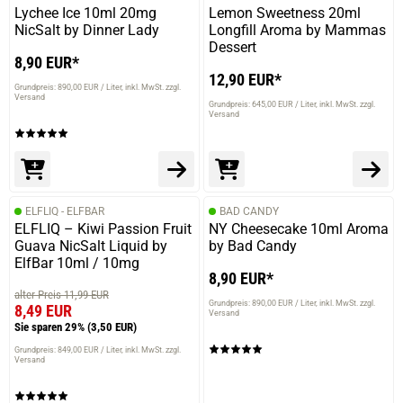
Lychee Ice 10ml 20mg
Lemon Sweetness 20ml
NicSalt by Dinner Lady
Longfill Aroma by Mammas
Dessert
8,90 EUR*
12,90 EUR*
Grundpreis: 890,00 EUR / Liter
inkl. MwSt. zzgl.
Versand
Grundpreis: 645,00 EUR / Liter
inkl. MwSt. zzgl.
Versand
ELFLIQ - ELFBAR
BAD CANDY
ELFLIQ – Kiwi Passion Fruit
NY Cheesecake 10ml Aroma
Guava NicSalt Liquid by
by Bad Candy
ElfBar 10ml / 10mg
8,90 EUR*
alter Preis 11,99 EUR
Grundpreis: 890,00 EUR / Liter
inkl. MwSt. zzgl.
8,49 EUR
Versand
Sie sparen 29%
(3,50 EUR)
Grundpreis: 849,00 EUR / Liter
inkl. MwSt. zzgl.
Versand