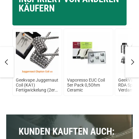
KÄUFERN
tch
Geekvape Juggernaut
Vaporesso EUC Coil
GeekVape 
l.
Coil (KA1)
5er Pack 0,5Ohm
RDA Specia
Fertigwickelung (2er
Ceramic
Verdampfer
Pack)
KUNDEN KAUFTEN AUCH: