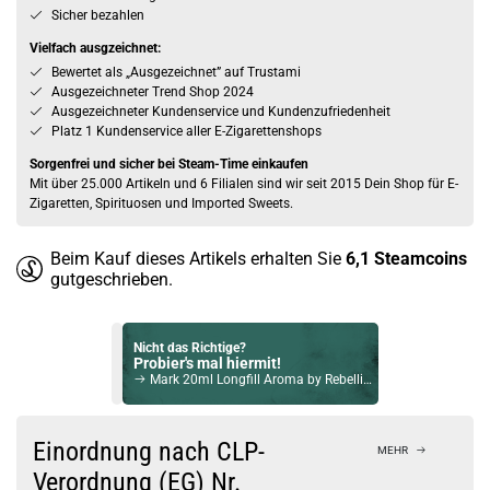
Sicher bezahlen
Vielfach ausgzeichnet:
Bewertet als „Ausgezeichnet” auf Trustami
Ausgezeichneter Trend Shop 2024
Ausgezeichneter Kundenservice und Kundenzufriedenheit
Platz 1 Kundenservice aller E-Zigarettenshops
Sorgenfrei und sicher bei Steam-Time einkaufen
Mit über 25.000 Artikeln und 6 Filialen sind wir seit 2015 Dein Shop für E-
Zigaretten, Spirituosen und Imported Sweets.
Beim Kauf dieses Artikels erhalten Sie
6,1
Steamcoins
gutgeschrieben.
Nicht das Richtige?
Probier's mal hiermit!
Mark 20ml Longfill Aroma by Rebellion
Bock auf was Neues?
Check das mal!
Einordnung nach CLP-
MEHR
Blackgrape Juicy Mill 12ml Bottlefill Aroma by Coffee Mill
Verordnung (EG) Nr.