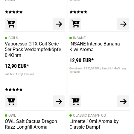
COILS
INSANE
Vaporesso GTX Coil Serie
INSANE Intense Banana
5er Pack Verdampferköpfe
Kiwi Aroma
0,4Ohm
12,90 EUR*
12,90 EUR*
Grundpreis: 2.150,00 EUR / Liter
inkl. MwSt. zzgl.
Versand
inkl. MwSt. zzgl. Versand
OWL
CLASSIC DAMPF CO.
OWL Salt Cactus Dragon
Limette 10ml Aroma by
Razz Longfill Aroma
Classic Dampf