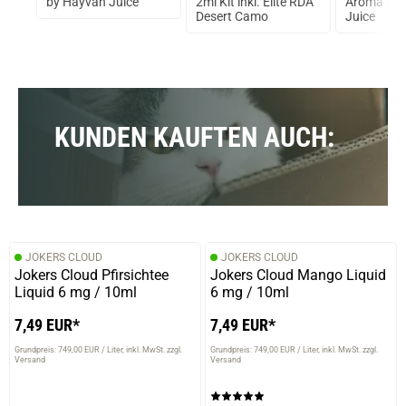
va
by Hayvan Juice
2ml Kit inkl. Elite RDA
Aroma by 
Desert Camo
Juice
KUNDEN KAUFTEN AUCH:
JOKERS CLOUD
JOKERS CLOUD
Jokers Cloud Pfirsichtee
Jokers Cloud Mango Liquid
Liquid 6 mg / 10ml
6 mg / 10ml
7,49 EUR*
7,49 EUR*
Grundpreis: 749,00 EUR / Liter
inkl. MwSt. zzgl.
Grundpreis: 749,00 EUR / Liter
inkl. MwSt. zzgl.
Versand
Versand