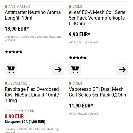
ANTIMATTER
COILS
Antimatter Neutrino Aroma
eLeaf EC-A Mesh Coil Serie
Longfill 10ml
5er Pack Verdampferköpfe
0,3Ohm
13,90 EUR*
9,90 EUR*
Grundpreis: 1.390,00 EUR / Liter
inkl. MwSt. zzgl.
Versand
inkl. MwSt. zzgl. Versand
REVOLTAGE
COILS
Revoltage Flex Overdosed
Vaporesso GTi Dual Mesh
Kiwi NicSalt Liquid 10ml /
Coil Series 5er Pack 0,2Ohm
10mg
11,90 EUR*
alter Preis 9,90 EUR
inkl. MwSt. zzgl. Versand
8,90 EUR
Sie sparen 10%
(1,00 EUR)
prev
next
Grundpreis: 890,00 EUR / Liter
inkl. MwSt. zzgl.
Versand