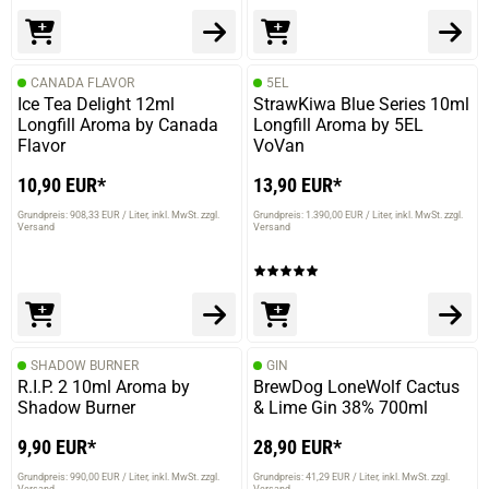
CANADA FLAVOR
5EL
Ice Tea Delight 12ml
StrawKiwa Blue Series 10ml
Longfill Aroma by Canada
Longfill Aroma by 5EL
Flavor
VoVan
10,90 EUR*
13,90 EUR*
Grundpreis: 908,33 EUR / Liter
inkl. MwSt. zzgl.
Grundpreis: 1.390,00 EUR / Liter
inkl. MwSt. zzgl.
Versand
Versand
SHADOW BURNER
GIN
R.I.P. 2 10ml Aroma by
BrewDog LoneWolf Cactus
Shadow Burner
& Lime Gin 38% 700ml
9,90 EUR*
28,90 EUR*
Grundpreis: 990,00 EUR / Liter
inkl. MwSt. zzgl.
Grundpreis: 41,29 EUR / Liter
inkl. MwSt. zzgl.
Versand
Versand