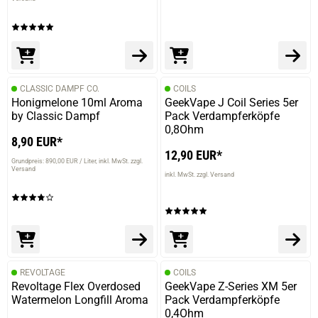
CLASSIC DAMPF CO.
COILS
Honigmelone 10ml Aroma
GeekVape J Coil Series 5er
by Classic Dampf
Pack Verdampferköpfe
0,8Ohm
8,90 EUR*
12,90 EUR*
Grundpreis: 890,00 EUR / Liter
inkl. MwSt. zzgl.
Versand
inkl. MwSt. zzgl. Versand
REVOLTAGE
COILS
Revoltage Flex Overdosed
GeekVape Z-Series XM 5er
Watermelon Longfill Aroma
Pack Verdampferköpfe
0,4Ohm