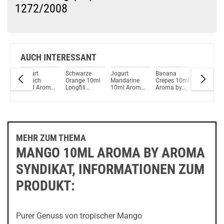
1272/2008
Du willst Kröten sparen?
Schau mal hier!
Dovpo Ayce Pro Pod System Kit Blau
AUCH INTERESSANT
ngo
Jogurt
Schwarze
Jogurt
Banana
Kokos 1
oma
Pfirsich
Orange 10ml
Mandarine
Crepes 10ml
Aroma b
a
10ml Aroma
Longfill
10ml Aroma
Aroma by
Aroma
by Aroma
Aroma by
by Aroma
Aroma
Syndikat
Syndikat
Aroma
Syndikat
Syndikat
DeLuxe
Syndikat
DeLuxe
DeLuxe
MEHR ZUM THEMA
MANGO 10ML AROMA BY AROMA
SYNDIKAT, INFORMATIONEN ZUM
PRODUKT:
Purer Genuss von tropischer Mango