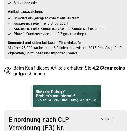
Sicher bezahlen
Vielfach ausgzeichnet:
Bewertet als „Ausgezeichnet” auf Trustami
Ausgezeichneter Trend Shop 2024
Ausgezeichneter Kundenservice und Kundenzufriedenheit
Platz 1 Kundenservice aller E-Zigarettenshops
Sorgenfrei und sicher bei Steam-Time einkaufen
Mit über 25.000 Artikeln und 6 Filialen sind wir seit 2015 Dein Shop für E-
Zigaretten, Spirituosen und Imported Sweets.
Beim Kauf dieses Artikels erhalten Sie
4,2
Steamcoins
gutgeschrieben.
Nicht das Richtige?
Probier's mal hiermit!
Vanille Cola 10ml 18mg NicSalt Liquid by Gangsterz
Bock auf was Neues?
Check das mal!
Einordnung nach CLP-
MEHR
Waldmeister 10ml Aroma by Aroma Syndikat
Verordnung (EG) Nr.