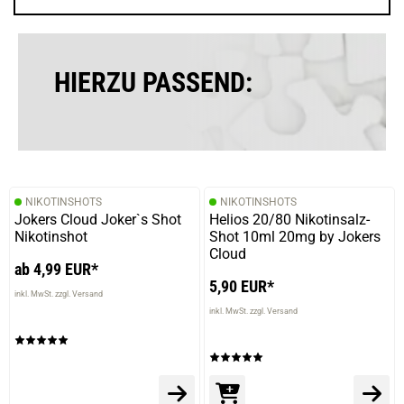
verifizierter Onlinekauf.
Benutze ich zum Untermischen
HIERZU PASSEND:
05.09.2024 — via
Trustedshops.de
Bianca H.
verifizierter Onlinekauf.
NIKOTINSHOTS
NIKOTINSHOTS
Die Bewertung erfolgte ohne Abgabe eines Kommentars
Jokers Cloud Joker`s Shot
Helios 20/80 Nikotinsalz-
Nikotinshot
Shot 10ml 20mg by Jokers
Cloud
ab 4,99 EUR*
5,90 EUR*
Geschrieben von
Ronny M.
am 07.03.2024
inkl. MwSt. zzgl. Versand
inkl. MwSt. zzgl. Versand
top super süß,