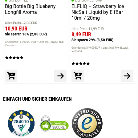
BIG BOTTLE
ELFLIQ - ELFBAR
Big Bottle Big Blueberry
ELFLIQ – Strawberry Ice
Longfill Aroma
NicSalt Liquid by ElfBar
10ml / 20mg
alter Preis 12,90 EUR
10,90 EUR
alter Preis 11,99 EUR
8,49 EUR
Sie sparen 16%
(2,00 EUR)
Sie sparen 29%
(3,50 EUR)
Grundpreis: 1.090,00 EUR / Liter
inkl. MwSt. zzgl.
Versand
Grundpreis: 849,00 EUR / Liter
inkl. MwSt. zzgl.
Versand
EINFACH
UND SICHER
EINKAUFEN