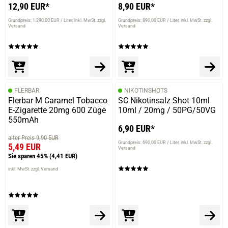
12,90 EUR*
8,90 EUR*
Grundpreis: 1.290,00 EUR / Liter
inkl. MwSt. zzgl.
Grundpreis: 890,00 EUR / Liter
inkl. MwSt. zzgl.
Versand
Versand
FLERBAR
NIKOTINSHOTS
Flerbar M Caramel Tobacco
SC Nikotinsalz Shot 10ml
E-Zigarette 20mg 600 Züge
10ml / 20mg / 50PG/50VG
550mAh
6,90 EUR*
alter Preis 9,90 EUR
Grundpreis: 690,00 EUR / Liter
inkl. MwSt. zzgl.
5,49 EUR
Versand
Sie sparen 45%
(4,41 EUR)
inkl. MwSt. zzgl. Versand