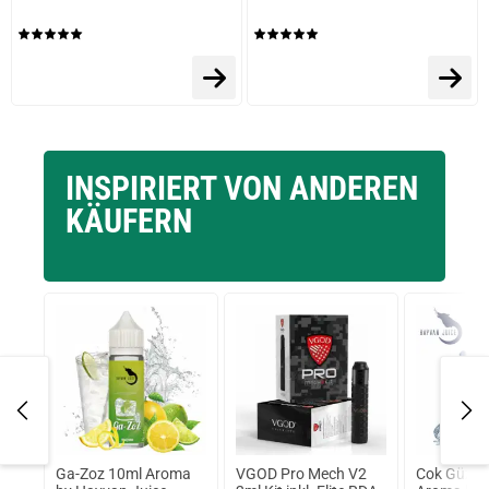
INSPIRIERT VON ANDEREN
KÄUFERN
 7
Ga-Zoz 10ml Aroma
VGOD Pro Mech V2
Cok Güzel