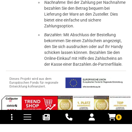
Nachnahme:
Bei der Zahlung per Nachnahme
bezahlen Sie den Betrag bequem bei
Lieferung der Ware an den Zusteller. Dies
bietet eine einfache und sichere
Zahlungsoption.
Barzahlen:
Mit Abschluss der Bestellung
bekommen Sie einen Zahlschein angezeigt,
den Sie sich ausdrucken oder auf Ihr Handy
schicken lassen können. Bezahlen Sie den
Online-Einkauf mit Hilfe des Zahlscheins an
der Kasse einer Barzahlen.de-Partnerfiliale.
Dieses Projekt wird aus dem
Europäischen Fonds für regionale
Entwicklung kofinanziert.
tomaten
fer- und Versandkosten
0
© 2015-2026 PB-ViGoods GmbH
*Preise inkl. Mehrwertsteuer, zzgl.
Versandkosten
.