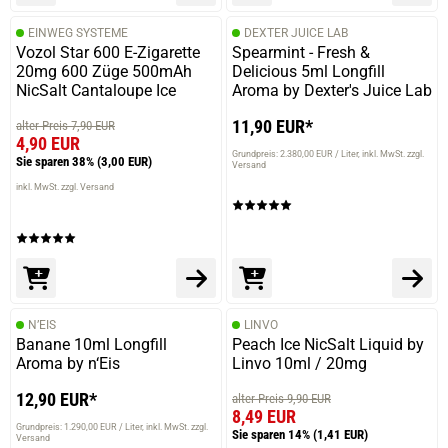
EINWEG SYSTEME
DEXTER JUICE LAB
Vozol Star 600 E-Zigarette
Spearmint - Fresh &
20mg 600 Züge 500mAh
Delicious 5ml Longfill
NicSalt Cantaloupe Ice
Aroma by Dexter's Juice Lab
11,90 EUR*
alter Preis 7,90 EUR
4,90 EUR
Grundpreis: 2.380,00 EUR / Liter
inkl. MwSt. zzgl.
Sie sparen 38%
(3,00 EUR)
Versand
inkl. MwSt. zzgl. Versand
N’EIS
LINVO
Banane 10ml Longfill
Peach Ice NicSalt Liquid by
Aroma by n‘Eis
Linvo 10ml / 20mg
12,90 EUR*
alter Preis 9,90 EUR
8,49 EUR
Grundpreis: 1.290,00 EUR / Liter
inkl. MwSt. zzgl.
Sie sparen 14%
(1,41 EUR)
Versand