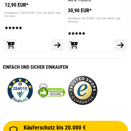
12,90 EUR*
30,90 EUR*
Grundpreis: 1.290,00 EUR / Liter
inkl. MwSt. zzgl.
Versand
Grundpreis: 44,14 EUR / Liter
inkl. MwSt. zzgl.
Versand
EINFACH
UND SICHER
EINKAUFEN
Käuferschutz bis 20.000 €