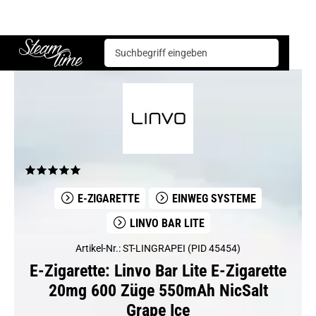
E-Zigarette
Einweg Systeme
Linvo Bar Lite E-Zigarette 20mg 600 Züge 550mAh NicSalt Grape Ice
Steam time
E-ZIGARETTE
EINWEG SYSTEME
LINVO BAR LITE
Artikel-Nr.: ST-LINGRAPEI (PID 45454)
E-Zigarette: Linvo Bar Lite E-Zigarette
20mg 600 Züge 550mAh NicSalt
Grape Ice