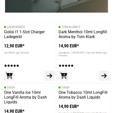
LADEGERÄTE
TOM KLARK'S
Golisi I1 1-Slot Charger
Dark Menthol 10ml Longfill
Ladegerät
Aroma by Tom Klark
12,90 EUR*
14,90 EUR*
inkl. MwSt. zzgl. Versand
Grundpreis: 1.490,00 EUR / Liter
inkl. MwSt. zzgl.
Versand
DASH
DASH
One Vanilla Ice 10ml
One Tobacco 10ml LongFill
LongFill Aroma by Dash
Aroma by Dash Liquids
Liquids
14,90 EUR*
14,90 EUR*