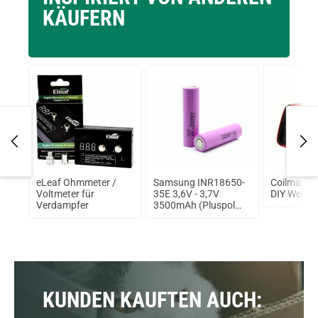
KÄUFERN
cy
eLeaf Ohmmeter /
Samsung INR18650-
Coilmaster
Voltmeter für
35E 3,6V - 3,7V
DIY Werkz
ml
Verdampfer
3500mAh (Pluspol
flach)
KUNDEN KAUFTEN AUCH: