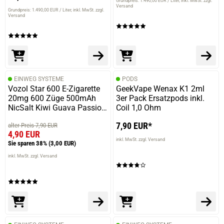
Grundpreis: 1.490,00 EUR / Liter
inkl. MwSt. zzgl.
Versand
Grundpreis: 1.490,00 EUR / Liter
inkl. MwSt. zzgl.
Versand
EINWEG SYSTEME
PODS
Vozol Star 600 E-Zigarette
GeekVape Wenax K1 2ml
20mg 600 Züge 500mAh
3er Pack Ersatzpods inkl.
NicSalt Kiwi Guava Passion
Coil 1,0 Ohm
Fruit
7,90 EUR*
alter Preis 7,90 EUR
4,90 EUR
inkl. MwSt. zzgl. Versand
Sie sparen 38%
(3,00 EUR)
inkl. MwSt. zzgl. Versand