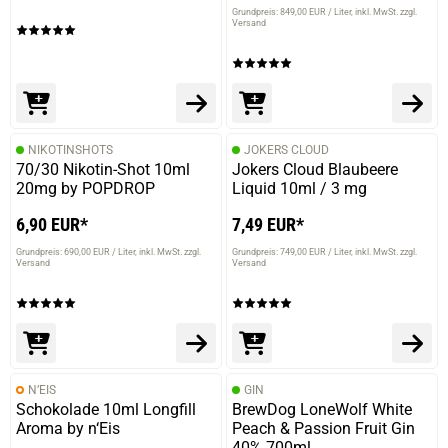
Grundpreis: 849,00 EUR / Liter
inkl. MwSt. zzgl.
Versand
NIKOTINSHOTS
JOKERS CLOUD
70/30 Nikotin-Shot 10ml
Jokers Cloud Blaubeere
20mg by POPDROP
Liquid 10ml / 3 mg
6,90 EUR*
7,49 EUR*
Grundpreis: 690,00 EUR / Liter
inkl. MwSt. zzgl.
Grundpreis: 749,00 EUR / Liter
inkl. MwSt. zzgl.
Versand
Versand
N’EIS
GIN
Schokolade 10ml Longfill
BrewDog LoneWolf White
Aroma by n‘Eis
Peach & Passion Fruit Gin
40% 700ml