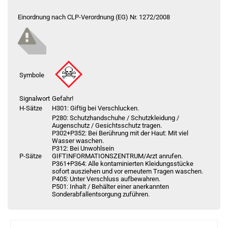
Bock auf was Neues?
Check das mal!
Einordnung nach CLP-Verordnung (EG) Nr. 1272/2008
Innokin ZYON Pod System Kit Rosa
Du willst Kröten sparen?
Schau mal hier!
Asvape Touch Pod System 1,5ml 500mAh Kit Rose-Gold
Symbole
Signalwort
Gefahr!
H-Sätze
H301: Giftig bei Verschlucken.
P280: Schutzhandschuhe / Schutzkleidung /
Augenschutz / Gesichtsschutz tragen.
P302+P352: Bei Berührung mit der Haut: Mit viel
Wasser waschen.
P312: Bei Unwohlsein
P-Sätze
GIFTINFORMATIONSZENTRUM/Arzt anrufen.
P361+P364: Alle kontaminierten Kleidungsstücke
sofort ausziehen und vor erneutem Tragen waschen.
P405: Unter Verschluss aufbewahren.
P501: Inhalt / Behälter einer anerkannten
Sonderabfallentsorgung zuführen.