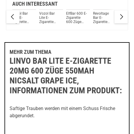
AUCH INTERESSANT
Vozol Bar
Vozol Bar
ElfBar 600 E-
Revoltage
Linvo Ba
m -
500 E-
Lite E-
Zigarette
Bar E-
Lite E-
tem
Zigarette
Zigarette
600 Züge
Zigarette
Zigarett
500 Züge
20mg
550mAh
600 Züge
20mg 6
400mAh
600Züge
Strawberry
450mAh
Züge
NicSalt
550mAh
Kiwi
Tobacco
550mAh
Banana Ice
NicSalt
Gold
NicSalt
Candy
Cherry I
MEHR ZUM THEMA
LINVO BAR LITE E-ZIGARETTE
20MG 600 ZÜGE 550MAH
NICSALT GRAPE ICE,
INFORMATIONEN ZUM PRODUKT:
Saftige Trauben werden mit einem Schuss Frische
abgerundet.