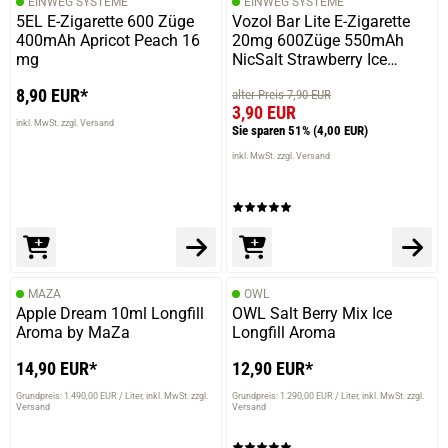
EINWEG SYSTEME
EINWEG SYSTEME
5EL E-Zigarette 600 Züge
Vozol Bar Lite E-Zigarette
400mAh Apricot Peach 16
20mg 600Züge 550mAh
mg
NicSalt Strawberry Ice
Cream
8,90 EUR*
alter Preis 7,90 EUR
3,90 EUR
inkl. MwSt. zzgl. Versand
Sie sparen 51%
(4,00 EUR)
inkl. MwSt. zzgl. Versand
MAZA
OWL
Apple Dream 10ml Longfill
OWL Salt Berry Mix Ice
prev
next
Aroma by MaZa
Longfill Aroma
14,90 EUR*
12,90 EUR*
Grundpreis: 1.490,00 EUR / Liter
inkl. MwSt. zzgl.
Grundpreis: 1.290,00 EUR / Liter
inkl. MwSt. zzgl.
Versand
Versand