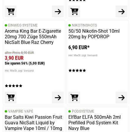
EINWEG SYSTEME
NIKOTINSHOTS
Aroma King Bar E-Zigarette
50/50 Nikotin-Shot 10ml
20mg 700 Züge 550mAh
20mg by POPDROP
NicSalt Blue Raz Cherry
6,90 EUR*
alter Preis 8,90 EUR
inkl. MwSt. zzgl. Versand
3,90 EUR
Sie sparen 56%
(5,00 EUR)
inkl. MwSt. zzgl. Versand
VAMPIRE VAPE
PODSYSTEME
Bar Salts Kiwi Passion Fruit
ElfBar ELFA 500mAh 2ml
Guava NicSalt Liquid by
Prefilled Pod System Kit
Vampire Vape 10ml / 10mg
Navy Blue