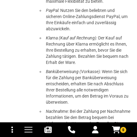
maximale Flexibilität zu bieten.
PayPal:
Nutzen Sie den beliebten und
sicheren Online-Zahlungsdienst PayPal, um
Ihre Einkäufe einfach und zuverlässig
abzuwickeln.
Klarna (Kauf auf Rechnung):
Der Kauf auf
Rechnung über Klarna ermöglicht es Ihnen,
Ihre Bestellung zu erhalten, bevor Sie die
Zahlung tätigen. Bezahlen Sie bequem nach
Erhalt der Ware.
Banküberweisung (Vorkasse):
Wenn Sie sich
für die Zahlung per Banküberweisung
entscheiden, erhalten Sie nach Abschluss
Ihrer Bestellung alle notwendigen
Informationen, um den Betrag im Voraus zu
überweisen.
Nachnahme:
Bei der Zahlung per Nachnahme
bezahlen Sie den Betrag bequem bei
tomaten
fer- und Versandkosten
Lieferung der Ware an den Zusteller. Dies
bietet eine einfache und sichere
0
Zahlungsoption.