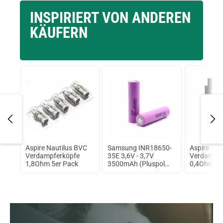
INSPIRIERT VON ANDEREN
KÄUFERN
e
Aspire Nautilus BVC
Samsung INR18650-
Aspire Trit
r
Verdampferköpfe
35E 3,6V - 3,7V
Verdampfe
ual
1,8Ohm 5er Pack
3500mAh (Pluspol
0,4Ohm
flach)