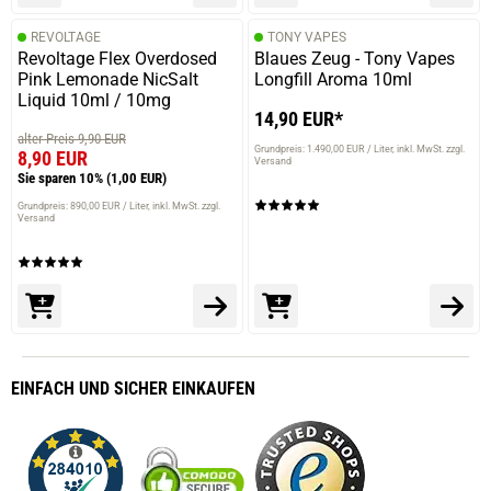
REVOLTAGE
TONY VAPES
Revoltage Flex Overdosed
Blaues Zeug - Tony Vapes
Pink Lemonade NicSalt
Longfill Aroma 10ml
Liquid 10ml / 10mg
14,90 EUR*
alter Preis 9,90 EUR
Grundpreis: 1.490,00 EUR / Liter
inkl. MwSt. zzgl.
8,90 EUR
Versand
Sie sparen 10%
(1,00 EUR)
Grundpreis: 890,00 EUR / Liter
inkl. MwSt. zzgl.
Versand
EINFACH
UND SICHER
EINKAUFEN