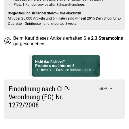
Platz 1 Kundenservice aller E-Zigarettenshops
Sorgenfrei und sicher bei Steam-Time einkaufen
Mit über 25.000 Artikeln und 6 Filialen sind wir seit 2015 Dein Shop für E-
Zigaretten, Spirituosen und Imported Sweets.
Beim Kauf dieses Artikels erhalten Sie
2,3
Steamcoins
gutgeschrieben.
Nicht das Richtige?
Probier's mal hiermit!
Linvo Blue Razz Ice NicSalt Liquid 10ml / 10mg
Bock auf was Neues?
Check das mal!
Einordnung nach CLP-
MEHR
Flerbar M Bloody Bull E-Zigarette 20mg 600 Züge 550mAh
Verordnung (EG) Nr.
1272/2008
Du willst Kröten sparen?
Schau mal hier!
Asvape Touch Pod System 1,5ml 500mAh Kit Rose-Gold