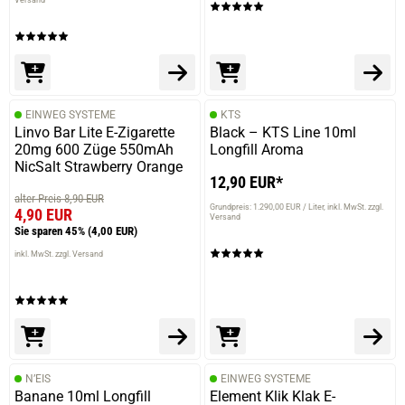
EINWEG SYSTEME
KTS
Linvo Bar Lite E-Zigarette
Black – KTS Line 10ml
20mg 600 Züge 550mAh
Longfill Aroma
NicSalt Strawberry Orange
12,90 EUR*
alter Preis 8,90 EUR
Grundpreis: 1.290,00 EUR / Liter
inkl. MwSt. zzgl.
4,90 EUR
Versand
Sie sparen 45%
(4,00 EUR)
inkl. MwSt. zzgl. Versand
prev
next
N’EIS
EINWEG SYSTEME
Banane 10ml Longfill
Element Klik Klak E-