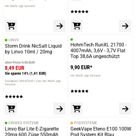
inkl. MwSt. zzgl. Versand
LINVO
HohmTech RunXL 21700 -
Storm Drink NicSalt Liquid
4007mAh, 3,6V - 3,7V Flat
by Linvo 10ml / 20mg
Top 38,6A ungeschützt
alter Preis 9,90 EUR
9,90 EUR*
8,49 EUR
Sie sparen 14%
(1,41 EUR)
inkl. MwSt. zzgl. Versand
Grundpreis: 849,00 EUR / Liter
inkl. MwSt. zzgl.
Versand
EINWEG SYSTEME
PODSYSTEME
Linvo Bar Lite E-Zigarette
GeekVape Eteno E100 100W
20mg 600 Züge 550mAh
Pod System Kit Blau