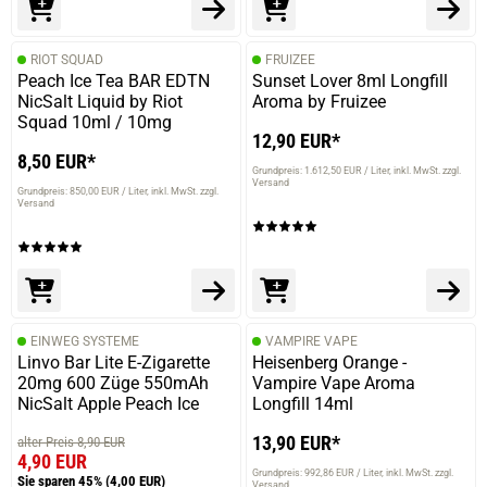
RIOT SQUAD
FRUIZEE
Peach Ice Tea BAR EDTN
Sunset Lover 8ml Longfill
NicSalt Liquid by Riot
Aroma by Fruizee
Squad 10ml / 10mg
12,90 EUR*
8,50 EUR*
Grundpreis: 1.612,50 EUR / Liter
inkl. MwSt. zzgl.
Versand
Grundpreis: 850,00 EUR / Liter
inkl. MwSt. zzgl.
Versand
EINWEG SYSTEME
VAMPIRE VAPE
Linvo Bar Lite E-Zigarette
Heisenberg Orange -
20mg 600 Züge 550mAh
Vampire Vape Aroma
NicSalt Apple Peach Ice
Longfill 14ml
13,90 EUR*
alter Preis 8,90 EUR
4,90 EUR
Grundpreis: 992,86 EUR / Liter
inkl. MwSt. zzgl.
Sie sparen 45%
(4,00 EUR)
Versand