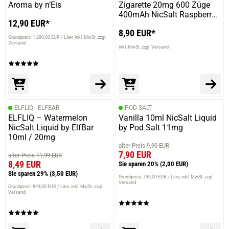
Aroma by n‘Eis
Zigarette 20mg 600 Züge
400mAh NicSalt Raspberry
12,90 EUR*
Lemonade
8,90 EUR*
Grundpreis: 1.290,00 EUR / Liter
inkl. MwSt. zzgl.
Versand
inkl. MwSt. zzgl. Versand
ELFLIQ - ELFBAR
POD SALT
ELFLIQ – Watermelon
Vanilla 10ml NicSalt Liquid
NicSalt Liquid by ElfBar
by Pod Salt 11mg
10ml / 20mg
alter Preis 9,90 EUR
7,90 EUR
alter Preis 11,99 EUR
8,49 EUR
Sie sparen 20%
(2,00 EUR)
Sie sparen 29%
(3,50 EUR)
Grundpreis: 790,00 EUR / Liter
inkl. MwSt. zzgl.
Versand
Grundpreis: 849,00 EUR / Liter
inkl. MwSt. zzgl.
Versand