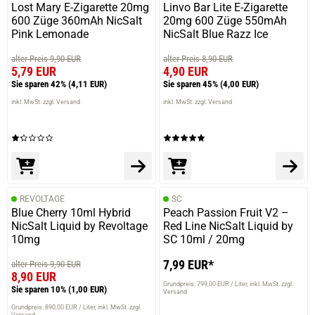
Lost Mary E-Zigarette 20mg
Linvo Bar Lite E-Zigarette
600 Züge 360mAh NicSalt
20mg 600 Züge 550mAh
Pink Lemonade
NicSalt Blue Razz Ice
alter Preis 9,90 EUR
alter Preis 8,90 EUR
5,79 EUR
4,90 EUR
Sie sparen 42%
(4,11 EUR)
Sie sparen 45%
(4,00 EUR)
inkl. MwSt. zzgl. Versand
inkl. MwSt. zzgl. Versand
REVOLTAGE
SC
Blue Cherry 10ml Hybrid
Peach Passion Fruit V2 –
NicSalt Liquid by Revoltage
Red Line NicSalt Liquid by
10mg
SC 10ml / 20mg
7,99 EUR*
alter Preis 9,90 EUR
8,90 EUR
Grundpreis: 799,00 EUR / Liter
inkl. MwSt. zzgl.
Sie sparen 10%
(1,00 EUR)
Versand
Grundpreis: 890,00 EUR / Liter
inkl. MwSt. zzgl.
Versand