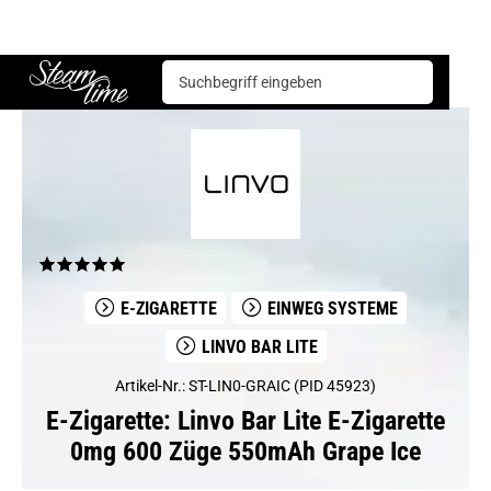
E-Zigarette
Einweg Systeme
Linvo Bar Lite E-Zigarette 0mg 600 Züge 550mAh Grape Ice
Steam time
E-ZIGARETTE
EINWEG SYSTEME
LINVO BAR LITE
Artikel-Nr.: ST-LIN0-GRAIC (PID 45923)
E-Zigarette: Linvo Bar Lite E-Zigarette
0mg 600 Züge 550mAh Grape Ice