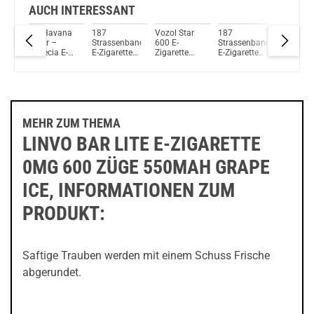
AUCH INTERESSANT
pro
XO Havana
187
Vozol Star
187
Elfbar 8
te
Cigar –
Strassenbande
600 E-
Strassenbande
Einweg E
0
Venecia E-
E-Zigarette
Zigarette
E-Zigarette
Zigarett
Zigarette
20mg 600
20mg 600
600 Züge
Lemon L
20mg 600
Züge
Züge
550mAh I
y
Züge
550mAh
500mAh
Scream
um
400mAh
NicSalt
NicSalt
Pistacio
Black Ize
Watermelon
Ice
MEHR ZUM THEMA
LINVO BAR LITE E-ZIGARETTE
0MG 600 ZÜGE 550MAH GRAPE
ICE, INFORMATIONEN ZUM
PRODUKT:
Saftige Trauben werden mit einem Schuss Frische
abgerundet.