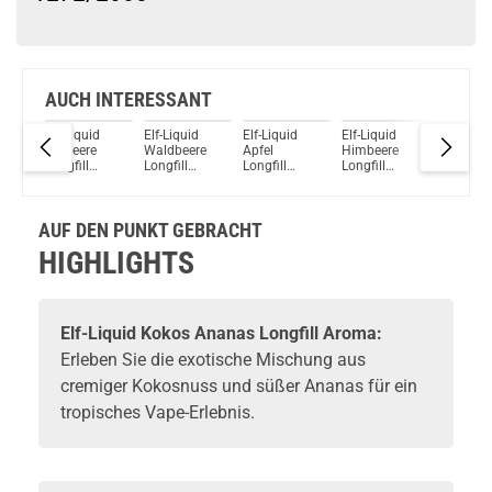
Schau mal hier!
Asvape Touch Pod System 1,5ml 500mAh Kit Rose-Gold
AUCH INTERESSANT
Elf-Liquid
Elf-Liquid
Elf-Liquid
Elf-Liquid
Elf-Liqui
0ml
Erdbeere
Waldbeere
Apfel
Himbeere
Honigme
Longfill
Longfill
Longfill
Longfill
Longfill
y
Aroma
Aroma
Aroma
Aroma
Aroma
uice
AUF DEN PUNKT GEBRACHT
HIGHLIGHTS
Elf-Liquid Kokos Ananas Longfill Aroma:
Erleben Sie die exotische Mischung aus
cremiger Kokosnuss und süßer Ananas für ein
tropisches Vape-Erlebnis.