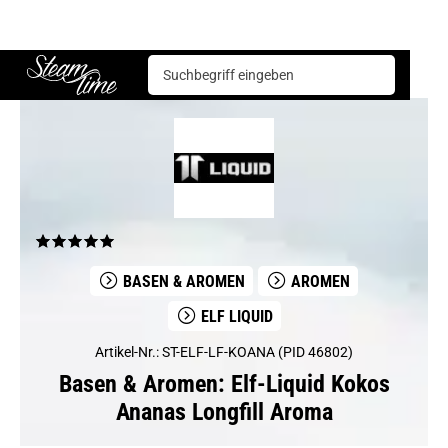
Basen & Aromen
Aromen
Elf Liquid
Elf-Liquid Kokos Ananas Longfill Aroma
Steam time
BASEN & AROMEN
AROMEN
ELF LIQUID
Artikel-Nr.: ST-ELF-LF-KOANA (PID 46802)
Basen & Aromen: Elf-Liquid Kokos
Ananas Longfill Aroma