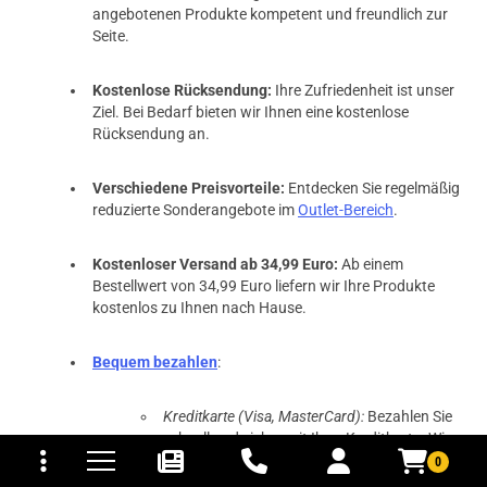
angebotenen Produkte kompetent und freundlich zur
Seite.
Kostenlose Rücksendung:
Ihre Zufriedenheit ist unser
Ziel. Bei Bedarf bieten wir Ihnen eine kostenlose
Rücksendung an.
Verschiedene Preisvorteile:
Entdecken Sie regelmäßig
reduzierte Sonderangebote im
Outlet-Bereich
.
Kostenloser Versand ab 34,99 Euro:
Ab einem
Bestellwert von 34,99 Euro liefern wir Ihre Produkte
kostenlos zu Ihnen nach Hause.
Bequem bezahlen
:
Kreditkarte (Visa, MasterCard):
Bezahlen Sie
tomaten
fer- und Versandkosten
schnell und sicher mit Ihrer Kreditkarte. Wir
akzeptieren Visa und MasterCard um Ihnen
0
maximale Flexibilität zu bieten.