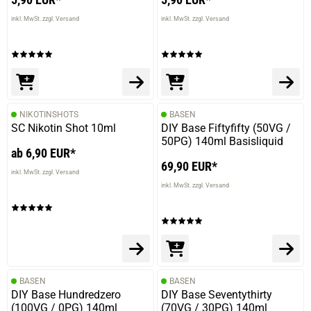
inkl. MwSt. zzgl. Versand
inkl. MwSt. zzgl. Versand
NIKOTINSHOTS
BASEN
SC Nikotin Shot 10ml
DIY Base Fiftyfifty (50VG /
50PG) 140ml Basisliquid
ab 6,90 EUR*
69,90 EUR*
inkl. MwSt. zzgl. Versand
inkl. MwSt. zzgl. Versand
BASEN
BASEN
DIY Base Hundredzero
DIY Base Seventythirty
(100VG / 0PG) 140ml
(70VG / 30PG) 140ml