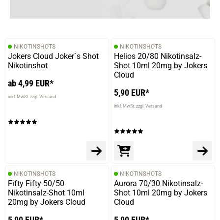
03.06.2023 — via
Trustedshops.de
Marcel U.
verifizierter Onlinekauf.
NIKOTINSHOTS
NIKOTINSHOTS
Die Bewertung erfolgte ohne Abgabe eines Kommentars
Jokers Cloud Joker`s Shot
Helios 20/80 Nikotinsalz-
Nikotinshot
Shot 10ml 20mg by Jokers
Cloud
ab 4,99 EUR*
5,90 EUR*
inkl. MwSt. zzgl. Versand
inkl. MwSt. zzgl. Versand
NIKOTINSHOTS
NIKOTINSHOTS
Fifty Fifty 50/50
Aurora 70/30 Nikotinsalz-
Nikotinsalz-Shot 10ml
Shot 10ml 20mg by Jokers
20mg by Jokers Cloud
Cloud
5,90 EUR*
5,90 EUR*