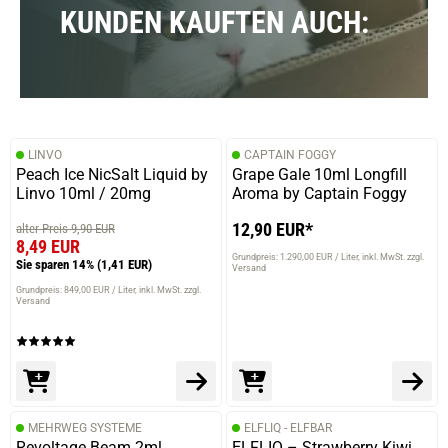
KUNDEN KAUFTEN AUCH:
LINVO
CAPTAIN FOGGY
Peach Ice NicSalt Liquid by
Grape Gale 10ml Longfill
Linvo 10ml / 20mg
Aroma by Captain Foggy
12,90 EUR*
alter Preis 9,90 EUR
8,49 EUR
Grundpreis: 1.290,00 EUR / Liter
inkl. MwSt. zzgl.
Sie sparen 14%
(1,41 EUR)
Versand
Grundpreis: 849,00 EUR / Liter
inkl. MwSt. zzgl.
Versand
prev
next
MEHRWEG SYSTEME
ELFLIQ - ELFBAR
Revoltage Beam 2ml
ELFLIQ – Strawberry Kiwi