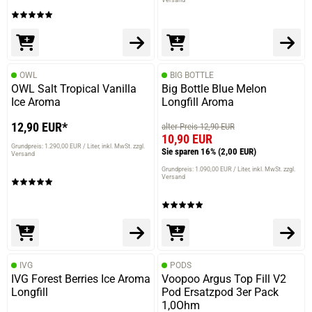
OWL
BIG BOTTLE
OWL Salt Tropical Vanilla
Big Bottle Blue Melon
Ice Aroma
Longfill Aroma
12,90 EUR*
alter Preis 12,90 EUR
10,90 EUR
Grundpreis: 1.290,00 EUR / Liter
inkl. MwSt. zzgl.
Sie sparen 16%
(2,00 EUR)
Versand
Grundpreis: 1.090,00 EUR / Liter
inkl. MwSt. zzgl.
Versand
IVG
PODS
IVG Forest Berries Ice Aroma
Voopoo Argus Top Fill V2
Longfill
Pod Ersatzpod 3er Pack
1,0Ohm