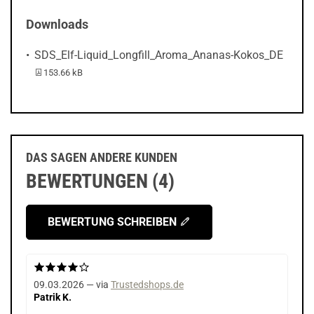
Downloads
SDS_Elf-Liquid_Longfill_Aroma_Ananas-Kokos_DE
PDF-Datei:
153.66 kB
DAS SAGEN ANDERE KUNDEN
BEWERTUNGEN (4)
BEWERTUNG SCHREIBEN
09.03.2026 — via
Trustedshops.de
Patrik K.