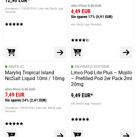
12,90 EUR*
alter Preis 5,40 EUR
Grundpreis: 1.290,00 EUR / Liter
inkl. MwSt. zzgl.
4,49 EUR
Versand
Sie sparen 17%
(0,91 EUR)
inkl. MwSt. zzgl. Versand
MARYLIQ
MEHRWEG SYSTEME
Maryliq Tropical Island
Linvo Pod Lite Plus – Mojito
NicSalt Liquid 10ml / 10mg
– Prefilled Pod 2er Pack 2ml
20mg
alter Preis 9,90 EUR
7,49 EUR
9,49 EUR*
Sie sparen 24%
(2,41 EUR)
inkl. MwSt. zzgl. Versand
Grundpreis: 749,00 EUR / Liter
inkl. MwSt. zzgl.
Versand