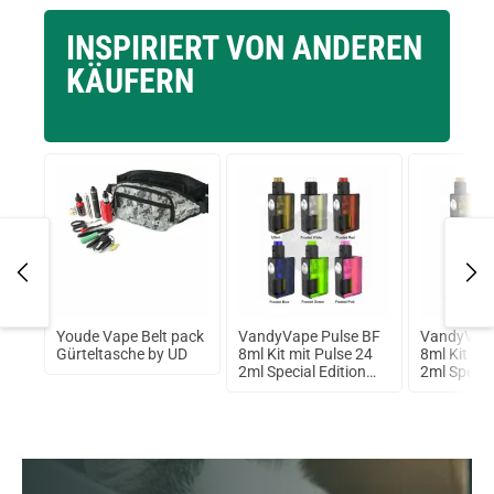
INSPIRIERT VON ANDEREN
KÄUFERN
n
Youde Vape Belt pack
VandyVape Pulse BF
VandyVape
Box
Gürteltasche by UD
8ml Kit mit Pulse 24
8ml Kit mi
ot
2ml Special Edition
2ml Specia
RDA
RDA Grün