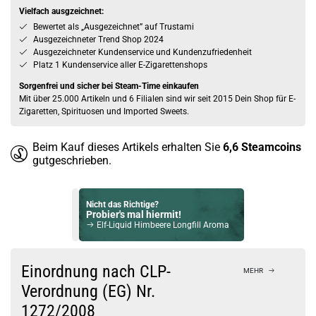
Vielfach ausgzeichnet:
Bewertet als „Ausgezeichnet” auf Trustami
Ausgezeichneter Trend Shop 2024
Ausgezeichneter Kundenservice und Kundenzufriedenheit
Platz 1 Kundenservice aller E-Zigarettenshops
Sorgenfrei und sicher bei Steam-Time einkaufen
Mit über 25.000 Artikeln und 6 Filialen sind wir seit 2015 Dein Shop für E-
Zigaretten, Spirituosen und Imported Sweets.
Beim Kauf dieses Artikels erhalten Sie
6,6
Steamcoins
gutgeschrieben.
Nicht das Richtige?
Probier's mal hiermit!
Elf-Liquid Himbeere Longfill Aroma
Bock auf was Neues?
Check das mal!
Einordnung nach CLP-
MEHR
Green No. 2 – KTS Line Aroma Longfill 10ml
Verordnung (EG) Nr.
1272/2008
Du willst Kröten sparen?