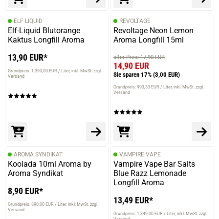
ELF LIQUID
REVOLTAGE
Elf-Liquid Blutorange
Revoltage Neon Lemon
Kaktus Longfill Aroma
Aroma Longfill 15ml
13,90 EUR*
alter Preis 17,90 EUR
14,90 EUR
Grundpreis: 1.390,00 EUR / Liter
inkl. MwSt. zzgl.
Sie sparen 17%
(3,00 EUR)
Versand
Grundpreis: 993,33 EUR / Liter
inkl. MwSt. zzgl.
Versand
AROMA SYNDIKAT
VAMPIRE VAPE
Koolada 10ml Aroma by
Vampire Vape Bar Salts
Aroma Syndikat
Blue Razz Lemonade
Longfill Aroma
8,90 EUR*
13,49 EUR*
Grundpreis: 890,00 EUR / Liter
inkl. MwSt. zzgl.
Versand
Grundpreis: 1.349,00 EUR / Liter
inkl. MwSt. zzgl.
Versand