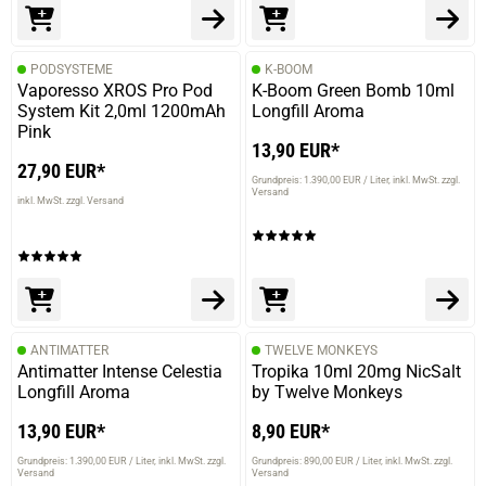
PODSYSTEME
K-BOOM
Vaporesso XROS Pro Pod
K-Boom Green Bomb 10ml
System Kit 2,0ml 1200mAh
Longfill Aroma
Pink
13,90 EUR*
27,90 EUR*
Grundpreis: 1.390,00 EUR / Liter
inkl. MwSt. zzgl.
Versand
inkl. MwSt. zzgl. Versand
ANTIMATTER
TWELVE MONKEYS
Antimatter Intense Celestia
Tropika 10ml 20mg NicSalt
Longfill Aroma
by Twelve Monkeys
13,90 EUR*
8,90 EUR*
Grundpreis: 1.390,00 EUR / Liter
inkl. MwSt. zzgl.
Grundpreis: 890,00 EUR / Liter
inkl. MwSt. zzgl.
Versand
Versand