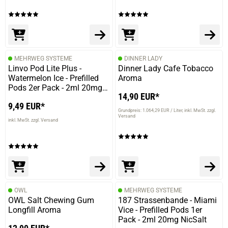
MEHRWEG SYSTEME
DINNER LADY
Linvo Pod Lite Plus -
Dinner Lady Cafe Tobacco
Watermelon Ice - Prefilled
Aroma
Pods 2er Pack - 2ml 20mg
14,90 EUR*
NicSalt
9,49 EUR*
Grundpreis: 1.064,29 EUR / Liter
inkl. MwSt. zzgl.
Versand
inkl. MwSt. zzgl. Versand
OWL
MEHRWEG SYSTEME
OWL Salt Chewing Gum
187 Strassenbande - Miami
Longfill Aroma
Vice - Prefilled Pods 1er
Pack - 2ml 20mg NicSalt