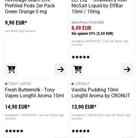
Prefilled Pods 2er Pack
NicSalt Liquid by ElfBar
Green Orange 0 mg
10ml / 10mg
9,90 EUR*
alter Preis 11,99 EUR
8,49 EUR
inkl. MwSt. zzgl. Versand
Sie sparen 29%
(3,50 EUR)
Grundpreis: 849,00 EUR / Liter
inkl. MwSt. zzgl.
Versand
TONY VAPES
CRONUT
Fresh Buttermilk - Tony
Vanilla Pudding 10ml
Vapes Longfill Aroma 10ml
Longfill Aroma by CRONUT
14,90 EUR*
13,90 EUR*
Grundpreis: 1.490,00 EUR / Liter
inkl. MwSt. zzgl.
Grundpreis: 1.390,00 EUR / Liter
inkl. MwSt. zzgl.
Versand
Versand