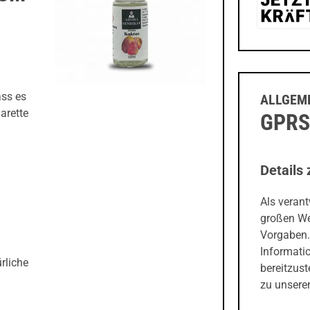
ass es
ALLGEME
arette
GPRS
Details 
Als veran
großen We
Vorgaben.
Informati
rliche
bereitzust
zu unseren