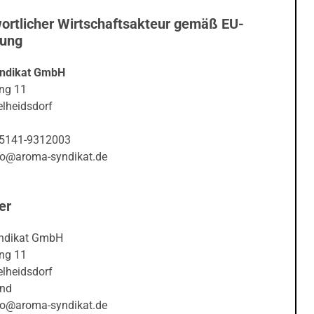
ortlicher Wirtschaftsakteur gemäß EU-
nung
ndikat GmbH
ng 11
lheidsdorf
05141-9312003
nfo@aroma-syndikat.de
er
ndikat GmbH
ng 11
lheidsdorf
and
nfo@aroma-syndikat.de