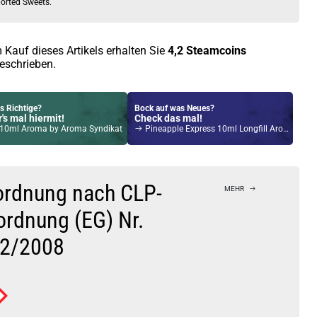
orted Sweets.
 Kauf dieses Artikels erhalten Sie
4,2
Steamcoins
eschrieben.
s Richtige?
Bock auf was Neues?
's mal hiermit!
Check das mal!
10ml Aroma by Aroma Syndikat
Pineapple Express 10ml Longfill Aroma by Dr.Fog All-Stars
Kröten sparen?
l hier!
ch Pod System 1,5ml 500mAh Kit Silber
ordnung nach CLP-
MEHR
ordnung (EG) Nr.
2/2008