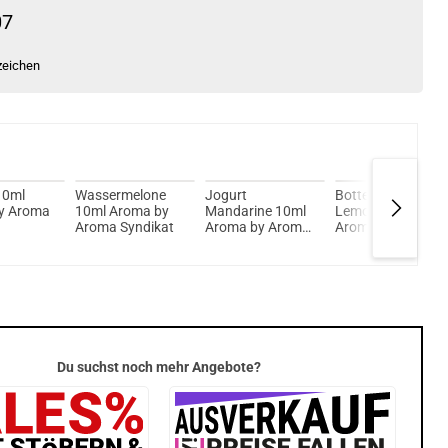
07
zeichen
10ml
Wassermelone
Jogurt
Bottermelk
y Aroma
10ml Aroma by
Mandarine 10ml
Lemon 10ml
Aroma Syndikat
Aroma by Aroma
Aroma by Aroma
Syndikat DeLuxe
Syndikat DeLuxe
Du suchst noch mehr Angebote?