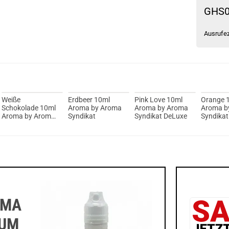
GHS
Ausrufe
Weiße
Erdbeer 10ml
Pink Love 10ml
Orange 
Schokolade 10ml
Aroma by Aroma
Aroma by Aroma
Aroma b
Aroma by Aroma
Syndikat
Syndikat DeLuxe
Syndikat
Syndikat
OMA
ZUM