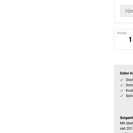
10m
Anzahl
Deine Vo
Grat
Schn
Kos
Sich
Sorgenf
Mit über
seit 201