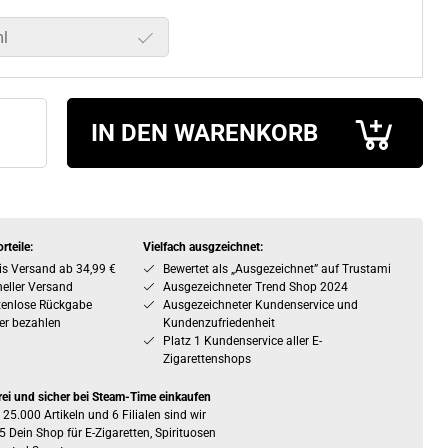
l
IN DEN WARENKORB
rteile:
Vielfach ausgzeichnet:
is Versand ab 34,99 €
Bewertet als „Ausgezeichnet” auf Trustami
eller Versand
Ausgezeichneter Trend Shop 2024
tenlose Rückgabe
Ausgezeichneter Kundenservice und
er bezahlen
Kundenzufriedenheit
Platz 1 Kundenservice aller E-
Zigarettenshops
rei und sicher bei Steam-Time einkaufen
 25.000 Artikeln und 6 Filialen sind wir
5 Dein Shop für E-Zigaretten, Spirituosen