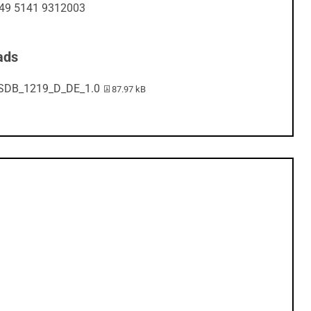
+49 5141 9312003
ads
PDF-Datei:
SDB_1219_D_DE_1.0
87.97 kB