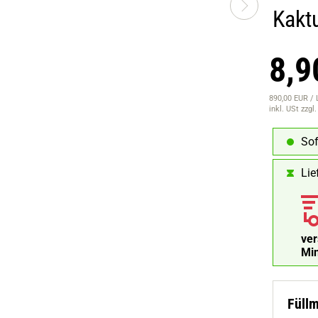
Kakt
8,9
890,00 EUR / 
inkl. USt
zzgl
Sof
Lie
ve
Mi
Füll