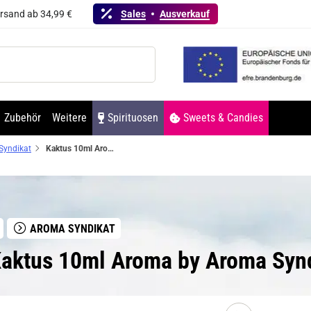
ersand ab 34,99 €
Sales
Ausverkauf
Zubehör
Weitere
Spirituosen
Sweets & Candies
Syndikat
Kaktus 10ml Aroma by Aroma Syndikat
AROMA SYNDIKAT
aktus 10ml Aroma by Aroma Syn