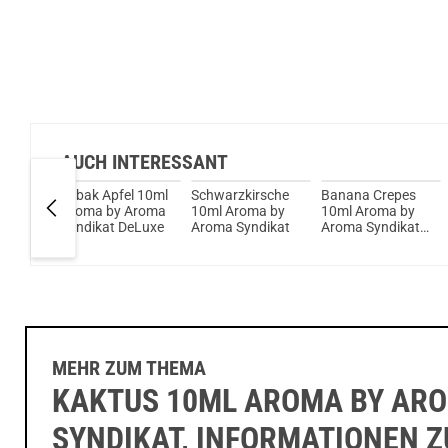
AUCH INTERESSANT
ml
Tabak Apfel 10ml
Schwarzkirsche
Banana Crepes
Aroma
Aroma by Aroma
10ml Aroma by
10ml Aroma by
Syndikat DeLuxe
Aroma Syndikat
Aroma Syndikat
DeLuxe
MEHR ZUM THEMA
KAKTUS 10ML AROMA BY AR
SYNDIKAT, INFORMATIONEN 