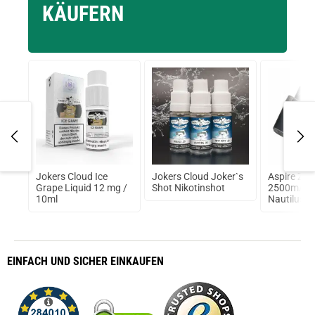
KÄUFERN
80W
Jokers Cloud Ice
Jokers Cloud Joker`s
Aspire Zel
Grape Liquid 12 mg /
Shot Nikotinshot
2500mAh i
10ml
Nautilus 2 
EINFACH
UND SICHER
EINKAUFEN