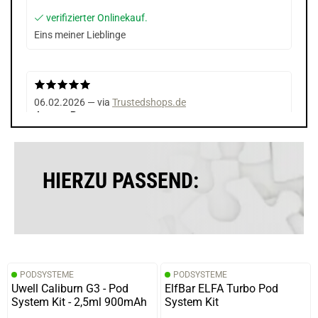
verifizierter Onlinekauf.
Eins meiner Lieblinge
06.02.2026 — via
Trustedshops.de
Joanna P.
verifizierter Onlinekauf.
Die Bewertung erfolgte ohne Abgabe eines Kommentars
HIERZU PASSEND:
11.01.2026 — via
Trustedshops.de
Christian B.
verifizierter Onlinekauf.
PODSYSTEME
PODSYSTEME
Nicht zu intensiv, frisch durch das ice
Uwell Caliburn G3 - Pod
ElfBar ELFA Turbo Pod
System Kit - 2,5ml 900mAh
System Kit