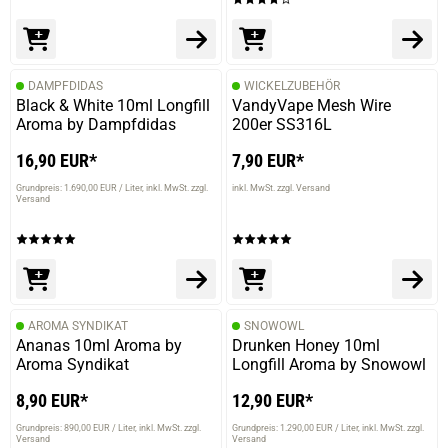
DAMPFDIDAS
WICKELZUBEHÖR
Black & White 10ml Longfill
VandyVape Mesh Wire
Aroma by Dampfdidas
200er SS316L
16,90 EUR*
7,90 EUR*
Grundpreis: 1.690,00 EUR / Liter
inkl. MwSt. zzgl.
inkl. MwSt. zzgl. Versand
Versand
AROMA SYNDIKAT
SNOWOWL
Ananas 10ml Aroma by
Drunken Honey 10ml
Aroma Syndikat
Longfill Aroma by Snowowl
8,90 EUR*
12,90 EUR*
Grundpreis: 890,00 EUR / Liter
inkl. MwSt. zzgl.
Grundpreis: 1.290,00 EUR / Liter
inkl. MwSt. zzgl.
Versand
Versand