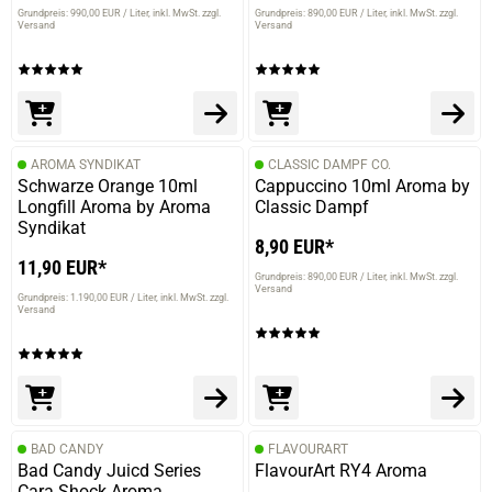
Grundpreis: 990,00 EUR / Liter
inkl. MwSt. zzgl.
Grundpreis: 890,00 EUR / Liter
inkl. MwSt. zzgl.
Versand
Versand
AROMA SYNDIKAT
CLASSIC DAMPF CO.
Schwarze Orange 10ml
Cappuccino 10ml Aroma by
Longfill Aroma by Aroma
Classic Dampf
Syndikat
8,90 EUR*
11,90 EUR*
Grundpreis: 890,00 EUR / Liter
inkl. MwSt. zzgl.
Versand
Grundpreis: 1.190,00 EUR / Liter
inkl. MwSt. zzgl.
Versand
BAD CANDY
FLAVOURART
Bad Candy Juicd Series
FlavourArt RY4 Aroma
Cara Shock Aroma