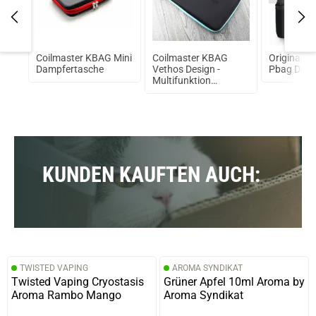
Coilmaster KBAG Mini
Coilmaster KBAG
Original C
uren
Dampfertasche
Vethos Design -
Pbag Damp
RTA
Multifunktion
Dampfertasche für
Subtank uvm.
KUNDEN KAUFTEN AUCH:
TWISTED VAPING
AROMA SYNDIKAT
Twisted Vaping Cryostasis
Grüner Apfel 10ml Aroma by
Aroma Rambo Mango
Aroma Syndikat