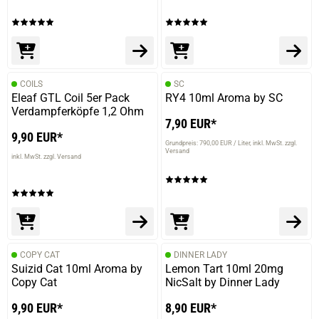
COILS
SC
Eleaf GTL Coil 5er Pack
RY4 10ml Aroma by SC
Verdampferköpfe 1,2 Ohm
7,90 EUR*
9,90 EUR*
Grundpreis: 790,00 EUR / Liter
inkl. MwSt. zzgl.
Versand
inkl. MwSt. zzgl. Versand
COPY CAT
DINNER LADY
Suizid Cat 10ml Aroma by
Lemon Tart 10ml 20mg
Copy Cat
NicSalt by Dinner Lady
prev
next
9,90 EUR*
8,90 EUR*