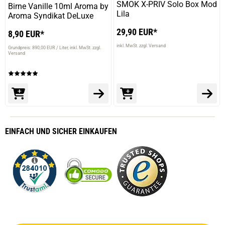
SMOK X-PRIV Solo Box Mod
Birne Vanille 10ml Aroma by
Lila
Aroma Syndikat DeLuxe
29,90 EUR*
8,90 EUR*
inkl. MwSt. zzgl. Versand
Grundpreis: 890,00 EUR / Liter
inkl. MwSt. zzgl.
Versand
EINFACH
UND SICHER
EINKAUFEN