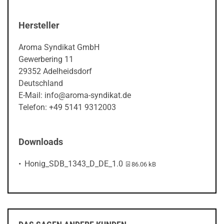
Hersteller
Aroma Syndikat GmbH
Gewerbering 11
29352 Adelheidsdorf
Deutschland
E-Mail: info@aroma-syndikat.de
Telefon: +49 5141 9312003
Downloads
PDF-Datei:
Honig_SDB_1343_D_DE_1.0
86.06 kB