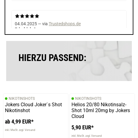
04.04.2025 — via
Trustedshops.de
Friedrich C.
verifizierter Onlinekauf.
Die Bewertung erfolgte ohne Abgabe eines Kommentars
HIERZU PASSEND:
NIKOTINSHOTS
NIKOTINSHOTS
Jokers Cloud Joker`s Shot
Helios 20/80 Nikotinsalz-
Nikotinshot
Shot 10ml 20mg by Jokers
Cloud
ab 4,99 EUR*
5,90 EUR*
inkl. MwSt. zzgl. Versand
inkl. MwSt. zzgl. Versand