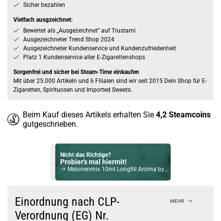
Sicher bezahlen
Vielfach ausgzeichnet:
Bewertet als „Ausgezeichnet” auf Trustami
Ausgezeichneter Trend Shop 2024
Ausgezeichneter Kundenservice und Kundenzufriedenheit
Platz 1 Kundenservice aller E-Zigarettenshops
Sorgenfrei und sicher bei Steam-Time einkaufen
Mit über 25.000 Artikeln und 6 Filialen sind wir seit 2015 Dein Shop für E-
Zigaretten, Spirituosen und Imported Sweets.
Beim Kauf dieses Artikels erhalten Sie
4,2
Steamcoins
gutgeschrieben.
Nicht das Richtige?
Probier's mal hiermit!
Melonenmix 10ml Longfill Aroma by Aroma Syndikat
Bock auf was Neues?
Check das mal!
Einordnung nach CLP-
MEHR
Revoltage Triple Apple Aroma
Verordnung (EG) Nr.