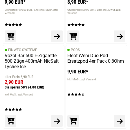
9,90 EUR*
8,90 EUR*
Grundpreis: 990,00 EUR / Liter
inkl. MwSt. zzgl.
Grundpreis: 890,00 EUR / Liter
inkl. MwSt. zzgl.
Versand
Versand
EINWEG SYSTEME
PODS
Vozol Bar 500 E-Zigarette
Eleaf iVeni Duo Pod
500 Züge 400mAh NicSalt
Ersatzpod 4er Pack 0,8Ohm
Lychee Ice
9,90 EUR*
alter Preis 6,90 EUR
inkl. MwSt. zzgl. Versand
2,90 EUR
Sie sparen 58%
(4,00 EUR)
inkl. MwSt. zzgl. Versand