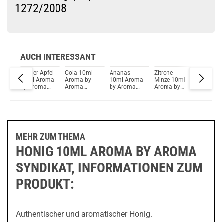
1272/2008
Du willst Kröten sparen?
Schau mal hier!
Dovpo Ayce Pro Pod System Kit Silber
AUCH INTERESSANT
y
Grüner Apfel
Cola 10ml
Ananas
Zitrone
Ultimate
oma
10ml Aroma
Aroma by
10ml Aroma
Minze 10ml
Berrys 1
a
by Aroma
Aroma
by Aroma
Aroma by
Aroma b
Syndikat
Syndikat
Syndikat
Aroma
Aroma
Syndikat
Syndikat
DeLuxe
MEHR ZUM THEMA
HONIG 10ML AROMA BY AROMA
SYNDIKAT, INFORMATIONEN ZUM
PRODUKT:
Authentischer und aromatischer Honig.