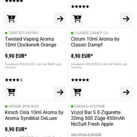
TWISTED VAPING
CLASSIC DAMPF CO.
Twisted Vaping Aroma
Citrum 10ml Aroma by
10ml Clockwork Orange
Classic Dampf
9,90 EUR*
8,90 EUR*
Grundpreis: 990,00 EUR / Liter
inkl. MwSt. zzgl.
Grundpreis: 890,00 EUR / Liter
inkl. MwSt. zzgl.
Versand
Versand
AROMA SYNDIKAT
EINWEG SYSTEME
Kirsch Cola 10ml Aroma by
Vozol Bar S E-Zigarette
Aroma Syndikat DeLuxe
20mg 500 Züge 450mAh
NicSalt Fresh Apple
8,90 EUR*
alter Preis 6,90 EUR