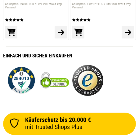
Grundpreis: 890,00 EUR / Liter
inkl. MwSt. zzgl.
Grundpreis: 1.064,29 EUR / Liter
inkl. MwSt. zzgl.
Versand
Versand
EINFACH
UND SICHER
EINKAUFEN
Käuferschutz bis 20.000 €
mit Trusted Shops Plus