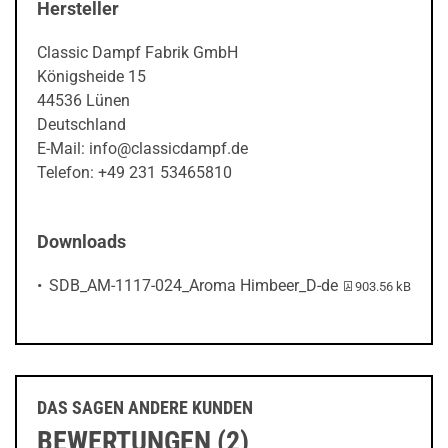
Hersteller
Classic Dampf Fabrik GmbH
Königsheide 15
44536 Lünen
Deutschland
E-Mail: info@classicdampf.de
Telefon: +49 231 53465810
Downloads
PDF-Datei:
SDB_AM-1117-024_Aroma Himbeer_D-de
903.56 kB
DAS SAGEN ANDERE KUNDEN
BEWERTUNGEN (2)