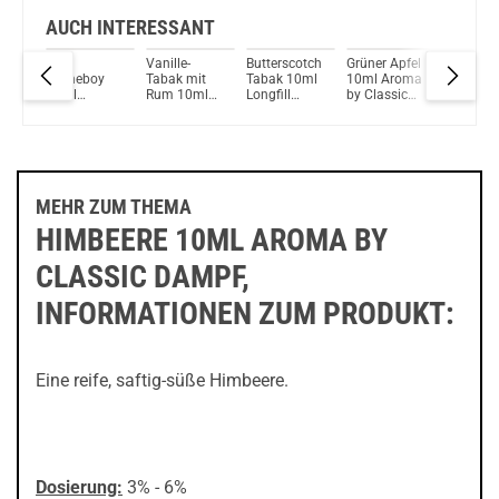
Check das mal!
FlavourArt Bilberry Aroma
AUCH INTERESSANT
Pink
Vanille-
Butterscotch
Grüner Apfel
Waldmei
Du willst Kröten sparen?
Homeboy
Tabak mit
Tabak 10ml
10ml Aroma
10ml A
Schau mal hier!
oma
10ml
Rum 10ml
Longfill
by Classic
by Class
Suorin Ace 2ml 1000mAh Pod Kit Weiss
ic
Longfill
Longfill
Aroma by
Dampf
Dampf
Aroma by
Aroma by
Classic
Classic
Classic
Sauce
Dampf
Sauce
MEHR ZUM THEMA
HIMBEERE 10ML AROMA BY
CLASSIC DAMPF,
INFORMATIONEN ZUM PRODUKT:
Eine reife, saftig-süße Himbeere.
Dosierung:
3% - 6%