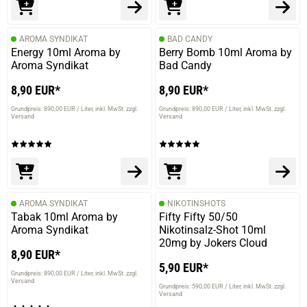
AROMA SYNDIKAT
BAD CANDY
Energy 10ml Aroma by
Berry Bomb 10ml Aroma by
Aroma Syndikat
Bad Candy
8,90 EUR*
8,90 EUR*
Grundpreis: 890,00 EUR / Liter
inkl. MwSt. zzgl.
Grundpreis: 890,00 EUR / Liter
inkl. MwSt. zzgl.
Versand
Versand
AROMA SYNDIKAT
NIKOTINSHOTS
Tabak 10ml Aroma by
Fifty Fifty 50/50
Aroma Syndikat
Nikotinsalz-Shot 10ml
20mg by Jokers Cloud
8,90 EUR*
5,90 EUR*
Grundpreis: 890,00 EUR / Liter
inkl. MwSt. zzgl.
Versand
Grundpreis: 590,00 EUR / Liter
inkl. MwSt. zzgl.
Versand