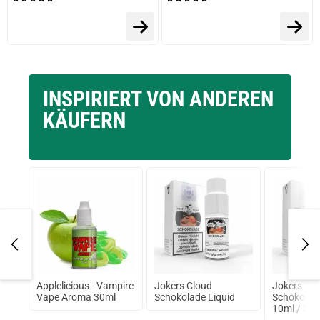
INSPIRIERT VON ANDEREN
KÄUFERN
r`s
Applelicious - Vampire
Jokers Cloud
Jokers Cl
Vape Aroma 30ml
Schokolade Liquid
Schokolade
10ml / 3 