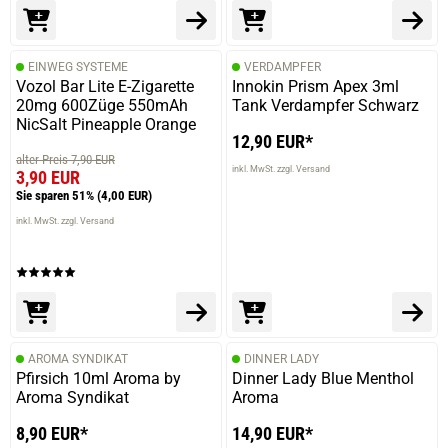
EINWEG SYSTEME
VERDAMPFER
Vozol Bar Lite E-Zigarette
Innokin Prism Apex 3ml
20mg 600Züge 550mAh
Tank Verdampfer Schwarz
NicSalt Pineapple Orange
12,90 EUR*
alter Preis 7,90 EUR
inkl. MwSt. zzgl. Versand
3,90 EUR
Sie sparen 51%
(4,00 EUR)
inkl. MwSt. zzgl. Versand
AROMA SYNDIKAT
DINNER LADY
Pfirsich 10ml Aroma by
Dinner Lady Blue Menthol
Aroma Syndikat
Aroma
8,90 EUR*
14,90 EUR*