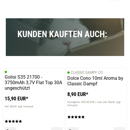
KUNDEN KAUFTEN AUCH:
CLASSIC DAMPF CO.
Golisi S35 21700 -
Dolce Cono 10ml Aroma by
3750mAh 3,7V Flat Top 30A
Classic Dampf
ungeschützt
8,90 EUR*
15,90 EUR*
Grundpreis: 890,00 EUR / Liter
inkl. MwSt. zzgl.
Versand
inkl. MwSt. zzgl. Versand