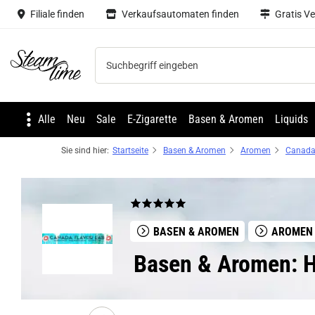
Filiale finden
Verkaufsautomaten finden
Gratis V
Steam time
Alle
Neu
Sale
E-Zigarette
Basen & Aromen
Liquids
Sie sind hier:
Startseite
Basen & Aromen
Aromen
Canada
BASEN & AROMEN
AROMEN
Basen & Aromen: H