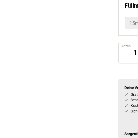
Füll
15m
Anzahl
Deine Vo
Grat
Schn
Kos
Sich
Sorgenf