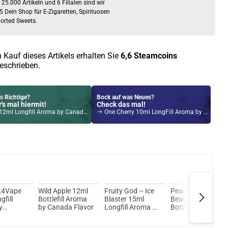
 25.000 Artikeln und 6 Filialen sind wir
5 Dein Shop für E-Zigaretten, Spirituosen
orted Sweets.
 Kauf dieses Artikels erhalten Sie
6,6
Steamcoins
eschrieben.
s Richtige?
Bock auf was Neues?
's mal hiermit!
Check das mal!
ml Longfill Aroma by Canada Flavor
One Cherry 10ml LongFill Aroma by Dash Liquids
Kröten sparen?
l hier!
 Kit 1400mAh 3,5ml inkl. SX ADA Pod Tank Gunmetal
ht4Vape
Wild Apple 12ml
Fruity God – Ice
Peach on the
gfill
Bottlefill Aroma
Blaster 15ml
Beach 12ml
y
by Canada Flavor
Longfill Aroma by
Bottlefill Aroma
Flavor
Canada Flavor
by Canada Flavor