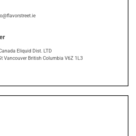
fo@flavorstreet.ie
er
Canada Eliquid Dist. LTD
 St Vancouver British Columbia V6Z 1L3