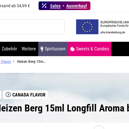
ersand ab 34,99 €
Sales
Ausverkauf
Zubehör
Weitere
Spirituosen
Sweets & Candies
 Flavor
Heizen Berg 15ml Longfill Aroma by Canada Flavor
CANADA FLAVOR
eizen Berg 15ml Longfill Aroma 