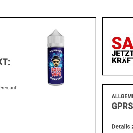
KT:
eren auf
ALLGEME
GPRS
Details 