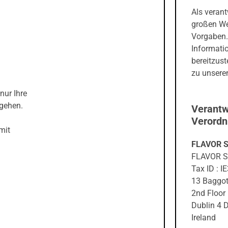
Als veran
großen We
Vorgaben.
Informati
bereitzust
zu unseren
nur Ihre
sgehen.
Verantw
Verord
mit
FLAVOR S
FLAVOR S
Tax ID : 
13 Baggot
2nd Floor
Dublin 4
Ireland