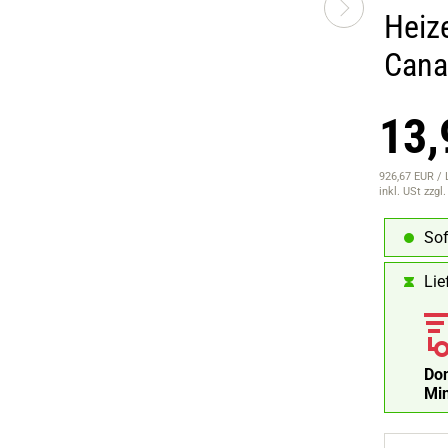
Heiz
Cana
13,
926,67 EUR / 
inkl. USt
zzgl
Sof
Lie
Don
Mi