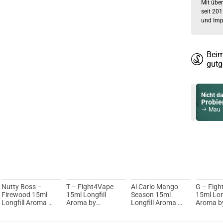
Mit über
seit 201
und Imp
Beim
gutg
Nicht da
Probier
Mau 12
Du willst 
Schau ma
YiHi SX Auto
Nutty Boss –
T – Fight4Vape
Al Carlo Mango
G – Fig
Firewood 15ml
15ml Longfill
Season 15ml
15ml Lon
Longfill Aroma by
Aroma by
Longfill Aroma by
Aroma b
Canada Flavor
Canada Flavor
Canada Flavor
Canada 