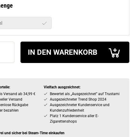
menge
l
IN DEN WARENKORB
rteile:
Vielfach ausgzeichnet:
is Versand ab 34,99 €
Bewertet als „Ausgezeichnet” auf Trustami
eller Versand
Ausgezeichneter Trend Shop 2024
tenlose Rückgabe
Ausgezeichneter Kundenservice und
er bezahlen
Kundenzufriedenheit
Platz 1 Kundenservice aller E-
Zigarettenshops
rei und sicher bei Steam-Time einkaufen