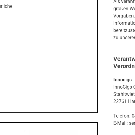
Als veran
rliche
großen We
Vorgaben.
Informati
bereitzust
zu unseren
Verantw
Verord
Innocigs
InnoCigs
Stahltwiet
22761 Ha
Telefon: 
E-Mail: s