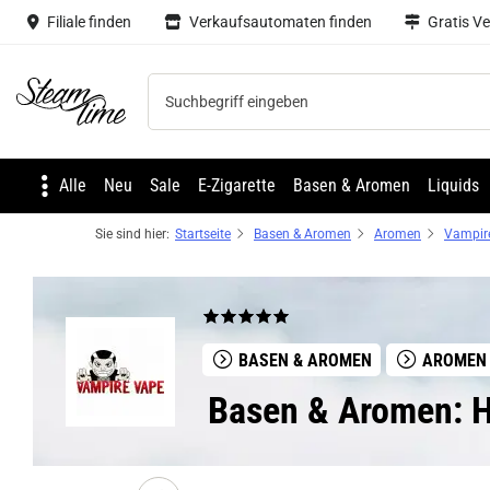
Filiale finden
Verkaufsautomaten finden
Gratis V
Steam time
Alle
Neu
Sale
E-Zigarette
Basen & Aromen
Liquids
Sie sind hier:
Startseite
Basen & Aromen
Aromen
Vampir
BASEN & AROMEN
AROMEN
Basen & Aromen: H