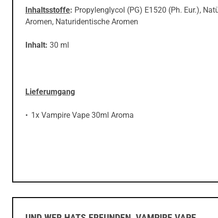
Inhaltsstoffe
:
Propylenglycol (PG) E1520 (Ph. Eur.), Natü
Aromen, Naturidentische Aromen
Inhalt
:
30 ml
Lieferumgang
1x Vampire Vape 30ml Aroma
UND WER HATS ERFUNDEN, VAMPIRE VAPE