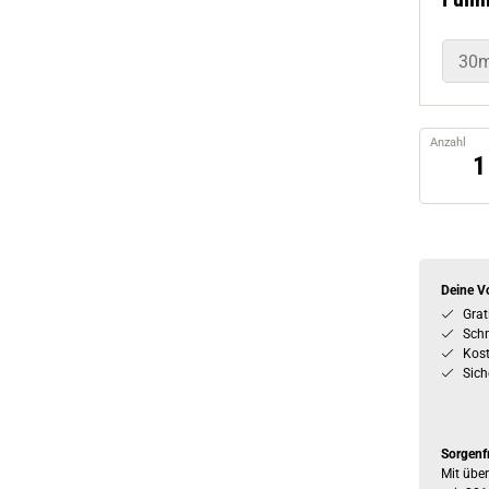
30m
Anzahl
Deine Vo
Grat
Schn
Kos
Sich
Sorgenf
Mit über