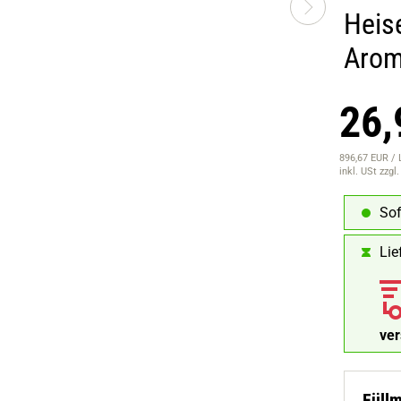
Heis
Arom
26,
896,67 EUR / 
inkl. USt
zzgl
Sof
Lie
ve
Füll