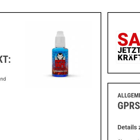
KT:
und
ALLGEME
GPRS
Details 