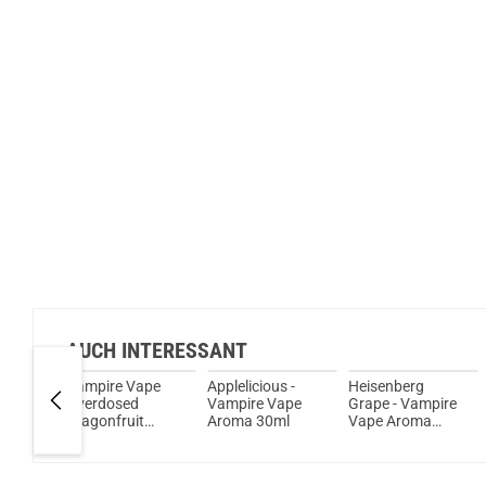
AUCH INTERESSANT
ape
Vampire Vape
Applelicious -
Heisenberg
tte
Overdosed
Vampire Vape
Grape - Vampire
Dragonfruit
Aroma 30ml
Vape Aroma
Raspberry Grape
30ml
Aroma