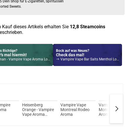
5 Dein Shop für E-Zigaretten, Spirituosen
orted Sweets.
 Kauf dieses Artikels erhalten Sie
12,8
Steamcoins
eschrieben.
s Richtige?
Bock auf was Neues?
's mal hiermit!
Check das mal!
n - Vampire Vape Aroma Longfill
Vampire Vape Bar Salts Menthol Longfill Aroma
Kröten sparen?
l hier!
rio85 5ml 85 W Pod System Kit Blau
ampire
Heisenberg
Vampire Vape
Vampire Vape
oma
Orange - Vampire
Montreal Rodeo
Montreal Oasis
Vape Aroma
Aroma
Aroma
Longfill 14ml