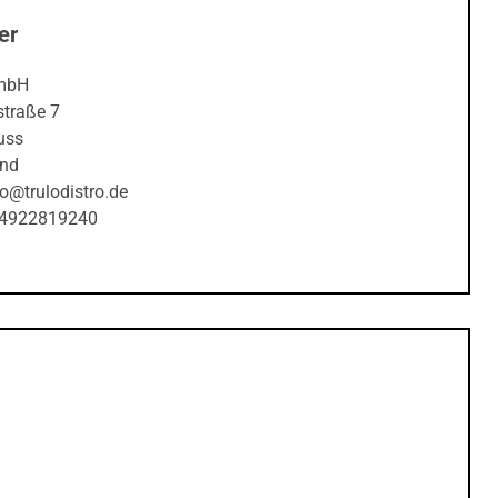
er
mbH
traße 7
uss
and
fo@trulodistro.de
+4922819240