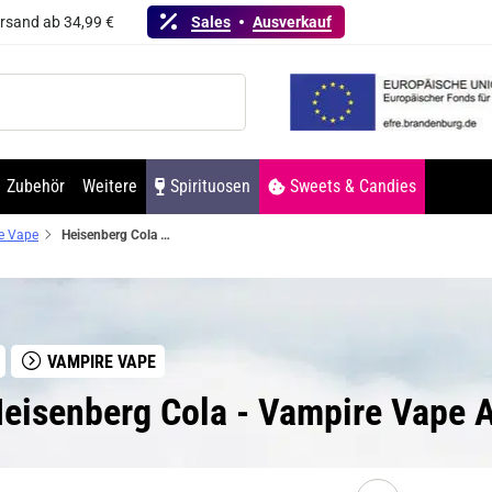
ersand ab 34,99 €
Sales
Ausverkauf
Zubehör
Weitere
Spirituosen
Sweets & Candies
e Vape
Heisenberg Cola - Vampire Vape Aroma 30ml
VAMPIRE VAPE
eisenberg Cola - Vampire Vape 