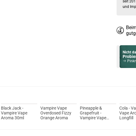
seit 201
und Imp
Beim
gutg
Nicht da
Probier
Pinkma
Du willst 
Schau ma
Suorin T
Black Jack -
Vampire Vape
Pineapple &
Cola - V
Vampire Vape
Overdosed Fizzy
Grapefruit -
Vape Ar
Aroma 30ml
Orange Aroma
Vampire Vape
Longfill
Aroma 30ml