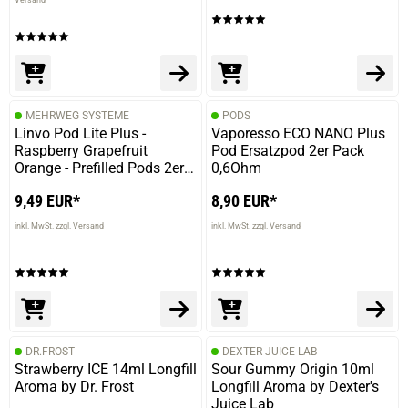
MEHRWEG SYSTEME
PODS
Linvo Pod Lite Plus -
Vaporesso ECO NANO Plus
Raspberry Grapefruit
Pod Ersatzpod 2er Pack
Orange - Prefilled Pods 2er
0,6Ohm
Pack - 2ml 20mg NicSalt
9,49 EUR*
8,90 EUR*
inkl. MwSt. zzgl. Versand
inkl. MwSt. zzgl. Versand
DR.FROST
DEXTER JUICE LAB
Strawberry ICE 14ml Longfill
Sour Gummy Origin 10ml
Aroma by Dr. Frost
Longfill Aroma by Dexter's
Juice Lab