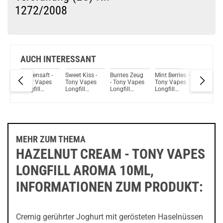
1272/2008
Du willst Kröten sparen?
Schau mal hier!
Dovpo Ayce Pro Pod System Kit Blau
AUCH INTERESSANT
re
Tropensaft -
Sweet Kiss -
Buntes Zeug
Mint Berries -
Grapetas
Tony Vapes
Tony Vapes
- Tony Vapes
Tony Vapes
Tony Va
Longfill
Longfill
Longfill
Longfill
Longfill
y
Aroma 10ml
Aroma 10ml
Aroma 10ml
Aroma 10ml
Aroma 
MEHR ZUM THEMA
HAZELNUT CREAM - TONY VAPES
LONGFILL AROMA 10ML,
INFORMATIONEN ZUM PRODUKT:
Cremig gerührter Joghurt mit gerösteten Haselnüssen