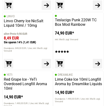
LINVO
Teslacigs Punk 220W TC
Linvo Cherry Ice NicSalt
Box Mod Rainbow
Liquid 10ml / 10mg
74,90 EUR*
alter Preis 9,90 EUR
8,49 EUR
inkl. MwSt. zzgl. Versand
Sie sparen 14%
(1,41 EUR)
Grundpreis: 849,00 EUR / Liter
inkl. MwSt. zzgl.
Versand
YETI
DREAMLIKE
Red Grape Ice - YeTi
Lime Coke Ice 10ml Longfill
Overdosed Longfill Aroma
Aroma by Dreamlike Liquids
10ml
14,90 EUR*
14,90 EUR*
Grundpreis: 1.490,00 EUR / Liter
inkl. MwSt. zzgl.
prev
next
Versand
Grundpreis: 1.490,00 EUR / Liter
inkl. MwSt. zzgl.
Versand