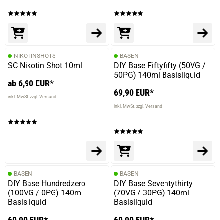
18.10.2023 — via
Trustedshops.de
Christian M.
verifizierter Onlinekauf.
Die Bewertung erfolgte ohne Abgabe eines Kommentars
NIKOTINSHOTS
BASEN
SC Nikotin Shot 10ml
DIY Base Fiftyfifty (50VG /
50PG) 140ml Basisliquid
ab 6,90 EUR*
69,90 EUR*
inkl. MwSt. zzgl. Versand
inkl. MwSt. zzgl. Versand
BASEN
BASEN
DIY Base Hundredzero
DIY Base Seventythirty
(100VG / 0PG) 140ml
(70VG / 30PG) 140ml
Basisliquid
Basisliquid
69,90 EUR*
69,90 EUR*