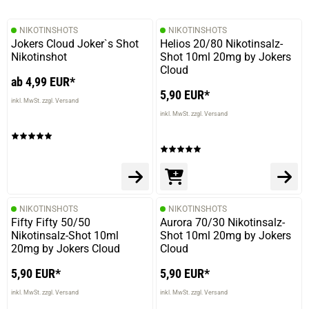
verifizierter Onlinekauf.
NIKOTINSHOTS
NIKOTINSHOTS
Die Bewertung erfolgte ohne Abgabe eines Kommentars
Jokers Cloud Joker`s Shot
Helios 20/80 Nikotinsalz-
Nikotinshot
Shot 10ml 20mg by Jokers
Cloud
ab 4,99 EUR*
5,90 EUR*
12.02.2025 — via
Trustedshops.de
inkl. MwSt. zzgl. Versand
Frank A.
inkl. MwSt. zzgl. Versand
verifizierter Onlinekauf.
Einfach guter Geschmack
NIKOTINSHOTS
NIKOTINSHOTS
13.12.2024 — via
Trustedshops.de
Fifty Fifty 50/50
Aurora 70/30 Nikotinsalz-
Denis A.
Nikotinsalz-Shot 10ml
Shot 10ml 20mg by Jokers
20mg by Jokers Cloud
Cloud
verifizierter Onlinekauf.
Sehr lecker
5,90 EUR*
5,90 EUR*
inkl. MwSt. zzgl. Versand
inkl. MwSt. zzgl. Versand