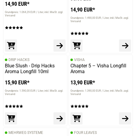
14,90 EUR*
14,90 EUR*
Grundpreis: 1.064,29 EUR / Liter
inkl. MwSt. zzgl.
Versand
Grundpreis: 1.490,00 EUR / Liter
inkl. MwSt. zzgl.
Versand
DRIP HACKS
VISHA
Blue Slush - Drip Hacks
Chapter 5 – Visha Longfill
Aroma Longfill 10ml
Aroma
15,90 EUR*
13,90 EUR*
Grundpreis: 1.590,00 EUR / Liter
inkl. MwSt. zzgl.
Grundpreis: 1.390,00 EUR / Liter
inkl. MwSt. zzgl.
Versand
Versand
MEHRWEG SYSTEME
FOUR LEAVES