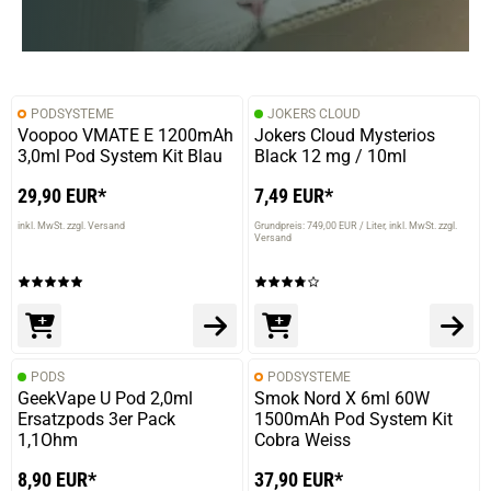
PODSYSTEME
JOKERS CLOUD
Voopoo VMATE E 1200mAh
Jokers Cloud Mysterios
3,0ml Pod System Kit Blau
Black 12 mg / 10ml
29,90 EUR*
7,49 EUR*
inkl. MwSt. zzgl. Versand
Grundpreis: 749,00 EUR / Liter
inkl. MwSt. zzgl.
Versand
PODS
PODSYSTEME
GeekVape U Pod 2,0ml
Smok Nord X 6ml 60W
Ersatzpods 3er Pack
1500mAh Pod System Kit
1,1Ohm
Cobra Weiss
8,90 EUR*
37,90 EUR*