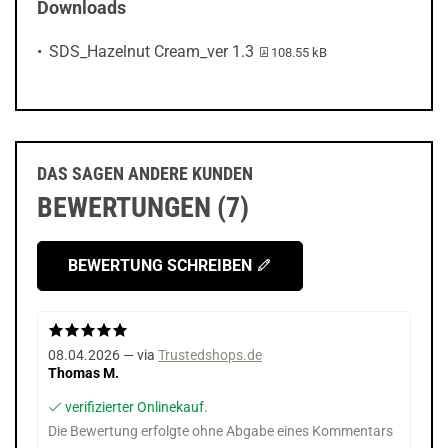
Downloads
PDF-Datei:
SDS_Hazelnut Cream_ver 1.3
108.55 kB
DAS SAGEN ANDERE KUNDEN
BEWERTUNGEN (7)
BEWERTUNG SCHREIBEN
08.04.2026 — via
Trustedshops.de
Thomas M.
verifizierter Onlinekauf.
Die Bewertung erfolgte ohne Abgabe eines Kommentars