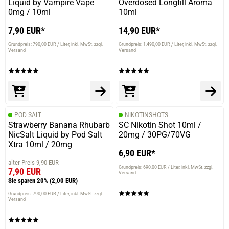
Liquid by Vampire Vape
Overdosed Longfill Aroma
0mg / 10ml
10ml
7,90 EUR*
14,90 EUR*
Grundpreis: 790,00 EUR / Liter
inkl. MwSt. zzgl.
Grundpreis: 1.490,00 EUR / Liter
inkl. MwSt. zzgl.
Versand
Versand
POD SALT
NIKOTINSHOTS
Strawberry Banana Rhubarb
SC Nikotin Shot 10ml /
NicSalt Liquid by Pod Salt
20mg / 30PG/70VG
Xtra 10ml / 20mg
6,90 EUR*
alter Preis 9,90 EUR
Grundpreis: 690,00 EUR / Liter
inkl. MwSt. zzgl.
7,90 EUR
Versand
Sie sparen 20%
(2,00 EUR)
Grundpreis: 790,00 EUR / Liter
inkl. MwSt. zzgl.
Versand