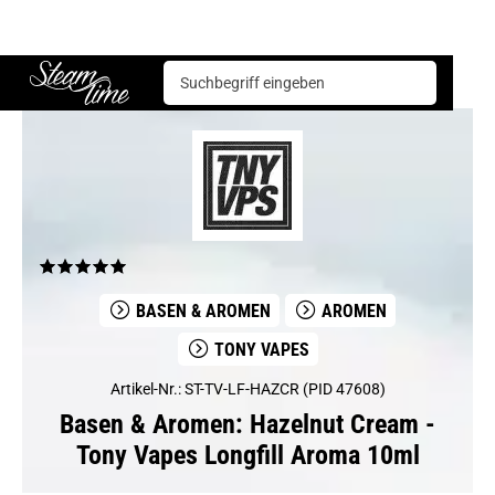
Basen & Aromen
Aromen
Tony Vapes
Hazelnut Cream - Tony Vapes Longfill Aroma 10ml
Steam time
BASEN & AROMEN
AROMEN
TONY VAPES
Artikel-Nr.: ST-TV-LF-HAZCR (PID 47608)
Basen & Aromen: Hazelnut Cream -
Tony Vapes Longfill Aroma 10ml