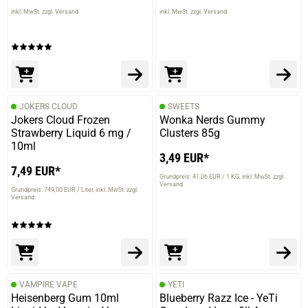
inkl. MwSt. zzgl. Versand
inkl. MwSt. zzgl. Versand
JOKERS CLOUD
SWEETS
Jokers Cloud Frozen
Wonka Nerds Gummy
Strawberry Liquid 6 mg /
Clusters 85g
10ml
3,49 EUR*
7,49 EUR*
Grundpreis: 41,06 EUR / 1 KG
inkl. MwSt. zzgl.
Versand
Grundpreis: 749,00 EUR / Liter
inkl. MwSt. zzgl.
Versand
VAMPIRE VAPE
YETI
Heisenberg Gum 10ml
Blueberry Razz Ice - YeTi