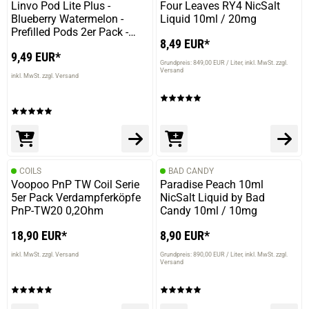
Linvo Pod Lite Plus -
Four Leaves RY4 NicSalt
Blueberry Watermelon -
Liquid 10ml / 20mg
Prefilled Pods 2er Pack -
8,49 EUR*
2ml 20mg NicSalt
9,49 EUR*
Grundpreis: 849,00 EUR / Liter
inkl. MwSt. zzgl.
Versand
inkl. MwSt. zzgl. Versand
COILS
BAD CANDY
Voopoo PnP TW Coil Serie
Paradise Peach 10ml
5er Pack Verdampferköpfe
NicSalt Liquid by Bad
PnP-TW20 0,2Ohm
Candy 10ml / 10mg
18,90 EUR*
8,90 EUR*
inkl. MwSt. zzgl. Versand
Grundpreis: 890,00 EUR / Liter
inkl. MwSt. zzgl.
Versand