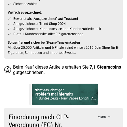
Sicher bezahlen
Vielfach ausgzeichnet:
Bewertet als „Ausgezeichnet” auf Trustami
Ausgezeichneter Trend Shop 2024
Ausgezeichneter Kundenservice und Kundenzufriedenheit
Platz 1 Kundenservice aller E-Zigarettenshops
Sorgenfrei und sicher bei Steam-Time einkaufen
Mit über 25.000 Artikeln und 6 Filialen sind wir seit 2015 Dein Shop für E-
Zigaretten, Spirituosen und Imported Sweets.
Beim Kauf dieses Artikels erhalten Sie
7,1
Steamcoins
gutgeschrieben.
Nicht das Richtige?
Probier's mal hiermit!
Buntes Zeug - Tony Vapes Longfill Aroma 10ml
Bock auf was Neues?
Check das mal!
Einordnung nach CLP-
MEHR
OWL Salt Exotic Lemonade Aroma
Verordnung (EG) Nr.