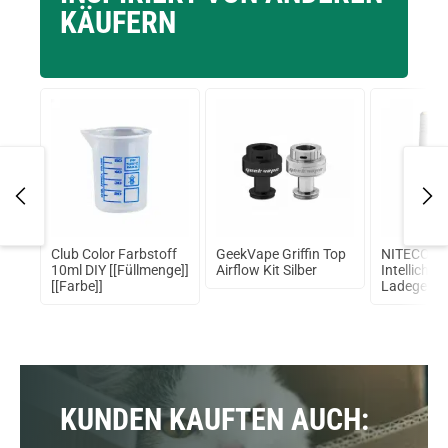
KÄUFERN
ak
Club Color Farbstoff
GeekVape Griffin Top
NITECORE
/ 9
10ml DIY [[Füllmenge]]
Airflow Kit Silber
Intellicha
[[Farbe]]
Ladegerät
KUNDEN KAUFTEN AUCH: