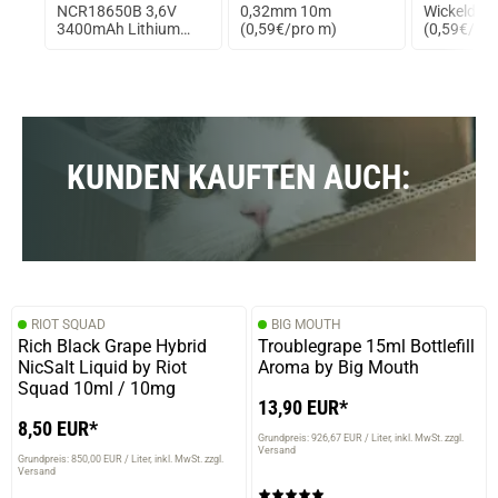
ox
NCR18650B 3,6V
0,32mm 10m
Wickeldra
sp.
3400mAh Lithium
(0,59€/pro m)
(0,59€/1m
Ionen Akku
KUNDEN KAUFTEN AUCH:
RIOT SQUAD
BIG MOUTH
Rich Black Grape Hybrid
Troublegrape 15ml Bottlefill
NicSalt Liquid by Riot
Aroma by Big Mouth
Squad 10ml / 10mg
13,90 EUR*
8,50 EUR*
Grundpreis: 926,67 EUR / Liter
inkl. MwSt. zzgl.
Versand
Grundpreis: 850,00 EUR / Liter
inkl. MwSt. zzgl.
Versand