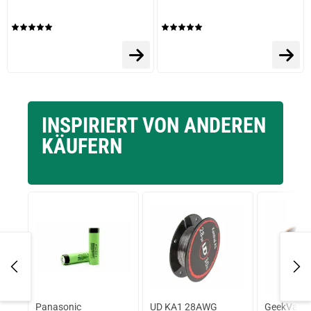
INSPIRIERT VON ANDEREN
KÄUFERN
Panasonic
UD KA1 28AWG
GeekVape