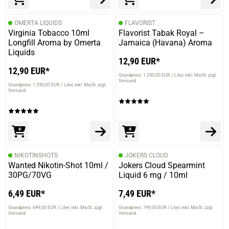
OMERTA LIQUIDS
FLAVORIST
Virginia Tobacco 10ml
Flavorist Tabak Royal –
Longfill Aroma by Omerta
Jamaica (Havana) Aroma
Liquids
12,90 EUR*
12,90 EUR*
Grundpreis: 1.290,00 EUR / Liter
inkl. MwSt. zzgl.
Versand
Grundpreis: 1.290,00 EUR / Liter
inkl. MwSt. zzgl.
Versand
NIKOTINSHOTS
JOKERS CLOUD
Wanted Nikotin-Shot 10ml /
Jokers Cloud Spearmint
30PG/70VG
Liquid 6 mg / 10ml
6,49 EUR*
7,49 EUR*
Grundpreis: 649,00 EUR / Liter
inkl. MwSt. zzgl.
Grundpreis: 749,00 EUR / Liter
inkl. MwSt. zzgl.
Versand
Versand