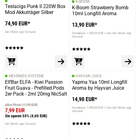
K-BOOM
Teslacigs Punk II 220W Box
K-Boom Strawberry Bomb
Mod Akkuträger Silber
10ml Longfill Aroma
74,90 EUR*
13,90 EUR*
inkl. MwSt. zzgl. Versand
Grundpreis: 1.390,00 EUR / Liter
inkl. MwSt. zzgl.
Versand
MEHRWEG SYSTEME
HAYVAN JUICE
ElfBar ELFA - Kiwi Passion
Yapma Yaa 10ml Longfill
Fruit Guava - Prefilled Pods
Aroma by Hayvan Juice
2er Pack - 2ml 20mg NicSalt
14,90 EUR*
alter Preis 11,99 EUR
Grundpreis: 1.490,00 EUR / Liter
inkl. MwSt. zzgl.
7,99 EUR
Versand
Sie sparen 33%
(4,00 EUR)
inkl. MwSt. zzgl. Versand