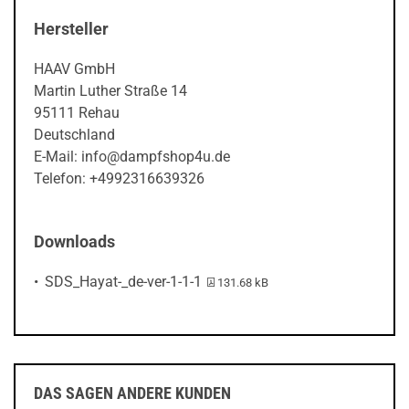
Hersteller
HAAV GmbH
Martin Luther Straße 14
95111 Rehau
Deutschland
E-Mail: info@dampfshop4u.de
Telefon: +4992316639326
Downloads
PDF-Datei:
SDS_Hayat-_de-ver-1-1-1
131.68 kB
DAS SAGEN ANDERE KUNDEN