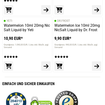
YETI
DR.FROST
Watermelon 10ml 20mg Nic
Watermelon Ice 10ml 20mg
Salt Liquid by Yeti
NicSalt Liquid by Dr. Frost
10,90 EUR*
9,90 EUR*
Grundpreis: 1.090,00 EUR / Liter
inkl. MwSt. zzgl.
Grundpreis: 990,00 EUR / Liter
inkl. MwSt. zzgl.
Versand
Versand
EINFACH
UND SICHER
EINKAUFEN