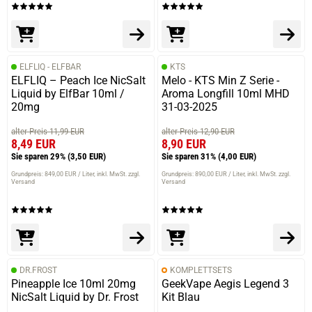
prev
next
ELFLIQ - ELFBAR
KTS
ELFLIQ – Peach Ice NicSalt
Melo - KTS Min Z Serie -
Liquid by ElfBar 10ml /
Aroma Longfill 10ml MHD
20mg
31-03-2025
alter Preis 11,99 EUR
alter Preis 12,90 EUR
8,49 EUR
8,90 EUR
Sie sparen 29%
(3,50 EUR)
Sie sparen 31%
(4,00 EUR)
Grundpreis: 849,00 EUR / Liter
inkl. MwSt. zzgl.
Grundpreis: 890,00 EUR / Liter
inkl. MwSt. zzgl.
Versand
Versand
DR.FROST
KOMPLETTSETS
Pineapple Ice 10ml 20mg
GeekVape Aegis Legend 3
NicSalt Liquid by Dr. Frost
Kit Blau