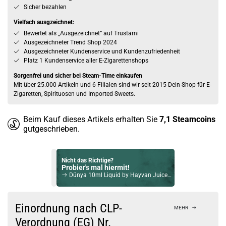
Sicher bezahlen
Vielfach ausgzeichnet:
Bewertet als „Ausgezeichnet” auf Trustami
Ausgezeichneter Trend Shop 2024
Ausgezeichneter Kundenservice und Kundenzufriedenheit
Platz 1 Kundenservice aller E-Zigarettenshops
Sorgenfrei und sicher bei Steam-Time einkaufen
Mit über 25.000 Artikeln und 6 Filialen sind wir seit 2015 Dein Shop für E-
Zigaretten, Spirituosen und Imported Sweets.
Beim Kauf dieses Artikels erhalten Sie
7,1
Steamcoins
gutgeschrieben.
Nicht das Richtige?
Probier's mal hiermit!
Dünya 10ml Liquid by Hayvan Juice 0mg / 10ml
Bock auf was Neues?
Check das mal!
Einordnung nach CLP-
MEHR
Maracujabratze 5ml Bottlefill Aroma by MimiMi Juice
Verordnung (EG) Nr.