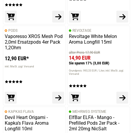
PODS
REVOLTAGE
Vaporesso XROS Mesh Pod
Revoltage White Melon
2,0ml Ersatzpods 4er Pack
Aroma Longfill 15ml
1,2Ohm
alter Preis 17,90 EUR
14,90 EUR
12,90 EUR*
Sie sparen 17%
(3,00 EUR)
inkl. MwSt. zzgl. Versand
Grundpreis: 993,33 EUR / Liter
inkl. MwSt. zzgl.
Versand
KAPKAS FLAVA
MEHRWEG SYSTEME
Devil Heart Origami -
ElfBar ELFA - Mango -
Kapka’s Flava Aroma
Prefilled Pods 2er Pack -
Longfill 10ml
2ml 20mg NicSalt