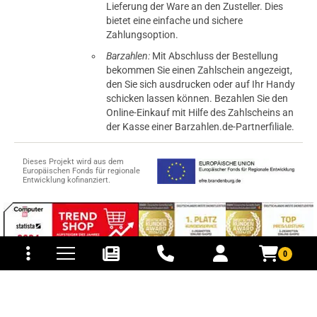
Lieferung der Ware an den Zusteller. Dies
bietet eine einfache und sichere
Zahlungsoption.
Barzahlen:
Mit Abschluss der Bestellung
bekommen Sie einen Zahlschein angezeigt,
den Sie sich ausdrucken oder auf Ihr Handy
schicken lassen können. Bezahlen Sie den
Online-Einkauf mit Hilfe des Zahlscheins an
der Kasse einer Barzahlen.de-Partnerfiliale.
Dieses Projekt wird aus dem
Europäischen Fonds für regionale
Entwicklung kofinanziert.
tomaten
fer- und Versandkosten
0
© 2015-2026 PB-ViGoods GmbH
*Preise inkl. Mehrwertsteuer, zzgl.
Versandkosten
.