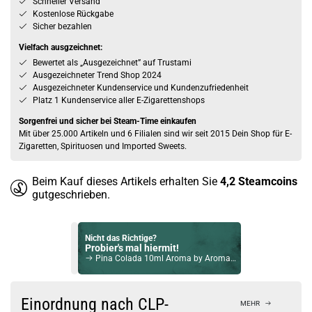
Schneller Versand
Kostenlose Rückgabe
Sicher bezahlen
Vielfach ausgzeichnet:
Bewertet als „Ausgezeichnet” auf Trustami
Ausgezeichneter Trend Shop 2024
Ausgezeichneter Kundenservice und Kundenzufriedenheit
Platz 1 Kundenservice aller E-Zigarettenshops
Sorgenfrei und sicher bei Steam-Time einkaufen
Mit über 25.000 Artikeln und 6 Filialen sind wir seit 2015 Dein Shop für E-
Zigaretten, Spirituosen und Imported Sweets.
Beim Kauf dieses Artikels erhalten Sie
4,2
Steamcoins
gutgeschrieben.
Nicht das Richtige?
Probier's mal hiermit!
Pina Colada 10ml Aroma by Aroma Syndikat
Bock auf was Neues?
Check das mal!
Einordnung nach CLP-
MEHR
YeTi Mango Woodruff Ice Overdosed Longfill Aroma