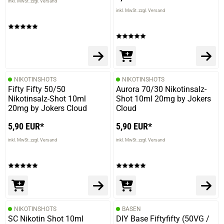
inkl. MwSt. zzgl. Versand
inkl. MwSt. zzgl. Versand
19.10.2021 — via
Trustedshops.de
Lars S.
verifizierter Onlinekauf.
Die Bewertung erfolgte ohne Abgabe eines Kommentars
NIKOTINSHOTS
NIKOTINSHOTS
Fifty Fifty 50/50
Aurora 70/30 Nikotinsalz-
Nikotinsalz-Shot 10ml
Shot 10ml 20mg by Jokers
20mg by Jokers Cloud
Cloud
5,90 EUR*
5,90 EUR*
inkl. MwSt. zzgl. Versand
inkl. MwSt. zzgl. Versand
NIKOTINSHOTS
BASEN
SC Nikotin Shot 10ml
DIY Base Fiftyfifty (50VG /