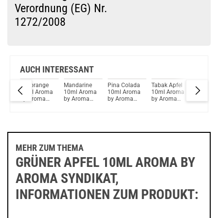
Verordnung (EG) Nr.
1272/2008
Du willst Kröten sparen?
Schau mal hier!
Innokin Trine Pod System Kit Rot
AUCH INTERESSANT
10ml
Blutorange
Mandarine
Pina Colada
Tabak Apfel
Candy 2
y
10ml Aroma
10ml Aroma
10ml Aroma
10ml Aroma
10ml A
by Aroma
by Aroma
by Aroma
by Aroma
by Arom
Syndikat
Syndikat
Syndikat
Syndikat
Syndikat
DeLuxe
DeLuxe
MEHR ZUM THEMA
GRÜNER APFEL 10ML AROMA BY
AROMA SYNDIKAT,
INFORMATIONEN ZUM PRODUKT: