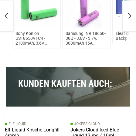
Kit
Sony Konion
Samsung INR 18650-
Eleaf iSti
US18650VTC4 -
30Q - 3,6V - 3,7V,
Backplate
2100mAh, 3,6V
3000mAh 15A
ungeschützt
ungeschützt Lithium
Ionen Akku
KUNDEN KAUFTEN AUCH:
ELF LIQUID
JOKERS CLOUD
Elf-Liquid Kirsche Longfill
Jokers Cloud Iced Blue
Aroma
Liquid 12 mg / 10ml