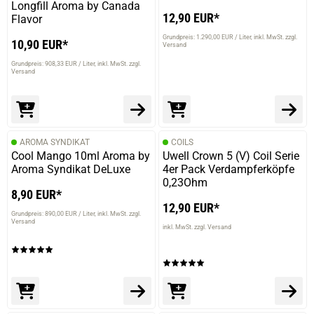
Longfill Aroma by Canada
12,90 EUR*
Flavor
Grundpreis: 1.290,00 EUR / Liter
inkl. MwSt. zzgl.
10,90 EUR*
Versand
Grundpreis: 908,33 EUR / Liter
inkl. MwSt. zzgl.
Versand
AROMA SYNDIKAT
COILS
Cool Mango 10ml Aroma by
Uwell Crown 5 (V) Coil Serie
Aroma Syndikat DeLuxe
4er Pack Verdampferköpfe
0,23Ohm
8,90 EUR*
12,90 EUR*
Grundpreis: 890,00 EUR / Liter
inkl. MwSt. zzgl.
Versand
inkl. MwSt. zzgl. Versand