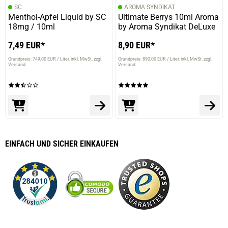
SC
AROMA SYNDIKAT
Menthol-Apfel Liquid by SC
Ultimate Berrys 10ml Aroma
18mg / 10ml
by Aroma Syndikat DeLuxe
7,49 EUR*
8,90 EUR*
Grundpreis: 749,00 EUR / Liter
inkl. MwSt. zzgl.
Grundpreis: 890,00 EUR / Liter
inkl. MwSt. zzgl.
Versand
Versand
EINFACH
UND SICHER
EINKAUFEN