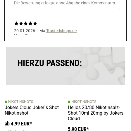
Die Bewertung erfolgte ohne Abgabe eines Kommentars
20.01.2026 — via
Trustedshops.de
Horst F.
verifizierter Onlinekauf.
Preis-Leistung gut und schmeckt
HIERZU PASSEND:
21.01.2023 — via
Trustedshops.de
Harald K.
verifizierter Onlinekauf.
NIKOTINSHOTS
NIKOTINSHOTS
Sehr gutes Aroma, schmeckt mir sehr gut auch nach
Jokers Cloud Joker`s Shot
Helios 20/80 Nikotinsalz-
wenig Reifezeit mit dem angegebenen
Nikotinshot
Shot 10ml 20mg by Jokers
Mischungsverhältnis.
Cloud
ab 4,99 EUR*
5,90 EUR*