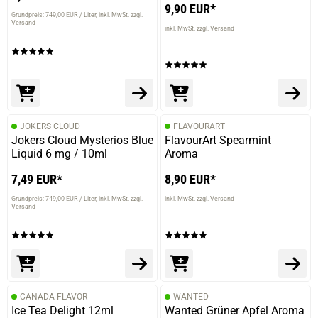
9,90 EUR*
Grundpreis: 749,00 EUR / Liter
inkl. MwSt. zzgl.
Versand
inkl. MwSt. zzgl. Versand
JOKERS CLOUD
FLAVOURART
Jokers Cloud Mysterios Blue
FlavourArt Spearmint
Liquid 6 mg / 10ml
Aroma
7,49 EUR*
8,90 EUR*
Grundpreis: 749,00 EUR / Liter
inkl. MwSt. zzgl.
inkl. MwSt. zzgl. Versand
Versand
CANADA FLAVOR
WANTED
Ice Tea Delight 12ml
Wanted Grüner Apfel Aroma