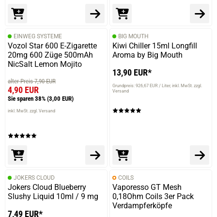
EINWEG SYSTEME
BIG MOUTH
Vozol Star 600 E-Zigarette
Kiwi Chiller 15ml Longfill
20mg 600 Züge 500mAh
Aroma by Big Mouth
NicSalt Lemon Mojito
13,90 EUR*
alter Preis 7,90 EUR
Grundpreis: 926,67 EUR / Liter
inkl. MwSt. zzgl.
4,90 EUR
Versand
Sie sparen 38%
(3,00 EUR)
inkl. MwSt. zzgl. Versand
JOKERS CLOUD
COILS
Jokers Cloud Blueberry
Vaporesso GT Mesh
Slushy Liquid 10ml / 9 mg
0,18Ohm Coils 3er Pack
Verdampferköpfe
7,49 EUR*
prev
next