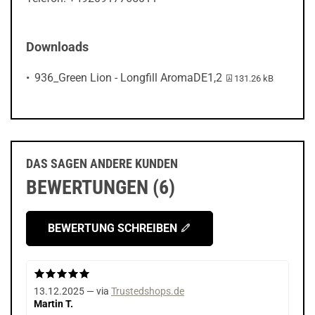
Downloads
PDF-Datei:
936_Green Lion - Longfill AromaDE1,2
131.26 kB
DAS SAGEN ANDERE KUNDEN
BEWERTUNGEN (6)
BEWERTUNG SCHREIBEN
13.12.2025 — via
Trustedshops.de
Martin T.