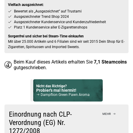
Vielfach ausgzeichnet:
Bewertet als „Ausgezeichnet” auf Trustami
Ausgezeichneter Trend Shop 2024
Ausgezeichneter Kundenservice und Kundenzufriedenheit
Platz 1 Kundenservice aller E-Zigarettenshops
Sorgenfrei und sicher bei Steam-Time einkaufen
Mit über 25.000 Artikeln und 6 Filialen sind wir seit 2015 Dein Shop für E-
Zigaretten, Spirituosen und Imported Sweets.
Beim Kauf dieses Artikels erhalten Sie
7,1
Steamcoins
gutgeschrieben.
Nicht das Richtige?
Probier's mal hiermit!
Dampflion Green Pawn Aroma
Bock auf was Neues?
Check das mal!
Einordnung nach CLP-
MEHR
Cherry Fizzle - Originals - Aroma by Riot Squad
Verordnung (EG) Nr.
1272/2008
Du willst Kröten sparen?