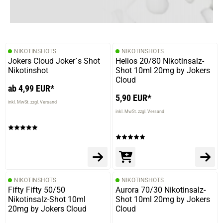
16.04.2025 — via
Trustedshops.de
Martin T.
verifizierter Onlinekauf.
NIKOTINSHOTS
NIKOTINSHOTS
Die Bewertung erfolgte ohne Abgabe eines Kommentars
Jokers Cloud Joker`s Shot
Helios 20/80 Nikotinsalz-
Nikotinshot
Shot 10ml 20mg by Jokers
Cloud
ab 4,99 EUR*
5,90 EUR*
02.10.2024 — via
Trustedshops.de
inkl. MwSt. zzgl. Versand
Martin T.
inkl. MwSt. zzgl. Versand
verifizierter Onlinekauf.
Die Bewertung erfolgte ohne Abgabe eines Kommentars
NIKOTINSHOTS
NIKOTINSHOTS
15.05.2023 — via
Trustedshops.de
Fifty Fifty 50/50
Aurora 70/30 Nikotinsalz-
Robert Zygmunt O.
Nikotinsalz-Shot 10ml
Shot 10ml 20mg by Jokers
20mg by Jokers Cloud
Cloud
verifizierter Onlinekauf.