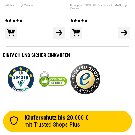
inkl. MwSt. zzgl. Versand
Grundpreis: 1.390,00 EUR / Liter
inkl. MwSt. zzgl.
Versand
EINFACH
UND SICHER
EINKAUFEN
Käuferschutz bis 20.000 €
mit Trusted Shops Plus