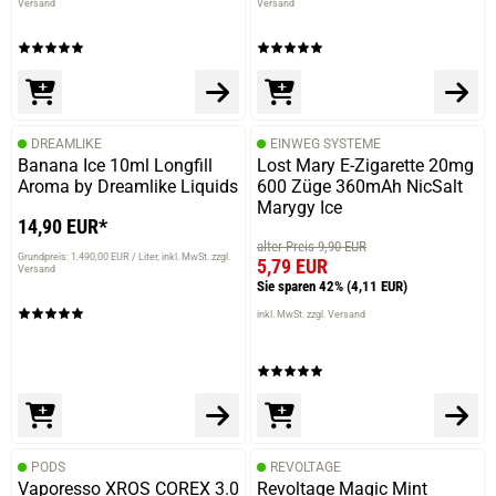
Versand
Versand
DREAMLIKE
EINWEG SYSTEME
Banana Ice 10ml Longfill
Lost Mary E-Zigarette 20mg
Aroma by Dreamlike Liquids
600 Züge 360mAh NicSalt
Marygy Ice
14,90 EUR*
alter Preis 9,90 EUR
Grundpreis: 1.490,00 EUR / Liter
inkl. MwSt. zzgl.
5,79 EUR
Versand
Sie sparen 42%
(4,11 EUR)
inkl. MwSt. zzgl. Versand
PODS
REVOLTAGE
Vaporesso XROS COREX 3.0
Revoltage Magic Mint