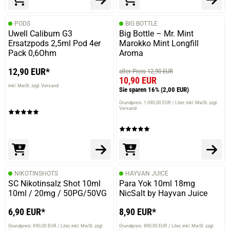
PODS
BIG BOTTLE
Uwell Caliburn G3
Big Bottle – Mr. Mint
Ersatzpods 2,5ml Pod 4er
Marokko Mint Longfill
Pack 0,6Ohm
Aroma
12,90 EUR*
alter Preis 12,90 EUR
10,90 EUR
inkl. MwSt. zzgl. Versand
Sie sparen 16%
(2,00 EUR)
Grundpreis: 1.090,00 EUR / Liter
inkl. MwSt. zzgl.
Versand
NIKOTINSHOTS
HAYVAN JUICE
SC Nikotinsalz Shot 10ml
Para Yok 10ml 18mg
10ml / 20mg / 50PG/50VG
NicSalt by Hayvan Juice
6,90 EUR*
8,90 EUR*
Grundpreis: 690,00 EUR / Liter
inkl. MwSt. zzgl.
Grundpreis: 890,00 EUR / Liter
inkl. MwSt. zzgl.