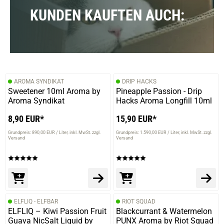
KUNDEN KAUFTEN AUCH:
prev
next
AROMA SYNDIKAT
DRIP HACKS
Sweetener 10ml Aroma by
Pineapple Passion - Drip
Aroma Syndikat
Hacks Aroma Longfill 10ml
8,90 EUR*
15,90 EUR*
Grundpreis: 890,00 EUR / Liter
inkl. MwSt. zzgl.
Grundpreis: 1.590,00 EUR / Liter
inkl. MwSt. zzgl.
Versand
Versand
ELFLIQ - ELFBAR
RIOT SQUAD
ELFLIQ – Kiwi Passion Fruit
Blackcurrant & Watermelon
Guava NicSalt Liquid by
PUNX Aroma by Riot Squad