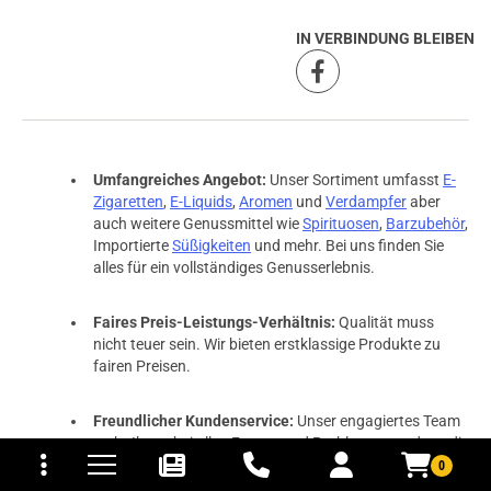
IN VERBINDUNG BLEIBEN
Umfangreiches Angebot:
Unser Sortiment umfasst
E-
Zigaretten
,
E-Liquids
,
Aromen
und
Verdampfer
aber
auch weitere Genussmittel wie
Spirituosen
,
Barzubehör
,
Importierte
Süßigkeiten
und mehr. Bei uns finden Sie
alles für ein vollständiges Genusserlebnis.
Faires Preis-Leistungs-Verhältnis:
Qualität muss
nicht teuer sein. Wir bieten erstklassige Produkte zu
fairen Preisen.
Freundlicher Kundenservice:
Unser engagiertes Team
tomaten
fer- und Versandkosten
steht Ihnen bei allen Fragen und Problemen rund um die
angebotenen Produkte kompetent und freundlich zur
0
Seite.