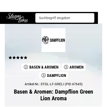
Basen & Aromen
Aromen
Dampflion
Dampflion Green Lion Aroma
Steam time
BASEN & AROMEN
AROMEN
DAMPFLION
Artikel-Nr.: ST-DL-LF-GRELI (PID 47645)
Basen & Aromen: Dampflion Green
Lion Aroma