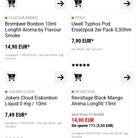
FLAVOUR SMOKE
PODS
Brombeer Bonbon 10ml
Uwell Typhos Pod
Longfill Aroma by Flavour
Ersatzpod 2er Pack 0,3Ohm
Smoke
7,90 EUR*
14,90 EUR*
inkl. MwSt. zzgl. Versand
Grundpreis: 1.490,00 EUR / Liter
inkl. MwSt. zzgl.
Versand
JOKERS CLOUD
REVOLTAGE
Jokers Cloud Eisbonbon
Revoltage Black Mango
Liquid 0 mg / 10ml
Aroma Longfill 15ml
7,49 EUR*
alter Preis 17,90 EUR
14,90 EUR
Grundpreis: 749,00 EUR / Liter
inkl. MwSt. zzgl.
Sie sparen 17%
(3,00 EUR)
Versand
Grundpreis: 993,33 EUR / Liter
inkl. MwSt. zzgl.
Versand