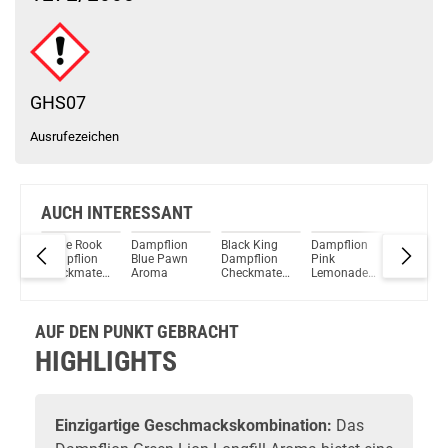
Schau mal hier!
Vaptio Pado Pod System Kit Blau
GHS07
Ausrufezeichen
AUCH INTERESSANT
on
White Rook
Dampflion
Black King
Dampflion
Dampfli
ry
Dampflion
Blue Pawn
Dampflion
Pink
Pink Lio
Checkmate
Aroma
Checkmate
Lemonade
Aroma
Aroma
Aroma
Aroma
AUF DEN PUNKT GEBRACHT
HIGHLIGHTS
Einzigartige Geschmackskombination:
Das