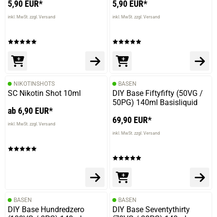
Die Bewertung erfolgte ohne Abgabe eines Kommentars
5,90 EUR*
5,90 EUR*
inkl. MwSt. zzgl. Versand
inkl. MwSt. zzgl. Versand
NIKOTINSHOTS
BASEN
SC Nikotin Shot 10ml
DIY Base Fiftyfifty (50VG /
50PG) 140ml Basisliquid
ab 6,90 EUR*
69,90 EUR*
inkl. MwSt. zzgl. Versand
inkl. MwSt. zzgl. Versand
BASEN
BASEN
DIY Base Hundredzero
DIY Base Seventythirty