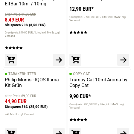
ElfBar 10ml / 10mg
12,90 EUR*
alter Preis 11,99 EUR
Grundpreis: 2.580,00 EUR / Liter
inkl. MwSt. zzgl.
8,49 EUR
Versand
Sie sparen 29%
(3,50 EUR)
Grundpreis: 849,00 EUR / Liter
inkl. MwSt. zzgl.
Versand
TABAKERHITZER
COPY CAT
Philip Morris - IQOS Iluma
Trumpy Cat 10ml Aroma by
Kit Grün
Copy Cat
9,90 EUR*
alter Preis 69,90 EUR
44,90 EUR
Grundpreis: 990,00 EUR / Liter
inkl. MwSt. zzgl.
Sie sparen 36%
(25,00 EUR)
Versand
inkl. MwSt. zzgl. Versand