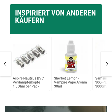
INSPIRIERT VON ANDEREN
KÄUFERN
ax
Aspire Nautilus BVC
Sherbet Lemon -
Samsung I
 Kit
Verdampferköpfe
Vampire Vape Aroma
30Q - 3,6V 
1,8Ohm 5er Pack
30ml
3000mAh 
ungeschüt
Ionen Akk