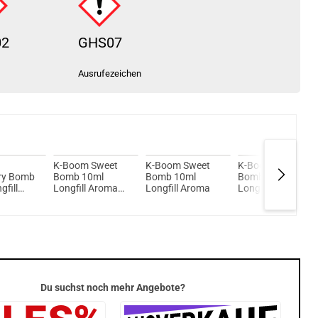
02
GHS07
Ausrufezeichen
K-Boom Sweet
K-Boom Sweet
K-Boom Green
ry Bomb
Bomb 10ml
Bomb 10ml
Bomb 10ml
gfill
Longfill Aroma
Longfill Aroma
Longfill Aroma
MHD Ware
Du suchst noch mehr Angebote?