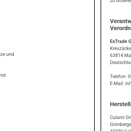
zu unseren
Verantw
Verord
ExTrade 
Kreuzäcke
tze und
63814 Ma
Deutschl
mit
Telefon: 
E-Mail: in
Herstell
Culami G
Grimbergs