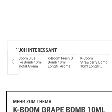
AUCH INTERESSANT
ola
K-Boom Blue
K-Boom Fresh O
K-Boom
a
Cake Bomb 10ml
Bomb 10ml
Strawberry Bomb
Longfill Aroma
Longfill Aroma
10ml Longfill
Aroma
MEHR ZUM THEMA
K-BOOM GRAPE BOMB 10ML