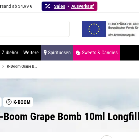
ersand ab 34,99 €
Sales
Ausverkauf
Zubehör
Weitere
Spirituosen
Sweets & Candies
m
K-Boom Grape Bomb 10ml Longfill Aroma
K-BOOM
K-Boom Grape Bomb 10ml Longfil