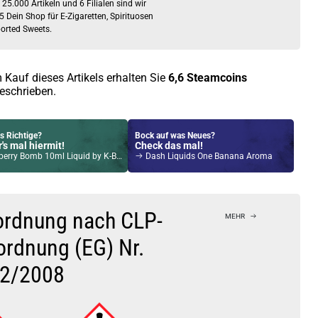
 25.000 Artikeln und 6 Filialen sind wir
5 Dein Shop für E-Zigaretten, Spirituosen
orted Sweets.
 Kauf dieses Artikels erhalten Sie
6,6
Steamcoins
eschrieben.
s Richtige?
Bock auf was Neues?
's mal hiermit!
Check das mal!
ry Bomb 10ml Liquid by K-Boom 10ml / 3mg
Dash Liquids One Banana Aroma
Kröten sparen?
l hier!
yce Pro Pod System Kit Silber
ordnung nach CLP-
MEHR
ordnung (EG) Nr.
2/2008