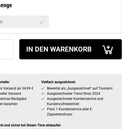
menge
l
IN DEN WARENKORB
rteile:
Vielfach ausgzeichnet:
is Versand ab 34,99 €
Bewertet als „Ausgezeichnet” auf Trustami
eller Versand
Ausgezeichneter Trend Shop 2024
tenlose Rückgabe
Ausgezeichneter Kundenservice und
er bezahlen
Kundenzufriedenheit
Platz 1 Kundenservice aller E-
Zigarettenshops
rei und sicher bei Steam-Time einkaufen