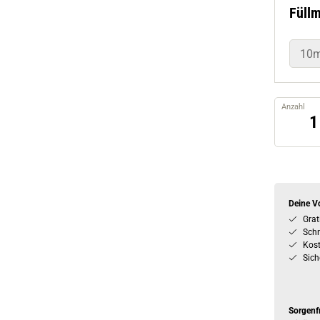
Füll
10m
Anzahl
Deine Vo
Grat
Schn
Kos
Sich
Sorgenf