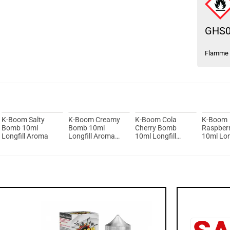
GHS
Flamme
K-Boom Salty
K-Boom Creamy
K-Boom Cola
K-Boom
Bomb 10ml
Bomb 10ml
Cherry Bomb
Raspber
Longfill Aroma
Longfill Aroma
10ml Longfill
10ml Lon
MHD 01-03-2025
Aroma
Aroma