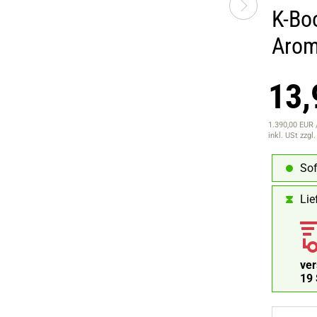
K-Bo
Aro
13,
1.390,00 EUR /
inkl. USt
zzgl
Sof
Lie
ve
18