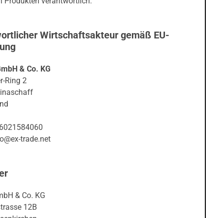
 Produkten verantwortlich.
ortlicher Wirtschaftsakteur gemäß EU-
nung
GmbH & Co. KG
r-Ring 2
inaschaff
and
06021584060
fo@ex-trade.net
er
mbH & Co. KG
trasse 12B