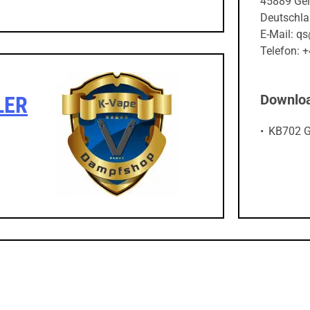
45889 Gel
Deutschl
E-Mail: q
Telefon:
Downlo
LER
KB702 