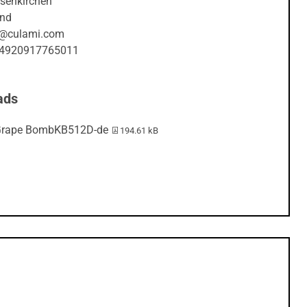
senkirchen
and
s@culami.com
 +4920917765011
ads
PDF-Datei:
Grape BombKB512D-de
194.61 kB