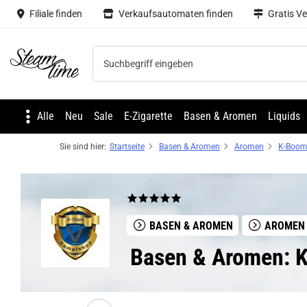
Filiale finden
Verkaufsautomaten finden
Gratis V
Steam time
Alle
Neu
Sale
E-Zigarette
Basen & Aromen
Liquids
Sie sind hier:
Startseite
Basen & Aromen
Aromen
K-Boo
BASEN & AROMEN
AROMEN
Basen & Aromen: 