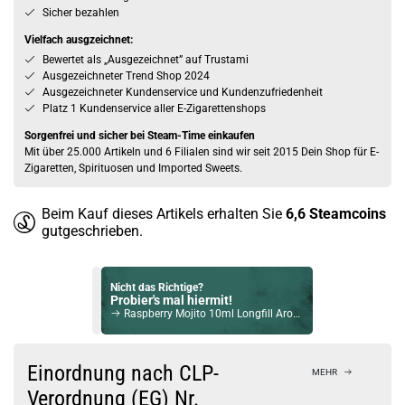
Sicher bezahlen
Vielfach ausgzeichnet:
Bewertet als „Ausgezeichnet” auf Trustami
Ausgezeichneter Trend Shop 2024
Ausgezeichneter Kundenservice und Kundenzufriedenheit
Platz 1 Kundenservice aller E-Zigarettenshops
Sorgenfrei und sicher bei Steam-Time einkaufen
Mit über 25.000 Artikeln und 6 Filialen sind wir seit 2015 Dein Shop für E-
Zigaretten, Spirituosen und Imported Sweets.
Beim Kauf dieses Artikels erhalten Sie
6,6
Steamcoins
gutgeschrieben.
Nicht das Richtige?
Probier's mal hiermit!
Raspberry Mojito 10ml Longfill Aroma by Big Tasty
Bock auf was Neues?
Check das mal!
Einordnung nach CLP-
MEHR
Vanille 10ml Aroma by SC
Verordnung (EG) Nr.