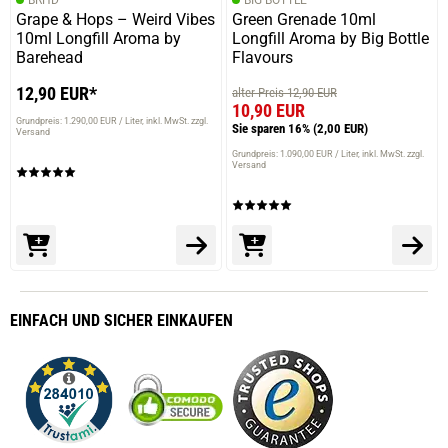
Grape & Hops – Weird Vibes
Green Grenade 10ml
10ml Longfill Aroma by
Longfill Aroma by Big Bottle
Barehead
Flavours
12,90 EUR*
alter Preis 12,90 EUR
10,90 EUR
Grundpreis: 1.290,00 EUR / Liter
inkl. MwSt. zzgl.
Sie sparen 16%
(2,00 EUR)
Versand
Grundpreis: 1.090,00 EUR / Liter
inkl. MwSt. zzgl.
Versand
EINFACH
UND SICHER
EINKAUFEN