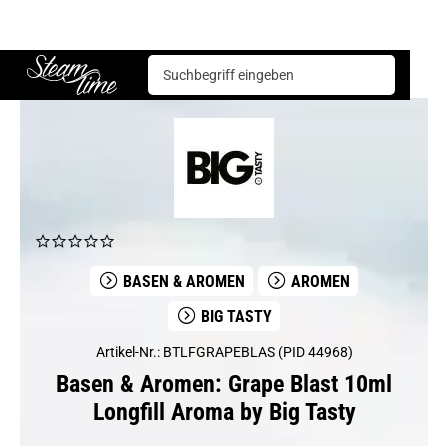
Basen & Aromen
Aromen
Big Tasty
Grape Blast 10ml Longfill Aroma by Big Tasty
Steam time
BASEN & AROMEN
AROMEN
BIG TASTY
Artikel-Nr.: BTLFGRAPEBLAS (PID 44968)
Basen & Aromen: Grape Blast 10ml
Longfill Aroma by Big Tasty