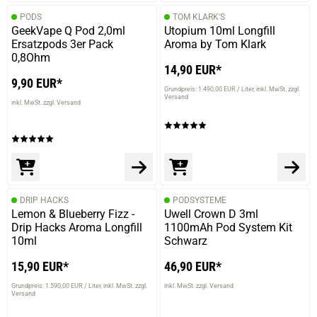
PODS
TOM KLARK'S
GeekVape Q Pod 2,0ml
Utopium 10ml Longfill
Ersatzpods 3er Pack
Aroma by Tom Klark
0,8Ohm
14,90 EUR*
9,90 EUR*
Grundpreis: 1.490,00 EUR / Liter
inkl. MwSt. zzgl.
Versand
inkl. MwSt. zzgl. Versand
DRIP HACKS
PODSYSTEME
Lemon & Blueberry Fizz -
Uwell Crown D 3ml
Drip Hacks Aroma Longfill
1100mAh Pod System Kit
10ml
Schwarz
15,90 EUR*
46,90 EUR*
Grundpreis: 1.590,00 EUR / Liter
inkl. MwSt. zzgl.
inkl. MwSt. zzgl. Versand
Versand