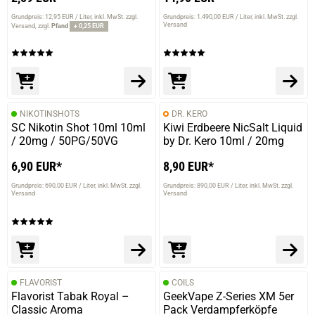
Grundpreis: 12,95 EUR / Liter
inkl. MwSt. zzgl.
Grundpreis: 1.490,00 EUR / Liter
inkl. MwSt. zzgl.
Versand
Versand
zzgl.
Pfand
+ 0,25 EUR
NIKOTINSHOTS
DR. KERO
SC Nikotin Shot 10ml 10ml
Kiwi Erdbeere NicSalt Liquid
/ 20mg / 50PG/50VG
by Dr. Kero 10ml / 20mg
6,90 EUR*
8,90 EUR*
Grundpreis: 690,00 EUR / Liter
inkl. MwSt. zzgl.
Grundpreis: 890,00 EUR / Liter
inkl. MwSt. zzgl.
Versand
Versand
FLAVORIST
COILS
Flavorist Tabak Royal –
GeekVape Z-Series XM 5er
Classic Aroma
Pack Verdampferköpfe