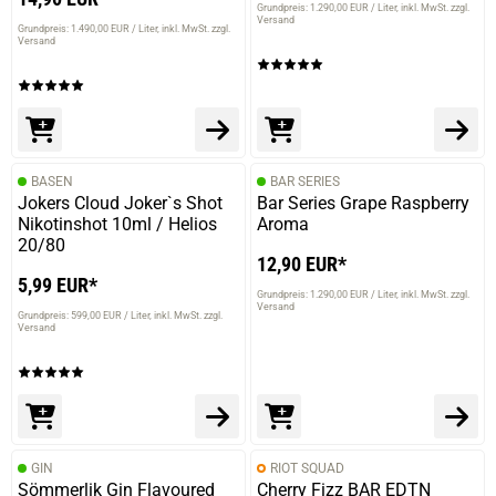
Grundpreis: 1.290,00 EUR / Liter
inkl. MwSt. zzgl.
Versand
Grundpreis: 1.490,00 EUR / Liter
inkl. MwSt. zzgl.
Versand
prev
next
BASEN
BAR SERIES
Jokers Cloud Joker`s Shot
Bar Series Grape Raspberry
Nikotinshot 10ml / Helios
Aroma
20/80
12,90 EUR*
5,99 EUR*
Grundpreis: 1.290,00 EUR / Liter
inkl. MwSt. zzgl.
Versand
Grundpreis: 599,00 EUR / Liter
inkl. MwSt. zzgl.
Versand
GIN
RIOT SQUAD
Sömmerlik Gin Flavoured
Cherry Fizz BAR EDTN