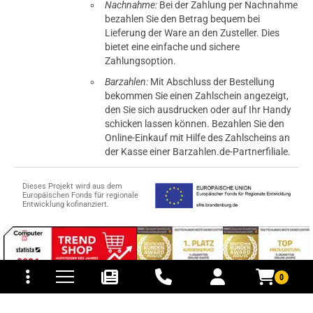
Nachnahme:
Bei der Zahlung per Nachnahme
bezahlen Sie den Betrag bequem bei
Lieferung der Ware an den Zusteller. Dies
bietet eine einfache und sichere
Zahlungsoption.
Barzahlen:
Mit Abschluss der Bestellung
bekommen Sie einen Zahlschein angezeigt,
den Sie sich ausdrucken oder auf Ihr Handy
schicken lassen können. Bezahlen Sie den
Online-Einkauf mit Hilfe des Zahlscheins an
der Kasse einer Barzahlen.de-Partnerfiliale.
Dieses Projekt wird aus dem
Europäischen Fonds für regionale
Entwicklung kofinanziert.
tomaten
fer- und Versandkosten
0
© 2015-2026 PB-ViGoods GmbH
*Preise inkl. Mehrwertsteuer, zzgl.
Versandkosten
.