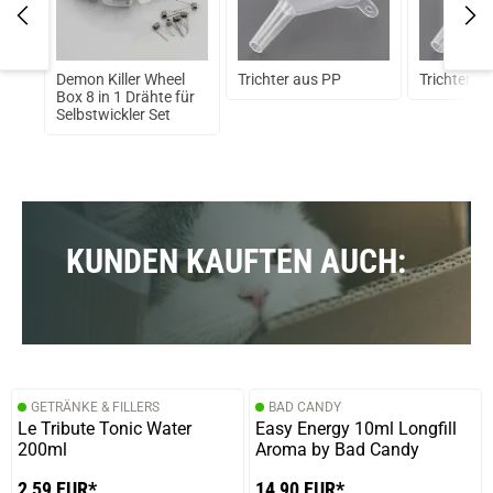
DNA
Demon Killer Wheel
Trichter aus PP
Trichter a
x
Box 8 in 1 Drähte für
Selbstwickler Set
KUNDEN KAUFTEN AUCH:
GETRÄNKE & FILLERS
BAD CANDY
Le Tribute Tonic Water
Easy Energy 10ml Longfill
200ml
Aroma by Bad Candy
2,59 EUR*
14,90 EUR*