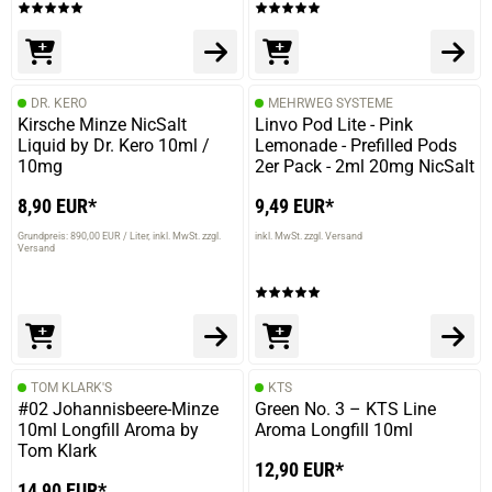
DR. KERO
MEHRWEG SYSTEME
Kirsche Minze NicSalt
Linvo Pod Lite - Pink
Liquid by Dr. Kero 10ml /
Lemonade - Prefilled Pods
10mg
2er Pack - 2ml 20mg NicSalt
8,90 EUR*
9,49 EUR*
Grundpreis: 890,00 EUR / Liter
inkl. MwSt. zzgl.
inkl. MwSt. zzgl. Versand
Versand
TOM KLARK'S
KTS
#02 Johannisbeere-Minze
Green No. 3 – KTS Line
10ml Longfill Aroma by
Aroma Longfill 10ml
Tom Klark
12,90 EUR*
14,90 EUR*