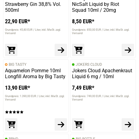
Strawberry Gin 38,8% Vol.
NicSalt Liquid by Riot
500ml
Squad 10ml / 20mg
22,90 EUR*
8,50 EUR*
Grundpreis: 45,80 EUR / Liter
inkl. MwSt. zzgl.
Grundpreis: 850,00 EUR / Liter
inkl. MwSt. zzgl.
Versand
Versand
BIG TASTY
JOKERS CLOUD
Aquamelon Pomme 10ml
Jokers Cloud Apachenkraut
Longfill Aroma by Big Tasty
Liquid 6 mg / 10ml
13,90 EUR*
7,49 EUR*
Grundpreis: 1.390,00 EUR / Liter
inkl. MwSt. zzgl.
Grundpreis: 749,00 EUR / Liter
inkl. MwSt. zzgl.
Versand
Versand
BRHD
BIG BOTTLE