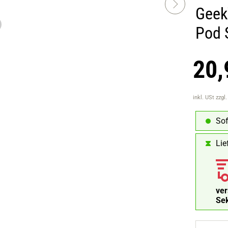
Geek
Pod 
20,
inkl. USt
zzgl
Sof
Lie
ve
Se