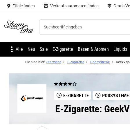
Filiale finden
Verkaufsautomaten finden
Gratis V
Steam time
Alle
Neu
Sale
E-Zigarette
Basen & Aromen
Liquids
Sie sind hier:
Startseite
E-Zigarette
Podsysteme
E-ZIGARETTE
PODSYSTEME
E-Zigarette: Geek