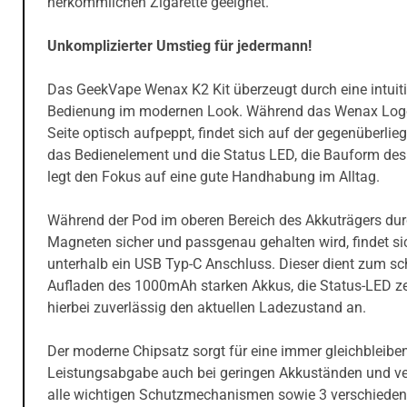
herkömmlichen Zigarette geeignet.
Unkomplizierter Umstieg für jedermann!
Das GeekVape Wenax K2 Kit überzeugt durch eine intuit
Bedienung im modernen Look. Während das Wenax Log
Seite optisch aufpeppt, findet sich auf der gegenüberli
das Bedienelement und die Status LED, die Bauform des
legt den Fokus auf eine gute Handhabung im Alltag.
Während der Pod im oberen Bereich des Akkuträgers du
Magneten sicher und passgenau gehalten wird, findet si
unterhalb ein USB Typ-C Anschluss. Dieser dient zum sc
Aufladen des 1000mAh starken Akkus, die Status-LED ze
hierbei zuverlässig den aktuellen Ladezustand an.
Der moderne Chipsatz sorgt für eine immer gleichbleibe
Leistungsabgabe auch bei geringen Akkuständen und ve
alle wichtigen Schutzmechanismen sowie 3 verschiede