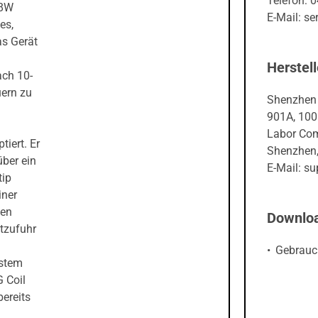
Telefon: 
18W
E-Mail: s
es,
as Gerät
Herstell
ach 10-
uern zu
Shenzhen 
901A, 1001
Labor Comm
iert. Er
Shenzhen,
über ein
E-Mail: s
tip
iner
hen
Downlo
tzufuhr
Gebrauc
ystem
 Coil
ereits