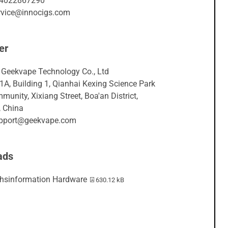
04022867290
ervice@innocigs.com
er
Geekvape Technology Co., Ltd
A, Building 1, Qianhai Kexing Science Park
unity, Xixiang Street, Boa'an District,
 China
upport@geekvape.com
ads
PDF-Datei:
hsinformation Hardware
630.12 kB