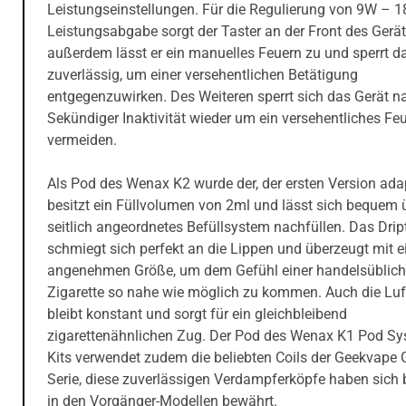
Leistungseinstellungen. Für die Regulierung von 9W – 
Leistungsabgabe sorgt der Taster an der Front des Gerät
außerdem lässt er ein manuelles Feuern zu und sperrt d
zuverlässig, um einer versehentlichen Betätigung
entgegenzuwirken. Des Weiteren sperrt sich das Gerät n
Sekündiger Inaktivität wieder um ein versehentliches Fe
vermeiden.
Als Pod des Wenax K2 wurde der, der ersten Version adapt
besitzt ein Füllvolumen von 2ml und lässt sich bequem 
seitlich angeordnetes Befüllsystem nachfüllen. Das Drip
schmiegt sich perfekt an die Lippen und überzeugt mit e
angenehmen Größe, um dem Gefühl einer handelsüblic
Zigarette so nahe wie möglich zu kommen. Auch die Luf
bleibt konstant und sorgt für ein gleichbleibend
zigarettenähnlichen Zug. Der Pod des Wenax K1 Pod S
Kits verwendet zudem die beliebten Coils der Geekvape G
Serie, diese zuverlässigen Verdampferköpfe haben sich b
in den Vorgänger-Modellen bewährt.