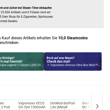
rei und sicher bei Steam-Time einkaufen
 25.000 Artikeln und 6 Filialen sind wir
5 Dein Shop für E-Zigaretten, Spirituosen
orted Sweets.
 Kauf dieses Artikels erhalten Sie
10,0
Steamcoins
eschrieben.
s Richtige?
Bock auf was Neues?
's mal hiermit!
Check das mal!
Legend 2 Classic L200 200W Box Mod Akkuträger Grau
Vaporesso Armour Ultra Box Mod Pink
Kröten sparen?
l hier!
ir MOD 60 1500mAh 6,0ml Pod Kit Rot
ini
Vaporesso VECO
DotMod dotPod
GeekVape Wenax
 2 Pod
GO 5ml 1500mAh
Lite (Metall
M2 Pod System