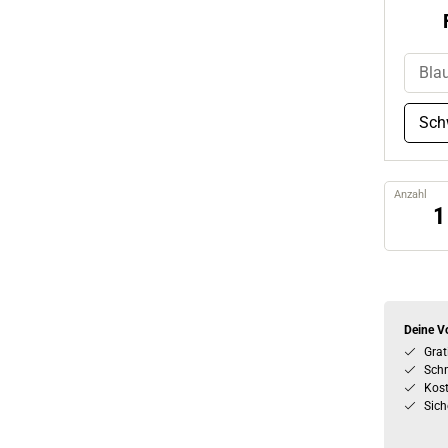
Bla
Sch
Anzahl
Deine Vo
Grat
Schn
Kos
Sich