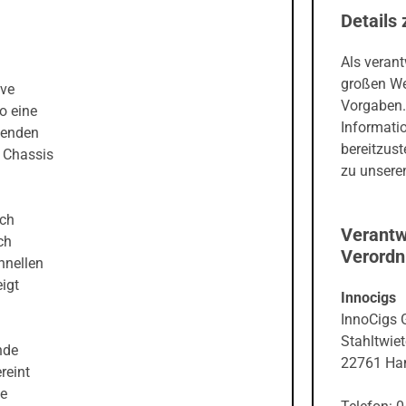
Details 
Als veran
großen We
ive
Vorgaben.
o eine
Informati
egenden
bereitzust
 Chassis
zu unseren
rch
Verantw
ch
Verord
hnellen
igt
Innocigs
InnoCigs
Stahltwiet
nde
22761 Ha
reint
ne