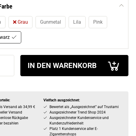
Farbe
u
Grau
Gunmetal
Lila
Pink
warz
IN DEN WARENKORB
rteile:
Vielfach ausgzeichnet:
is Versand ab 34,99 €
Bewertet als „Ausgezeichnet” auf Trustami
eller Versand
Ausgezeichneter Trend Shop 2024
tenlose Rückgabe
Ausgezeichneter Kundenservice und
er bezahlen
Kundenzufriedenheit
Platz 1 Kundenservice aller E-
Zigarettenshops