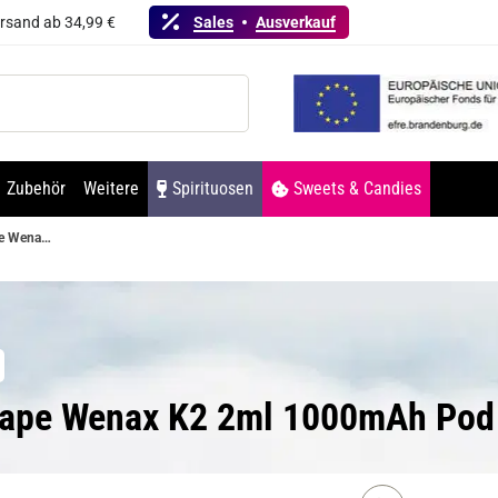
ersand ab 34,99 €
Sales
Ausverkauf
Zubehör
Weitere
Spirituosen
Sweets & Candies
GeekVape Wenax K2 2ml 1000mAh Pod System Kit Schwarz
Vape Wenax K2 2ml 1000mAh Pod