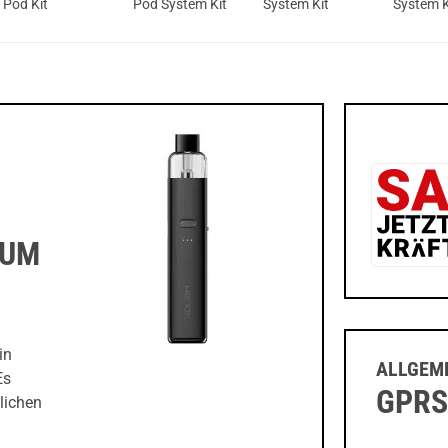
Pod Kit
Pod System Kit
System Kit
System K
ZUM
in
ALLGEME
Es
GPRS
lichen