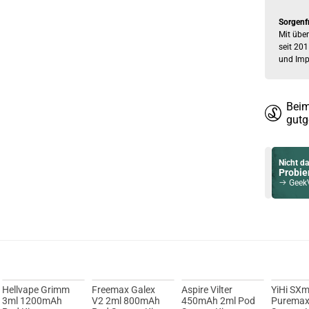
Sorgenf
Mit über
seit 201
und Imp
Beim
gutg
Nicht da
Probier
GeekVape 
Du willst 
Schau ma
OneVape A
Hellvape Grimm
Freemax Galex
Aspire Vilter
YiHi SXm
3ml 1200mAh
V2 2ml 800mAh
450mAh 2ml Pod
Puremax