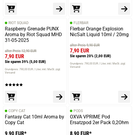
RIOT SQUAD
FLERBAR
Raspberry Grenade PUNX
Flerbar Orange Explosion
Aroma by Riot Squad MHD
NicSalt Liquid 10ml / 20mg
31-05-2025
alter Preis 9,90 EUR
7,90 EUR
alter Preis 12,90 EUR
7,90 EUR
Sie sparen 20%
(2,00 EUR)
Sie sparen 39%
(5,00 EUR)
Grundpreis: 790,00 EUR / Liter
inkl. MwSt. zzgl.
Versand
Grundpreis: 790,00 EUR / Liter
inkl. MwSt. zzgl.
Versand
COPY CAT
PODS
Fantasy Cat 10ml Aroma by
OXVA VPRIME Pod
Copy Cat
Ersatzpod 2er Pack 0,2Ohm
9,90 EUR*
8,90 EUR*