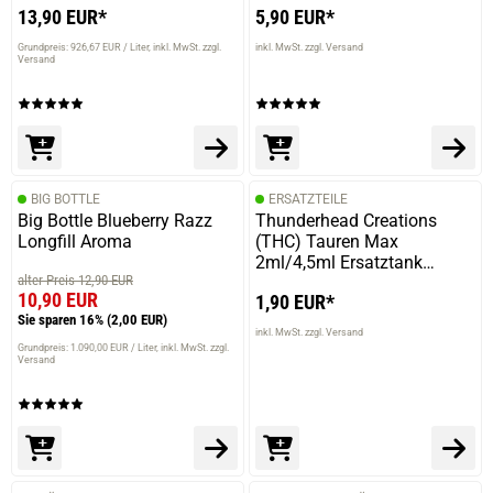
13,90 EUR*
5,90 EUR*
Grundpreis: 926,67 EUR / Liter
inkl. MwSt. zzgl.
inkl. MwSt. zzgl. Versand
Versand
BIG BOTTLE
ERSATZTEILE
Big Bottle Blueberry Razz
Thunderhead Creations
Longfill Aroma
(THC) Tauren Max
2ml/4,5ml Ersatztank
alter Preis 12,90 EUR
Glastank 2ml
10,90 EUR
1,90 EUR*
Sie sparen 16%
(2,00 EUR)
inkl. MwSt. zzgl. Versand
Grundpreis: 1.090,00 EUR / Liter
inkl. MwSt. zzgl.
Versand