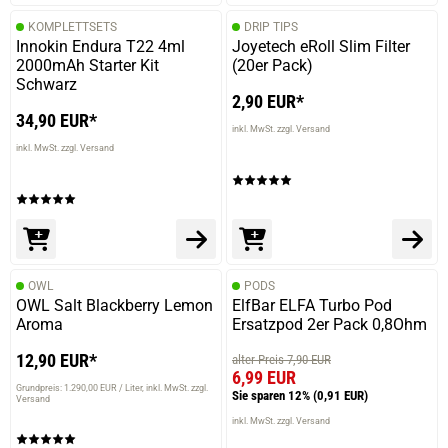
KOMPLETTSETS
DRIP TIPS
Innokin Endura T22 4ml
Joyetech eRoll Slim Filter
2000mAh Starter Kit
(20er Pack)
Schwarz
2,90 EUR*
34,90 EUR*
inkl. MwSt. zzgl. Versand
inkl. MwSt. zzgl. Versand
OWL
PODS
OWL Salt Blackberry Lemon
ElfBar ELFA Turbo Pod
Aroma
Ersatzpod 2er Pack 0,8Ohm
12,90 EUR*
alter Preis 7,90 EUR
6,99 EUR
Grundpreis: 1.290,00 EUR / Liter
inkl. MwSt. zzgl.
Sie sparen 12%
(0,91 EUR)
Versand
prev
next
inkl. MwSt. zzgl. Versand