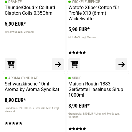
DRÄHTE
WICKELZUBEHÖR
ThunderCloud x Coilturd
Wotofo Xfiber Cotton für
Clapton Coils 0,35Ohm
Profile X10 (6mm)
Wickelwatte
5,90 EUR*
5,90 EUR*
inkl. MwSt. zzgl. Versand
inkl. MwSt. zzgl. Versand
AROMA SYNDIKAT
SIRUP
Schwarzkirsche 10ml
Maison Routin 1883
Aroma by Aroma Syndikat
Geröstete Haselnuss Sirup
1000ml
8,90 EUR*
8,90 EUR*
Grundpreis: 890,00 EUR / Liter
inkl. MwSt. zzgl.
Versand
Grundpreis: 8,90 EUR / Liter
inkl. MwSt. zzgl.
Versand