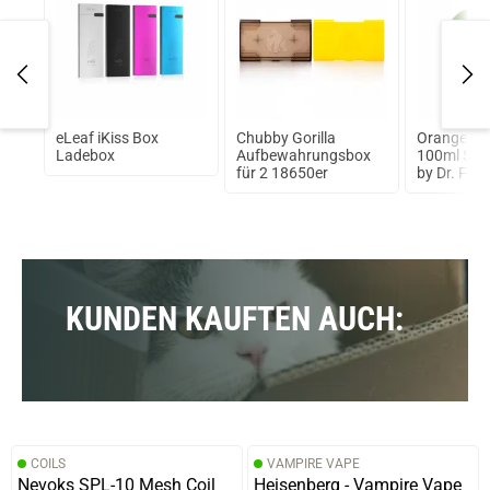
eLeaf iKiss Box
Chubby Gorilla
Orange Ma
Ladebox
Aufbewahrungsbox
100ml Short
für 2 18650er
by Dr. Fros
KUNDEN KAUFTEN AUCH:
COILS
VAMPIRE VAPE
Nevoks SPL-10 Mesh Coil
Heisenberg - Vampire Vape