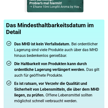
Probier's mal hiermit!
Efsane 10ml Longfill Aroma by Hayvan Juice MHD 30-06-2025
Bock auf was Neues?
Check das mal!
Das Mindesthaltbarkeitsdatum im
Vampire Vape Bar Salts Watermelon Longfill Aroma
Detail
Du willst Kröten sparen?
Schau mal hier!
Innokin Trine Pod System Kit Rot
Das MHD ist kein Verfallsdatum.
Bei ordentlicher
Lagerung sind viele Produkte auch über das MHD
hinaus bedenkenlos genießbar.
Die Haltbarkeit von Produkten kann durch
ordentliche Lagerung verlängert werden.
Das gilt
auch für geöffnete Produkte.
Es ist ratsam, vor Verzehr die Qualität und
Sicherheit von Lebensmitteln, die über dem MHD
liegen, zu prüfen.
Offene Lebensmittel sollten
möglichst schnell verbraucht werden.