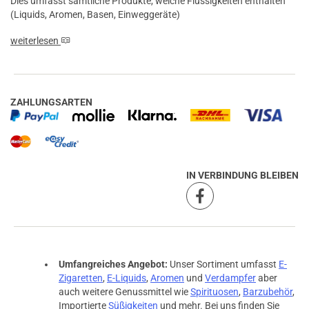
Dies umfasst sämtliche Produkte, welche Flüssigkeiten enthalten
(Liquids, Aromen, Basen, Einweggeräte)
weiterlesen
ZAHLUNGSARTEN
IN VERBINDUNG BLEIBEN
Umfangreiches Angebot:
Unser Sortiment umfasst
E-
Zigaretten
,
E-Liquids
,
Aromen
und
Verdampfer
aber
auch weitere Genussmittel wie
Spirituosen
,
Barzubehör
,
Importierte
Süßigkeiten
und mehr. Bei uns finden Sie