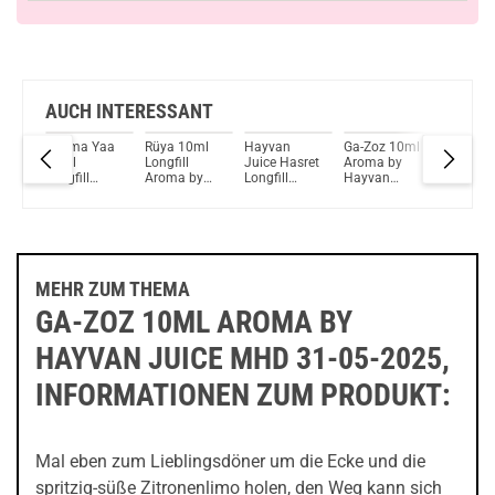
AUCH INTERESSANT
Yapma Yaa
Rüya 10ml
Hayvan
Ga-Zoz 10ml
Ga-Zoz 
10ml
Longfill
Juice Hasret
Aroma by
10ml A
Longfill
Aroma by
Longfill
Hayvan
by Hayv
y
Aroma by
Hayvan
Aroma
Juice
Juice
Hayvan
Juice
HD
Juice
025
MEHR ZUM THEMA
GA-ZOZ 10ML AROMA BY
HAYVAN JUICE MHD 31-05-2025,
INFORMATIONEN ZUM PRODUKT:
Mal eben zum Lieblingsdöner um die Ecke und die
spritzig-süße Zitronenlimo holen, den Weg kann sich