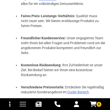
alles für ein vollständiges Genusserlebnis.
Faires Preis-Leistungs-Verhältnis:
Qualität muss
nicht teuer sein. Wir bieten erstklassige Produkte zu
fairen Preisen.
Freundlicher Kundenservice:
Unser engagiertes Team
steht Ihnen bei allen Fragen und Problemen rund um die
angebotenen Produkte kompetent und freundlich zur
Seite.
Kostenlose Rücksendung:
Ihre Zufriedenheit ist unser
Ziel. Bei Bedarf bieten wir Ihnen eine kostenlose
Rücksendung an.
Verschiedene Preisvorteile:
Entdecken Sie regelmäßig
reduzierte Sonderangebote im
Outlet-Bereich
.
tomaten
fer- und Versandkosten
Kostenloser Versand ab 34,99 Euro:
Ab einem
0
Bestellwert von 34,99 Euro liefern wir Ihre Produkte