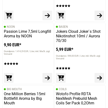
NOON
BASEN
Passion Lime 7,5ml Longfill
Jokers Cloud Joker`s Shot
Aroma by NOON
Nikotinshot 10ml / Aurora
70/30
9,90 EUR*
5,99 EUR*
Grundpreis: 1.414,29 EUR / Liter
inkl. MwSt. zzgl.
Versand
Grundpreis: 599,00 EUR / Liter
inkl. MwSt. zzgl.
Versand
BIG MOUTH
COILS
One Million Berries 15ml
Wotofo Profile RDTA
Bottlefill Aroma by Big
NexMesh Prebuild Mesh
Mouth
Coils 5er Pack 0,2Ohm