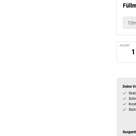
Füll
10m
Anzahl
Deine Vo
Grat
Schn
Kos
Sich
Sorgenf