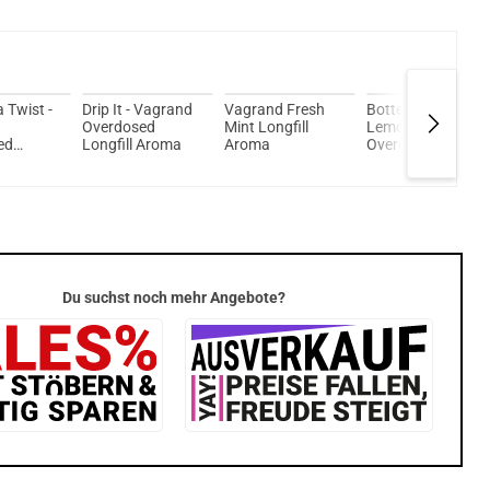
 Twist -
Drip It - Vagrand
Vagrand Fresh
Bottermelk
Overdosed
Mint Longfill
Lemon - Vagrand
ed
Longfill Aroma
Aroma
Overdosed
 Aroma
Longfill Aroma
Du suchst noch mehr Angebote?