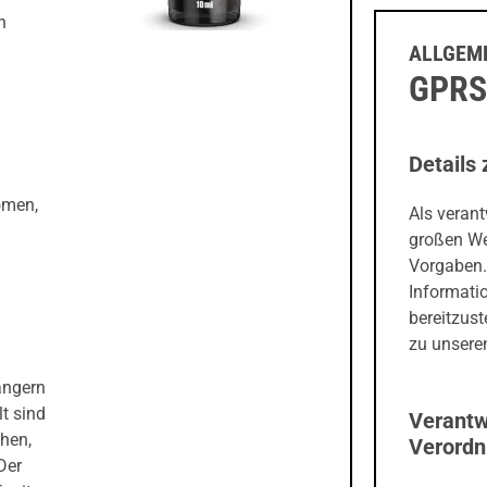
n
ALLGEME
GPRS
Details 
omen,
Als veran
großen We
Vorgaben.
Informati
bereitzust
zu unseren
ängern
t sind
Verantw
hen,
Verord
Der