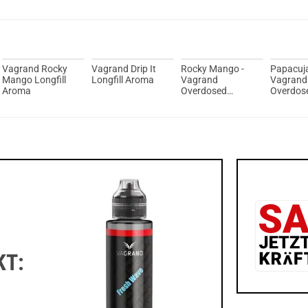
Vagrand Rocky
Vagrand Drip It
Rocky Mango -
Papacuja
Mango Longfill
Longfill Aroma
Vagrand
Vagrand
Aroma
Overdosed
Overdos
Longfill Aroma
Longfill
KT: