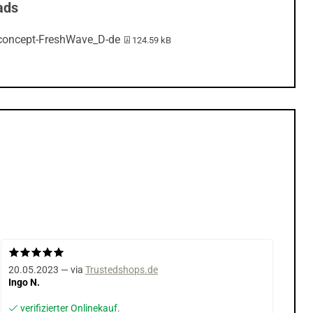
ads
PDF-Datei:
lconcept-FreshWave_D-de
124.59 kB
20.05.2023 — via
Trustedshops.de
Ingo N.
verifizierter Onlinekauf.