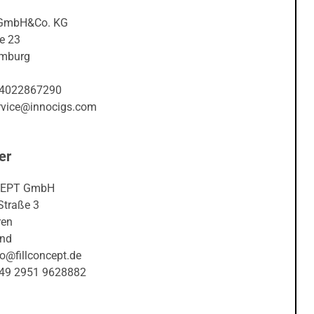
 GmbH&Co. KG
e 23
mburg
04022867290
ervice@innocigs.com
er
CEPT GmbH
Straße 3
ren
and
fo@fillconcept.de
+49 2951 9628882