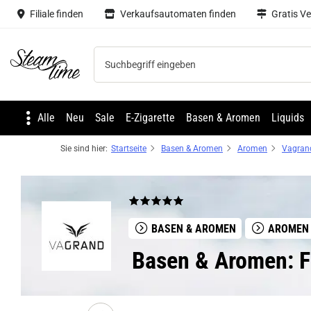
Filiale finden
Verkaufsautomaten finden
Gratis V
Steam time
Alle
Neu
Sale
E-Zigarette
Basen & Aromen
Liquids
Sie sind hier:
Startseite
Basen & Aromen
Aromen
Vagran
BASEN & AROMEN
AROMEN
Basen & Aromen: F