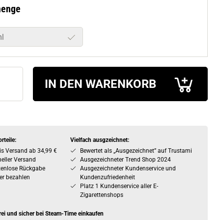
menge
l
IN DEN WARENKORB
rteile:
Vielfach ausgzeichnet:
is Versand ab 34,99 €
Bewertet als „Ausgezeichnet” auf Trustami
eller Versand
Ausgezeichneter Trend Shop 2024
tenlose Rückgabe
Ausgezeichneter Kundenservice und
er bezahlen
Kundenzufriedenheit
Platz 1 Kundenservice aller E-
Zigarettenshops
rei und sicher bei Steam-Time einkaufen