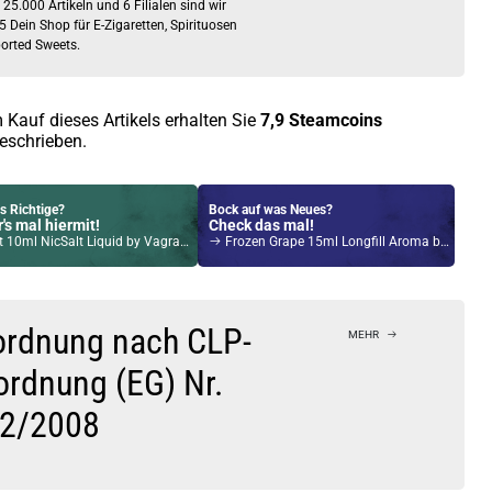
 25.000 Artikeln und 6 Filialen sind wir
5 Dein Shop für E-Zigaretten, Spirituosen
orted Sweets.
 Kauf dieses Artikels erhalten Sie
7,9
Steamcoins
eschrieben.
s Richtige?
Bock auf was Neues?
's mal hiermit!
Check das mal!
10ml NicSalt Liquid by Vagrand 10ml / 20mg
Frozen Grape 15ml Longfill Aroma by Big Mouth
Kröten sparen?
l hier!
 1,4ml 350mAh Pod System Kit Rot
ordnung nach CLP-
MEHR
ordnung (EG) Nr.
2/2008