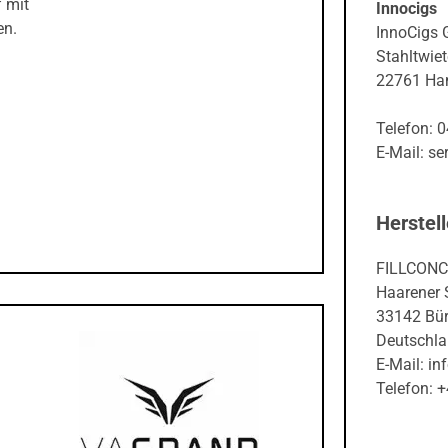
f mit
Innocigs
en.
InnoCigs
Stahltwiet
22761 Ha
Telefon: 
E-Mail: s
Herstell
FILLCON
Haarener 
33142 Bü
Deutschl
E-Mail: in
Telefon: 