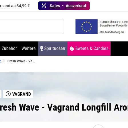
ersand ab 34,99 €
Sales
Ausverkauf
Zubehör
Weitere
Spirituosen
Sweets & Candies
d
Fresh Wave - Vagrand Longfill Aroma 10ml
VAGRAND
resh Wave - Vagrand Longfill Ar