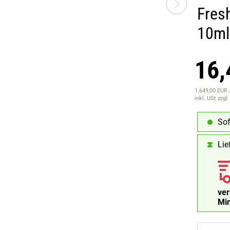
Fres
10ml
16,
1.649,00 EUR /
inkl. USt
zzgl
Sof
Lie
ve
Mi