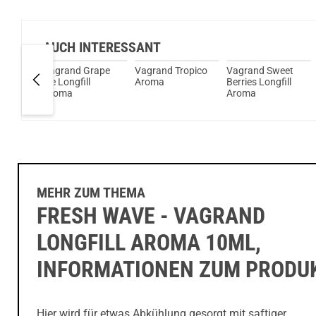
AUCH INTERESSANT
Vagrand Grape
Vagrand Tropico
Vagrand Sweet
Ice Longfill
Aroma
Berries Longfill
roma
Aroma
Aroma
MEHR ZUM THEMA
FRESH WAVE - VAGRAND
LONGFILL AROMA 10ML,
INFORMATIONEN ZUM PRODU
Hier wird für etwas Abkühlung gesorgt mit saftiger