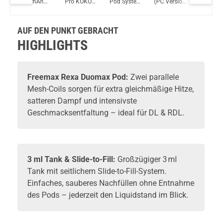
490mAh
Pro KOKO
Pod System
(PC Version)
Pod Kit
OneVape Air MOD 60 1500mAh 6,0ml Pod Kit Rot
2ml Pod
Pod Kit
Kit
Pod System
System Kit
Kit
AUF DEN PUNKT GEBRACHT
HIGHLIGHTS
Freemax Rexa Duomax Pod:
Zwei parallele
Mesh-Coils sorgen für extra gleichmäßige Hitze,
satteren Dampf und intensivste
Geschmacksentfaltung – ideal für DL & RDL.
3 ml Tank & Slide-to-Fill:
Großzügiger 3 ml
Tank mit seitlichem Slide-to-Fill-System.
Einfaches, sauberes Nachfüllen ohne Entnahme
des Pods – jederzeit den Liquidstand im Blick.