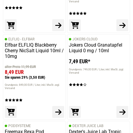
Versand
ELFLIQ - ELFBAR
JOKERS CLOUD
Elfbar ELFLIQ Blackberry
Jokers Cloud Granatapfel
Cherry NicSalt Liquid 10ml /
Liquid 0 mg / 10ml
10mg
7,49 EUR*
alter Preis 11,99 EUR
Grundpreis: 749,00 EUR / Liter
inkl. MwSt. zzgl.
8,49 EUR
Versand
Sie sparen 29%
(3,50 EUR)
Grundpreis: 849,00 EUR / Liter
inkl. MwSt. zzgl.
Versand
PODSYSTEME
DEXTER JUICE LAB
Freemax Rexa Pod
Dexter's Juice Lab Tropic