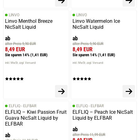
LINVO
LINVO
Linvo Menthol Breeze
Linvo Watermelon Ice
NicSalt Liquid
NicSalt Liquid
ab
ab
alter Preis 9,90 EUR
alter Preis 9,90 EUR
8,49 EUR
8,49 EUR
Sie sparen 14%
(1,41 EUR)
Sie sparen 14%
(1,41 EUR)
inkl. MwSt. zzgl. Versand
inkl. MwSt. zzgl. Versand
ELFLIQ - ELFBAR
ELFLIQ - ELFBAR
ELFLIQ – Kiwi Passion Fruit
ELFLIQ – Peach Ice NicSalt
Guava NicSalt Liquid by
Liquid by ELFBAR
ELFBAR
ab
ab
alter Preis 11,99 EUR