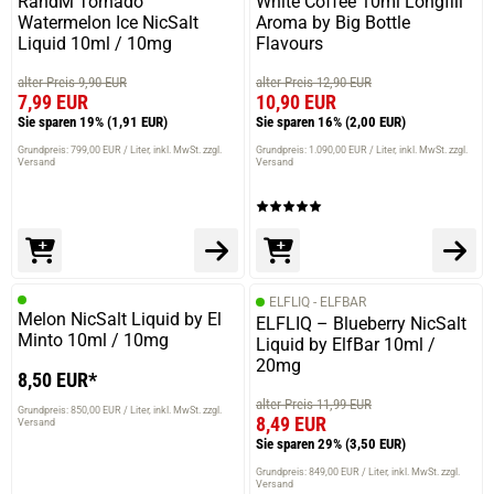
RandM Tornado
White Coffee 10ml Longfill
Watermelon Ice NicSalt
Aroma by Big Bottle
Liquid 10ml / 10mg
Flavours
alter Preis 9,90 EUR
alter Preis 12,90 EUR
7,99 EUR
10,90 EUR
Sie sparen 19%
(1,91 EUR)
Sie sparen 16%
(2,00 EUR)
Grundpreis: 799,00 EUR / Liter
inkl. MwSt. zzgl.
Grundpreis: 1.090,00 EUR / Liter
inkl. MwSt. zzgl.
Versand
Versand
ELFLIQ - ELFBAR
Melon NicSalt Liquid by El
ELFLIQ – Blueberry NicSalt
Minto 10ml / 10mg
Liquid by ElfBar 10ml /
20mg
8,50 EUR*
alter Preis 11,99 EUR
Grundpreis: 850,00 EUR / Liter
inkl. MwSt. zzgl.
8,49 EUR
Versand
Sie sparen 29%
(3,50 EUR)
Grundpreis: 849,00 EUR / Liter
inkl. MwSt. zzgl.
Versand