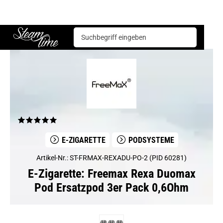
E-Zigarette
Podsysteme
Freemax Rexa Duomax Pod Ersatzpod 3er Pack 0,6Ohm
Steam time
E-ZIGARETTE
PODSYSTEME
Artikel-Nr.: ST-FRMAX-REXADU-PO-2 (PID 60281)
E-Zigarette: Freemax Rexa Duomax
Pod Ersatzpod 3er Pack 0,6Ohm