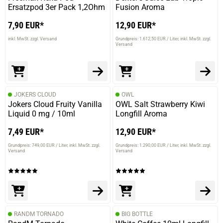
Ersatzpod 3er Pack 1,2Ohm
Fusion Aroma
7,90 EUR*
12,90 EUR*
inkl. MwSt. zzgl. Versand
Grundpreis: 1.612,50 EUR / Liter
inkl. MwSt. zzgl.
Versand
JOKERS CLOUD
OWL
Jokers Cloud Fruity Vanilla
OWL Salt Strawberry Kiwi
Liquid 0 mg / 10ml
Longfill Aroma
7,49 EUR*
12,90 EUR*
Grundpreis: 749,00 EUR / Liter
inkl. MwSt. zzgl.
Grundpreis: 1.290,00 EUR / Liter
inkl. MwSt. zzgl.
Versand
Versand
RANDM TORNADO
BIG BOTTLE