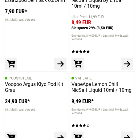
Ersatzpod 3er Pack 0,8Ohm
NicSalt Liquid by ElfBar
10ml / 10mg
7,90 EUR*
alter Preis 11,99 EUR
inkl. MwSt. zzgl. Versand
8,49 EUR
Sie sparen 29%
(3,50 EUR)
Grundpreis: 849,00 EUR / Liter
inkl. MwSt. zzgl.
Versand
PODSYSTEME
VAPEAPE
Voopoo Argus Klyc Pod Kit
VapeApe Lemon Chill
Grau
NicSalt Liquid 10ml / 10mg
24,90 EUR*
9,49 EUR*
inkl. MwSt. zzgl. Versand
Grundpreis: 949,00 EUR / Liter
inkl. MwSt. zzgl.
Versand