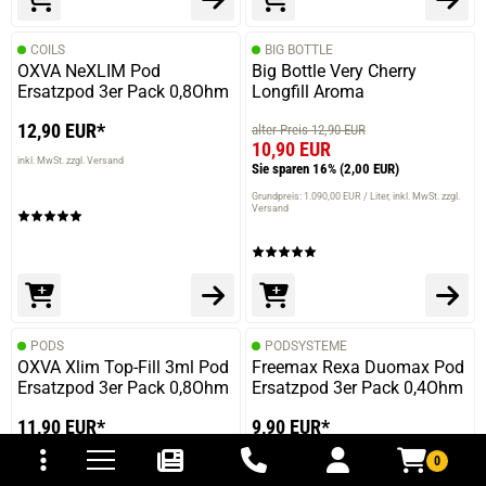
COILS
BIG BOTTLE
OXVA NeXLIM Pod
Big Bottle Very Cherry
Ersatzpod 3er Pack 0,8Ohm
Longfill Aroma
12,90 EUR*
alter Preis 12,90 EUR
10,90 EUR
inkl. MwSt. zzgl. Versand
Sie sparen 16%
(2,00 EUR)
Grundpreis: 1.090,00 EUR / Liter
inkl. MwSt. zzgl.
Versand
PODS
PODSYSTEME
OXVA Xlim Top-Fill 3ml Pod
Freemax Rexa Duomax Pod
Ersatzpod 3er Pack 0,8Ohm
Ersatzpod 3er Pack 0,4Ohm
tomaten
fer- und Versandkosten
11,90 EUR*
9,90 EUR*
inkl. MwSt. zzgl. Versand
inkl. MwSt. zzgl. Versand
0