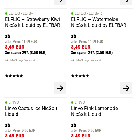
ELFLIQ - ELFBAR
ELFLIQ - ELFBAR
ELFLIQ – Strawberry Kiwi
ELFLIQ – Watermelon
NicSalt Liquid by ELFBAR
NicSalt Liquid by ELFBAR
ab
ab
alter Preis 11,99 EUR
alter Preis 11,99 EUR
8,49 EUR
8,49 EUR
Sie sparen 29%
(3,50 EUR)
Sie sparen 29%
(3,50 EUR)
inkl. MwSt. zzgl. Versand
inkl. MwSt. zzgl. Versand
LINVO
LINVO
Linvo Cactus Ice NicSalt
Linvo Pink Lemonade
Liquid
NicSalt Liquid
ab
ab
alter Preis 9,90 EUR
alter Preis 9,90 EUR
8,49 EUR
8,49 EUR