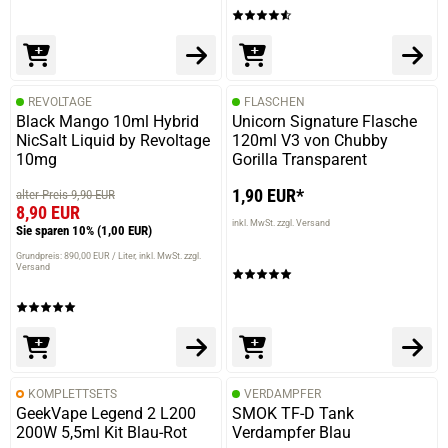
REVOLTAGE
FLASCHEN
Black Mango 10ml Hybrid
Unicorn Signature Flasche
NicSalt Liquid by Revoltage
120ml V3 von Chubby
10mg
Gorilla Transparent
1,90 EUR*
alter Preis 9,90 EUR
8,90 EUR
inkl. MwSt. zzgl. Versand
Sie sparen 10%
(1,00 EUR)
Grundpreis: 890,00 EUR / Liter
inkl. MwSt. zzgl.
Versand
KOMPLETTSETS
VERDAMPFER
GeekVape Legend 2 L200
SMOK TF-D Tank
200W 5,5ml Kit Blau-Rot
Verdampfer Blau