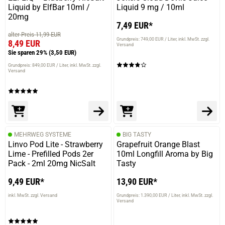
Liquid by ElfBar 10ml /
Liquid 9 mg / 10ml
20mg
7,49 EUR*
alter Preis 11,99 EUR
Grundpreis: 749,00 EUR / Liter
inkl. MwSt. zzgl.
8,49 EUR
Versand
Sie sparen 29%
(3,50 EUR)
Grundpreis: 849,00 EUR / Liter
inkl. MwSt. zzgl.
Versand
MEHRWEG SYSTEME
BIG TASTY
Linvo Pod Lite - Strawberry
Grapefruit Orange Blast
Lime - Prefilled Pods 2er
10ml Longfill Aroma by Big
Pack - 2ml 20mg NicSalt
Tasty
9,49 EUR*
13,90 EUR*
inkl. MwSt. zzgl. Versand
Grundpreis: 1.390,00 EUR / Liter
inkl. MwSt. zzgl.
Versand