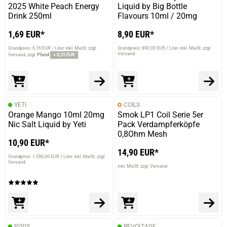
2025 White Peach Energy
Liquid by Big Bottle
Drink 250ml
Flavours 10ml / 20mg
1,69 EUR*
8,90 EUR*
Grundpreis: 6,76 EUR / Liter
inkl. MwSt. zzgl.
Grundpreis: 890,00 EUR / Liter
inkl. MwSt. zzgl.
Versand
Versand
zzgl.
Pfand
+ 0,25 EUR
YETI
COILS
Orange Mango 10ml 20mg
Smok LP1 Coil Serie 5er
Nic Salt Liquid by Yeti
Pack Verdampferköpfe
0,8Ohm Mesh
10,90 EUR*
14,90 EUR*
Grundpreis: 1.090,00 EUR / Liter
inkl. MwSt. zzgl.
Versand
inkl. MwSt. zzgl. Versand
PODS
REVOLTAGE