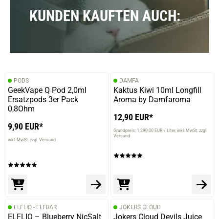
KUNDEN KAUFTEN AUCH:
PODS
DAMFA
GeekVape Q Pod 2,0ml
Kaktus Kiwi 10ml Longfill
Ersatzpods 3er Pack
Aroma by Damfaroma
0,8Ohm
12,90 EUR*
9,90 EUR*
Grundpreis: 1.290,00 EUR / Liter
inkl. MwSt. zzgl.
Versand
inkl. MwSt. zzgl. Versand
ELFLIQ - ELFBAR
JOKERS CLOUD
ELFLIQ – Blueberry NicSalt
Jokers Cloud Devils Juice