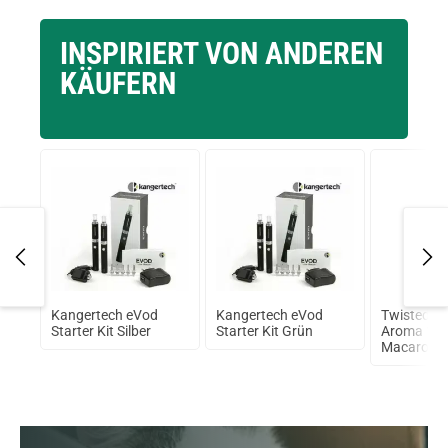
INSPIRIERT VON ANDEREN
KÄUFERN
Kangertech eVod
Kangertech eVod
Twisted V
L
Starter Kit Silber
Starter Kit Grün
Aroma 10m
Macaroon