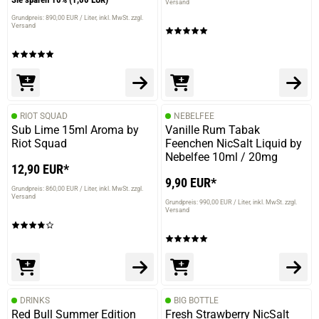
Versand
Grundpreis: 890,00 EUR / Liter
inkl. MwSt. zzgl.
Versand
RIOT SQUAD
NEBELFEE
Sub Lime 15ml Aroma by
Vanille Rum Tabak
Riot Squad
Feenchen NicSalt Liquid by
Nebelfee 10ml / 20mg
12,90 EUR*
9,90 EUR*
Grundpreis: 860,00 EUR / Liter
inkl. MwSt. zzgl.
Versand
Grundpreis: 990,00 EUR / Liter
inkl. MwSt. zzgl.
Versand
DRINKS
BIG BOTTLE
Red Bull Summer Edition
Fresh Strawberry NicSalt