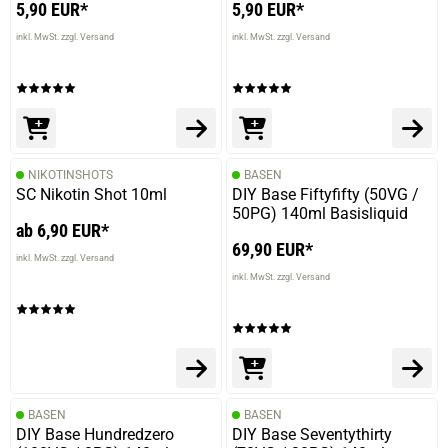
5,90 EUR*
5,90 EUR*
inkl. MwSt. zzgl. Versand
inkl. MwSt. zzgl. Versand
28.05.2021 — via
Trustedshops.de
Willi S.
verifizierter Onlinekauf.
Habe ich so noch nie probiert. Was neues, aber ich find es
gut.
NIKOTINSHOTS
BASEN
SC Nikotin Shot 10ml
DIY Base Fiftyfifty (50VG /
50PG) 140ml Basisliquid
ab 6,90 EUR*
69,90 EUR*
inkl. MwSt. zzgl. Versand
inkl. MwSt. zzgl. Versand
BASEN
BASEN
DIY Base Hundredzero
DIY Base Seventythirty