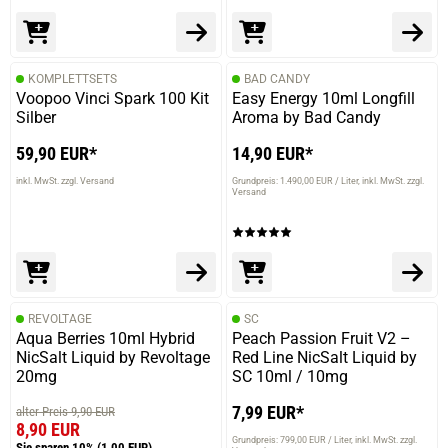
KOMPLETTSETS
BAD CANDY
Voopoo Vinci Spark 100 Kit
Easy Energy 10ml Longfill
Silber
Aroma by Bad Candy
59,90 EUR*
14,90 EUR*
inkl. MwSt. zzgl. Versand
Grundpreis: 1.490,00 EUR / Liter
inkl. MwSt. zzgl.
Versand
REVOLTAGE
SC
Aqua Berries 10ml Hybrid
Peach Passion Fruit V2 –
NicSalt Liquid by Revoltage
Red Line NicSalt Liquid by
20mg
SC 10ml / 10mg
7,99 EUR*
alter Preis 9,90 EUR
8,90 EUR
Grundpreis: 799,00 EUR / Liter
inkl. MwSt. zzgl.
Sie sparen 10%
(1,00 EUR)