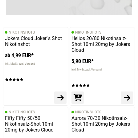
Geschrieben von
Dennis M.
am 28.09.2022
Die bewertungen auf anderen seiten haben mir
zugesprochen da es hiess der geschmack soll hier sehr
intensiv sein. Kann das bei 20ml aroma, 10ml shot, und
NIKOTINSHOTS
NIKOTINSHOTS
40ml base nicht dampfen. Der geschmack ist so brutal
Jokers Cloud Joker`s Shot
Helios 20/80 Nikotinsalz-
stark es wird halt schon ekelig. Sollte man definitiv
Nikotinshot
Shot 10ml 20mg by Jokers
halbieren bzw. mit doppel so viel base mischen. Das dann
Cloud
aber nicht mehr in der 60ml flasche. Davon abgesehen,
ab 4,99 EUR*
schmeckts sehr stark nach zitrone, eher wenig lychee.
5,90 EUR*
inkl. MwSt. zzgl. Versand
Schmeckt halt wie ein bonbon. In der richtigen mische, ist
inkl. MwSt. zzgl. Versand
es nicht schlecht.
15.07.2022 — via
Trustedshops.de
Heike P.
NIKOTINSHOTS
NIKOTINSHOTS
verifizierter Onlinekauf.
Fifty Fifty 50/50
Aurora 70/30 Nikotinsalz-
Nikotinsalz-Shot 10ml
Shot 10ml 20mg by Jokers
Lecker
20mg by Jokers Cloud
Cloud