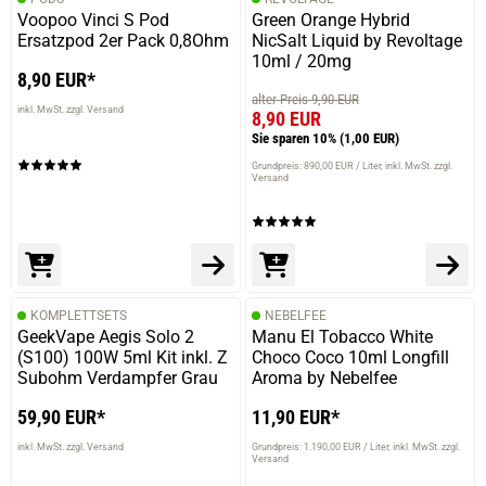
Voopoo Vinci S Pod
Green Orange Hybrid
Ersatzpod 2er Pack 0,8Ohm
NicSalt Liquid by Revoltage
10ml / 20mg
8,90 EUR*
alter Preis 9,90 EUR
inkl. MwSt. zzgl. Versand
8,90 EUR
Sie sparen 10%
(1,00 EUR)
Grundpreis: 890,00 EUR / Liter
inkl. MwSt. zzgl.
Versand
KOMPLETTSETS
NEBELFEE
GeekVape Aegis Solo 2
Manu El Tobacco White
(S100) 100W 5ml Kit inkl. Z
Choco Coco 10ml Longfill
Subohm Verdampfer Grau
Aroma by Nebelfee
59,90 EUR*
11,90 EUR*
inkl. MwSt. zzgl. Versand
Grundpreis: 1.190,00 EUR / Liter
inkl. MwSt. zzgl.
Versand