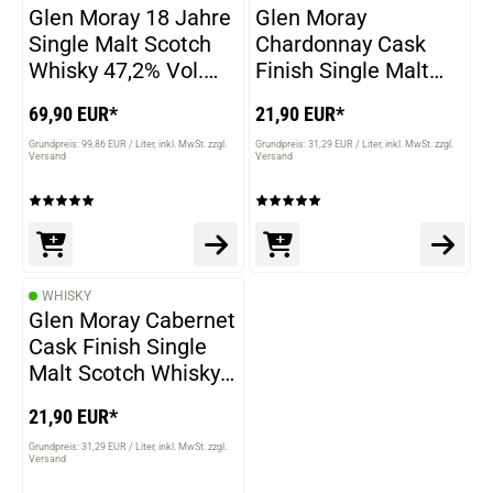
Glen Moray 18 Jahre
Glen Moray
Single Malt Scotch
Chardonnay Cask
Whisky 47,2% Vol.
Finish Single Malt
700ml
Scotch Whisky 40%
69,90 EUR*
21,90 EUR*
Vol. 700ml
Grundpreis: 99,86 EUR / Liter
inkl. MwSt. zzgl.
Grundpreis: 31,29 EUR / Liter
inkl. MwSt. zzgl.
Versand
Versand
WHISKY
Glen Moray Cabernet
Cask Finish Single
Malt Scotch Whisky
40% Vol. 700ml
21,90 EUR*
Grundpreis: 31,29 EUR / Liter
inkl. MwSt. zzgl.
Versand