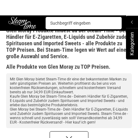
Glen Moray
Glen Moray Produkte findest du bei Steam-Time - Dein
Steam time
Kategorien
Händler für E-Zigaretten, E-Liquids und Zubehör zudem
To
Spirituosen und Imported Sweets - alle Produkte zu
TOP Preisen. Bei Steam-Time legen wir Wert auf eine
große Auswahl und Service.
Alle Produkte von Glen Moray zu TOP Preisen.
Mit Glen Moray bietet Steam-Time dir eine der bekanntesten Marken zu
sehr günstigsten Preisen an. Weiterhin profitierst du bei uns von
kostenfreien Rücksendungen, schnellem und kostenfreiem Versand
bereits ab nur 34,99 EUR Einkaufswert.
Kaufe Glen Moray bei Steam-Time.de - Deinem Händler für E-Zigaretten,
E-Liquids und Zubehör zudem Spirituosen und Imported Sweets - und
erlebe das bestmögliche Produkterlebnis.
Glen Moray bei Steam-Time.de - Dein Händler für E-Zigaretten, E-Liquids
und Zubehör zudem Spirituosen und Imported Sweets. Steam-Time.de -
wenns schnell und zuverlässig sein soll! Versandkostenfrei ab 34,99
EUR - Kostenfreier Rückversand! - Hier kauf ich gern!