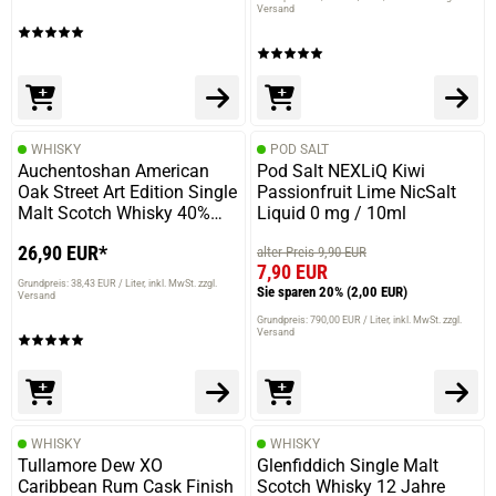
Versand
WHISKY
POD SALT
Auchentoshan American
Pod Salt NEXLiQ Kiwi
Oak Street Art Edition Single
Passionfruit Lime NicSalt
Malt Scotch Whisky 40%
Liquid 0 mg / 10ml
Vol. 700ml
26,90 EUR*
alter Preis 9,90 EUR
7,90 EUR
Grundpreis: 38,43 EUR / Liter
inkl. MwSt. zzgl.
Sie sparen 20%
(2,00 EUR)
Versand
Grundpreis: 790,00 EUR / Liter
inkl. MwSt. zzgl.
Versand
WHISKY
WHISKY
Tullamore Dew XO
Glenfiddich Single Malt
Caribbean Rum Cask Finish
Scotch Whisky 12 Jahre