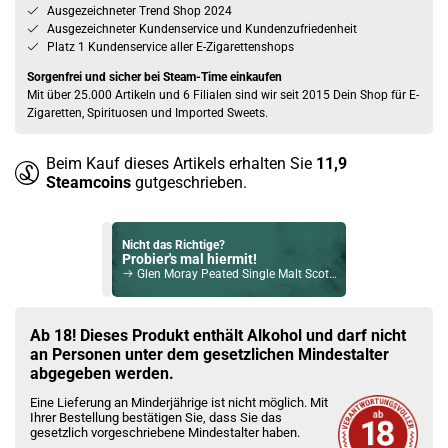
Ausgezeichneter Trend Shop 2024
Ausgezeichneter Kundenservice und Kundenzufriedenheit
Platz 1 Kundenservice aller E-Zigarettenshops
Sorgenfrei und sicher bei Steam-Time einkaufen
Mit über 25.000 Artikeln und 6 Filialen sind wir seit 2015 Dein Shop für E-
Zigaretten, Spirituosen und Imported Sweets.
Beim Kauf dieses Artikels erhalten Sie
11,9
Steamcoins
gutgeschrieben.
Nicht das Richtige?
Probier's mal hiermit!
Glen Moray Peated Single Malt Scotch Whisky 40% Vol. 700ml
Bock auf was Neues?
Check das mal!
Ab 18! Dieses Produkt enthält Alkohol und darf nicht
Solrosa Aperitivo Aranica Rossa 15% Vol. 700ml
an Personen unter dem gesetzlichen Mindestalter
abgegeben werden.
Du willst Kröten sparen?
Eine Lieferung an Minderjährige ist nicht möglich. Mit
Schau mal hier!
Ihrer Bestellung bestätigen Sie, dass Sie das
Ijoy Luna 1,4ml 350mAh Pod System Kit Ocean Blue
gesetzlich vorgeschriebene Mindestalter haben.