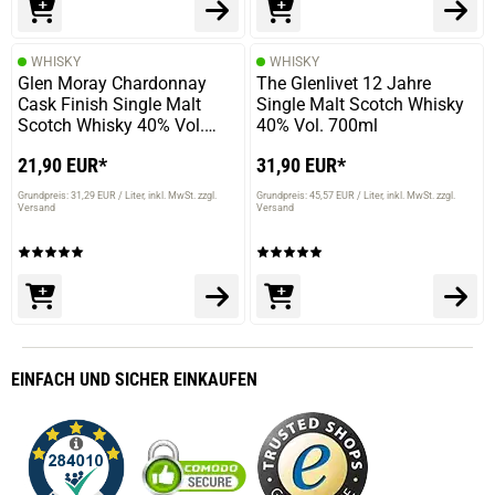
WHISKY
WHISKY
Glen Moray Chardonnay
The Glenlivet 12 Jahre
Cask Finish Single Malt
Single Malt Scotch Whisky
Scotch Whisky 40% Vol.
40% Vol. 700ml
700ml
21,90 EUR*
31,90 EUR*
Grundpreis: 31,29 EUR / Liter
inkl. MwSt. zzgl.
Grundpreis: 45,57 EUR / Liter
inkl. MwSt. zzgl.
Versand
Versand
EINFACH
UND SICHER
EINKAUFEN