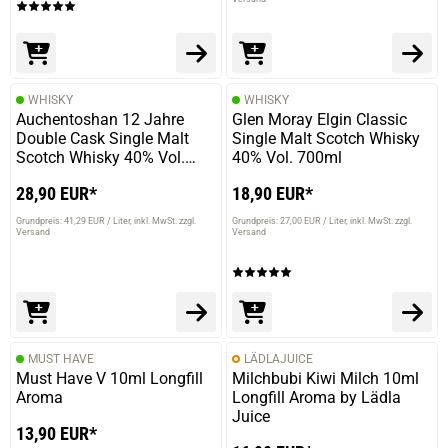
WHISKY
WHISKY
Auchentoshan 12 Jahre
Glen Moray Elgin Classic
Double Cask Single Malt
Single Malt Scotch Whisky
Scotch Whisky 40% Vol.
40% Vol. 700ml
700ml
28,90 EUR*
18,90 EUR*
Grundpreis: 41,29 EUR / Liter
inkl. MwSt. zzgl.
Grundpreis: 27,00 EUR / Liter
inkl. MwSt. zzgl.
Versand
Versand
MUST HAVE
LÄDLAJUICE
Must Have V 10ml Longfill
Milchbubi Kiwi Milch 10ml
Aroma
Longfill Aroma by Lädla
Juice
13,90 EUR*