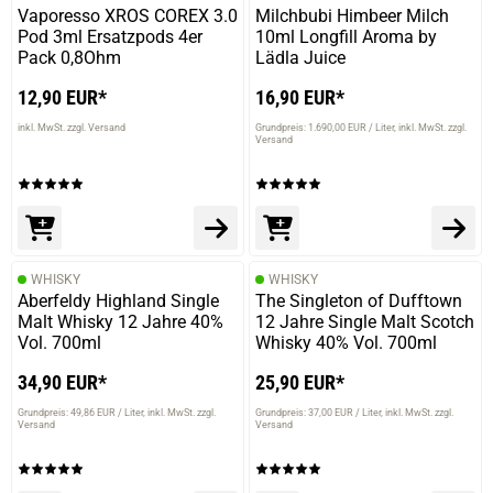
Vaporesso XROS COREX 3.0
Milchbubi Himbeer Milch
Pod 3ml Ersatzpods 4er
10ml Longfill Aroma by
Pack 0,8Ohm
Lädla Juice
12,90 EUR*
16,90 EUR*
inkl. MwSt. zzgl. Versand
Grundpreis: 1.690,00 EUR / Liter
inkl. MwSt. zzgl.
Versand
WHISKY
WHISKY
Aberfeldy Highland Single
The Singleton of Dufftown
Malt Whisky 12 Jahre 40%
12 Jahre Single Malt Scotch
Vol. 700ml
Whisky 40% Vol. 700ml
34,90 EUR*
25,90 EUR*
Grundpreis: 49,86 EUR / Liter
inkl. MwSt. zzgl.
Grundpreis: 37,00 EUR / Liter
inkl. MwSt. zzgl.
Versand
Versand