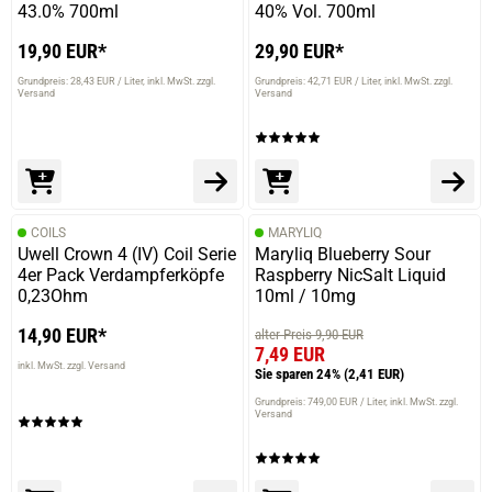
43.0% 700ml
40% Vol. 700ml
19,90 EUR*
29,90 EUR*
Grundpreis: 28,43 EUR / Liter
inkl. MwSt. zzgl.
Grundpreis: 42,71 EUR / Liter
inkl. MwSt. zzgl.
Versand
Versand
COILS
MARYLIQ
Uwell Crown 4 (IV) Coil Serie
Maryliq Blueberry Sour
4er Pack Verdampferköpfe
Raspberry NicSalt Liquid
0,23Ohm
10ml / 10mg
14,90 EUR*
alter Preis 9,90 EUR
7,49 EUR
inkl. MwSt. zzgl. Versand
Sie sparen 24%
(2,41 EUR)
Grundpreis: 749,00 EUR / Liter
inkl. MwSt. zzgl.
Versand