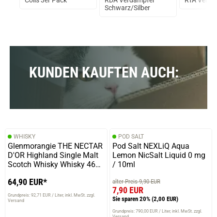
Pod
Coils 3er Pack
RDA Verdampfer
RTA Verda
ra
Schwarz/Silber
KUNDEN KAUFTEN AUCH:
WHISKY
POD SALT
Glenmorangie THE NECTAR
Pod Salt NEXLiQ Aqua
D'OR Highland Single Malt
Lemon NicSalt Liquid 0 mg
Scotch Whisky Whisky 46%
/ 10ml
Vol. 700ml
64,90 EUR*
alter Preis 9,90 EUR
7,90 EUR
Grundpreis: 92,71 EUR / Liter
inkl. MwSt. zzgl.
Sie sparen 20%
(2,00 EUR)
Versand
Grundpreis: 790,00 EUR / Liter
inkl. MwSt. zzgl.
Versand