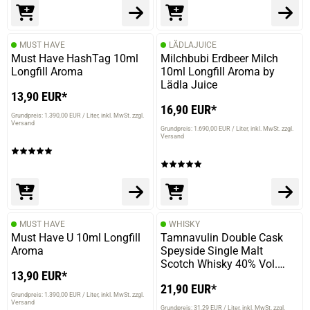
prev
next
MUST HAVE
LÄDLAJUICE
Must Have HashTag 10ml
Milchbubi Erdbeer Milch
Longfill Aroma
10ml Longfill Aroma by
Lädla Juice
13,90 EUR*
16,90 EUR*
Grundpreis: 1.390,00 EUR / Liter
inkl. MwSt. zzgl.
Versand
Grundpreis: 1.690,00 EUR / Liter
inkl. MwSt. zzgl.
Versand
MUST HAVE
WHISKY
Must Have U 10ml Longfill
Tamnavulin Double Cask
Aroma
Speyside Single Malt
Scotch Whisky 40% Vol.
13,90 EUR*
700ml
21,90 EUR*
Grundpreis: 1.390,00 EUR / Liter
inkl. MwSt. zzgl.
Versand
Grundpreis: 31,29 EUR / Liter
inkl. MwSt. zzgl.