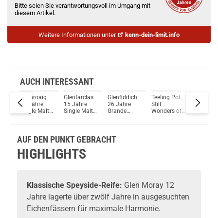
Bitte seien Sie verantwortungsvoll im Umgang mit
diesem Artikel.
Weitere Informationen unter
kenn-dein-limit.info
AUCH INTERESSANT
an
Laphroaig
Glenfarclas
Glenfiddich
Teeling Pot
Tominto
15 Jahre
15 Jahre
26 Jahre
Still
Tlath Si
Single Malt
Single Malt
Grande
Wonders of
Malt Sco
ay
Scotch
Scotch
Couronne
Wood
Whisky 
alt
Whisky 46%
Whisky 46%
Single Malt
Second
Vol. 70
Vol. 700ml
Vol. 700ml
Scotch
Edition Irish
57%
AUF DEN PUNKT GEBRACHT
Whisky
Whiskey
ml
43,8% Vol.
50% Vol.
HIGHLIGHTS
700ml
700ml
Klassische Speyside-Reife:
Glen Moray
12
Jahre lagerte über zwölf Jahre in ausgesuchten
Eichenfässern für maximale Harmonie.