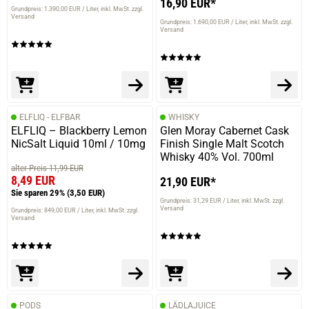
16,90 EUR*
Grundpreis: 1.390,00 EUR / Liter
inkl. MwSt. zzgl.
Versand
Grundpreis: 1.690,00 EUR / Liter
inkl. MwSt. zzgl.
Versand
ELFLIQ - ELFBAR
WHISKY
ELFLIQ – Blackberry Lemon
Glen Moray Cabernet Cask
NicSalt Liquid 10ml / 10mg
Finish Single Malt Scotch
Whisky 40% Vol. 700ml
alter Preis 11,99 EUR
8,49 EUR
21,90 EUR*
Sie sparen 29%
(3,50 EUR)
Grundpreis: 31,29 EUR / Liter
inkl. MwSt. zzgl.
Versand
Grundpreis: 849,00 EUR / Liter
inkl. MwSt. zzgl.
Versand
PODS
LÄDLAJUICE