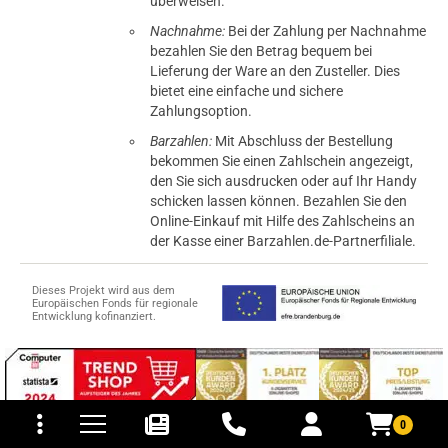
überweisen.
Nachnahme:
Bei der Zahlung per Nachnahme
bezahlen Sie den Betrag bequem bei
Lieferung der Ware an den Zusteller. Dies
bietet eine einfache und sichere
Zahlungsoption.
Barzahlen:
Mit Abschluss der Bestellung
bekommen Sie einen Zahlschein angezeigt,
den Sie sich ausdrucken oder auf Ihr Handy
schicken lassen können. Bezahlen Sie den
Online-Einkauf mit Hilfe des Zahlscheins an
der Kasse einer Barzahlen.de-Partnerfiliale.
Dieses Projekt wird aus dem
Europäischen Fonds für regionale
Entwicklung kofinanziert.
tomaten
fer- und Versandkosten
0
© 2015-2026 PB-ViGoods GmbH