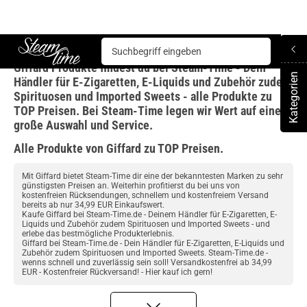
Giffard
Giffard Produkte findest du bei Steam-Time - Dein
Steam time
Kategorien
Händler für E-Zigaretten, E-Liquids und Zubehör zudem
To
Spirituosen und Imported Sweets - alle Produkte zu
TOP Preisen. Bei Steam-Time legen wir Wert auf eine
große Auswahl und Service.
Alle Produkte von Giffard zu TOP Preisen.
Mit Giffard bietet Steam-Time dir eine der bekanntesten Marken zu sehr
günstigsten Preisen an. Weiterhin profitierst du bei uns von
kostenfreien Rücksendungen, schnellem und kostenfreiem Versand
bereits ab nur 34,99 EUR Einkaufswert.
Kaufe Giffard bei Steam-Time.de - Deinem Händler für E-Zigaretten, E-
Liquids und Zubehör zudem Spirituosen und Imported Sweets - und
erlebe das bestmögliche Produkterlebnis.
Giffard bei Steam-Time.de - Dein Händler für E-Zigaretten, E-Liquids und
Zubehör zudem Spirituosen und Imported Sweets. Steam-Time.de -
wenns schnell und zuverlässig sein soll! Versandkostenfrei ab 34,99
EUR - Kostenfreier Rückversand! - Hier kauf ich gern!