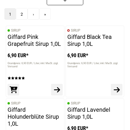
1
2
›
»
SIRUP
SIRUP
Giffard Pink
Giffard Black Tea
Grapefruit Sirup 1,0L
Sirup 1,0L
6,90 EUR*
6,90 EUR*
Grundpreis: 6,90 EUR / Liter
inkl. MwSt. zzgl.
Grundpreis: 6,90 EUR / Liter
inkl. MwSt. zzgl.
Versand
Versand
SIRUP
SIRUP
Giffard
Giffard Lavendel
Holunderblüte Sirup
Sirup 1,0L
1,0L
6,90 EUR*