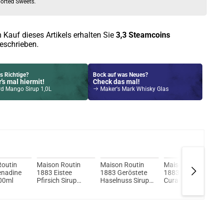
orted Sweets.
 Kauf dieses Artikels erhalten Sie
3,3
Steamcoins
eschrieben.
s Richtige?
Bock auf was Neues?
's mal hiermit!
Check das mal!
rd Mango Sirup 1,0L
Maker‘s Mark Whisky Glas
Kröten sparen?
l hier!
uch Pod System 1,5ml 500mAh Kit Gold
Routin
Maison Routin
Maison Routin
Maison Routin
enadine
1883 Eistee
1883 Geröstete
1883 Blue
00ml
Pfirsich Sirup
Haselnuss Sirup
Curaçao Sirup
1000ml
1000ml
1000ml