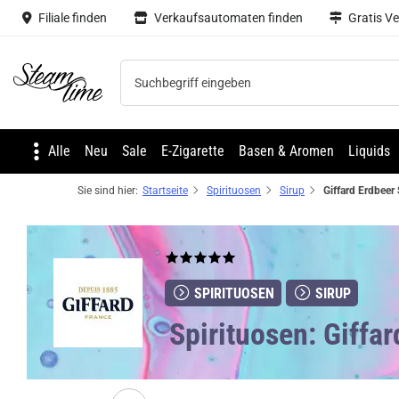
Filiale finden
Verkaufsautomaten finden
Gratis V
Steam time
Alle
Neu
Sale
E-Zigarette
Basen & Aromen
Liquids
Sie sind hier:
Startseite
Spirituosen
Sirup
SPIRITUOSEN
SIRUP
Spirituosen: Giffar