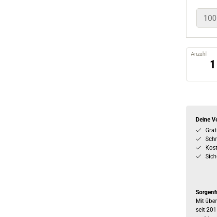
100
Anzahl
Deine Vo
Grat
Schn
Kos
Sich
Sorgenf
Mit über
seit 201