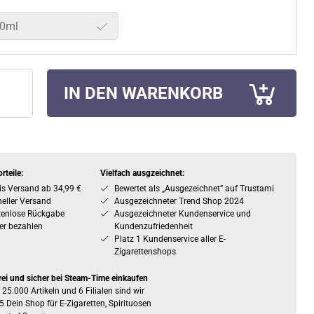
0ml
IN DEN WARENKORB
rteile:
Vielfach ausgzeichnet:
is Versand ab 34,99 €
Bewertet als „Ausgezeichnet” auf Trustami
eller Versand
Ausgezeichneter Trend Shop 2024
tenlose Rückgabe
Ausgezeichneter Kundenservice und
er bezahlen
Kundenzufriedenheit
Platz 1 Kundenservice aller E-
Zigarettenshops
rei und sicher bei Steam-Time einkaufen
 25.000 Artikeln und 6 Filialen sind wir
5 Dein Shop für E-Zigaretten, Spirituosen