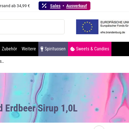
ersand ab 34,99 €
Sales
Ausverkauf
Zubehör
Weitere
Spirituosen
Sweets & Candies
Giffard Erdbeer Sirup 1,0L
d Erdbeer Sirup 1,0L