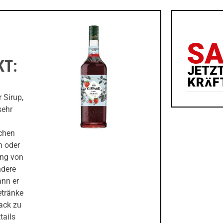
KT:
 Sirup,
sehr
ichen
n oder
ung von
ndere
ann er
etränke
ack zu
tails