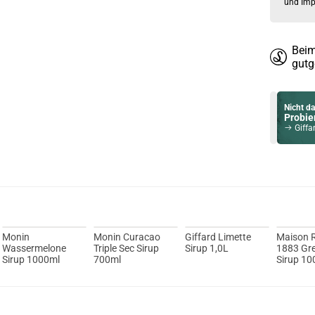
und Imp
Beim
gutg
Nicht da
Probier
Giffa
Du willst 
Schau ma
Asvape To
Monin
Monin Curacao
Giffard Limette
Maison 
Wassermelone
Triple Sec Sirup
Sirup 1,0L
1883 Gr
Sirup 1000ml
700ml
Sirup 10