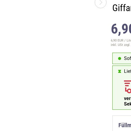
Giffa
6,9
6,90 EUR / Lit
inkl. USt
zzgl
Sof
Lie
ve
Se
Füll