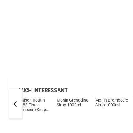
AUCH INTERESSANT
scus
Maison Routin
Monin Grenadine
Monin Brombeere
ml
1883 Eistee
Sirup 1000ml
Sirup 1000ml
Himbeere Sirup
1000ml