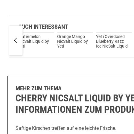
AUCH INTERESSANT
it
Watermelon
Orange Mango
YeTi Overdosed
NicSalt Liquid by
NicSalt Liquid by
Blueberry Razz
Yeti
Yeti
Ice NicSalt Liquid
uid
MEHR ZUM THEMA
CHERRY NICSALT LIQUID BY YE
INFORMATIONEN ZUM PRODU
Saftige Kirschen treffen auf eine leichte Frische.