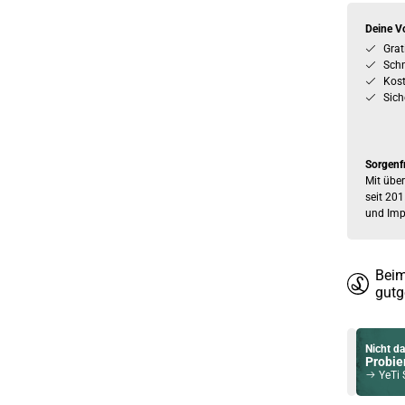
Deine Vo
Grat
Schn
Kos
Sich
Sorgenf
Mit über
seit 201
und Imp
Beim
gutg
Nicht da
Probier
YeTi Sum