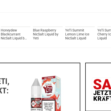
Du willst 
Schau ma
Suorin T
Honeydew
Blue Raspberry
YeTi Summit
YeTi Su
Blackcurrant
NicSalt Liquid by
Lemon Lime Ice
Cherry Ic
NicSalt Liquid by
Yeti
NicSalt Liquid
Liquid
Yeti
TI,
KT: