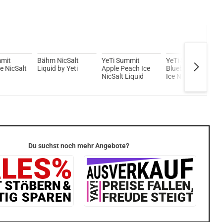
Kröten sparen?
l hier!
rio85 5ml 85 W Pod System Kit Rot
mmit
Bähm NicSalt
YeTi Summit
YeTi Summit
e NicSalt
Liquid by Yeti
Apple Peach Ice
Blueberry Peach
NicSalt Liquid
Ice NicSalt Liquid
Du suchst noch mehr Angebote?