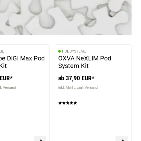
ME
PODSYSTEME
e DIGI Max Pod
OXVA NeXLIM Pod
Kit
System Kit
 EUR*
ab 37,90 EUR*
l. Versand
inkl. MwSt. zzgl. Versand