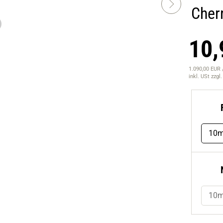
Cherr
10,
1.090,00 EUR /
inkl. USt
zzgl
10m
10