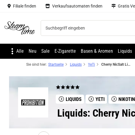
Filiale finden
Verkaufsautomaten finden
Gratis V
Steam time
Alle
Neu
Sale
E-Zigarette
Basen & Aromen
Liquids
Sie sind hier:
Startseite
Liquids
YeTi
Cherry NicSalt Liquid by Yeti
LIQUIDS
YETI
NIKOTI
Liquids: Cherry Nic