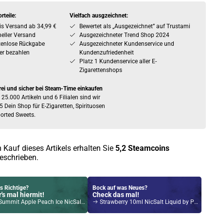
rteile:
Vielfach ausgzeichnet:
is Versand ab 34,99 €
Bewertet als „Ausgezeichnet” auf Trustami
eller Versand
Ausgezeichneter Trend Shop 2024
tenlose Rückgabe
Ausgezeichneter Kundenservice und
er bezahlen
Kundenzufriedenheit
Platz 1 Kundenservice aller E-
Zigarettenshops
rei und sicher bei Steam-Time einkaufen
 25.000 Artikeln und 6 Filialen sind wir
5 Dein Shop für E-Zigaretten, Spirituosen
orted Sweets.
 Kauf dieses Artikels erhalten Sie
5,2
Steamcoins
eschrieben.
s Richtige?
Bock auf was Neues?
's mal hiermit!
Check das mal!
mit Apple Peach Ice NicSalt Liquid 10ml / 20mg
Strawberry 10ml NicSalt Liquid by Pod Salt 11mg