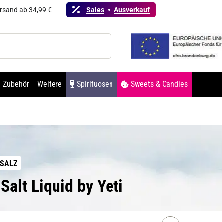
ersand ab 34,99 €
Sales
Ausverkauf
Zubehör
Weitere
Spirituosen
Sweets & Candies
NSALZ
Salt Liquid by Yeti