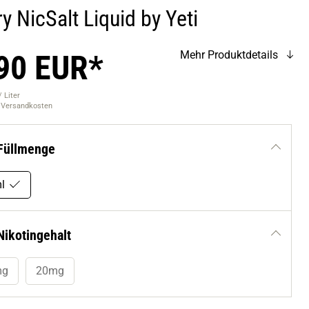
y NicSalt Liquid by Yeti
90 EUR*
Mehr Produktdetails
 Liter
. Versandkosten
Füllmenge
l
Nikotingehalt
mg
20mg