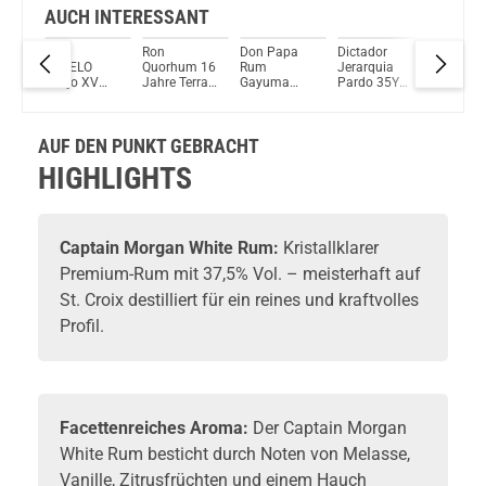
AUCH INTERESSANT
OF
RON
Ron
Don Papa
Dictador
Dictador
N
ABUELO
Quorhum 16
Rum
Jerarquia
Párrafo I
One
Anejo XV
Jahre Terra
Gayuma
Pardo 35YO
Pardo
ean
Napoleon
Nova Rum
40% 700 ml
Rum 40%
Vintage
um
Cognac
40% Vol.
Vol. 700ml
2004 R
Cask Finish
700ml
41% Vol.
AUF DEN PUNKT GEBRACHT
15 Anos
700ml
Rum 40%
HIGHLIGHTS
Vol. 700ml
Captain Morgan
White Rum:
Kristallklarer
Premium-Rum
mit 37,5% Vol. – meisterhaft auf
St. Croix destilliert für ein reines und kraftvolles
Profil.
Facettenreiches Aroma:
Der Captain Morgan
White Rum besticht durch Noten von Melasse,
Vanille, Zitrusfrüchten und einem Hauch