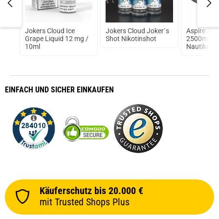
t
Jokers Cloud Ice
Jokers Cloud Joker`s
Aspire Zel
d
Grape Liquid 12 mg /
Shot Nikotinshot
2500mAh i
10ml
Nautilus 2 
EINFACH
UND SICHER
EINKAUFEN
Käuferschutz bis 20.000 €
mit Trusted Shops Plus