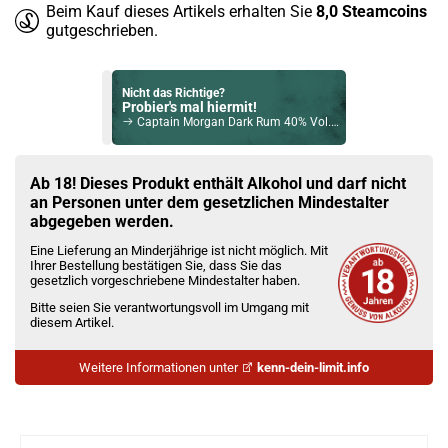
Beim Kauf dieses Artikels erhalten Sie
8,0
Steamcoins
gutgeschrieben.
Nicht das Richtige?
Probier's mal hiermit!
Captain Morgan Dark Rum 40% Vol. 700ml
Bock auf was Neues?
Check das mal!
Ab 18! Dieses Produkt enthält Alkohol und darf nicht
Old Pascas Caribbean Dark Rum 37,5% Vol. 700ml
an Personen unter dem gesetzlichen Mindestalter
abgegeben werden.
Du willst Kröten sparen?
Eine Lieferung an Minderjährige ist nicht möglich. Mit
Schau mal hier!
Ihrer Bestellung bestätigen Sie, dass Sie das
Vaptio Pado Pod System Kit Lila
gesetzlich vorgeschriebene Mindestalter haben.
Bitte seien Sie verantwortungsvoll im Umgang mit
diesem Artikel.
Weitere Informationen unter
kenn-dein-limit.info