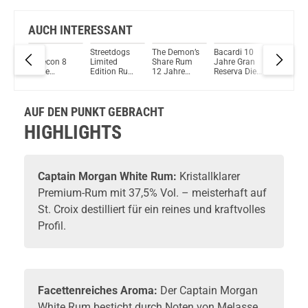
AUCH INTERESSANT
as
Rum
Streetdogs
The Demon’s
Bacardi 10
Clément
an
Malecon 8
Limited
Share Rum
Jahre Gran
Rhum V
um
Jahre
Edition Rum
12 Jahre
Reserva Diez
Rhum Vi
l.
Reserva
40% - 500ml
Geschenkset
Rum
Agricole
Superior
- Glas 40%
40%Vol.
Vol. 70
Rum 40%
Vol. 700ml
700ml
AUF DEN PUNKT GEBRACHT
Vol. 700ml
HIGHLIGHTS
Captain Morgan
White Rum:
Kristallklarer
Premium-Rum
mit 37,5% Vol. – meisterhaft auf
St. Croix destilliert für ein reines und kraftvolles
Profil.
Facettenreiches Aroma:
Der Captain Morgan
White Rum besticht durch Noten von Melasse,