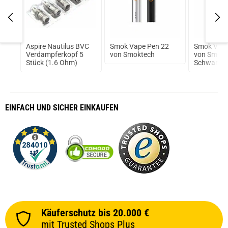
VC
Aspire Nautilus BVC
Smok Vape Pen 22
Smok Vape
Verdampferkopf 5
von Smoktech
von Smokt
Stück (1.6 Ohm)
Schwarz
EINFACH
UND SICHER
EINKAUFEN
Käuferschutz bis 20.000 €
mit Trusted Shops Plus