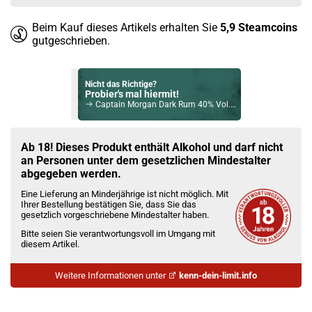
Beim Kauf dieses Artikels erhalten Sie
5,9
Steamcoins
gutgeschrieben.
Nicht das Richtige?
Probier's mal hiermit!
Captain Morgan Dark Rum 40% Vol. 700ml
Bock auf was Neues?
Check das mal!
Ab 18! Dieses Produkt enthält Alkohol und darf nicht
Remedy Spiced Rum 41,5% 700ml
an Personen unter dem gesetzlichen Mindestalter
abgegeben werden.
Du willst Kröten sparen?
Eine Lieferung an Minderjährige ist nicht möglich. Mit
Schau mal hier!
Ihrer Bestellung bestätigen Sie, dass Sie das
Ijoy Luna 1,4ml 350mAh Pod System Kit Ocean Blue
gesetzlich vorgeschriebene Mindestalter haben.
Bitte seien Sie verantwortungsvoll im Umgang mit
diesem Artikel.
Weitere Informationen unter
kenn-dein-limit.info