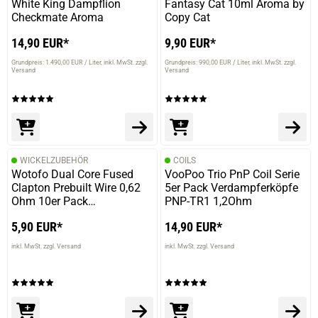
White King Dampflion
Fantasy Cat 10ml Aroma by
Checkmate Aroma
Copy Cat
14,90 EUR*
9,90 EUR*
Grundpreis: 1.490,00 EUR / Liter
inkl. MwSt. zzgl.
Grundpreis: 990,00 EUR / Liter
inkl. MwSt. zzgl.
Versand
Versand
WICKELZUBEHÖR
COILS
Wotofo Dual Core Fused
VooPoo Trio PnP Coil Serie
prev
next
Clapton Prebuilt Wire 0,62
5er Pack Verdampferköpfe
Ohm 10er Pack
PNP-TR1 1,2Ohm
Fertigwickelung
5,90 EUR*
14,90 EUR*
inkl. MwSt. zzgl. Versand
inkl. MwSt. zzgl. Versand