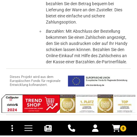
bezahlen Sie den Betrag bequem bei
Lieferung der Ware an den Zusteller. Dies
bietet eine einfache und sichere
Zahlungsoption.
Barzahlen:
Mit Abschluss der Bestellung
bekommen Sie einen Zahlschein angezeigt,
den Sie sich ausdrucken oder auf Ihr Handy
schicken lassen können. Bezahlen Sie den
Online-Einkauf mit Hilfe des Zahlscheins an
der Kasse einer Barzahlen.de-Partnerfiliale.
Dieses Projekt wird aus dem
Europäischen Fonds für regionale
Entwicklung kofinanziert.
tomaten
fer- und Versandkosten
© 2015-2026 PB-ViGoods GmbH
0
*Preise inkl. Mehrwertsteuer, zzgl.
Versandkosten
.