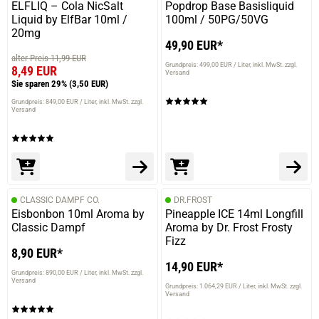
ELFLIQ – Cola NicSalt
Popdrop Base Basisliquid
Liquid by ElfBar 10ml /
100ml / 50PG/50VG
20mg
49,90 EUR*
alter Preis 11,99 EUR
Grundpreis: 499,00 EUR / Liter
inkl. MwSt. zzgl.
8,49 EUR
Versand
Sie sparen 29%
(3,50 EUR)
Grundpreis: 849,00 EUR / Liter
inkl. MwSt. zzgl.
Versand
CLASSIC DAMPF CO.
DR.FROST
Eisbonbon 10ml Aroma by
Pineapple ICE 14ml Longfill
Classic Dampf
Aroma by Dr. Frost Frosty
Fizz
8,90 EUR*
14,90 EUR*
Grundpreis: 890,00 EUR / Liter
inkl. MwSt. zzgl.
Versand
Grundpreis: 1.064,29 EUR / Liter
inkl. MwSt. zzgl.
Versand