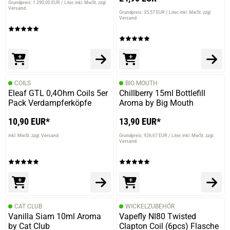
Grundpreis: 1.290,00 EUR / Liter
inkl. MwSt. zzgl.
Versand
Grundpreis: 35,57 EUR / Liter
inkl. MwSt. zzgl.
Versand
COILS
BIG MOUTH
Eleaf GTL 0,4Ohm Coils 5er
Chillberry 15ml Bottlefill
Pack Verdampferköpfe
Aroma by Big Mouth
10,90 EUR*
13,90 EUR*
inkl. MwSt. zzgl. Versand
Grundpreis: 926,67 EUR / Liter
inkl. MwSt. zzgl.
Versand
CAT CLUB
WICKELZUBEHÖR
Vanilla Siam 10ml Aroma
Vapefly NI80 Twisted
by Cat Club
Clapton Coil (6pcs) Flasche