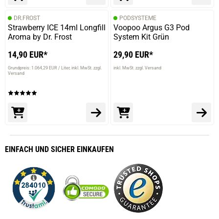
DR.FROST
PODSYSTEME
Strawberry ICE 14ml Longfill
Voopoo Argus G3 Pod
Aroma by Dr. Frost
System Kit Grün
14,90 EUR*
29,90 EUR*
Grundpreis: 1.064,29 EUR / Liter
inkl. MwSt. zzgl.
inkl. MwSt. zzgl. Versand
Versand
EINFACH
UND SICHER
EINKAUFEN