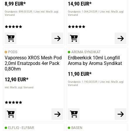
8,99 EUR*
14,90 EUR*
Grundpreis: 899,00 EUR / Liter
inkl. MwSt. zzgl.
Grundpreis: 1.064,29 EUR / Liter
inkl. MwSt. zzgl.
Versand
Versand
PODS
AROMA SYNDIKAT
Vaporesso XROS Mesh Pod
Erdbeerkick 10ml Longfill
2,0ml Ersatzpods 4er Pack
Aroma by Aroma Syndikat
0,8Ohm
11,90 EUR*
12,90 EUR*
Grundpreis: 1.190,00 EUR / Liter
inkl. MwSt. zzgl.
Versand
inkl. MwSt. zzgl. Versand
ELFLIQ - ELFBAR
BASEN