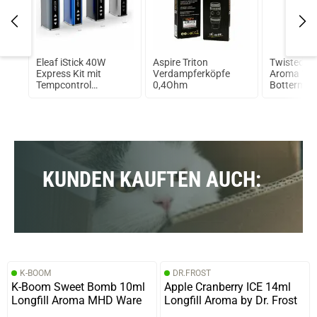
A
Eleaf iStick 40W
Aspire Triton
Twisted V
Express Kit mit
Verdampferköpfe
Aroma 10
Tempcontrol
0,4Ohm
Bottermelk
2600mAh Box Mod
RMS
KUNDEN KAUFTEN AUCH:
K-BOOM
DR.FROST
K-Boom Sweet Bomb 10ml
Apple Cranberry ICE 14ml
Longfill Aroma MHD Ware
Longfill Aroma by Dr. Frost