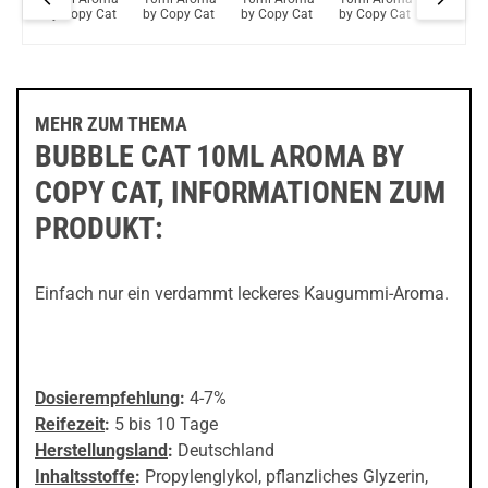
Schau mal hier!
oma
by Copy Cat
by Copy Cat
by Copy Cat
by Copy Cat
10ml A
Vaptio Pado Pod System Kit Blau
Cat
by Copy
MEHR ZUM THEMA
BUBBLE CAT 10ML AROMA BY
COPY CAT, INFORMATIONEN ZUM
PRODUKT:
Einfach nur ein verdammt leckeres Kaugummi-Aroma.
Dosierempfehlung
:
4-7%
Reifezeit
:
5 bis 10 Tage
Herstellungsland
:
Deutschland
Inhaltsstoffe
:
Propylenglykol, pflanzliches Glyzerin,