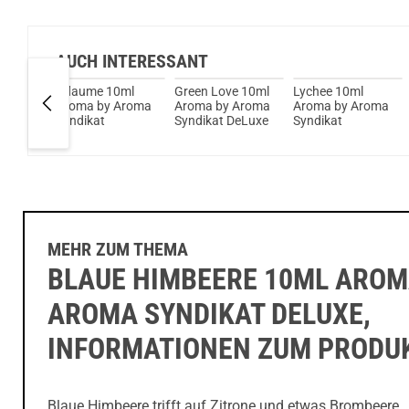
AUCH INTERESSANT
l
Pflaume 10ml
Green Love 10ml
Lychee 10ml
Aroma
Aroma by Aroma
Aroma by Aroma
Aroma by Aroma
Syndikat
Syndikat DeLuxe
Syndikat
MEHR ZUM THEMA
BLAUE HIMBEERE 10ML AROM
AROMA SYNDIKAT DELUXE,
INFORMATIONEN ZUM PRODU
Blaue Himbeere trifft auf Zitrone und etwas Brombeere.