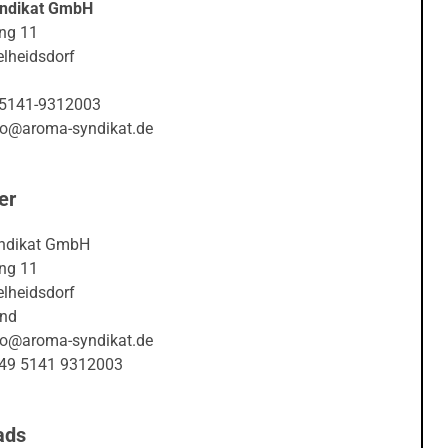
ndikat GmbH
ng 11
lheidsdorf
05141-9312003
nfo@aroma-syndikat.de
er
ndikat GmbH
ng 11
lheidsdorf
and
nfo@aroma-syndikat.de
+49 5141 9312003
ads