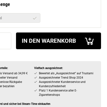
menge
l
IN DEN WARENKORB
rteile:
Vielfach ausgzeichnet:
is Versand ab 34,99 €
Bewertet als „Ausgezeichnet” auf Trustami
eller Versand
Ausgezeichneter Trend Shop 2024
tenlose Rückgabe
Ausgezeichneter Kundenservice und
er bezahlen
Kundenzufriedenheit
Platz 1 Kundenservice aller E-
Zigarettenshops
rei und sicher bei Steam-Time einkaufen