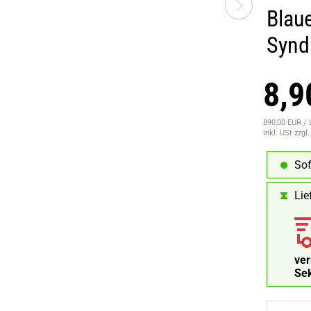
Blau
Synd
8,9
890,00 EUR / 
inkl. USt
zzgl
Sof
Lie
ve
Se