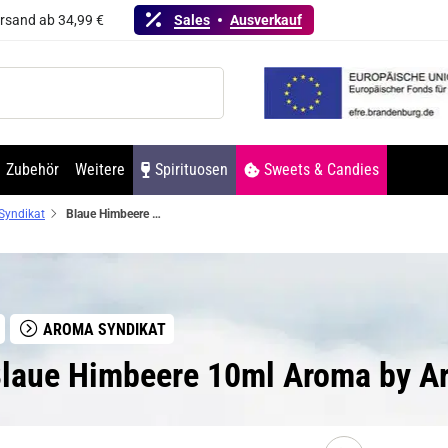
ersand ab 34,99 €
Sales
Ausverkauf
Zubehör
Weitere
Spirituosen
Sweets & Candies
Syndikat
Blaue Himbeere 10ml Aroma by Aroma Syndikat DeLuxe
AROMA SYNDIKAT
laue Himbeere 10ml Aroma by A