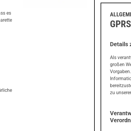
ass es
ALLGEME
arette
GPRS
Details 
Als veran
großen We
Vorgaben.
Informati
bereitzust
rliche
zu unseren
Verantw
Verord