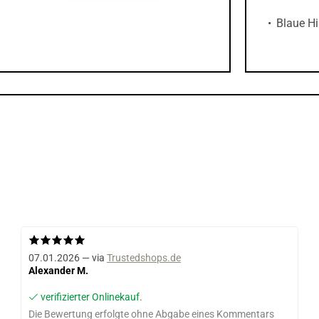
Blaue H
07.01.2026 — via
Trustedshops.de
Alexander M.
verifizierter Onlinekauf.
Die Bewertung erfolgte ohne Abgabe eines Kommentars