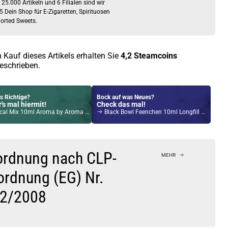
 25.000 Artikeln und 6 Filialen sind wir
5 Dein Shop für E-Zigaretten, Spirituosen
orted Sweets.
 Kauf dieses Artikels erhalten Sie
4,2
Steamcoins
eschrieben.
s Richtige?
Bock auf was Neues?
's mal hiermit!
Check das mal!
l Mix 10ml Aroma by Aroma Syndikat DeLuxe
Black Bowl Feenchen 10ml Longfill Aroma by Nebelfee
Kröten sparen?
l hier!
 40 Watt 4ml 1200mAh Pod System Kit Tide
ordnung nach CLP-
MEHR
ordnung (EG) Nr.
2/2008