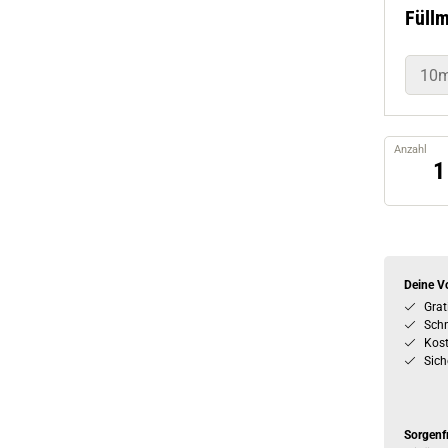
Füll
10m
Anzahl
Deine Vo
Grat
Schn
Kos
Sich
Sorgenf