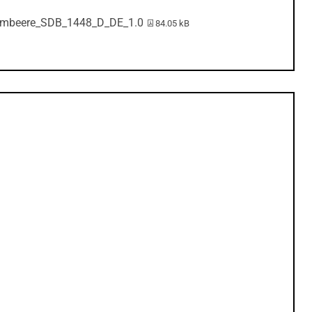
PDF-Datei:
imbeere_SDB_1448_D_DE_1.0
84.05 kB