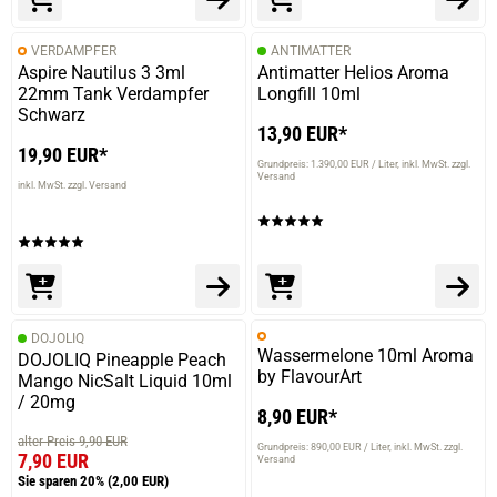
VERDAMPFER
ANTIMATTER
Aspire Nautilus 3 3ml
Antimatter Helios Aroma
22mm Tank Verdampfer
Longfill 10ml
Schwarz
13,90 EUR*
19,90 EUR*
Grundpreis: 1.390,00 EUR / Liter
inkl. MwSt. zzgl.
Versand
inkl. MwSt. zzgl. Versand
DOJOLIQ
Wassermelone 10ml Aroma
DOJOLIQ Pineapple Peach
by FlavourArt
Mango NicSalt Liquid 10ml
/ 20mg
8,90 EUR*
alter Preis 9,90 EUR
Grundpreis: 890,00 EUR / Liter
inkl. MwSt. zzgl.
7,90 EUR
Versand
Sie sparen 20%
(2,00 EUR)