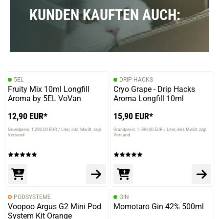
KUNDEN KAUFTEN AUCH:
prev
next
5EL
DRIP HACKS
Fruity Mix 10ml Longfill
Cryo Grape - Drip Hacks
Aroma by 5EL VoVan
Aroma Longfill 10ml
12,90 EUR*
15,90 EUR*
Grundpreis: 1.290,00 EUR / Liter
inkl. MwSt. zzgl.
Grundpreis: 1.590,00 EUR / Liter
inkl. MwSt. zzgl.
Versand
Versand
PODSYSTEME
GIN
Voopoo Argus G2 Mini Pod
Momotarō Gin 42% 500ml
System Kit Orange