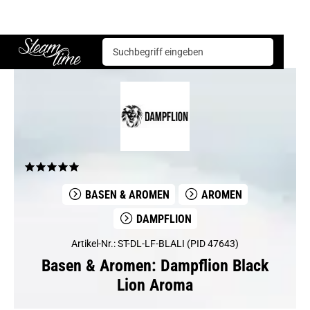
Basen & Aromen
Aromen
Dampflion
Dampflion Black Lion Aroma
Steam time
BASEN & AROMEN
AROMEN
DAMPFLION
Artikel-Nr.: ST-DL-LF-BLALI (PID 47643)
Basen & Aromen: Dampflion Black
Lion Aroma