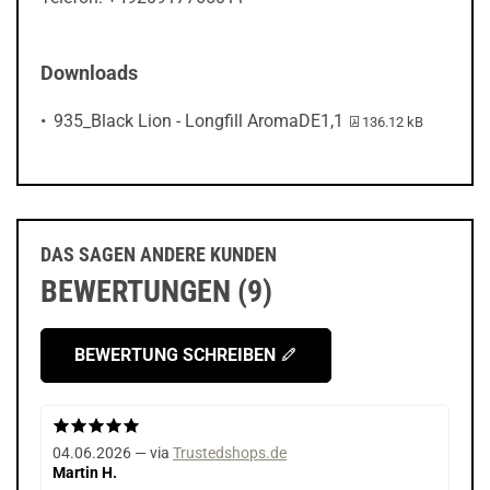
Downloads
PDF-Datei:
935_Black Lion - Longfill AromaDE1,1
136.12 kB
DAS SAGEN ANDERE KUNDEN
BEWERTUNGEN (9)
BEWERTUNG SCHREIBEN
04.06.2026 — via
Trustedshops.de
Martin H.