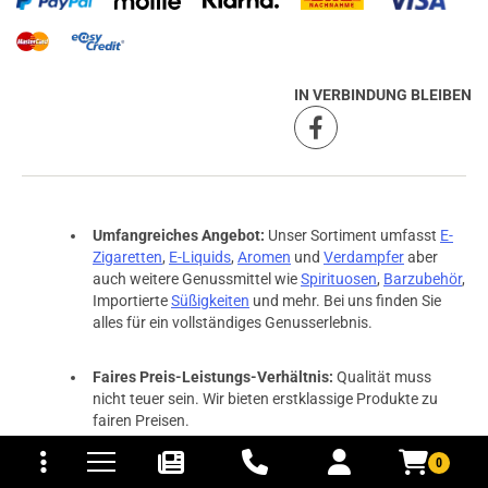
IN VERBINDUNG BLEIBEN
Umfangreiches Angebot:
Unser Sortiment umfasst
E-
Zigaretten
,
E-Liquids
,
Aromen
und
Verdampfer
aber
auch weitere Genussmittel wie
Spirituosen
,
Barzubehör
,
Importierte
Süßigkeiten
und mehr. Bei uns finden Sie
alles für ein vollständiges Genusserlebnis.
Faires Preis-Leistungs-Verhältnis:
Qualität muss
nicht teuer sein. Wir bieten erstklassige Produkte zu
fairen Preisen.
tomaten
fer- und Versandkosten
0
Freundlicher Kundenservice:
Unser engagiertes Team