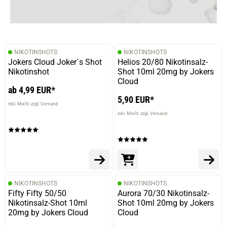
23.10.2024 — via
Trustedshops.de
Dirk B.
verifizierter Onlinekauf.
NIKOTINSHOTS
NIKOTINSHOTS
Die Bewertung erfolgte ohne Abgabe eines Kommentars
Jokers Cloud Joker`s Shot
Helios 20/80 Nikotinsalz-
Nikotinshot
Shot 10ml 20mg by Jokers
Cloud
ab 4,99 EUR*
5,90 EUR*
30.07.2024 — via
Trustedshops.de
inkl. MwSt. zzgl. Versand
Marius H.
inkl. MwSt. zzgl. Versand
verifizierter Onlinekauf.
Die Bewertung erfolgte ohne Abgabe eines Kommentars
NIKOTINSHOTS
NIKOTINSHOTS
07.03.2024 — via
Trustedshops.de
Fifty Fifty 50/50
Aurora 70/30 Nikotinsalz-
Hayrettin G.
Nikotinsalz-Shot 10ml
Shot 10ml 20mg by Jokers
20mg by Jokers Cloud
Cloud
verifizierter Onlinekauf.