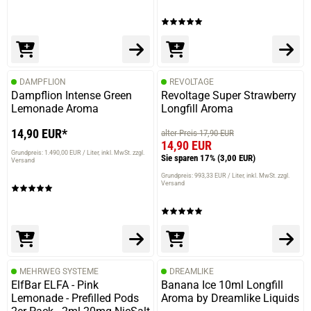
DAMPFLION
REVOLTAGE
Dampflion Intense Green
Revoltage Super Strawberry
Lemonade Aroma
Longfill Aroma
14,90 EUR*
alter Preis 17,90 EUR
14,90 EUR
Grundpreis: 1.490,00 EUR / Liter
inkl. MwSt. zzgl.
Sie sparen 17%
(3,00 EUR)
Versand
Grundpreis: 993,33 EUR / Liter
inkl. MwSt. zzgl.
Versand
MEHRWEG SYSTEME
DREAMLIKE
ElfBar ELFA - Pink
Banana Ice 10ml Longfill
Lemonade - Prefilled Pods
Aroma by Dreamlike Liquids