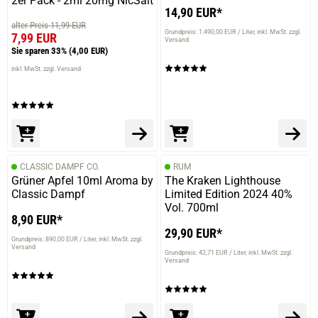
2er Pack - 2ml 20mg NicSalt
14,90 EUR*
alter Preis 11,99 EUR
Grundpreis: 1.490,00 EUR / Liter
inkl. MwSt. zzgl.
7,99 EUR
Versand
Sie sparen 33%
(4,00 EUR)
inkl. MwSt. zzgl. Versand
CLASSIC DAMPF CO.
RUM
Grüner Apfel 10ml Aroma by
The Kraken Lighthouse
Classic Dampf
Limited Edition 2024 40%
Vol. 700ml
8,90 EUR*
29,90 EUR*
Grundpreis: 890,00 EUR / Liter
inkl. MwSt. zzgl.
Versand
Grundpreis: 42,71 EUR / Liter
inkl. MwSt. zzgl.
Versand