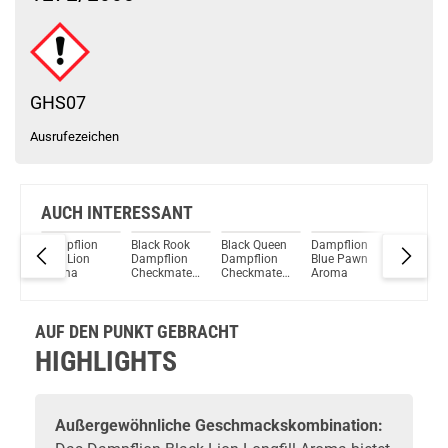
Schau mal hier!
Dovpo Ayce Pro Pod System Kit Pink
GHS07
Ausrufezeichen
AUCH INTERESSANT
on
Dampflion
Black Rook
Black Queen
Dampflion
White
Blue Lion
Dampflion
Dampflion
Blue Pawn
Bishop
Aroma
Checkmate
Checkmate
Aroma
Dampfli
de
Aroma
Aroma
Checkm
Aroma
AUF DEN PUNKT GEBRACHT
HIGHLIGHTS
Außergewöhnliche Geschmackskombination: