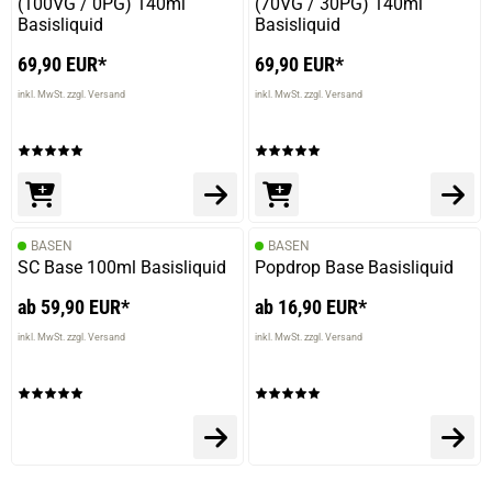
(100VG / 0PG) 140ml
(70VG / 30PG) 140ml
Daniela C.
Basisliquid
Basisliquid
verifizierter Onlinekauf.
69,90 EUR*
69,90 EUR*
Allday liquid
inkl. MwSt. zzgl. Versand
inkl. MwSt. zzgl. Versand
BASEN
BASEN
SC Base 100ml Basisliquid
Popdrop Base Basisliquid
ab 59,90 EUR*
ab 16,90 EUR*
inkl. MwSt. zzgl. Versand
inkl. MwSt. zzgl. Versand