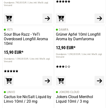
Grundpreis: 790,00 EUR / Liter
inkl. MwSt. zzgl.
Versand
YETI
DAMFA
Sour Blue Razz - YeTi
Grüner Apfel 10ml Longfill
Overdosed Longfill Aroma
Aroma by Damfaroma
10ml
12,90 EUR*
15,90 EUR*
Grundpreis: 1.290,00 EUR / Liter
inkl. MwSt. zzgl.
Versand
Grundpreis: 1.590,00 EUR / Liter
inkl. MwSt. zzgl.
Versand
LINVO
JOKERS CLOUD
Cactus Ice NicSalt Liquid by
Jokers Cloud Menthol
Linvo 10ml / 20 mg
Liquid 10ml / 3 mg