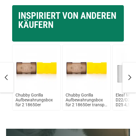
INSPIRIERT VON ANDEREN
KÄUFERN
Chubby Gorilla
Chubby Gorilla
Eleaf Melo
roon
Aufbewahrungsbox
Aufbewahrungsbox
D22/D25 E
für 2 18650er
für 2 18650er transp.
D25 4,5ml
/ schwarz