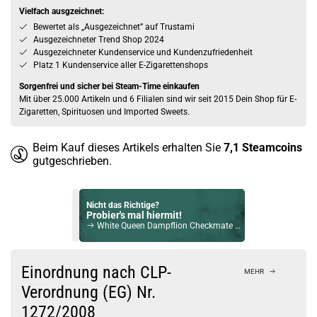
Vielfach ausgzeichnet:
Bewertet als „Ausgezeichnet” auf Trustami
Ausgezeichneter Trend Shop 2024
Ausgezeichneter Kundenservice und Kundenzufriedenheit
Platz 1 Kundenservice aller E-Zigarettenshops
Sorgenfrei und sicher bei Steam-Time einkaufen
Mit über 25.000 Artikeln und 6 Filialen sind wir seit 2015 Dein Shop für E-
Zigaretten, Spirituosen und Imported Sweets.
Beim Kauf dieses Artikels erhalten Sie
7,1
Steamcoins
gutgeschrieben.
Nicht das Richtige?
Probier's mal hiermit!
White Queen Dampflion Checkmate Aroma
Bock auf was Neues?
Check das mal!
Einordnung nach CLP-
MEHR
Green Love 10ml Aroma by Aroma Syndikat DeLuxe
Verordnung (EG) Nr.
1272/2008
Du willst Kröten sparen?