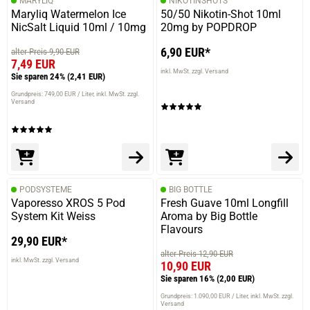
MARYLIQ
NIKOTINSHOTS
Maryliq Watermelon Ice
50/50 Nikotin-Shot 10ml
NicSalt Liquid 10ml / 10mg
20mg by POPDROP
6,90 EUR*
alter Preis 9,90 EUR
7,49 EUR
inkl. MwSt. zzgl. Versand
Sie sparen 24%
(2,41 EUR)
Grundpreis: 749,00 EUR / Liter
inkl. MwSt. zzgl.
Versand
PODSYSTEME
BIG BOTTLE
Vaporesso XROS 5 Pod
Fresh Guave 10ml Longfill
System Kit Weiss
Aroma by Big Bottle
Flavours
29,90 EUR*
alter Preis 12,90 EUR
inkl. MwSt. zzgl. Versand
10,90 EUR
Sie sparen 16%
(2,00 EUR)
Grundpreis: 1.090,00 EUR / Liter
inkl. MwSt. zzgl.
Versand