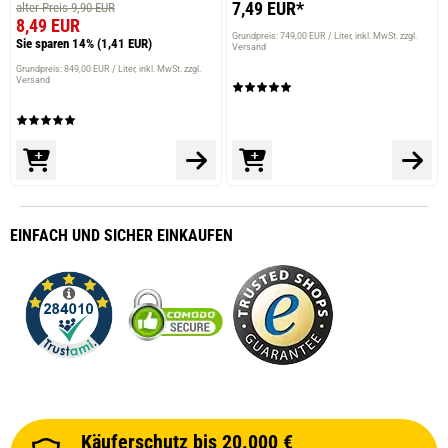
7,49 EUR*
alter Preis 9,90 EUR
8,49 EUR
Grundpreis: 749,00 EUR / Liter
inkl. MwSt. zzgl.
Sie sparen 14%
(1,41 EUR)
Versand
Grundpreis: 849,00 EUR / Liter
inkl. MwSt. zzgl.
Versand
EINFACH
UND SICHER
EINKAUFEN
Käuferschutz bis 20.000 €