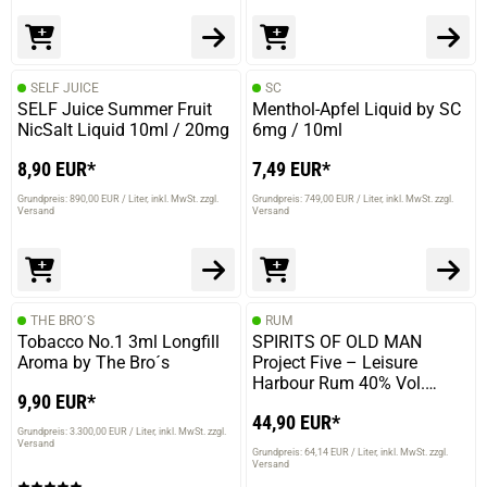
Verdammt lecker dat Zeuch. Verdampfer ist nen Zeus mit
ner 0,12 Ohm Spule und Japanische Biowatte als
Saugmaterial.
SELF JUICE
SC
SELF Juice Summer Fruit
Menthol-Apfel Liquid by SC
NicSalt Liquid 10ml / 20mg
6mg / 10ml
06.06.2019 — via
Trustedshops.de
Roberto P.
8,90 EUR*
7,49 EUR*
Grundpreis: 890,00 EUR / Liter
verifizierter Onlinekauf.
inkl. MwSt. zzgl.
Grundpreis: 749,00 EUR / Liter
inkl. MwSt. zzgl.
Versand
Versand
ist gut und schmeckt gut,kann es weiter empfehlen
THE BRO´S
RUM
06.06.2019 — via
Trustedshops.de
Tobacco No.1 3ml Longfill
SPIRITS OF OLD MAN
Roberto P.
Aroma by The Bro´s
Project Five – Leisure
Harbour Rum 40% Vol.
verifizierter Onlinekauf.
9,90 EUR*
700ml
ist gut und schmeckt gut,kann es weiter empfehlen
44,90 EUR*
Grundpreis: 3.300,00 EUR / Liter
inkl. MwSt. zzgl.
Versand
Grundpreis: 64,14 EUR / Liter
inkl. MwSt. zzgl.
Versand