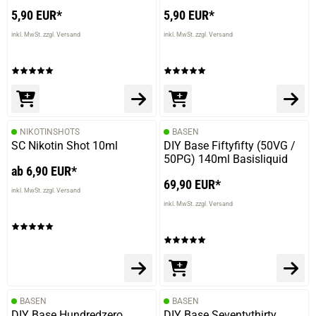
Geschmacklich und Preisleistungsverhältnis sehr gut
5,90 EUR*
5,90 EUR*
inkl. MwSt. zzgl. Versand
inkl. MwSt. zzgl. Versand
31.10.2024 — via
Trustedshops.de
Frank M.
verifizierter Onlinekauf.
Sehr lecker ????
NIKOTINSHOTS
BASEN
SC Nikotin Shot 10ml
DIY Base Fiftyfifty (50VG /
50PG) 140ml Basisliquid
ab 6,90 EUR*
69,90 EUR*
inkl. MwSt. zzgl. Versand
20.09.2024 — via
Trustedshops.de
inkl. MwSt. zzgl. Versand
Michael S.
verifizierter Onlinekauf.
Die Bewertung erfolgte ohne Abgabe eines Kommentars
BASEN
BASEN
DIY Base Hundredzero
DIY Base Seventythirty