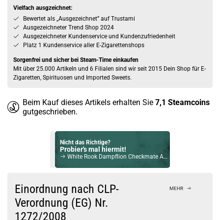
Vielfach ausgzeichnet:
Bewertet als „Ausgezeichnet” auf Trustami
Ausgezeichneter Trend Shop 2024
Ausgezeichneter Kundenservice und Kundenzufriedenheit
Platz 1 Kundenservice aller E-Zigarettenshops
Sorgenfrei und sicher bei Steam-Time einkaufen
Mit über 25.000 Artikeln und 6 Filialen sind wir seit 2015 Dein Shop für E-
Zigaretten, Spirituosen und Imported Sweets.
Beim Kauf dieses Artikels erhalten Sie
7,1
Steamcoins
gutgeschrieben.
Nicht das Richtige?
Probier's mal hiermit!
White Rook Dampflion Checkmate Aroma
Bock auf was Neues?
Check das mal!
Einordnung nach CLP-
MEHR
Blackgrape Juicy Mill 12ml Bottlefill Aroma by Coffee Mill
Verordnung (EG) Nr.
1272/2008
Du willst Kröten sparen?