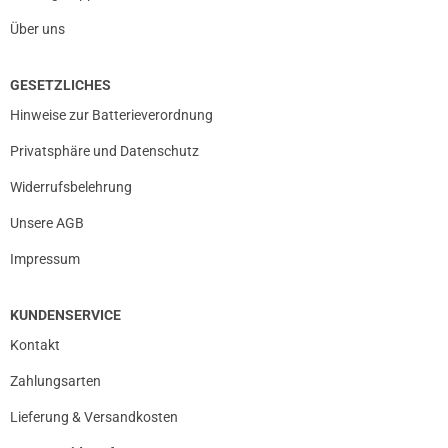
Über uns
31.01.2019 — via
Trustedshops.de
GESETZLICHES
Tobias M.
Hinweise zur Batterieverordnung
verifizierter Onlinekauf.
Privatsphäre und Datenschutz
Super Geschmack.Alles Top
Widerrufsbelehrung
Unsere AGB
31.01.2019 — via
Trustedshops.de
Impressum
Tobias M.
verifizierter Onlinekauf.
KUNDENSERVICE
Super Geschmack.Alles Top
Kontakt
Zahlungsarten
Lieferung & Versandkosten
31.01.2019 — via
Trustedshops.de
einem Kunden