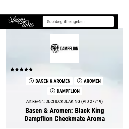
Basen & Aromen
Aromen
Dampflion
Black King Dampflion Checkmate Aroma
Steam time
BASEN & AROMEN
AROMEN
DAMPFLION
Artikel-Nr.: DLCHECKBLAKING (PID 27719)
Basen & Aromen: Black King
Dampflion Checkmate Aroma