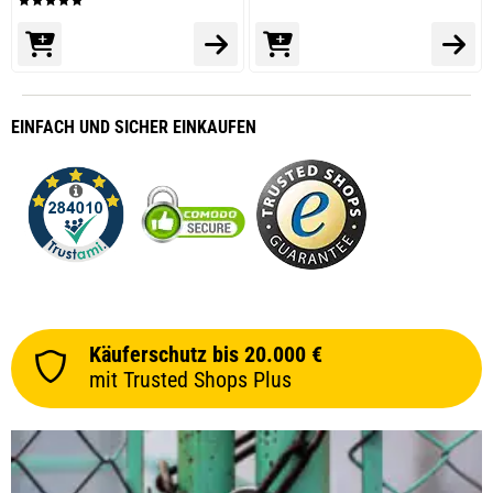
30.04.2019 — via
Trustedshops.de
Thomas R.
verifizierter Onlinekauf.
Zu diesem Produkt kann ich noch nichts erwähnen da ich
EINFACH
UND SICHER
EINKAUFEN
es noch nicht probiert habe
30.04.2019 — via
Trustedshops.de
einem Kunden
verifizierter Onlinekauf.
Zu diesem Produkt kann ich noch nichts erwähnen da ich
es noch nicht probiert habe
Käuferschutz bis 20.000 €
mit Trusted Shops Plus
12.02.2019 — via
Trustedshops.de
Kevin S.