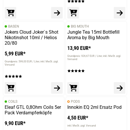
nette Abwechslung zu meinem Standardaroma
BASEN
BIG MOUTH
14.01.2021 — via
Trustedshops.de
Jokers Cloud Joker`s Shot
Jungle Tea 15ml Bottlefill
Ronny B.
Nikotinshot 10ml / Helios
Aroma by Big Mouth
20/80
verifizierter Onlinekauf.
13,90 EUR*
Ich liebe dieses liquid. Mega lecker
5,99 EUR*
Grundpreis: 926,67 EUR / Liter
inkl. MwSt. zzgl.
Versand
Grundpreis: 599,00 EUR / Liter
inkl. MwSt. zzgl.
Versand
15.07.2020 — via
Trustedshops.de
Berit D.
verifizierter Onlinekauf.
Nicht mein Geschmack aber dampfbar.
COILS
PODS
Eleaf GTL 0,8Ohm Coils 5er
Innokin EQ 2ml Ersatz Pod
Pack Verdampferköpfe
4,50 EUR*
9,90 EUR*
inkl. MwSt. zzgl. Versand
06.05.2020 — via
Trustedshops.de