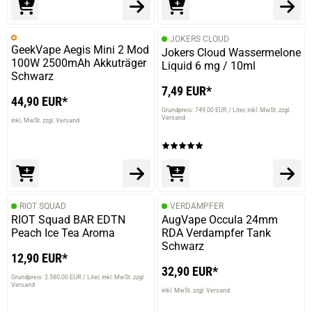
Kevin K.
verifizierter Onlinekauf.
JOKERS CLOUD
Top ware, alles bestens. Immer wieder gerne
GeekVape Aegis Mini 2 Mod
Jokers Cloud Wassermelone
100W 2500mAh Akkuträger
Liquid 6 mg / 10ml
Schwarz
7,49 EUR*
44,90 EUR*
Grundpreis: 749,00 EUR / Liter
inkl. MwSt. zzgl.
12.07.2019 — via
Trustedshops.de
Versand
inkl. MwSt. zzgl. Versand
Sven K.
verifizierter Onlinekauf.
Verdammt lecker dat Zeuch. Verdampfer ist nen Zeus mit
ner 0,12 Ohm Spule und Japanische Biowatte als
Saugmaterial.
RIOT SQUAD
VERDAMPFER
RIOT Squad BAR EDTN
AugVape Occula 24mm
Peach Ice Tea Aroma
RDA Verdampfer Tank
Schwarz
12,90 EUR*
12.07.2019 — via
Trustedshops.de
32,90 EUR*
einem Kunden
Grundpreis: 2.580,00 EUR / Liter
inkl. MwSt. zzgl.
Versand
inkl. MwSt. zzgl. Versand
verifizierter Onlinekauf.