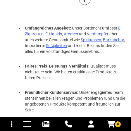
Umfangreiches Angebot:
Unser Sortiment umfasst
E-
Zigaretten
,
E-Liquids
,
Aromen
und
Verdampfer
aber
auch weitere Genussmittel wie
Spirituosen
,
Barzubehör
,
Importierte
Süßigkeiten
und mehr. Bei uns finden Sie
alles für ein vollständiges Genusserlebnis.
Faires Preis-Leistungs-Verhältnis:
Qualität muss
nicht teuer sein. Wir bieten erstklassige Produkte zu
fairen Preisen.
Freundlicher Kundenservice:
Unser engagiertes Team
steht Ihnen bei allen Fragen und Problemen rund um die
angebotenen Produkte kompetent und freundlich zur
Seite.
tomaten
fer- und Versandkosten
0
Kostenlose Rücksendung:
Ihre Zufriedenheit ist unser
Ziel. Bei Bedarf bieten wir Ihnen eine kostenlose