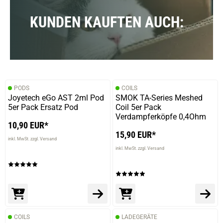
verifizierter Onlinekauf.
Die Bewertung erfolgte ohne Abgabe eines Kommentars
KUNDEN KAUFTEN AUCH:
prev
next
13.10.2022 — via
Trustedshops.de
Gilbert R.
verifizierter Onlinekauf.
PODS
COILS
Joyetech eGo AST 2ml Pod
SMOK TA-Series Meshed
Guter Waldbeeren mix nicht zu Süß und nicht zu
5er Pack Ersatz Pod
Coil 5er Pack
intensive.
Verdampferköpfe 0,4Ohm
10,90 EUR*
15,90 EUR*
inkl. MwSt. zzgl. Versand
inkl. MwSt. zzgl. Versand
19.08.2022 — via
Trustedshops.de
Robert F.
verifizierter Onlinekauf.
Die Bewertung erfolgte ohne Abgabe eines Kommentars
COILS
LADEGERÄTE