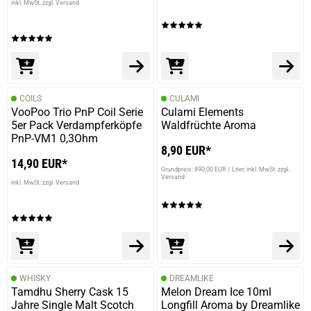
inkl. MwSt. zzgl. Versand
Thomas H.
verifizierter Onlinekauf.
Im V6S für mich ein Traum bestimmt die 10te Flasche
durch :-)
COILS
CULAMI
VooPoo Trio PnP Coil Serie
Culami Elements
5er Pack Verdampferköpfe
Waldfrüchte Aroma
29.04.2020 — via
Trustedshops.de
PnP-VM1 0,3Ohm
Thomas F.
8,90 EUR*
14,90 EUR*
verifizierter Onlinekauf.
Grundpreis: 890,00 EUR / Liter
inkl. MwSt. zzgl.
Versand
Sehr lecker. Der Beerenmix schmeckte gut. Angenehme
inkl. MwSt. zzgl. Versand
Frische mit einem Hauch Koolada.
19.03.2020 — via
Trustedshops.de
Andreas M.
WHISKY
DREAMLIKE
Tamdhu Sherry Cask 15
Melon Dream Ice 10ml
verifizierter Onlinekauf.
Jahre Single Malt Scotch
Longfill Aroma by Dreamlike