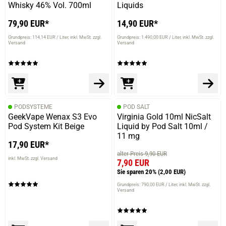
Super Liquid Metal im Geschmack
Whisky 46% Vol. 700ml
Liquids
79,90 EUR*
14,90 EUR*
Grundpreis: 114,14 EUR / Liter
inkl. MwSt. zzgl.
Grundpreis: 1.490,00 EUR / Liter
inkl. MwSt. zzgl.
Versand
Versand
03.02.2020 — via
Trustedshops.de
einem Kunden
verifizierter Onlinekauf.
Sehr gutes Aroma. Ich finde es lecker
PODSYSTEME
POD SALT
GeekVape Wenax S3 Evo
Virginia Gold 10ml NicSalt
Pod System Kit Beige
Liquid by Pod Salt 10ml /
11 mg
20.11.2019 — via
Trustedshops.de
17,90 EUR*
Kevin K.
alter Preis 9,90 EUR
inkl. MwSt. zzgl. Versand
7,90 EUR
verifizierter Onlinekauf.
Sie sparen 20%
(2,00 EUR)
Top ware, alles bestens. Immer wieder gerne
Grundpreis: 790,00 EUR / Liter
inkl. MwSt. zzgl.
Versand
19.11.2019 — via
Trustedshops.de