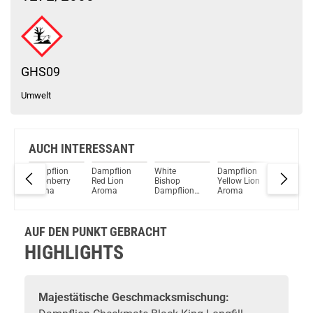
Schau mal hier!
Ijoy Luna 1,4ml 350mAh Pod System Kit Rot
GHS09
Umwelt
AUCH INTERESSANT
on
Dampflion
Dampflion
White
Dampflion
Dampfli
awn
Melonberry
Red Lion
Bishop
Yellow Lion
Green Li
Aroma
Aroma
Dampflion
Aroma
Aroma
Checkmate
Aroma
AUF DEN PUNKT GEBRACHT
HIGHLIGHTS
Majestätische Geschmacksmischung: