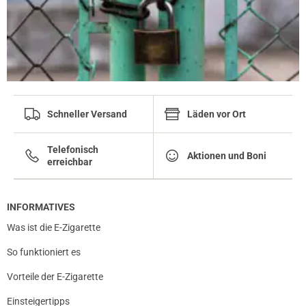
verifizierter Onlinekauf.
Mein zweites allday liquid habe ich in dampflion
gefunden mega lecker
12.02.2019 — via
Trustedshops.de
Schneller Versand
Läden vor Ort
Kevin S.
verifizierter Onlinekauf.
Telefonisch
Mein zweites allday liquid habe ich in dampflion
Aktionen und Boni
erreichbar
gefunden mega lecker
INFORMATIVES
Was ist die E-Zigarette
12.02.2019 — via
Trustedshops.de
Kevin S.
So funktioniert es
verifizierter Onlinekauf.
Vorteile der E-Zigarette
Mein zweites allday liquid habe ich in dampflion
gefunden mega lecker
Einsteigertipps