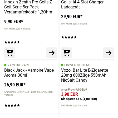
Innokin Zenith Pro Coils Z-
Golisi I4 4-Slot Charger
Coil Serie 5er Pack
Ladegerät
08.01.2022 — via
Trustedshops.de
Verdampferköpfe 1,2Ohm
Szabina H.
29,90 EUR*
9,90 EUR*
verifizierter Onlinekauf.
inkl. MwSt. zzgl. Versand
inkl. MwSt. zzgl. Versand
Die Bewertung erfolgte ohne Abgabe eines Kommentars
25.10.2021 — via
Trustedshops.de
Juri K.
VAMPIRE VAPE
EINWEG SYSTEME
verifizierter Onlinekauf.
Black Jack - Vampire Vape
Vozol Bar Lite E-Zigarette
Aroma 30ml
Schmeckt sehr fruchtig, frisch,sehr gut.
20mg 600Züge 550mAh
NicSalt Candy
26,90 EUR*
alter Preis 7,90 EUR
Grundpreis: 896,67 EUR / Liter
inkl. MwSt. zzgl.
3,90 EUR
Versand
Sie sparen 51%
(4,00 EUR)
18.01.2021 — via
Trustedshops.de
Arnd B.
inkl. MwSt. zzgl. Versand
verifizierter Onlinekauf.