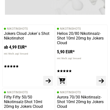
22.12.2025 — via
Trustedshops.de
Björn B.
verifizierter Onlinekauf.
NIKOTINSHOTS
NIKOTINSHOTS
Die Bewertung erfolgte ohne Abgabe eines Kommentars
Jokers Cloud Joker`s Shot
Helios 20/80 Nikotinsalz-
Nikotinshot
Shot 10ml 20mg by Jokers
Cloud
ab 4,99 EUR*
5,90 EUR*
24.08.2025 — via
Trustedshops.de
inkl. MwSt. zzgl. Versand
Björn B.
inkl. MwSt. zzgl. Versand
verifizierter Onlinekauf.
Die Bewertung erfolgte ohne Abgabe eines Kommentars
NIKOTINSHOTS
NIKOTINSHOTS
31.05.2025 — via
Trustedshops.de
Fifty Fifty 50/50
Aurora 70/30 Nikotinsalz-
Björn B.
Nikotinsalz-Shot 10ml
Shot 10ml 20mg by Jokers
20mg by Jokers Cloud
Cloud
verifizierter Onlinekauf.