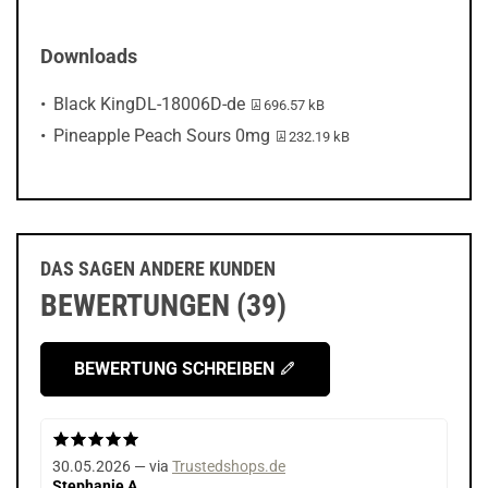
Downloads
PDF-Datei:
Black KingDL-18006D-de
696.57 kB
PDF-Datei:
Pineapple Peach Sours 0mg
232.19 kB
DAS SAGEN ANDERE KUNDEN
BEWERTUNGEN (39)
BEWERTUNG SCHREIBEN
30.05.2026 — via
Trustedshops.de
Stephanie A.