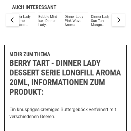
AUCH INTERESSANT
ady
Dinner Lady
Bubble Mint
Dinner Lady
Dinner Lady
Dinner L
ry
Caramel
Ice - Dinner
Pink Wave
Sun Tan
Bar
Tobacco
Lady
Aroma
Mango
Pistachi
Aroma
Moments
Aroma
Gelato
Longfill
Aroma
Aroma 20ml
MEHR ZUM THEMA
BERRY TART - DINNER LADY
DESSERT SERIE LONGFILL AROMA
20ML, INFORMATIONEN ZUM
PRODUKT:
Ein knuspriges-cremiges Buttergebäck verfeinert mit
verschiedenen Beeren.