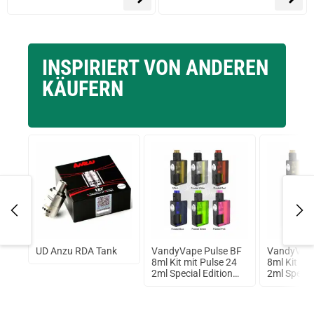
INSPIRIERT VON ANDEREN
KÄUFERN
UD Anzu RDA Tank
VandyVape Pulse BF
VandyVape
8ml Kit mit Pulse 24
8ml Kit mi
2ml Special Edition
2ml Specia
RDA
RDA Grün