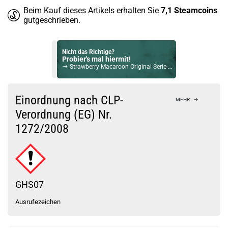
Beim Kauf dieses Artikels erhalten Sie
7,1
Steamcoins
gutgeschrieben.
Nicht das Richtige?
Probier's mal hiermit!
Strawberry Macaroon Original Serie 50/50 10ml Liquids by Dinner Lady 12mg / 10ml
Bock auf was Neues?
Check das mal!
Einordnung nach CLP-
MEHR
Grandma’s Vanilla Custard 10ml Longfill Aroma by Big Bottle Flavours
Verordnung (EG) Nr.
1272/2008
Du willst Kröten sparen?
Schau mal hier!
Suorin Trio85 5ml 85 W Pod System Kit Blau
GHS07
Ausrufezeichen