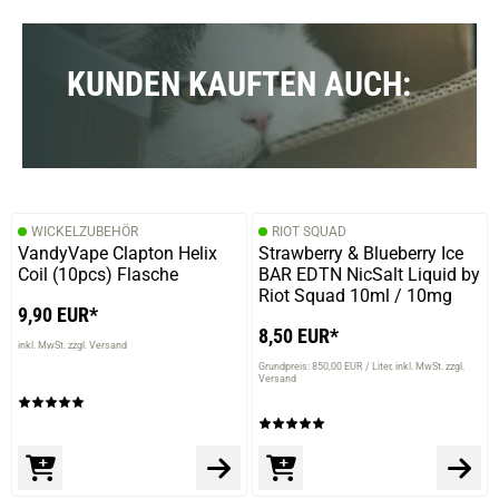
KUNDEN KAUFTEN AUCH:
WICKELZUBEHÖR
RIOT SQUAD
VandyVape Clapton Helix
Strawberry & Blueberry Ice
Coil (10pcs) Flasche
BAR EDTN NicSalt Liquid by
Riot Squad 10ml / 10mg
9,90 EUR*
8,50 EUR*
inkl. MwSt. zzgl. Versand
Grundpreis: 850,00 EUR / Liter
inkl. MwSt. zzgl.
Versand