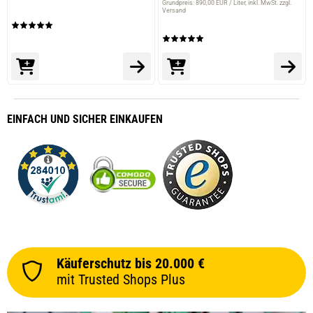
Grundpreis: 890,00 EUR / Liter
inkl. MwSt. zzgl.
Versand
EINFACH
UND SICHER
EINKAUFEN
Käuferschutz bis 20.000 €
mit Trusted Shops Plus