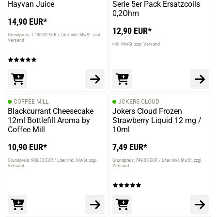
Hayvan Juice
Serie 5er Pack Ersatzcoils
0,2Ohm
14,90 EUR*
12,90 EUR*
Grundpreis: 1.490,00 EUR / Liter
inkl. MwSt. zzgl.
Versand
inkl. MwSt. zzgl. Versand
COFFEE MILL
JOKERS CLOUD
Blackcurrant Cheesecake
Jokers Cloud Frozen
12ml Bottlefill Aroma by
Strawberry Liquid 12 mg /
Coffee Mill
10ml
10,90 EUR*
7,49 EUR*
prev
next
Grundpreis: 908,33 EUR / Liter
inkl. MwSt. zzgl.
Grundpreis: 749,00 EUR / Liter
inkl. MwSt. zzgl.
Versand
Versand