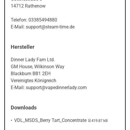
14712 Rathenow
Telefon: 03385494880
E-Mail: support@steam-time.de
Hersteller
Dinner Lady Fam Ltd.
GM House, Wilkinson Way
Blackburn BB1 2EH
Vereinigtes Königreich
E-Mail: support@vapedinnerlady.com
Downloads
PDF-Datei:
VDL_MSDS_Berry Tart_Concentrate
419.87 kB