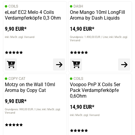
COILS
DASH
eLeaf EC2 Melo 4 Coils
One Mango 10ml LongFill
Verdampferköpfe 0,3 Ohm
Aroma by Dash Liquids
9,90 EUR*
14,90 EUR*
inkl. MwSt. zzgl. Versand
Grundpreis: 1.490,00 EUR / Liter
inkl. MwSt. zzgl.
Versand
COPY CAT
COILS
Motzy on the Wall 10ml
Voopoo PnP X Coils 5er
Aroma by Copy Cat
Pack Verdampferköpfe
0,6Ohm
9,90 EUR*
14,90 EUR*
Grundpreis: 990,00 EUR / Liter
inkl. MwSt. zzgl.
Versand
inkl. MwSt. zzgl. Versand