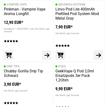
VAMPIRE VAPE
MEHRWEG SYSTEME
Pinkman - Vampire Vape
Linvo Pod Lite 400mAh
Aroma Longfill
Prefilled Pod System Mod
Metal Gray
12,90 EUR*
7,90 EUR*
Grundpreis: 1.290,00 EUR / Liter
inkl. MwSt. zzgl.
Versand
inkl. MwSt. zzgl. Versand
DRIP TIPS
PODS
Chubby Gorilla Drip Tip
GeekVape Q Pod 2,0ml
Schwarz
Ersatzpods 3er Pack
1,2Ohm
3,90 EUR*
9,90 EUR*
inkl. MwSt. zzgl. Versand
inkl. MwSt. zzgl. Versand