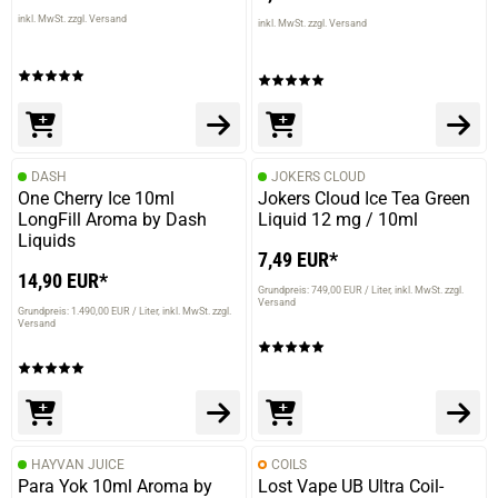
inkl. MwSt. zzgl. Versand
inkl. MwSt. zzgl. Versand
DASH
JOKERS CLOUD
One Cherry Ice 10ml
Jokers Cloud Ice Tea Green
LongFill Aroma by Dash
Liquid 12 mg / 10ml
Liquids
7,49 EUR*
14,90 EUR*
Grundpreis: 749,00 EUR / Liter
inkl. MwSt. zzgl.
Versand
Grundpreis: 1.490,00 EUR / Liter
inkl. MwSt. zzgl.
Versand
HAYVAN JUICE
COILS
Para Yok 10ml Aroma by
Lost Vape UB Ultra Coil-