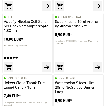
COILS
AROMA SYNDIKAT
Vapefly Nicolas Coil Serie
Sauerkirsche 10ml Aroma
5er Pack Verdampferköpfe
by Aroma Syndikat
1,8Ohm
8,90 EUR*
10,90 EUR*
Grundpreis: 890,00 EUR / Liter
inkl. MwSt. zzgl.
Versand
inkl. MwSt. zzgl. Versand
JOKERS CLOUD
DINNER LADY
Jokers Cloud Tabak Pure
Watermelon Slices 10ml
Liquid 0 mg / 10ml
20mg NicSalt by Dinner
Lady
7,49 EUR*
8,90 EUR*
Grundpreis: 749,00 EUR / Liter
inkl. MwSt. zzgl.
Versand