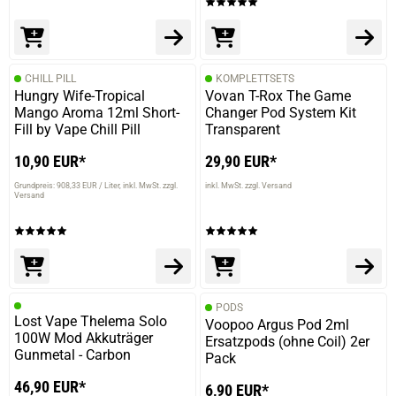
CHILL PILL
KOMPLETTSETS
Hungry Wife-Tropical
Vovan T-Rox The Game
Mango Aroma 12ml Short-
Changer Pod System Kit
Fill by Vape Chill Pill
Transparent
10,90 EUR*
29,90 EUR*
Grundpreis: 908,33 EUR / Liter
inkl. MwSt. zzgl.
inkl. MwSt. zzgl. Versand
Versand
PODS
Lost Vape Thelema Solo
Voopoo Argus Pod 2ml
100W Mod Akkuträger
Ersatzpods (ohne Coil) 2er
Gunmetal - Carbon
Pack
46,90 EUR*
6,90 EUR*