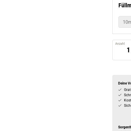
Füll
10m
Anzahl
Deine Vo
Grat
Schn
Kos
Sich
Sorgenf