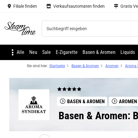
Filiale finden
Verkaufsautomaten finden
Gratis V
Steam time
Alle
Neu
Sale
E-Zigarette
Basen & Aromen
Liquids
Sie sind hier:
Startseite
Basen & Aromen
Aromen
Aroma 
BASEN & AROMEN
AROMEN
Basen & Aromen: 