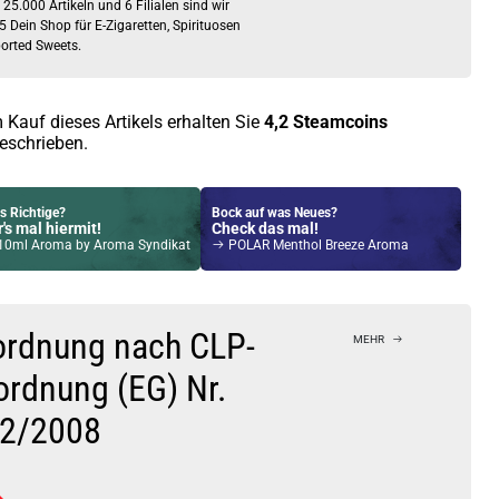
 25.000 Artikeln und 6 Filialen sind wir
5 Dein Shop für E-Zigaretten, Spirituosen
orted Sweets.
 Kauf dieses Artikels erhalten Sie
4,2
Steamcoins
eschrieben.
s Richtige?
Bock auf was Neues?
's mal hiermit!
Check das mal!
10ml Aroma by Aroma Syndikat
POLAR Menthol Breeze Aroma
Kröten sparen?
l hier!
ch Pod System 1,5ml 500mAh Kit Rose-Gold
ordnung nach CLP-
MEHR
ordnung (EG) Nr.
2/2008