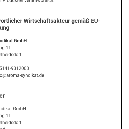
 Produkten verantwortlich.
ortlicher Wirtschaftsakteur gemäß EU-
nung
ndikat GmbH
ng 11
lheidsdorf
05141-9312003
nfo@aroma-syndikat.de
er
ndikat GmbH
ng 11
lheidsdorf