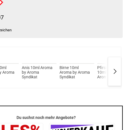
07
zeichen
10ml
Anis 10ml Aroma
Birne 10ml
Pfirsich Eistee
y Aroma
by Aroma
Aroma by Aroma
10ml Longfill
Syndikat
Syndikat
Aroma by Aroma
Syndikat
Du suchst noch mehr Angebote?