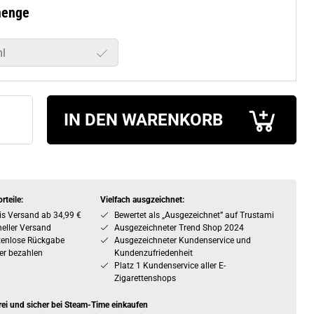
menge
l
IN DEN WARENKORB
rteile:
Vielfach ausgzeichnet:
is Versand ab 34,99 €
Bewertet als „Ausgezeichnet” auf Trustami
eller Versand
Ausgezeichneter Trend Shop 2024
tenlose Rückgabe
Ausgezeichneter Kundenservice und
er bezahlen
Kundenzufriedenheit
Platz 1 Kundenservice aller E-
Zigarettenshops
rei und sicher bei Steam-Time einkaufen