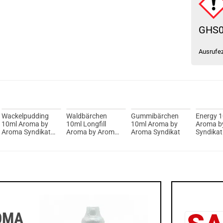
GHS
Ausrufe
Wackelpudding
Waldbärchen
Gummibärchen
Energy 
10ml Aroma by
10ml Longfill
10ml Aroma by
Aroma b
Aroma Syndikat
Aroma by Aroma
Aroma Syndikat
Syndikat
DeLuxe
Syndikat
OMA