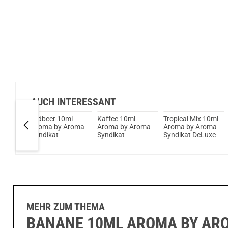
AUCH INTERESSANT
ml
Erdbeer 10ml
Kaffee 10ml
Tropical Mix 10ml
Aroma
Aroma by Aroma
Aroma by Aroma
Aroma by Aroma
Syndikat
Syndikat
Syndikat DeLuxe
MEHR ZUM THEMA
BANANE 10ML AROMA BY AR