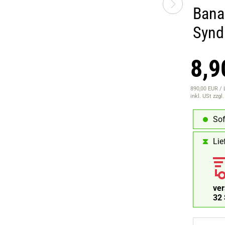
Bana
Synd
8,9
890,00 EUR / 
inkl. USt
zzgl
Sof
Lie
ve
31