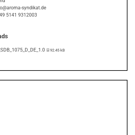
and
nfo@aroma-syndikat.de
+49 5141 9312003
ads
PDF-Datei:
_SDB_1075_D_DE_1.0
92.45 kB