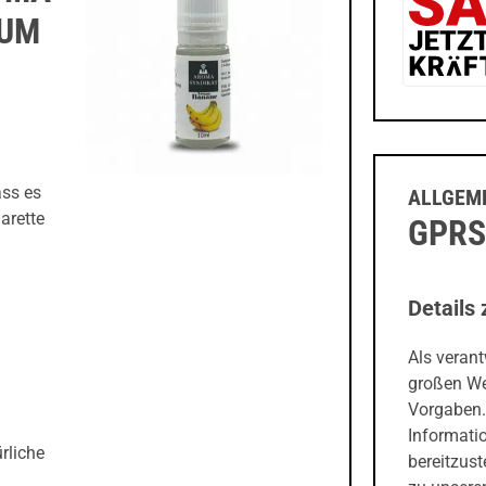
ZUM
ass es
ALLGEME
arette
GPRS
Details 
Als veran
großen We
Vorgaben.
Informati
rliche
bereitzust