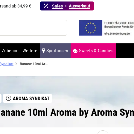
ersand ab 34,99 €
Sales
Ausverkauf
Zubehör
Weitere
Spirituosen
Sweets & Candies
Syndikat
Banane 10ml Aroma by Aroma Syndikat
AROMA SYNDIKAT
Banane 10ml Aroma by Aroma Syn