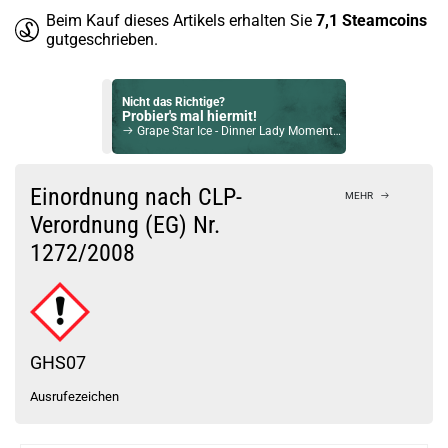
Beim Kauf dieses Artikels erhalten Sie
7,1
Steamcoins
gutgeschrieben.
Nicht das Richtige?
Probier's mal hiermit!
Grape Star Ice - Dinner Lady Moments Longfill Aroma 20ml
Bock auf was Neues?
Check das mal!
Einordnung nach CLP-
MEHR
Banana Beach 10ml Longfill Aroma by Bad Candy
Verordnung (EG) Nr.
1272/2008
Du willst Kröten sparen?
Schau mal hier!
HorizonTech Magico 6,5ml Pod Rot
GHS07
Ausrufezeichen