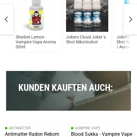
Sherbet Lemon -
Jokers Cloud Joker`s
Jokers Clo
er
Vampire Vape Aroma
Shot Nikotinshot
Shot Nikot
30ml
/ Aurora 7
KUNDEN KAUFTEN AUCH:
ANTIMATTER
VAMPIRE VAPE
Antimatter Radon Reborn
Blood Sukka - Vampire Vape