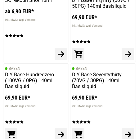
SC Nikotin Shot 10ml
DIY Base Fiftyfifty (50VG /
Schöner runder Geschmack .....passt.
50PG) 140ml Basisliquid
ab 6,90 EUR*
69,90 EUR*
inkl. MwSt. zzgl. Versand
inkl. MwSt. zzgl. Versand
BASEN
BASEN
DIY Base Hundredzero
DIY Base Seventythirty
(100VG / 0PG) 140ml
(70VG / 30PG) 140ml
Basisliquid
Basisliquid
69,90 EUR*
69,90 EUR*
inkl. MwSt. zzgl. Versand
inkl. MwSt. zzgl. Versand