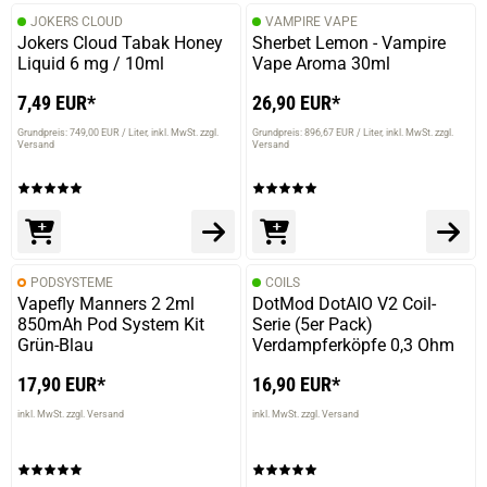
JOKERS CLOUD
VAMPIRE VAPE
Jokers Cloud Tabak Honey
Sherbet Lemon - Vampire
Liquid 6 mg / 10ml
Vape Aroma 30ml
7,49 EUR*
26,90 EUR*
Grundpreis: 749,00 EUR / Liter
inkl. MwSt. zzgl.
Grundpreis: 896,67 EUR / Liter
inkl. MwSt. zzgl.
Versand
Versand
PODSYSTEME
COILS
Vapefly Manners 2 2ml
DotMod DotAIO V2 Coil-
850mAh Pod System Kit
Serie (5er Pack)
Grün-Blau
Verdampferköpfe 0,3 Ohm
17,90 EUR*
16,90 EUR*
inkl. MwSt. zzgl. Versand
inkl. MwSt. zzgl. Versand