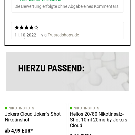
Die Bewertung erfolgte ohne Abgabe eines Kommentars
11.10.2022 — via
Trustedshops.de
Sascha M.
verifizierter Onlinekauf.
Die Bewertung erfolgte ohne Abgabe eines Kommentars
HIERZU PASSEND:
05.10.2022 — via
Trustedshops.de
Levente B.
verifizierter Onlinekauf.
NIKOTINSHOTS
NIKOTINSHOTS
Die Bewertung erfolgte ohne Abgabe eines Kommentars
Jokers Cloud Joker`s Shot
Helios 20/80 Nikotinsalz-
Nikotinshot
Shot 10ml 20mg by Jokers
Cloud
ab 4,99 EUR*