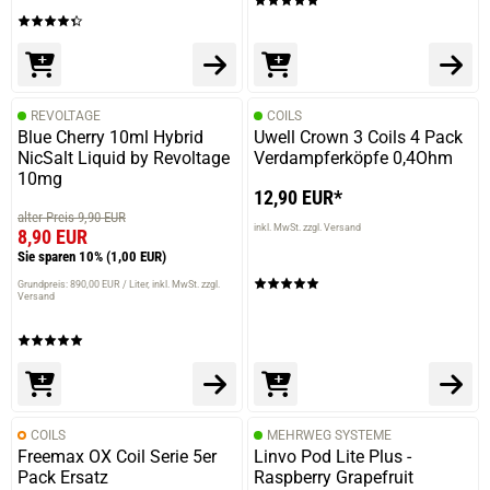
REVOLTAGE
COILS
Blue Cherry 10ml Hybrid
Uwell Crown 3 Coils 4 Pack
NicSalt Liquid by Revoltage
Verdampferköpfe 0,4Ohm
10mg
12,90 EUR*
alter Preis 9,90 EUR
inkl. MwSt. zzgl. Versand
8,90 EUR
Sie sparen 10%
(1,00 EUR)
Grundpreis: 890,00 EUR / Liter
inkl. MwSt. zzgl.
Versand
COILS
MEHRWEG SYSTEME
Freemax OX Coil Serie 5er
Linvo Pod Lite Plus -
Pack Ersatz
Raspberry Grapefruit