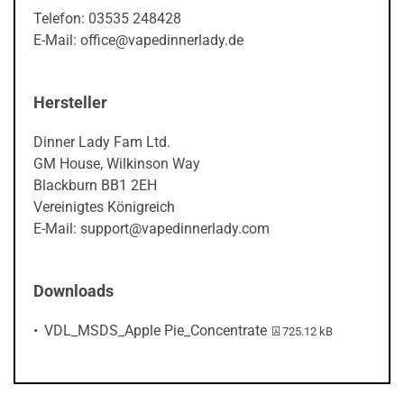
Telefon: 03535 248428
E-Mail: office@vapedinnerlady.de
Hersteller
Dinner Lady Fam Ltd.
GM House, Wilkinson Way
Blackburn BB1 2EH
Vereinigtes Königreich
E-Mail: support@vapedinnerlady.com
Downloads
PDF-Datei:
VDL_MSDS_Apple Pie_Concentrate
725.12 kB