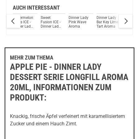
AUCH INTERESSANT
ady
Watermelon
Sweet
Dinner Lady
Dinner Lady
Dinner L
ain
Slices ICE -
Fusion ICE -
Pink Wave
Bar Key Lime
Lemon T
Dinner Lady
Dinner Lady
Aroma
Tart Aroma
Aroma
Sweets
Sweets
Longfill
Longfill
Aroma 20ml
Aroma 20ml
MEHR ZUM THEMA
APPLE PIE - DINNER LADY
DESSERT SERIE LONGFILL AROMA
20ML, INFORMATIONEN ZUM
PRODUKT:
Knackig, frische Äpfel verfeinert mit karamellisiertem
Zucker und einem Hauch Zimt.