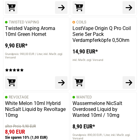
TWISTED VAPING
COILS
Twisted Vaping Aroma
LostVape Origin Q Pro Coil
10ml Green Hornet
Serie 5er Pack
Verdampferköpfe 0,5Ohm
9,90 EUR*
14,90 EUR*
Grundpreis: 990,00 EUR / Liter
inkl. MwSt. zzgl.
Versand
inkl. MwSt. zzgl. Versand
REVOLTAGE
WANTED
White Melon 10ml Hybrid
Wassermelone NicSalt
NicSalt Liquid by Revoltage
Overdosed Liquid by
10mg
Wanted 10ml / 10mg
8,90 EUR*
alter Preis 9,90 EUR
8,90 EUR
Grundpreis: 890,00 EUR / Liter
inkl. MwSt. zzgl.
Sie sparen 10%
(1,00 EUR)
Versand