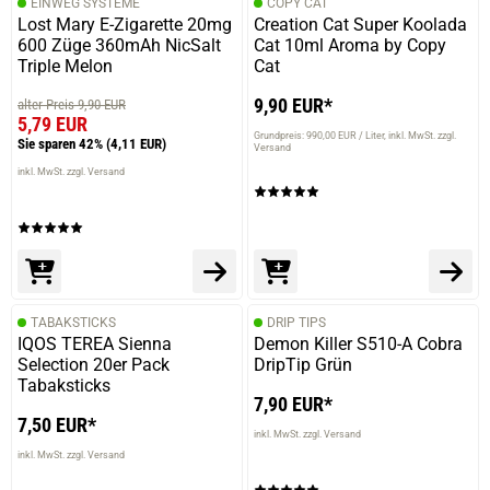
EINWEG SYSTEME
COPY CAT
Lost Mary E-Zigarette 20mg
Creation Cat Super Koolada
600 Züge 360mAh NicSalt
Cat 10ml Aroma by Copy
Triple Melon
Cat
9,90 EUR*
alter Preis 9,90 EUR
5,79 EUR
Grundpreis: 990,00 EUR / Liter
inkl. MwSt. zzgl.
Sie sparen 42%
(4,11 EUR)
Versand
inkl. MwSt. zzgl. Versand
TABAKSTICKS
DRIP TIPS
IQOS TEREA Sienna
Demon Killer S510-A Cobra
Selection 20er Pack
DripTip Grün
Tabaksticks
7,90 EUR*
7,50 EUR*
inkl. MwSt. zzgl. Versand
inkl. MwSt. zzgl. Versand