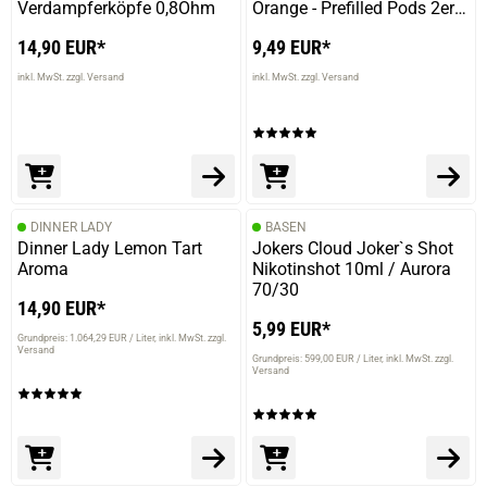
Verdampferköpfe 0,8Ohm
Orange - Prefilled Pods 2er
Pack - 2ml 20mg NicSalt
14,90 EUR*
9,49 EUR*
inkl. MwSt. zzgl. Versand
inkl. MwSt. zzgl. Versand
DINNER LADY
BASEN
Dinner Lady Lemon Tart
Jokers Cloud Joker`s Shot
Aroma
Nikotinshot 10ml / Aurora
70/30
14,90 EUR*
5,99 EUR*
Grundpreis: 1.064,29 EUR / Liter
inkl. MwSt. zzgl.
Versand
prev
next
Grundpreis: 599,00 EUR / Liter
inkl. MwSt. zzgl.
Versand