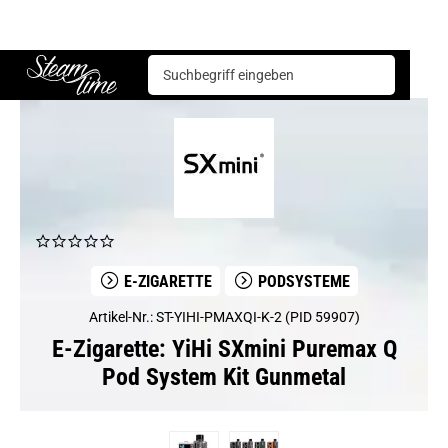
E-Zigarette
Podsysteme
YiHi SXmini Puremax Q Pod System Kit Gunmetal
Steam time
E-ZIGARETTE
PODSYSTEME
Artikel-Nr.: ST-YIHI-PMAXQI-K-2 (PID 59907)
E-Zigarette: YiHi SXmini Puremax Q
Pod System Kit Gunmetal