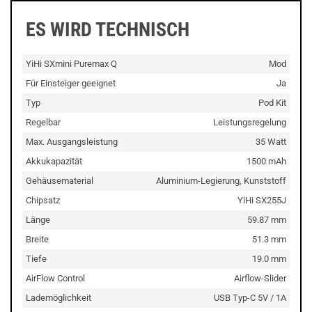
ES WIRD TECHNISCH
YiHi SXmini Puremax Q
Mod
Für Einsteiger geeignet
Ja
Typ
Pod Kit
Regelbar
Leistungsregelung
Max. Ausgangsleistung
35 Watt
Akkukapazität
1500 mAh
Gehäusematerial
Aluminium-Legierung, Kunststoff
Chipsatz
YiHi SX255J
Länge
59.87 mm
Breite
51.3 mm
Tiefe
19.0 mm
AirFlow Control
Airflow-Slider
Lademöglichkeit
USB Typ-C 5V / 1A