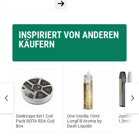
INSPIRIERT VON ANDEREN
KÄUFERN
ette
GeekVape 6in1 Coil
One Vanilla 10ml
Justfog Mi
Pack RDTA RDA Coil
LongFill Aroma by
1,5ml 650
Box
Dash Liquids