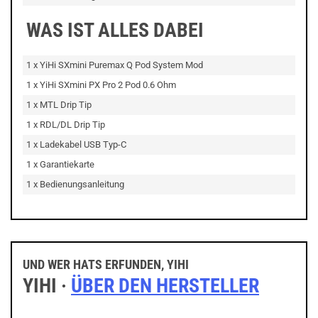
WAS IST ALLES DABEI
1 x YiHi SXmini Puremax Q Pod System Mod
1 x YiHi SXmini PX Pro 2 Pod 0.6 Ohm
1 x MTL Drip Tip
1 x RDL/DL Drip Tip
1 x Ladekabel USB Typ-C
1 x Garantiekarte
1 x Bedienungsanleitung
UND WER HATS ERFUNDEN, YIHI
YIHI ·
ÜBER DEN HERSTELLER