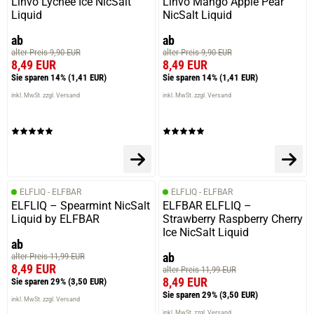
Linvo Lychee Ice NicSalt
Linvo Mango Apple Pear
Liquid
NicSalt Liquid
ab
ab
alter Preis 9,90 EUR
alter Preis 9,90 EUR
8,49 EUR
8,49 EUR
Sie sparen 14%
(1,41 EUR)
Sie sparen 14%
(1,41 EUR)
inkl. MwSt. zzgl. Versand
inkl. MwSt. zzgl. Versand
ELFLIQ - ELFBAR
ELFLIQ - ELFBAR
ELFLIQ – Spearmint NicSalt
ELFBAR ELFLIQ –
Liquid by ELFBAR
Strawberry Raspberry Cherry
Ice NicSalt Liquid
ab
ab
alter Preis 11,99 EUR
8,49 EUR
alter Preis 11,99 EUR
8,49 EUR
Sie sparen 29%
(3,50 EUR)
Sie sparen 29%
(3,50 EUR)
inkl. MwSt. zzgl. Versand
inkl. MwSt. zzgl. Versand