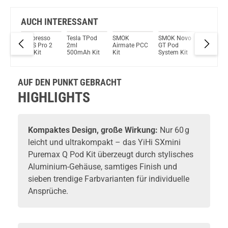
Bock auf was Neues?
Check das mal!
IVG Bar E-Zigarette 20mg 800 Züge 500mAh NicSalt Berry Lemonade Ice
AUCH INTERESSANT
e
Vaporesso
Tesla TPod
SMOK
SMOK Novo
Smok A
Du willst Kröten sparen?
 Pro
XROS Pro 2
2ml
Airmate PCC
GT Pod
25W 2m
Schau mal hier!
tem
Pod Kit
500mAh Kit
Kit
System Kit
1000mA
Teslacigs Q 2,0ml 900mAh Pod System Kit Silber
Pod Sys
Kit
AUF DEN PUNKT GEBRACHT
HIGHLIGHTS
Kompaktes Design, große Wirkung:
Nur 60 g
leicht und ultrakompakt – das YiHi SXmini
Puremax Q Pod Kit überzeugt durch stylisches
Aluminium-Gehäuse, samtiges Finish und
sieben trendige Farbvarianten für individuelle
Ansprüche.