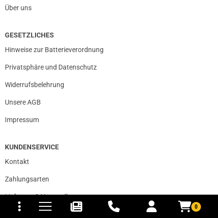
Über uns
GESETZLICHES
Hinweise zur Batterieverordnung
Privatsphäre und Datenschutz
Widerrufsbelehrung
Unsere AGB
Impressum
KUNDENSERVICE
Kontakt
Zahlungsarten
tomaten
fer- und Versandkosten
Lieferung & Versandkosten
0
Vertrag widerrufen