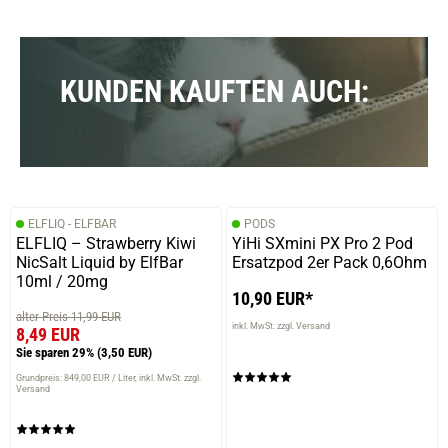
KUNDEN KAUFTEN AUCH:
ELFLIQ - ELFBAR
PODS
ELFLIQ – Strawberry Kiwi
YiHi SXmini PX Pro 2 Pod
NicSalt Liquid by ElfBar
Ersatzpod 2er Pack 0,6Ohm
10ml / 20mg
10,90 EUR*
alter Preis 11,99 EUR
inkl. MwSt. zzgl. Versand
8,49 EUR
Sie sparen 29%
(3,50 EUR)
Grundpreis: 849,00 EUR / Liter
inkl. MwSt. zzgl.
Versand