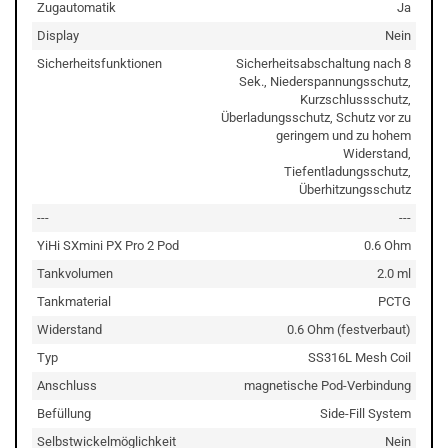
Zugautomatik
Ja
Display
Nein
Sicherheitsfunktionen
Sicherheitsabschaltung nach 8
Sek., Niederspannungsschutz,
Kurzschlussschutz,
Überladungsschutz, Schutz vor zu
geringem und zu hohem
Widerstand,
Tiefentladungsschutz,
Überhitzungsschutz
---
---
YiHi SXmini PX Pro 2 Pod
0.6 Ohm
Tankvolumen
2.0 ml
Tankmaterial
PCTG
Widerstand
0.6 Ohm (festverbaut)
Typ
SS316L Mesh Coil
Anschluss
magnetische Pod-Verbindung
Befüllung
Side-Fill System
Selbstwickelmöglichkeit
Nein