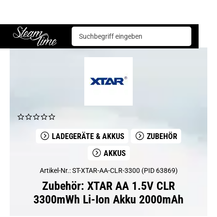
Zubehör
Ladegeräte & Akkus
Akkus
XTAR AA 1.5V CLR 3300mWh Li-Ion Akku 2000mAh
Steam time
LADEGERÄTE & AKKUS
ZUBEHÖR
AKKUS
Artikel-Nr.: ST-XTAR-AA-CLR-3300 (PID 63869)
Zubehör: XTAR AA 1.5V CLR
3300mWh Li-Ion Akku 2000mAh