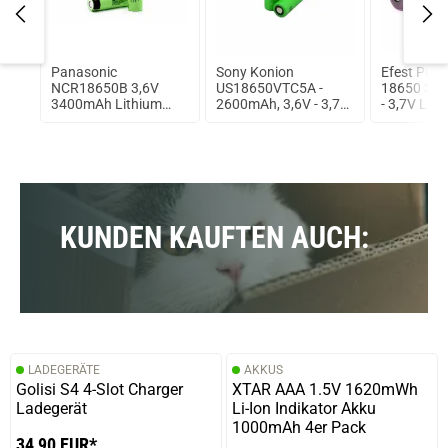
roo
Panasonic
Sony Konion
Efest Purp
oof
NCR18650B 3,6V
US18650VTC5A -
18650 35
3400mAh Lithium
2600mAh, 3,6V - 3,7V
- 3,7V Li-I
Ionen Akku
Flat Top 35A
(FlatTop) 
ungeschützt
KUNDEN KAUFTEN AUCH:
LADEGERÄTE
AKKUS
Golisi S4 4-Slot Charger
XTAR AAA 1.5V 1620mWh
Ladegerät
Li-Ion Indikator Akku
1000mAh 4er Pack
34,90 EUR*