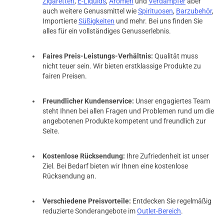
Zigaretten
,
E-Liquids
,
Aromen
und
Verdampfer
aber
auch weitere Genussmittel wie
Spirituosen
,
Barzubehör
,
Importierte
Süßigkeiten
und mehr. Bei uns finden Sie
alles für ein vollständiges Genusserlebnis.
Faires Preis-Leistungs-Verhältnis:
Qualität muss
nicht teuer sein. Wir bieten erstklassige Produkte zu
fairen Preisen.
Freundlicher Kundenservice:
Unser engagiertes Team
steht Ihnen bei allen Fragen und Problemen rund um die
angebotenen Produkte kompetent und freundlich zur
Seite.
Kostenlose Rücksendung:
Ihre Zufriedenheit ist unser
Ziel. Bei Bedarf bieten wir Ihnen eine kostenlose
Rücksendung an.
Verschiedene Preisvorteile:
Entdecken Sie regelmäßig
reduzierte Sonderangebote im
Outlet-Bereich
.