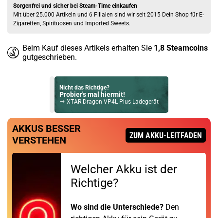
Sorgenfrei und sicher bei Steam-Time einkaufen
Mit über 25.000 Artikeln und 6 Filialen sind wir seit 2015 Dein Shop für E-
Zigaretten, Spirituosen und Imported Sweets.
Beim Kauf dieses Artikels erhalten Sie
1,8
Steamcoins
gutgeschrieben.
Nicht das Richtige?
Probier's mal hiermit!
XTAR Dragon VP4L Plus Ladegerät
Bock auf was Neues?
AKKUS BESSER
Check das mal!
ZUM AKKU-LEITFADEN
VERSTEHEN
Voopoo UFORCE-X Nano 510er Drip Tip
Du willst Kröten sparen?
Welcher Akku ist der
Schau mal hier!
Asvape Touch Pod System 1,5ml 500mAh Kit Rose-Gold
Richtige?
Wo sind die Unterschiede?
Den