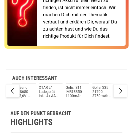
richtigen Akku für sein Gerät zu
finden, ist nicht immer einfach. Wir
machen Dich mit der Thematik
vertraut und erklären Dir, worauf Du
zu achten hast und wie Du das
richtige Produkt für Dich findest.
AUCH INTERESSANT
er
Samsung
XTAR L4
Golisi S11
Golisi S35
Kiwi
erät
INR18650-
Ladegerät
IMR18350
21700 -
Powerb
AA
35E 3,6V -
inkl. 4x AA
1100mAh
3750mAh
1650mA
3,7V
LR6 1.5V Li-
3,7V Flat
h
3500mAh
Ion Indikator
Top 30A
ku
(Pluspol
Akku
ungeschützt
AUF DEN PUNKT GEBRACHT
flach)
HIGHLIGHTS