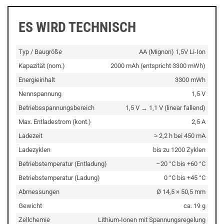
ES WIRD TECHNISCH
Typ / Baugröße
AA (Mignon) 1,5V Li-Ion
Kapazität (nom.)
2000 mAh (entspricht 3300 mWh)
Energieinhalt
3300 mWh
Nennspannung
1,5 V
Betriebsspannungsbereich
1,5 V → 1,1 V (linear fallend)
Max. Entladestrom (kont.)
2,5 A
Ladezeit
≈ 2,2 h bei 450 mA
Ladezyklen
bis zu 1200 Zyklen
Betriebstemperatur (Entladung)
–20 °C bis +60 °C
Betriebstemperatur (Ladung)
0 °C bis +45 °C
Abmessungen
Ø 14,5 × 50,5 mm
Gewicht
ca. 19 g
Zellchemie
Lithium-Ionen mit Spannungsregelung