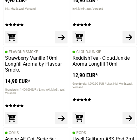
9,90 EUR*
16,90 EUR*
inkl. MwSt. zzgl. Versand
inkl. MwSt. zzgl. Versand
FLAVOUR SMOKE
CLOUDJUNKIE
Strawberry Vanille 10ml
ReddishTea - CloudJunkie
Longfill Aroma by Flavour
Aroma Longfill 10ml
Smoke
12,90 EUR*
14,90 EUR*
Grundpreis: 1.290,00 EUR / Liter
inkl. MwSt. zzgl.
Versand
Grundpreis: 1.490,00 EUR / Liter
inkl. MwSt. zzgl.
Versand
COILS
PODS
Aspire AF Coil-Serie 5er
Uwell Caliburn A3S Pod 2ml