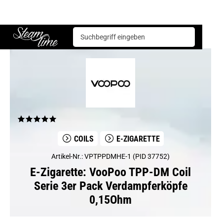
E-Zigarette
Coils
VooPoo TPP-DM Coil Serie 3er Pack Verdampferköpfe 0,15Ohm
Steam time
COILS
E-ZIGARETTE
Artikel-Nr.: VPTPPDMHE-1 (PID 37752)
E-Zigarette: VooPoo TPP-DM Coil
Serie 3er Pack Verdampferköpfe
0,15Ohm