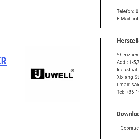
Telefon: 
E-Mail: in
Herstell
Shenzhen 
ER
Add.: 1-5,
Industria
Xixiang St
Email: s
Tel: +86 
Downlo
Gebrauc