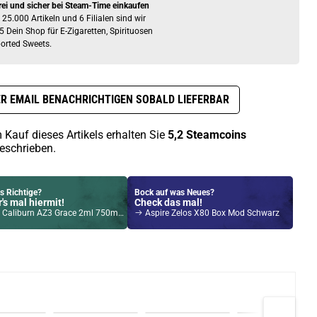
rei und sicher bei Steam-Time einkaufen
 25.000 Artikeln und 6 Filialen sind wir
5 Dein Shop für E-Zigaretten, Spirituosen
orted Sweets.
R EMAIL BENACHRICHTIGEN SOBALD LIEFERBAR
 Kauf dieses Artikels erhalten Sie
5,2
Steamcoins
eschrieben.
s Richtige?
Bock auf was Neues?
's mal hiermit!
Check das mal!
liburn AZ3 Grace 2ml 750mAh Pod System Kit Rot
Aspire Zelos X80 Box Mod Schwarz
Kröten sparen?
l hier!
 Trine Pod System Kit Rot