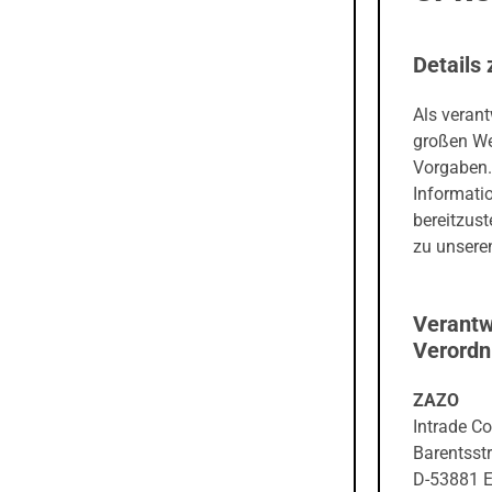
Details 
Als veran
großen We
Vorgaben.
Informati
bereitzust
zu unseren
Verantw
Verord
ZAZO
Intrade C
Barentsstr
D-53881 E