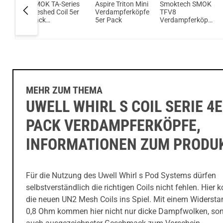
rigin
SMOK TA-Series
Aspire Triton Mini
Smoktech SMOK
Serie
Meshed Coil 5er
Verdampferköpfe
TFV8
Pack
5er Pack
Verdampferköpfe
rköpfe
Verdampferköpfe
(3er Pack)
MEHR ZUM THEMA
UWELL WHIRL S COIL SERIE 4
PACK VERDAMPFERKÖPFE,
INFORMATIONEN ZUM PRODU
Für die Nutzung des Uwell Whirl s Pod Systems dürfen
selbstverständlich die richtigen Coils nicht fehlen. Hie
die neuen UN2 Mesh Coils ins Spiel. Mit einem Widersta
0,8 Ohm kommen hier nicht nur dicke Dampfwolken, so