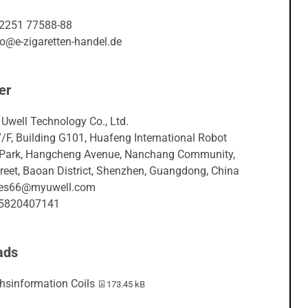
02251 77588-88
fo@e-zigaretten-handel.de
er
Uwell Technology Co., Ltd.
7/F, Building G101, Huafeng International Robot
l Park, Hangcheng Avenue, Nanchang Community,
reet, Baoan District, Shenzhen, Guangdong, China
ales66@myuwell.com
15820407141
ads
PDF-Datei:
hsinformation Coils
173.45 kB