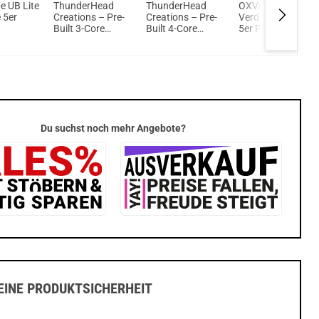
e UB Lite
ThunderHead
ThunderHead
OXVA Unicoil
e 5er
Creations – Pre-
Creations – Pre-
Verdampferköpfe
Built 3-Core
Built 4-Core
5er Pack
ferköpfe
Fused Clapton
Fused Clapton
Coil 10er Pack
Coil 10er Pack
Du suchst noch mehr Angebote?
INE PRODUKTSICHERHEIT