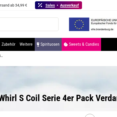
ersand ab 34,99 €
Sales
Ausverkauf
Zubehör
Weitere
Spirituosen
Sweets & Candies
Uwell Whirl S Coil Serie 4er Pack Verdampferköpfe
 Whirl S Coil Serie 4er Pack Ver