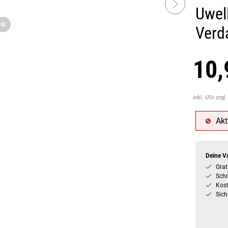
Uwell
Verd
10,
inkl. USt
zzgl
Akt
Deine Vo
Grat
Schn
Kos
Sich