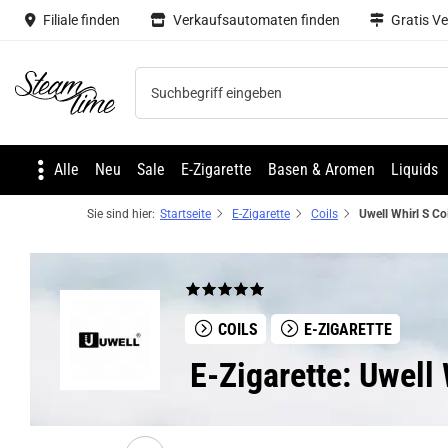
Filiale finden
Verkaufsautomaten finden
Gratis V
Steam time
Alle
Neu
Sale
E-Zigarette
Basen & Aromen
Liquids
Sie sind hier:
Startseite
E-Zigarette
Coils
COILS
E-ZIGARETTE
E-Zigarette: Uwell