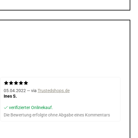
05.04.2022 — via
Trustedshops.de
Ines S.
verifizierter Onlinekauf.
Die Bewertung erfolgte ohne Abgabe eines Kommentars