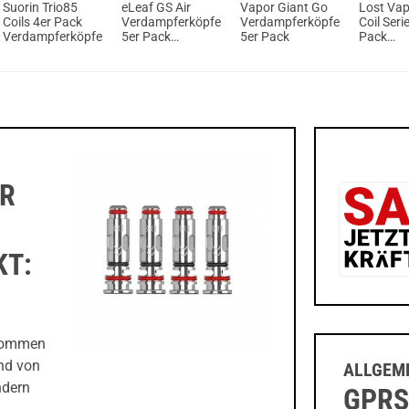
Suorin Trio85
eLeaf GS Air
Vapor Giant Go
Lost Vap
Coils 4er Pack
Verdampferköpfe
Verdampferköpfe
Coil Seri
Verdampferköpfe
5er Pack
5er Pack
Pack
0,15Ohm Ni200
Verdamp
Pure Cotton
ER
KT:
r kommen
nd von
ALLGEME
ndern
GPRS