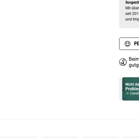
Sorgenf
Mit über
seit 201
und Imp
PE
Beim
gutg
Nicht da
Probier
Uwell Ca
Du willst 
Schau ma
Innokin