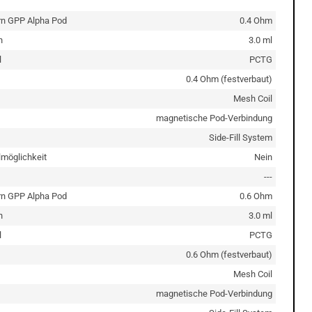
rn GPP Alpha Pod
0.4 Ohm
n
3.0 ml
l
PCTG
0.4 Ohm (festverbaut)
Mesh Coil
magnetische Pod-Verbindung
Side-Fill System
lmöglichkeit
Nein
---
rn GPP Alpha Pod
0.6 Ohm
n
3.0 ml
l
PCTG
0.6 Ohm (festverbaut)
Mesh Coil
magnetische Pod-Verbindung