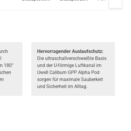
Pack
Pack
2er Pack
urch
Hervorragender Auslaufschutz:
l
Die ultraschallverschweißte Basis
m 180°
und der U-förmige Luftkanal im
schen
Uwell Caliburn GPP Alpha Pod
em
sorgen für maximale Sauberkeit
und Sicherheit im Alltag.