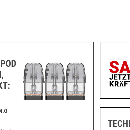
 POD
,
KT:
4.0
TECH