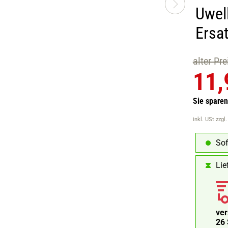
Uwel
Ersa
alter Pr
11,
Sie spare
inkl. USt
zzgl
Sof
Lie
ve
26