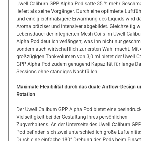
Uwell Caliburn GPP Alpha Pod satte 35 % mehr Geschm
liefert als seine Vorgänger. Durch eine optimierte Luftfü
und eine gleichmäßigere Erwärmung des Liquids wird d
Aroma präziser und intensiver abgebildet. Gleichzeitig w
Lebensdauer der integrierten Mesh-Coils im Uwell Calib
Alpha Pod deutlich verlängert, was ihn nicht nur geschm
sondern auch wirtschaftlich zur ersten Wahl macht. Mit
großzügigen Tankvolumen von 3,0 ml bietet der Uwell Ca
GPP Alpha Pod zudem genügend Kapazität für lange D
Sessions ohne ständiges Nachfüllen.
Maximale Flexibilität durch das duale Airflow-Design u
Rotation
Der Uwell Caliburn GPP Alpha Pod bietet eine beeindruc
Vielseitigkeit bei der Gestaltung Ihres persönlichen
Zugverhaltens. An der Unterseite des Uwell Caliburn GP
Pod befinden sich zwei unterschiedlich große Lufteinläs
Durch eine einfache 180° Drehung des Pods beim Einset