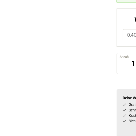
0,4
Anzahl
Deine Vo
Grat
Schn
Kos
Sich