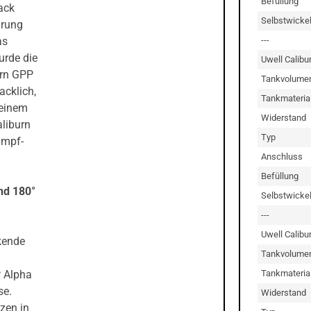
Befüllung
ack
Selbstwicke
hrung
---
as
urde die
Uwell Calibu
urn GPP
Tankvolume
acklich,
Tankmateria
 einem
Widerstand
liburn
Typ
ampf-
Anschluss
Befüllung
nd 180°
Selbstwicke
---
Uwell Calibu
kende
Tankvolume
Tankmateria
P Alpha
se.
Widerstand
zen in