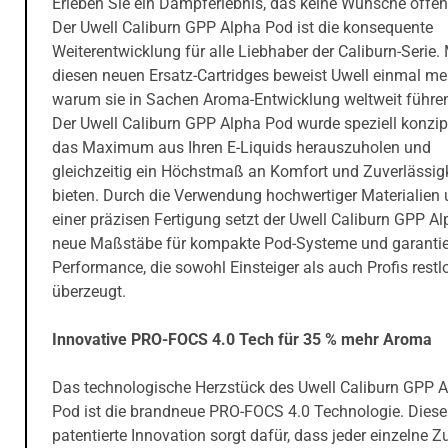
Erleben Sie ein Dampferlebnis, das keine Wünsche offen 
Der Uwell Caliburn GPP Alpha Pod ist die konsequente
Weiterentwicklung für alle Liebhaber der Caliburn-Serie. 
diesen neuen Ersatz-Cartridges beweist Uwell einmal me
warum sie in Sachen Aroma-Entwicklung weltweit führen
Der Uwell Caliburn GPP Alpha Pod wurde speziell konzip
das Maximum aus Ihren E-Liquids herauszuholen und
gleichzeitig ein Höchstmaß an Komfort und Zuverlässigk
bieten. Durch die Verwendung hochwertiger Materialien
einer präzisen Fertigung setzt der Uwell Caliburn GPP A
neue Maßstäbe für kompakte Pod-Systeme und garantier
Performance, die sowohl Einsteiger als auch Profis restl
überzeugt.
Innovative PRO-FOCS 4.0 Tech für 35 % mehr Aroma
Das technologische Herzstück des Uwell Caliburn GPP 
Pod ist die brandneue PRO-FOCS 4.0 Technologie. Diese
patentierte Innovation sorgt dafür, dass jeder einzelne 