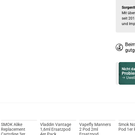
Sorgenf
Mit über
seit 201
und Imp
Beim
gutg
Nicht da
Probier
Uwell
Du willst 
Schau ma
Dovpo A
SMOK Alike
Vladdin Vantage
Vapefly Manners
Smok No
Replacement
1,6ml Ersatzpod
2 Pod 2ml
Pod 1er 
Cartrdige 3er
4er Pack
Ersatzpod