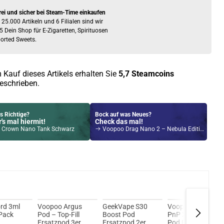
rei und sicher bei Steam-Time einkaufen
 25.000 Artikeln und 6 Filialen sind wir
5 Dein Shop für E-Zigaretten, Spirituosen
orted Sweets.
 Kauf dieses Artikels erhalten Sie
5,7
Steamcoins
eschrieben.
s Richtige?
Bock auf was Neues?
's mal hiermit!
Check das mal!
 Crown Nano Tank Schwarz
Voopoo Drag Nano 2 – Nebula Edition 800mAh 2ml Pod System Kit Gold
Kröten sparen?
l hier!
yce Pro Pod System Kit Pink
rd 3ml
Voopoo Argus
GeekVape S30
Voopoo Vinci
Pack
Pod – Top-Fill
Boost Pod
PnP X DTL Leer-
Ersatzpod 3er
Ersatzpod 2er
Pod Ersatzpod