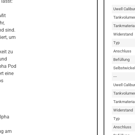
lässt:
Uwell Calibu
Mit
Tankvolume
hr,
Tankmateria
d sind.
Widerstand
iert, um
Typ
Anschluss
eit zu
 und
Befüllung
lpha Pod
Selbstwicke
t eine
---
os
Uwell Calibu
Tankvolume
Tankmateria
Widerstand
Alpha
Typ
Anschluss
Zug am