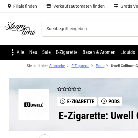
Filiale finden
Verkaufsautomaten finden
Gratis V
Steam time
Alle
Neu
Sale
E-Zigarette
Basen & Aromen
Liquids
Sie sind hier:
Startseite
E-Zigarette
Pods
E-ZIGARETTE
PODS
E-Zigarette: Uwel