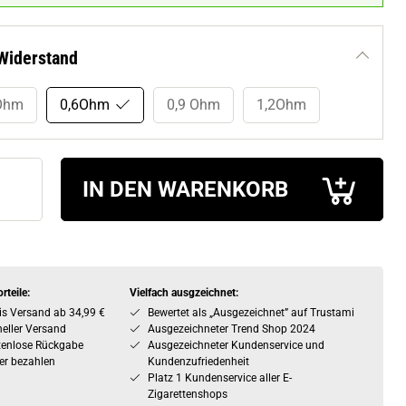
Widerstand
Ohm
0,6Ohm
0,9 Ohm
1,2Ohm
IN DEN WARENKORB
rteile:
Vielfach ausgzeichnet:
is Versand ab 34,99 €
Bewertet als „Ausgezeichnet” auf Trustami
eller Versand
Ausgezeichneter Trend Shop 2024
tenlose Rückgabe
Ausgezeichneter Kundenservice und
er bezahlen
Kundenzufriedenheit
Platz 1 Kundenservice aller E-
Zigarettenshops