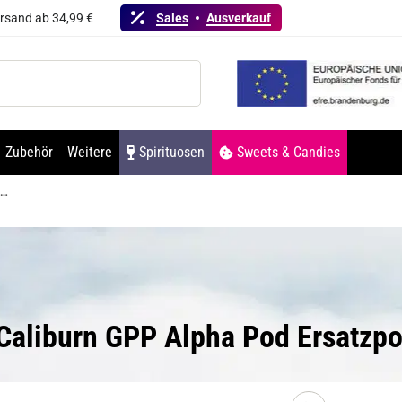
ersand ab 34,99 €
Sales
Ausverkauf
Zubehör
Weitere
Spirituosen
Sweets & Candies
Uwell Caliburn GPP Alpha Pod Ersatzpod 3er Pack 0,6Ohm
l Caliburn GPP Alpha Pod Ersatzp