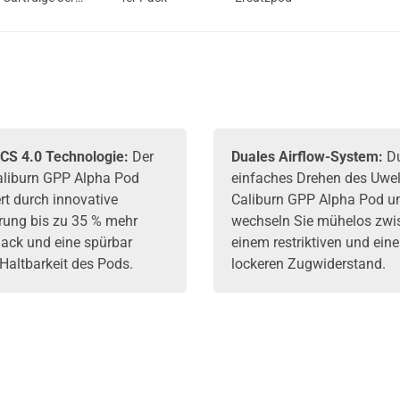
Pack Ersatzpod
CS 4.0 Technologie:
Der
Duales Airflow-System:
D
aliburn GPP Alpha Pod
einfaches Drehen des Uwel
rt durch innovative
Caliburn GPP Alpha Pod u
rung bis zu 35 % mehr
wechseln Sie mühelos zwi
ck und eine spürbar
einem restriktiven und ein
Haltbarkeit des Pods.
lockeren Zugwiderstand.