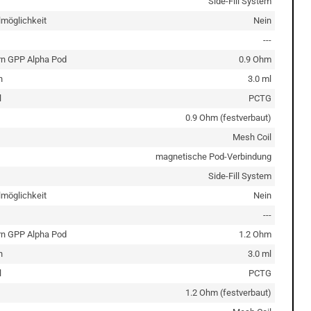
Side-Fill System
lmöglichkeit
Nein
---
rn GPP Alpha Pod
0.9 Ohm
n
3.0 ml
l
PCTG
0.9 Ohm (festverbaut)
Mesh Coil
magnetische Pod-Verbindung
Side-Fill System
lmöglichkeit
Nein
---
rn GPP Alpha Pod
1.2 Ohm
n
3.0 ml
l
PCTG
1.2 Ohm (festverbaut)