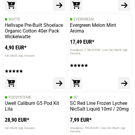
WATTE
EVERGREEN
Hellvape Pre-Built Shoelace
Evergreen Melon Mint
Organic Cotton 40er Pack
Aroma
Wickelwatte
17,49 EUR*
4,90 EUR*
Grundpreis: 2.186,25 EUR / Liter
inkl. MwSt. zzgl.
Versand
inkl. MwSt. zzgl. Versand
PODSYSTEME
SC
Uwell Caliburn G5 Pod Kit
SC Red Line Frozen Lychee
Lila
NicSalt Liquid 10ml / 20mg
28,90 EUR*
7,99 EUR*
inkl. MwSt. zzgl. Versand
Grundpreis: 799,00 EUR / Liter
inkl. MwSt. zzgl.
Versand