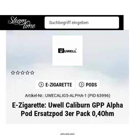
E-Zigarette
Pods
Uwell Caliburn GPP Alpha Pod Ersatzpod 3er Pack 0,4Ohm
Steam time
E-ZIGARETTE
PODS
Artikel-Nr.: UWECALIG5-ALPHA-1 (PID 63996)
E-Zigarette: Uwell Caliburn GPP Alpha
Pod Ersatzpod 3er Pack 0,4Ohm