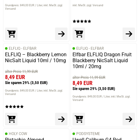
Grundpreis: 849,00 EUR / Liter
inkl. MwSt. zzgl.
inkl. MwSt. zzgl. Versand
Versand
ELFLIQ - ELFBAR
ELFLIQ - ELFBAR
ELFLIQ – Blackberry Lemon
Elfbar ELFLIQ Dragon Fruit
NicSalt Liquid 10ml / 10mg
Blackberry NicSalt Liquid
10ml / 20mg
alter Preis 11,99 EUR
8,49 EUR
alter Preis 11,99 EUR
8,49 EUR
Sie sparen 29%
(3,50 EUR)
Sie sparen 29%
(3,50 EUR)
Grundpreis: 849,00 EUR / Liter
inkl. MwSt. zzgl.
Versand
Grundpreis: 849,00 EUR / Liter
inkl. MwSt. zzgl.
Versand
HOLY COW
PODSYSTEME
Pistachio Almond
Uwell Caliburn G4 Pod