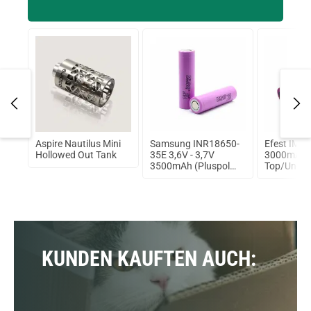
Aspire Nautilus Mini
Samsung INR18650-
Efest IMR
L
Hollowed Out Tank
35E 3,6V - 3,7V
3000mAh/3
3500mAh (Pluspol
Top/Ungesc
flach)
Ionen Akk
KUNDEN KAUFTEN AUCH: