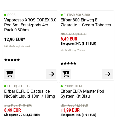
PODS
ELFBAR 600 & 800
Vaporesso XROS COREX 3.0
Elfbar 800 Einweg E-
Pod 3ml Ersatzpods 4er
Zigarette – Cream Tobacco
Pack 0,8Ohm
alter Preis 9,90 EUR
6,49 EUR
12,90 EUR*
Sie sparen 34%
(3,41 EUR)
inkl. MwSt. zzgl. Versand
inkl. MwSt. zzgl. Versand
ELFLIQ - ELFBAR
PODSYSTEME
Elfbar ELFLIQ Cactus Ice
Elfbar ELFA Master Pod
NicSalt Liquid 10ml / 10mg
System Kit Blau
alter Preis 11,99 EUR
alter Preis 13,90 EUR
8,49 EUR
11,99 EUR
Sie sparen 29%
(3,50 EUR)
Sie sparen 14%
(1,91 EUR)