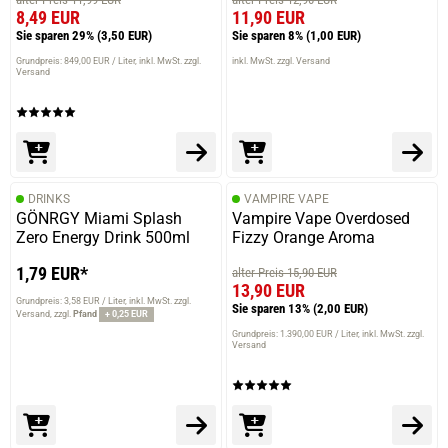
8,49 EUR
11,90 EUR
Sie sparen 29%
(3,50 EUR)
Sie sparen 8%
(1,00 EUR)
Grundpreis: 849,00 EUR / Liter
inkl. MwSt. zzgl.
inkl. MwSt. zzgl. Versand
Versand
DRINKS
VAMPIRE VAPE
GÖNRGY Miami Splash
Vampire Vape Overdosed
Zero Energy Drink 500ml
Fizzy Orange Aroma
1,79 EUR*
alter Preis 15,90 EUR
13,90 EUR
Grundpreis: 3,58 EUR / Liter
inkl. MwSt. zzgl.
Sie sparen 13%
(2,00 EUR)
Versand
zzgl.
Pfand
+ 0,25 EUR
Grundpreis: 1.390,00 EUR / Liter
inkl. MwSt. zzgl.
Versand