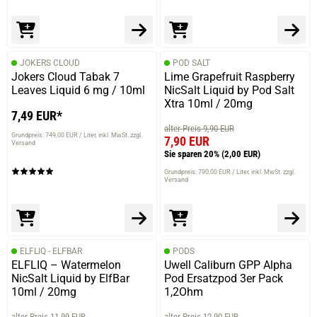
JOKERS CLOUD
POD SALT
Jokers Cloud Tabak 7
Lime Grapefruit Raspberry
Leaves Liquid 6 mg / 10ml
NicSalt Liquid by Pod Salt
Xtra 10ml / 20mg
7,49 EUR*
alter Preis 9,90 EUR
Grundpreis: 749,00 EUR / Liter
inkl. MwSt. zzgl.
7,90 EUR
Versand
Sie sparen 20%
(2,00 EUR)
Grundpreis: 790,00 EUR / Liter
inkl. MwSt. zzgl.
Versand
ELFLIQ - ELFBAR
PODS
ELFLIQ – Watermelon
Uwell Caliburn GPP Alpha
NicSalt Liquid by ElfBar
Pod Ersatzpod 3er Pack
10ml / 20mg
1,2Ohm
alter Preis 11,99 EUR
alter Preis 12,90 EUR