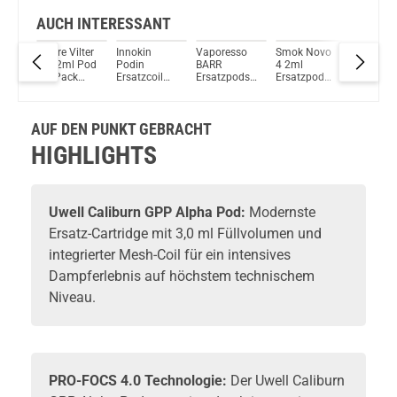
Check das mal!
Suorin Vagon 2ml 430mAh Starter Kit Rot
AUCH INTERESSANT
e
Aspire Vilter
Innokin
Vaporesso
Smok Novo
Aspire 
Du willst Kröten sparen?
d
Pro 2ml Pod
Podin
BARR
4 2ml
Pro
Schau mal hier!
e
2er Pack
Ersatzcoil
Ersatzpods
Ersatzpod
Ersatzp
OneVape Air MOD 60 1500mAh 6,0ml Pod Kit Rot
d
Ersatzpods
1,3Ohm (5er
(2er Pack)
3er Pack
4ml (1er
k)
Pack)
Cartridges
Pack)
Verdampferköpfe
AUF DEN PUNKT GEBRACHT
HIGHLIGHTS
Uwell
Caliburn GPP Alpha Pod:
Modernste
Ersatz-Cartridge
mit 3,0 ml Füllvolumen und
integrierter Mesh-Coil für ein intensives
Dampferlebnis auf höchstem technischem
Niveau.
PRO-FOCS 4.0 Technologie:
Der Uwell Caliburn