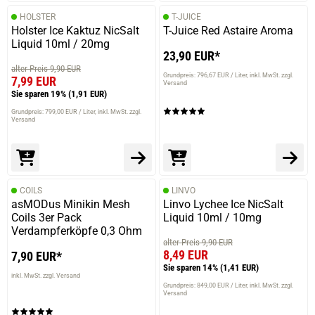
HOLSTER
T-JUICE
Holster Ice Kaktuz NicSalt
T-Juice Red Astaire Aroma
Liquid 10ml / 20mg
23,90 EUR*
alter Preis 9,90 EUR
Grundpreis: 796,67 EUR / Liter
inkl. MwSt. zzgl.
7,99 EUR
Versand
Sie sparen 19%
(1,91 EUR)
Grundpreis: 799,00 EUR / Liter
inkl. MwSt. zzgl.
Versand
COILS
LINVO
asMODus Minikin Mesh
Linvo Lychee Ice NicSalt
Coils 3er Pack
Liquid 10ml / 10mg
Verdampferköpfe 0,3 Ohm
alter Preis 9,90 EUR
8,49 EUR
7,90 EUR*
Sie sparen 14%
(1,41 EUR)
inkl. MwSt. zzgl. Versand
Grundpreis: 849,00 EUR / Liter
inkl. MwSt. zzgl.
Versand