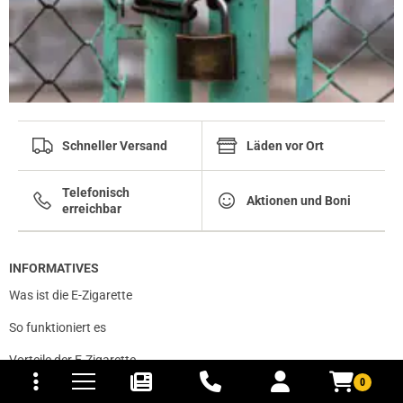
Schneller Versand
Läden vor Ort
Telefonisch
Aktionen und Boni
erreichbar
INFORMATIVES
Was ist die E-Zigarette
So funktioniert es
tomaten
fer- und Versandkosten
Vorteile der E-Zigarette
0
Einsteigertipps