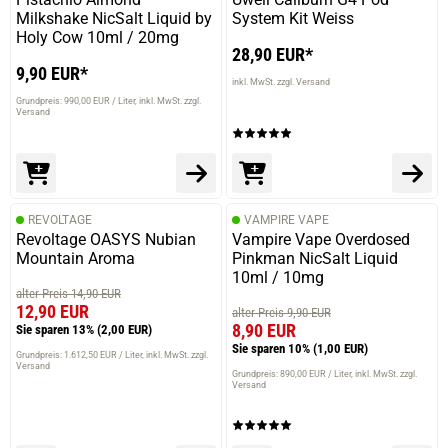
Milkshake NicSalt Liquid by
System Kit Weiss
Holy Cow 10ml / 20mg
28,90 EUR*
9,90 EUR*
inkl. MwSt. zzgl. Versand
Grundpreis: 990,00 EUR / Liter
inkl. MwSt. zzgl.
Versand
REVOLTAGE
VAMPIRE VAPE
Revoltage OASYS Nubian
Vampire Vape Overdosed
Mountain Aroma
Pinkman NicSalt Liquid
10ml / 10mg
alter Preis 14,90 EUR
12,90 EUR
alter Preis 9,90 EUR
8,90 EUR
Sie sparen 13%
(2,00 EUR)
Sie sparen 10%
(1,00 EUR)
Grundpreis: 1.612,50 EUR / Liter
inkl. MwSt. zzgl.
Versand
Grundpreis: 890,00 EUR / Liter
inkl. MwSt. zzgl.
Versand