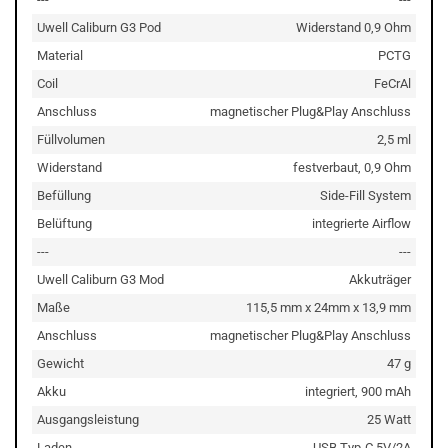
Uwell Caliburn G3 Pod
Widerstand 0,9 Ohm
Material
PCTG
Coil
FeCrAl
Anschluss
magnetischer Plug&Play Anschluss
Füllvolumen
2,5 ml
Widerstand
festverbaut, 0,9 Ohm
Befüllung
Side-Fill System
Belüftung
integrierte Airflow
---
---
Uwell Caliburn G3 Mod
Akkuträger
Maße
115,5 mm x 24mm x 13,9 mm
Anschluss
magnetischer Plug&Play Anschluss
Gewicht
47 g
Akku
integriert, 900 mAh
Ausgangsleistung
25 Watt
Laden
USB Typ-C 5V/2A