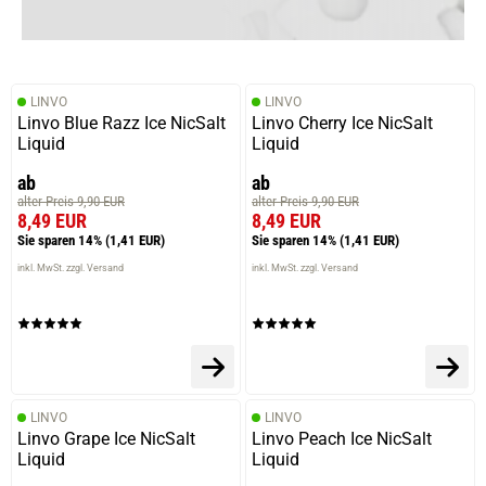
21.01.2025 — via
Trustedshops.de
Thorsten N.
verifizierter Onlinekauf.
LINVO
LINVO
Die Bewertung erfolgte ohne Abgabe eines Kommentars
Linvo Blue Razz Ice NicSalt
Linvo Cherry Ice NicSalt
Liquid
Liquid
ab
ab
alter Preis 9,90 EUR
alter Preis 9,90 EUR
8,49 EUR
8,49 EUR
Sie sparen 14%
(1,41 EUR)
Sie sparen 14%
(1,41 EUR)
inkl. MwSt. zzgl. Versand
inkl. MwSt. zzgl. Versand
LINVO
LINVO
Linvo Grape Ice NicSalt
Linvo Peach Ice NicSalt
Liquid
Liquid