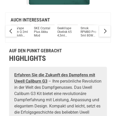
Bock auf was Neues?
Check das mal!
GeekVape Aegis Pod G.Coil ST Verdampferköpfe (5er Pack) 0,6Ohm
AUCH INTERESSANT
avat
LostVape
SKE Crystal
GeekVape
Smok
SMOK
Du willst Kröten sparen?
Origin Q 2ml
Plus Akku
Obelisk 65
RPM80 Pro
Propod 
Schau mal hier!
d
950mAh
Mod
4,5ml
5ml 80W
2ml
Asvape Touch Pod System 1,5ml 500mAh Kit Rose-Gold
it
Pod System
2500mAh
Pod System
700mAh
Kit
Pod System
Kit
Pod Sys
Kit
Kit
AUF DEN PUNKT GEBRACHT
HIGHLIGHTS
Erfahren Sie die Zukunft des Dampfens mit
Uwell Caliburn G3
– Ihre persönliche Revolution
in der Welt des Dampfgenusses. Das Uwell
Caliburn G3 Kit bietet eine revolutionäre
Dampferfahrung mit Leistung, Anpassung und
elegantem Design. Kompakt und leicht, setzt es
die Erfolgsgeschichte des beliebten Uwell