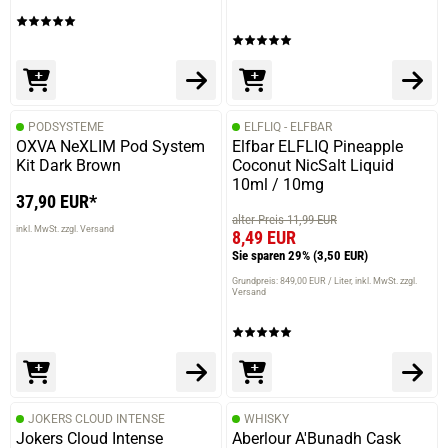
PODSYSTEME
ELFLIQ - ELFBAR
OXVA NeXLIM Pod System
Elfbar ELFLIQ Pineapple
Kit Dark Brown
Coconut NicSalt Liquid
10ml / 10mg
37,90 EUR*
alter Preis 11,99 EUR
inkl. MwSt. zzgl. Versand
8,49 EUR
Sie sparen 29%
(3,50 EUR)
Grundpreis: 849,00 EUR / Liter
inkl. MwSt. zzgl.
Versand
JOKERS CLOUD INTENSE
WHISKY
Jokers Cloud Intense
Aberlour A'Bunadh Cask