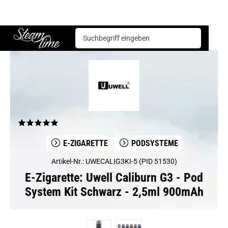
E-Zigarette
Podsysteme
Uwell Caliburn G3 - Pod System Kit Schwarz - 2,5ml 900mAh
Steam time
E-ZIGARETTE
PODSYSTEME
Artikel-Nr.: UWECALIG3KI-5 (PID 51530)
E-Zigarette: Uwell Caliburn G3 - Pod
System Kit Schwarz - 2,5ml 900mAh