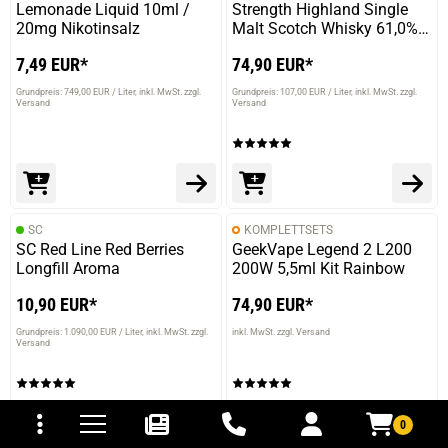
Lemonade Liquid 10ml /
Strength Highland Single
20mg Nikotinsalz
Malt Scotch Whisky 61,0%
Vol. 700ml
7,49 EUR*
74,90 EUR*
Grundpreis: 749,00 EUR / Liter
inkl. MwSt. zzgl.
Grundpreis: 107,00 EUR / Liter
inkl. MwSt. zzgl.
Versand
Versand
SC
KOMPLETTSETS
SC Red Line Red Berries
GeekVape Legend 2 L200
Longfill Aroma
200W 5,5ml Kit Rainbow
10,90 EUR*
74,90 EUR*
Grundpreis: 1.090,00 EUR / Liter
inkl. MwSt. zzgl.
inkl. MwSt. zzgl. Versand
Versand
tomaten
fer- und Versandkosten
0