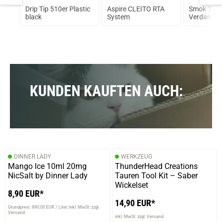
Drip Tip 510er Plastic
Aspire CLEITO RTA
Smok TFV
ml
black
System
Verdampfe
KUNDEN KAUFTEN AUCH:
DINNER LADY
WERKZEUG
Mango Ice 10ml 20mg
ThunderHead Creations
NicSalt by Dinner Lady
Tauren Tool Kit – Saber
Wickelset
8,90 EUR*
14,90 EUR*
Grundpreis: 890,00 EUR / Liter
inkl. MwSt. zzgl.
Versand
inkl. MwSt. zzgl. Versand