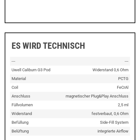
ES WIRD TECHNISCH
---
---
Uwell Caliburn G3 Pod
Widerstand 0,6 Ohm
Material
PCTG
Coil
FeCrAl
Anschluss
magnetischer Plug&Play Anschluss
Füllvolumen
2,5 ml
Widerstand
festverbaut, 0,6 Ohm
Befüllung
Side-Fill System
Belüftung
integrierte Airflow
---
---